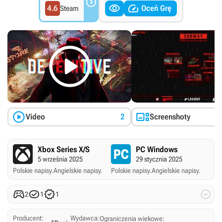



4.6
Oceń Grę
Steam



Video
2
Screenshoty
Xbox Series X/S
PC Windows
5 września 2025
29 stycznia 2025
Polskie napisy.
Angielskie napisy.
Polskie napisy.
Angielskie napisy.




2
1
1
Producent:
Wydawca:
Ograniczenia wiekowe: