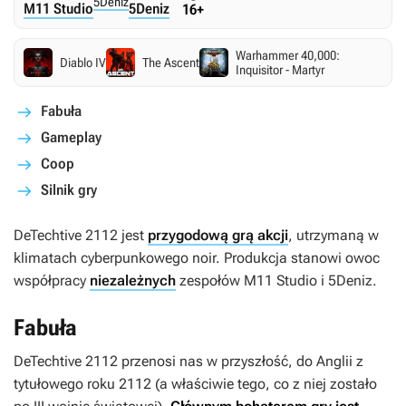
5Deniz
M11 Studio
5Deniz
16+
Warhammer 40,000:
Diablo IV
The Ascent
Inquisitor - Martyr
Fabuła
Gameplay
Coop
Silnik gry
DeTechtive 2112
jest
przygodową grą akcji
, utrzymaną w
klimatach cyberpunkowego noir. Produkcja stanowi owoc
współpracy
niezależnych
zespołów M11 Studio i 5Deniz.
Fabuła
DeTechtive 2112
przenosi nas w przyszłość, do Anglii z
tytułowego roku 2112 (a właściwie tego, co z niej zostało