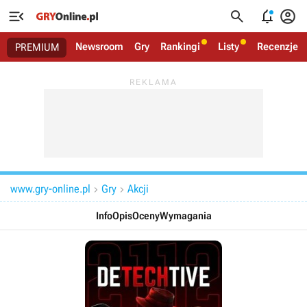




Newsroom
Gry
Rankingi
Listy
Recenzje
PREMIUM
www.gry-online.pl
Gry
Akcji


Info
Opis
Oceny
Wymagania