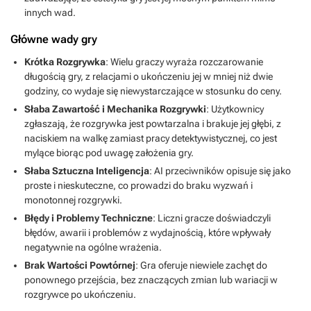
innych wad.
Główne wady gry
Krótka Rozgrywka
: Wielu graczy wyraża rozczarowanie
długością gry, z relacjami o ukończeniu jej w mniej niż dwie
godziny, co wydaje się niewystarczające w stosunku do ceny.
Słaba Zawartość i Mechanika Rozgrywki
: Użytkownicy
zgłaszają, że rozgrywka jest powtarzalna i brakuje jej głębi, z
naciskiem na walkę zamiast pracy detektywistycznej, co jest
mylące biorąc pod uwagę założenia gry.
Słaba Sztuczna Inteligencja
: AI przeciwników opisuje się jako
proste i nieskuteczne, co prowadzi do braku wyzwań i
monotonnej rozgrywki.
Błędy i Problemy Techniczne
: Liczni gracze doświadczyli
błędów, awarii i problemów z wydajnością, które wpływały
negatywnie na ogólne wrażenia.
Brak Wartości Powtórnej
: Gra oferuje niewiele zachęt do
ponownego przejścia, bez znaczących zmian lub wariacji w
rozgrywce po ukończeniu.