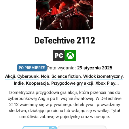
DeTechtive 2112
Data wydania:
29 stycznia 2025
PO PREMIERZE
Akcji
,
Cyberpunk
,
Noir
,
Science fiction
,
Widok izometryczny
,
Indie
,
Kooperacja
,
Przygodowe gry akcji
,
Xbox Play
Anywhere
,
Multiplayer
,
Singleplayer
,
Internet
,
LAN
Izometryczna przygodowa gra akcji, która przenosi nas do
cyberpunkowej Anglii po III wojnie światowej. W DeTechtive
2112 wcielamy się w prywatnego detektywa i prowadzimy
śledztwa, działając po cichu lub wdając się w walkę. Tytuł
umożliwia zabawę w pojedynkę oraz w co-opie.