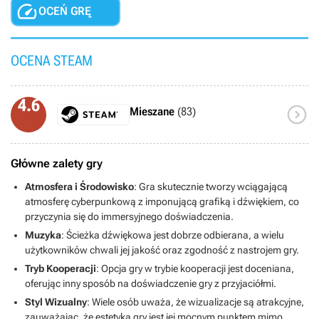

OCEŃ GRĘ
OCENA STEAM
4.6

Mieszane
(83)
Główne zalety gry
Atmosfera i Środowisko
: Gra skutecznie tworzy wciągającą
atmosferę cyberpunkową z imponującą grafiką i dźwiękiem, co
przyczynia się do immersyjnego doświadczenia.
Muzyka
: Ścieżka dźwiękowa jest dobrze odbierana, a wielu
użytkowników chwali jej jakość oraz zgodność z nastrojem gry.
Tryb Kooperacji
: Opcja gry w trybie kooperacji jest doceniana,
oferując inny sposób na doświadczenie gry z przyjaciółmi.
Styl Wizualny
: Wiele osób uważa, że wizualizacje są atrakcyjne,
zauważając, że estetyka gry jest jej mocnym punktem mimo