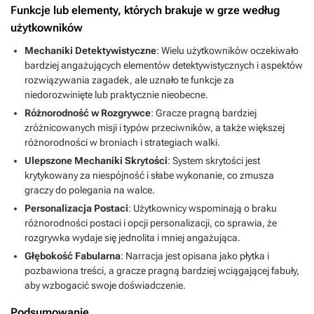
Funkcje lub elementy, których brakuje w grze według
użytkowników
Mechaniki Detektywistyczne
: Wielu użytkowników oczekiwało
bardziej angażujących elementów detektywistycznych i aspektów
rozwiązywania zagadek, ale uznało te funkcje za
niedorozwinięte lub praktycznie nieobecne.
Różnorodność w Rozgrywce
: Gracze pragną bardziej
zróżnicowanych misji i typów przeciwników, a także większej
różnorodności w broniach i strategiach walki.
Ulepszone Mechaniki Skrytości
: System skrytości jest
krytykowany za niespójność i słabe wykonanie, co zmusza
graczy do polegania na walce.
Personalizacja Postaci
: Użytkownicy wspominają o braku
różnorodności postaci i opcji personalizacji, co sprawia, że
rozgrywka wydaje się jednolita i mniej angażująca.
Głębokość Fabularna
: Narracja jest opisana jako płytka i
pozbawiona treści, a gracze pragną bardziej wciągającej fabuły,
aby wzbogacić swoje doświadczenie.
Podsumowanie