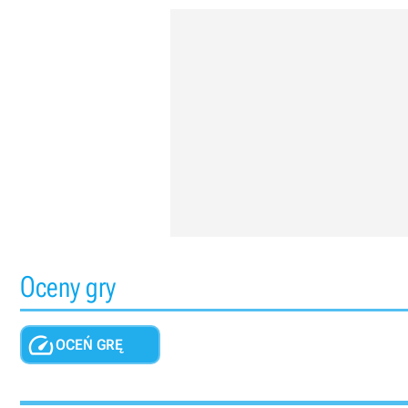
Oceny gry

OCEŃ GRĘ