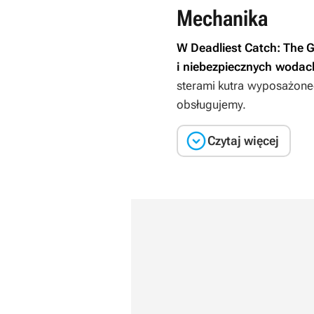
Mechanika
W
Deadliest Catch: The
i niebezpiecznych wodac
sterami kutra wyposażoneg
obsługujemy.

Czytaj więcej