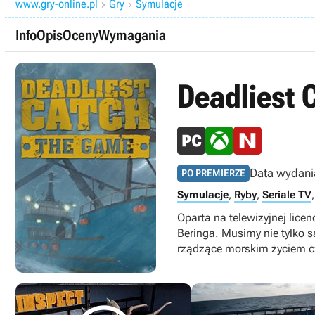
www.gry-online.pl
Gry
Symulacje


Info
Opis
Oceny
Wymagania
Deadliest 
Data wydani
PO PREMIERZE
Symulacje
,
Ryby
,
Seriale TV
Oparta na telewizyjnej lice
Beringa. Musimy nie tylko s
rządzące morskim życiem cz