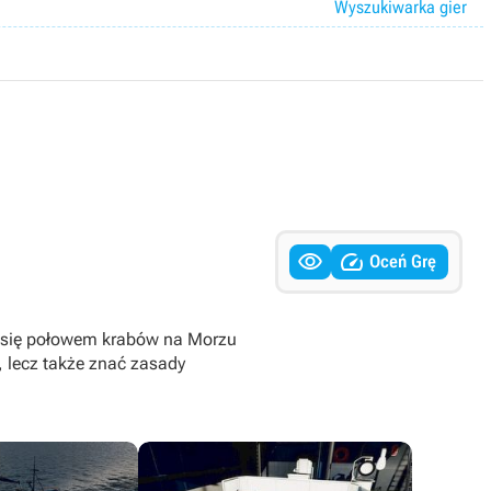
Wyszukiwarka gier


Oceń Grę
go się połowem krabów na Morzu
, lecz także znać zasady