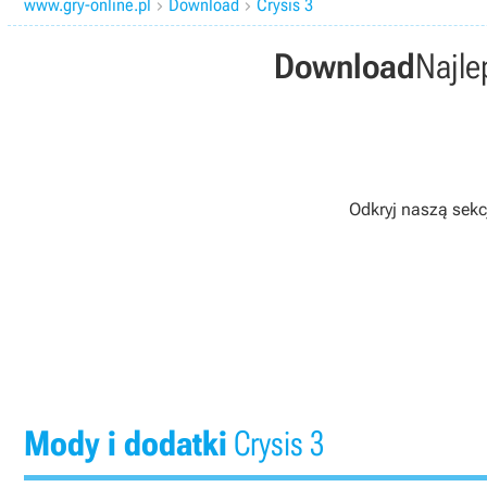
www.gry-online.pl
Download
Crysis 3


Download
Najle
Odkryj naszą sekc
Mody i dodatki
Crysis 3