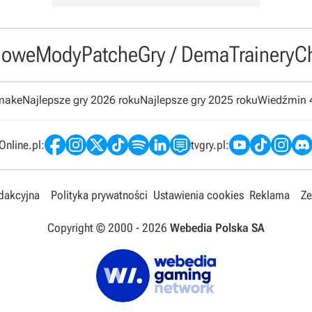
owe
Mody
Patche
Gry / Dema
Trainery
C
emake
Najlepsze gry 2026 roku
Najlepsze gry 2025 roku
Wiedźmin 
nline.pl:
tvgry.pl:
edakcyjna
Polityka prywatności
Ustawienia cookies
Reklama
Ze
Copyright © 2000 -
2026
Webedia Polska SA