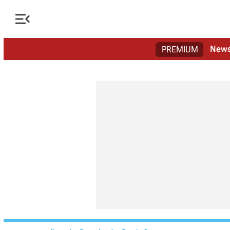

New
PREMIUM