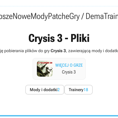
psze
Nowe
Mody
Patche
Gry / Dema
Trai
Crysis 3 - Pliki
ję pobierania plików do gry
Crysis 3
, zawierającą mody i dodatki 
WIĘCEJ O GRZE
Crysis 3
Mody i dodatki
2
Trainery
18