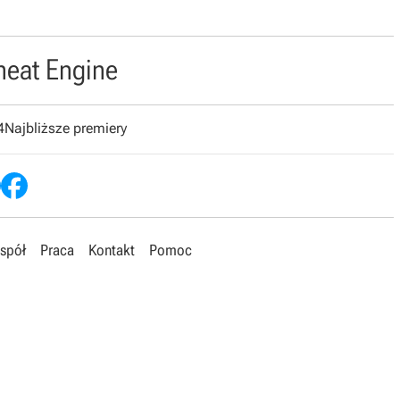
heat Engine
4
Najbliższe premiery
spół
Praca
Kontakt
Pomoc