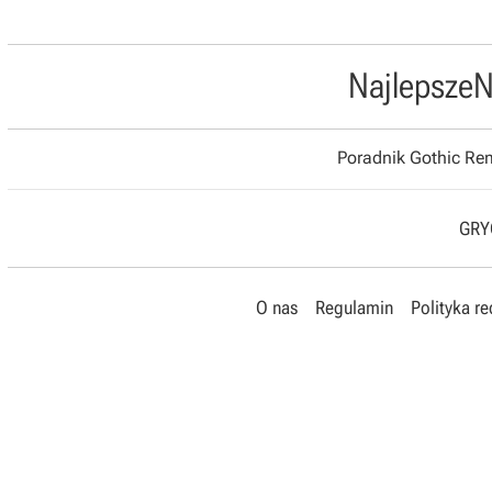
Najlepsze
N
Poradnik Gothic R
GRYO
O nas
Regulamin
Polityka r