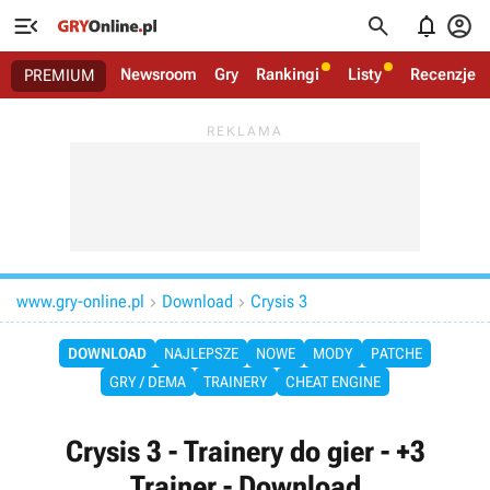




Newsroom
Gry
Rankingi
Listy
Recenzje
PREMIUM
www.gry-online.pl
Download
Crysis 3


DOWNLOAD
NAJLEPSZE
NOWE
MODY
PATCHE
GRY / DEMA
TRAINERY
CHEAT ENGINE
Crysis 3 - Trainery do gier - +3
Trainer - Download