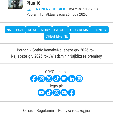
Plus 16

TRAINERY DO GIER
Rozmiar:
919.7 KB
Pobrań:
15
Aktualizacja
26 lipca 2026
NAJLEPSZE
NOWE
MODY
PATCHE
GRY / DEMA
TRAINERY
CHEAT ENGINE
Poradnik Gothic Remake
Najlepsze gry 2026 roku
Najlepsze gry 2025 roku
Wiedźmin 4
Najbliższe premiery
GRYOnline.pl:
tvgry.pl:
O nas
Regulamin
Polityka redakcyjna