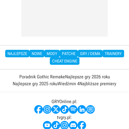
NAJLEPSZE
NOWE
MODY
PATCHE
GRY / DEMA
TRAINERY
CHEAT ENGINE
Poradnik Gothic Remake
Najlepsze gry 2026 roku
Najlepsze gry 2025 roku
Wiedźmin 4
Najbliższe premiery
GRYOnline.pl:
tvgry.pl: