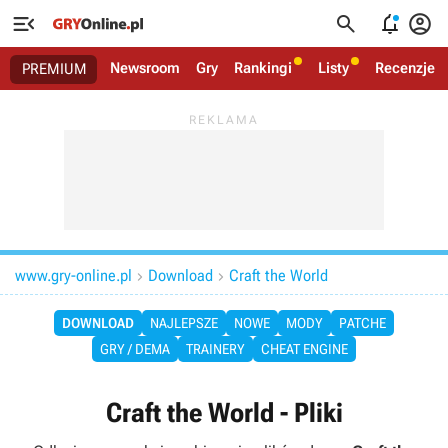




Newsroom
Gry
Rankingi
Listy
Recenzje
PREMIUM
www.gry-online.pl
Download
Craft the World


DOWNLOAD
NAJLEPSZE
NOWE
MODY
PATCHE
GRY / DEMA
TRAINERY
CHEAT ENGINE
Craft the World - Pliki