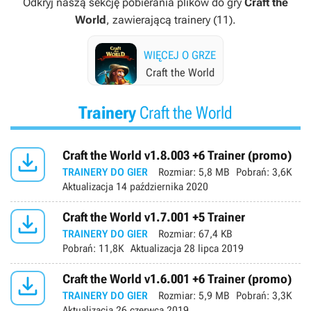
Odkryj naszą sekcję pobierania plików do gry
Craft the
World
, zawierającą trainery (11).
WIĘCEJ O GRZE
Craft the World
Trainery
Craft the World

Craft the World v1.8.003 +6 Trainer (promo)
TRAINERY DO GIER
Rozmiar:
5,8 MB
Pobrań:
3,6K
Aktualizacja
14 października 2020

Craft the World v1.7.001 +5 Trainer
TRAINERY DO GIER
Rozmiar:
67,4 KB
Pobrań:
11,8K
Aktualizacja
28 lipca 2019

Craft the World v1.6.001 +6 Trainer (promo)
TRAINERY DO GIER
Rozmiar:
5,9 MB
Pobrań:
3,3K
Aktualizacja
26 czerwca 2019