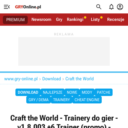




Newsroom
Gry
Rankingi
Listy
Recenzje
PREMIUM
www.gry-online.pl
Download
Craft the World


DOWNLOAD
NAJLEPSZE
NOWE
MODY
PATCHE
GRY / DEMA
TRAINERY
CHEAT ENGINE
Craft the World - Trainery do gier -
v1.8.003 +6 Trainer (promo) -