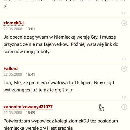
:/
17
ziomekDJ
22.06.2008
13:01
Ja obecnie zagrywam w Niemiecką wersję Gry. I muszę
przyznać że nie ma fajerwerków. Później wstawię link do
screenów mojej roboty.
18
Fallord
22.06.2008
16:41
Taa, tyle, ze premiera światowa to 15 lipiec. Niby skąd
wytrzasnąłeś już teraz te grę ? >_>
19
👍
zanonimizowany431077
22.06.2008
18:09
Potwierdzam wypowiedz kolegi ziomekDJ tez posiadam
niemiecka wersje gry i jest srednia