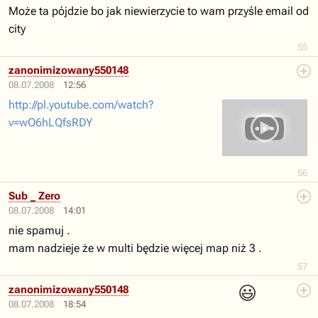
Może ta pójdzie bo jak niewierzycie to wam przyśle email od
city
55
zanonimizowany550148
08.07.2008
12:56
http://pl.youtube.com/watch?
v=wO6hLQfsRDY
56
Sub _ Zero
08.07.2008
14:01
nie spamuj .
mam nadzieje że w multi będzie więcej map niż 3 .
57
😃
zanonimizowany550148
08.07.2008
18:54