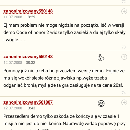
72
zanonimizowany550148
11.07.2008
19:29
Ej mam problem nie moge nigdzie na początku iść w wersji
demo Code of honor 2 widze tylko zasieki a dalej tylko skały
i wogle......
73
👍
zanonimizowany550148
12.07.2008
08:32
Pomocy już nie trzeba bo przeszłem wersję demo. Fajnie że
ma się wokół siebie różne zjawiska np.węże trzeba
odganiać bronią myślę że ta gra zasługuje na ta cene 20zł.
74
😃
zanonimizowany561807
12.07.2008
13:43
Przeszedłem demo tylko szkoda że kończy się w czasie 1
misji a nie jest do niej końca.Naprawdę widać poprawę przy