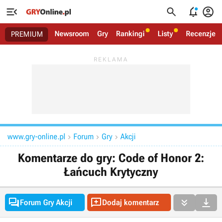




Newsroom
Gry
Rankingi
Listy
Recenzje
PREMIUM
www.gry-online.pl
Forum
Gry
Akcji



Komentarze do gry: Code of Honor 2:
Łańcuch Krytyczny




Forum Gry Akcji
Dodaj komentarz