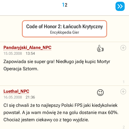

1
2
Code of Honor 2: Łańcuch Krytyczny
Encyklopedia Gier
👍
Pandaryjski_Alane_NPC
15.05.2008
13:54
Zapowiada sie super gra! Niedługo jadę kupic Mortyr
Operacja Sztorm.
1
😉
Luethal_NPC
16.05.2008
21:36
CI się chwali że to najlepszy Polski FPS jaki kiedykolwiek
powstał. A ja wam mówię że na golu dostanie max 60%.
Chociaż jestem ciekawy co z tego wyjdzie.
2