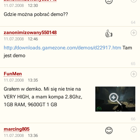
😒
11.07.2008
12:30
Gdzie można pobrać demo??
64
👍
zanonimizowany550148
11.07.2008
12:46
http://downloads.gamezone.com/demos/d22917.htm
Tam
jest demo
65
FunMen
11.07.2008
13:35
Grałem w demko. Mi się nie tnie na
VERY HIGH, a mam kompa 2.8Ghz,
1GB RAM, 9600GT 1 GB
66
😊
marcing805
11.07.2008
13:36