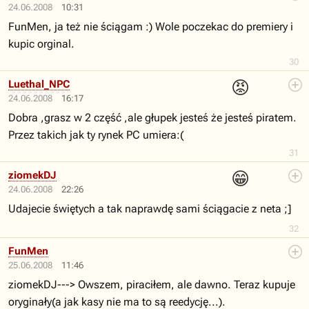
24.06.2008
10:31
FunMen, ja też nie ściągam :) Wole poczekac do premiery i
kupic orginal.
30
😡
Luethal_NPC
24.06.2008
16:17
Dobra ,grasz w 2 część ,ale głupek jesteś że jesteś piratem.
Przez takich jak ty rynek PC umiera:(
31
😁
ziomekDJ
24.06.2008
22:26
Udajecie świętych a tak naprawdę sami ściągacie z neta ;]
32
FunMen
25.06.2008
11:46
ziomekDJ---> Owszem, piraciłem, ale dawno. Teraz kupuje
oryginały(a jak kasy nie ma to są reedycję...).