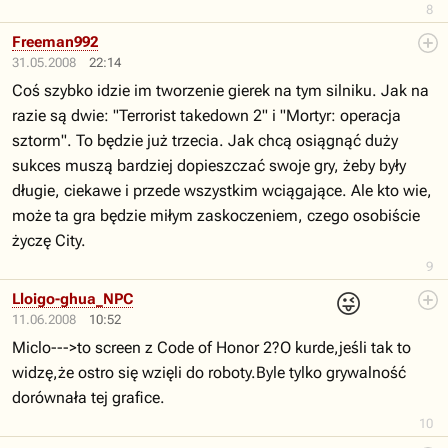
8
Freeman992
31.05.2008
22:14
Coś szybko idzie im tworzenie gierek na tym silniku. Jak na
razie są dwie: "Terrorist takedown 2" i "Mortyr: operacja
sztorm". To będzie już trzecia. Jak chcą osiągnąć duży
sukces muszą bardziej dopieszczać swoje gry, żeby były
długie, ciekawe i przede wszystkim wciągające. Ale kto wie,
może ta gra będzie miłym zaskoczeniem, czego osobiście
życzę City.
9
😜
Lloigo-ghua_NPC
11.06.2008
10:52
Miclo--->to screen z Code of Honor 2?O kurde,jeśli tak to
widzę,że ostro się wzięli do roboty.Byle tylko grywalność
dorównała tej grafice.
10