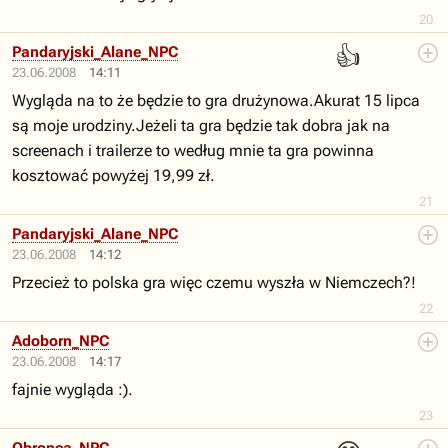
20
👍
Pandaryjski_Alane_NPC
23.06.2008
14:11
Wygląda na to że będzie to gra drużynowa.Akurat 15 lipca
są moje urodziny.Jeżeli ta gra będzie tak dobra jak na
screenach i trailerze to według mnie ta gra powinna
kosztować powyżej 19,99 zł.
21
Pandaryjski_Alane_NPC
23.06.2008
14:12
Przecież to polska gra więc czemu wyszła w Niemczech?!
22
Adoborn_NPC
23.06.2008
14:17
fajnie wygląda :).
23