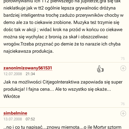
porównywaniu ich TT2 pierwszego na jupiterze,gra się tak
nieklatkuje jak w tt2 ogólnie lepsza grywalnośc dróżyna
bardziej inteligentna trochę zadużo przerywników chocby w
demo ale za to ciekawie zrobione. Muzyka też trzymie się
dośc tak w akcji ; widać krok na przód w końcu co ciekawe
można się wychylac z bronią za skał i obszczeliwac
wrogów.Trzeba przyznać po demie że to narazie ich chyba
najciekawsza produkcja.
75
👍
zanonimizowany561531
12.07.2008
21:34
Jak na możliwości CitjegoInteraktiwa zapowiada się super
produkcja! I fajna cena... Ale to wszystko się okaże...
Wkrótce
76
simbelmine
13.07.2008
07:52
..no i co tu napisać...znowu miernota...o ile Mortyr sztorm