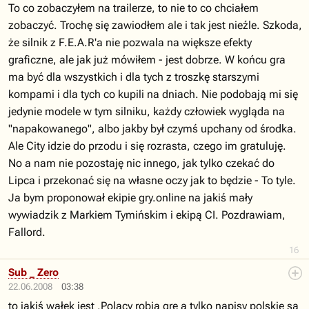
To co zobaczyłem na trailerze, to nie to co chciałem
zobaczyć. Trochę się zawiodłem ale i tak jest nieźle. Szkoda,
że silnik z F.E.A.R'a nie pozwala na większe efekty
graficzne, ale jak już mówiłem - jest dobrze. W końcu gra
ma być dla wszystkich i dla tych z troszkę starszymi
kompami i dla tych co kupili na dniach. Nie podobają mi się
jedynie modele w tym silniku, każdy człowiek wygląda na
"napakowanego", albo jakby był czymś upchany od środka.
Ale City idzie do przodu i się rozrasta, czego im gratuluję.
No a nam nie pozostaję nic innego, jak tylko czekać do
Lipca i przekonać się na własne oczy jak to będzie - To tyle.
Ja bym proponował ekipie gry.online na jakiś mały
wywiadzik z Markiem Tymińskim i ekipą CI. Pozdrawiam,
Fallord.
16
Sub _ Zero
22.06.2008
03:38
to jakiś wałek jest ,Polacy robią grę a tylko napisy polskie są