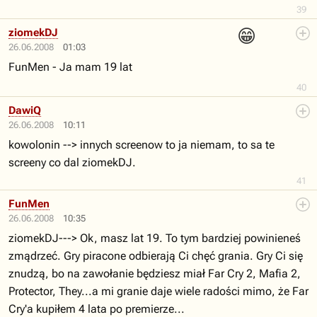
39
😁
ziomekDJ
26.06.2008
01:03
FunMen - Ja mam 19 lat
40
DawiQ
26.06.2008
10:11
kowolonin --> innych screenow to ja niemam, to sa te
screeny co dal ziomekDJ.
41
FunMen
26.06.2008
10:35
ziomekDJ---> Ok, masz lat 19. To tym bardziej powinieneś
zmądrzeć. Gry piracone odbierają Ci chęć grania. Gry Ci się
znudzą, bo na zawołanie będziesz miał Far Cry 2, Mafia 2,
Protector, They...a mi granie daje wiele radości mimo, że Far
Cry'a kupiłem 4 lata po premierze...