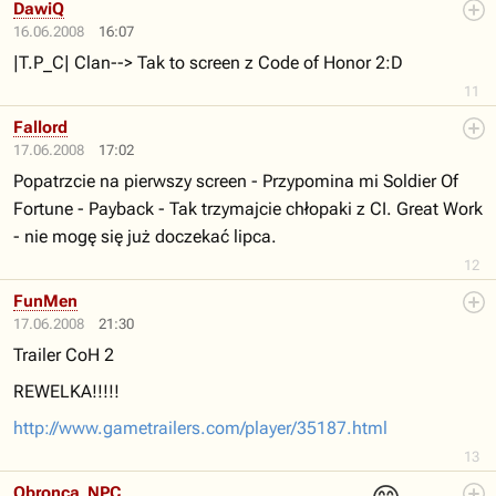
DawiQ
16.06.2008
16:07
|T.P_C| Clan--> Tak to screen z Code of Honor 2:D
11
Fallord
17.06.2008
17:02
Popatrzcie na pierwszy screen - Przypomina mi Soldier Of
Fortune - Payback - Tak trzymajcie chłopaki z CI. Great Work
- nie mogę się już doczekać lipca.
12
FunMen
17.06.2008
21:30
Trailer CoH 2
REWELKA!!!!!
http://www.gametrailers.com/player/35187.html
13
Obronca_NPC