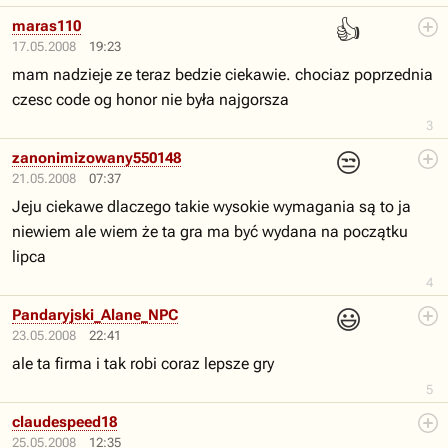
👍
maras110
17.05.2008
19:23
mam nadzieje ze teraz bedzie ciekawie. chociaz poprzednia
czesc code og honor nie była najgorsza
3
😒
zanonimizowany550148
21.05.2008
07:37
Jeju ciekawe dlaczego takie wysokie wymagania są to ja
niewiem ale wiem że ta gra ma być wydana na początku
lipca
4
😃
Pandaryjski_Alane_NPC
23.05.2008
22:41
ale ta firma i tak robi coraz lepsze gry
5
claudespeed18
25.05.2008
12:35