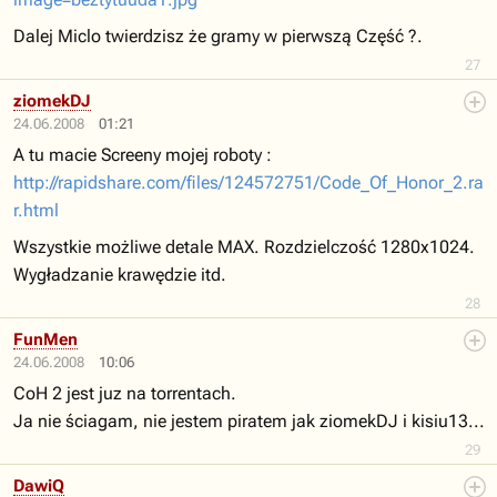
Dalej Miclo twierdzisz że gramy w pierwszą Część ?.
27
ziomekDJ
24.06.2008
01:21
A tu macie Screeny mojej roboty :
http://rapidshare.com/files/124572751/Code_Of_Honor_2.ra
r.html
Wszystkie możliwe detale MAX. Rozdzielczość 1280x1024.
Wygładzanie krawędzie itd.
28
FunMen
24.06.2008
10:06
CoH 2 jest juz na torrentach.
Ja nie ściagam, nie jestem piratem jak ziomekDJ i kisiu13...
29
DawiQ