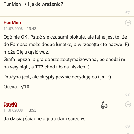
FunMen--> i jakie wrażenia?
67
FunMen
11.07.2008
13:42
Ogólnie OK. Pstać się czasami blokuje, ale fajne jest to, że
do Famasa może dodać lunetkę, a w rzece(tak to nazwę :P)
może Cię ukąsić wąż.
Grafa lepsza, a gra dobrze zoptymaizowana, bo chodzi mi
na very high, a TT2 chodziło na niskich :)
Drużyna jest, ale skrypty pewnie decydują co i jak :)
Ocena: 7/10
68
👍
DawiQ
11.07.2008
13:53
Ja dzisiaj ściągne a jutro dam screeny.
69