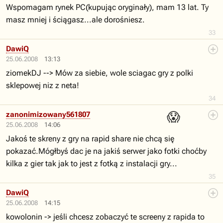
Wspomagam rynek PC(kupując oryginały), mam 13 lat. Ty
masz mniej i ściągasz...ale dorośniesz.
33
DawiQ
25.06.2008
13:13
ziomekDJ --> Mów za siebie, wole sciagac gry z polki
sklepowej niz z neta!
34
😱
zanonimizowany561807
25.06.2008
14:06
Jakoś te skreny z gry na rapid share nie chcą się
pokazać.Mógłbyś dac je na jakiś serwer jako fotki choćby
kilka z gier tak jak to jest z fotką z instalacji gry...
35
DawiQ
25.06.2008
14:15
kowolonin -> jeśli chcesz zobaczyć te screeny z rapida to