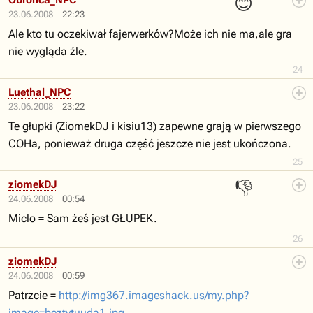
😊
Obronca_NPC
23.06.2008
22:23
Ale kto tu oczekiwał fajerwerków?Może ich nie ma,ale gra
nie wygląda źle.
24
Luethal_NPC
23.06.2008
23:22
Te głupki (ZiomekDJ i kisiu13) zapewne grają w pierwszego
COHa, ponieważ druga część jeszcze nie jest ukończona.
25
👎
ziomekDJ
24.06.2008
00:54
Miclo = Sam żeś jest GŁUPEK.
26
ziomekDJ
24.06.2008
00:59
Patrzcie =
http://img367.imageshack.us/my.php?
image=beztytuuda1.jpg