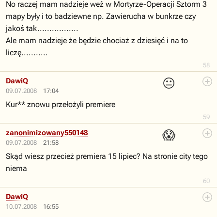
No raczej mam nadzieje weź w Mortyrze-Operacji Sztorm 3
mapy były i to badziewne np. Zawierucha w bunkrze czy
jakoś tak.................
Ale mam nadzieje że będzie chociaż z dziesięć i na to
liczę...........
58
😐
DawiQ
09.07.2008
17:04
Kur** znowu przełożyli premiere
59
😱
zanonimizowany550148
09.07.2008
21:58
Skąd wiesz przecież premiera 15 lipiec? Na stronie city tego
niema
60
DawiQ
10.07.2008
16:55