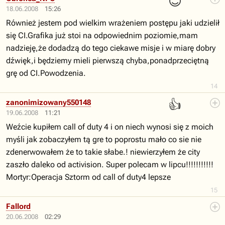
😊
18.06.2008
15:26
Również jestem pod wielkim wrażeniem postępu jaki udzielił
się CI.Grafika już stoi na odpowiednim poziomie,mam
nadzieję,że dodadzą do tego ciekawe misje i w miarę dobry
dźwięk,i będziemy mieli pierwszą chyba,ponadprzeciętną
grę od CI.Powodzenia.
14
👍
zanonimizowany550148
19.06.2008
11:21
Weźcie kupiłem call of duty 4 i on niech wynosi się z moich
myśli jak zobaczyłem tą gre to poprostu mało co sie nie
zdenerwowałem że to takie słabe.! niewierzyłem że city
zaszło daleko od activision. Super polecam w lipcu!!!!!!!!!!!
Mortyr:Operacja Sztorm od call of duty4 lepsze
15
Fallord
20.06.2008
02:29