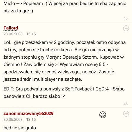
Miclo --> Popieram :) Więcej za prad bedzie trzeba zaplacic
niz za ta gre :)
45
Fallord
28.06.2008
15:15
LoL, gre przeszedłem w 2 godziny, początek ostro odpycha
od gry, potem się trochę rozkręca. Ale gra nie przebija w
żadnym stopniu gry Mortyr : Operacja Sztorm. Kupować w
Ciemno ! Zawiodłem się :< Wysrawiam ocenę 6.5 -
spodziewałem się czegoś większego, no cóź. Zostaje
jeszcze średni multiplayer na zachęte.
EDIT: Gra podwala pomysły z SoF:Payback i CoD:4 - Słabo
panowie z CI, bardzo słabo :<
46
😃
zanonimizowany563029
30.06.2008
13:15
bedzie sie gralo