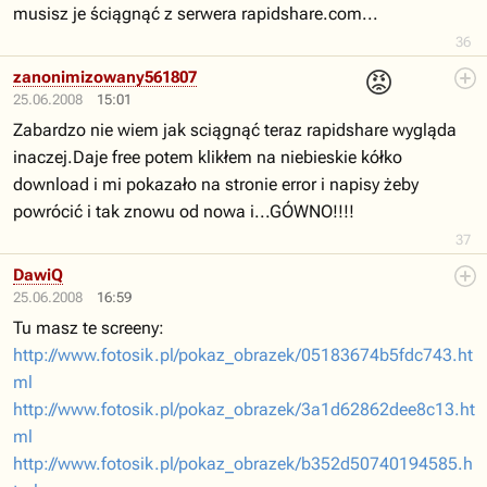
musisz je ściągnąć z serwera rapidshare.com...
36
😡
zanonimizowany561807
25.06.2008
15:01
Zabardzo nie wiem jak sciągnąć teraz rapidshare wygląda
inaczej.Daje free potem klikłem na niebieskie kółko
download i mi pokazało na stronie error i napisy żeby
powrócić i tak znowu od nowa i...GÓWNO!!!!
37
DawiQ
25.06.2008
16:59
Tu masz te screeny:
http://www.fotosik.pl/pokaz_obrazek/05183674b5fdc743.ht
ml
http://www.fotosik.pl/pokaz_obrazek/3a1d62862dee8c13.ht
ml
http://www.fotosik.pl/pokaz_obrazek/b352d50740194585.h