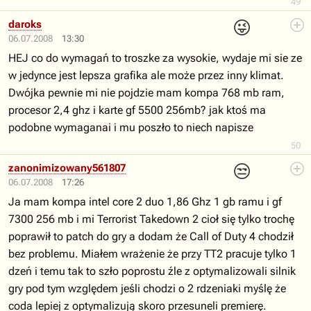
49
😜
daroks
06.07.2008
13:30
HEJ co do wymagań to troszke za wysokie, wydaje mi sie ze
w jedynce jest lepsza grafika ale może przez inny klimat.
Dwójka pewnie mi nie pojdzie mam kompa 768 mb ram,
procesor 2,4 ghz i karte gf 5500 256mb? jak ktoś ma
podobne wymaganai i mu poszło to niech napisze
50
😒
zanonimizowany561807
06.07.2008
17:26
Ja mam kompa intel core 2 duo 1,86 Ghz 1 gb ramu i gf
7300 256 mb i mi Terrorist Takedown 2 cioł się tylko trochę
poprawił to patch do gry a dodam że Call of Duty 4 chodził
bez problemu. Miałem wrażenie że przy TT2 pracuje tylko 1
dzeń i temu tak to szło poprostu źle z optymalizowali silnik
gry pod tym względem jeśli chodzi o 2 rdzeniaki myślę że
coda lepiej z optymalizują skoro przesuneli premierę.