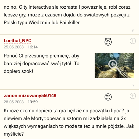
no no, City Interactive sie rozrasta i powaznieje, robi coraz
lepsze gry, moze z czasem dojda do swiatowych pozycji z
Polski typu Wiedzmin lub Painkiller
6
😈
Luethal_NPC
25.05.2008
16:14
Ponoć CI przesunęło premierę, aby
bardziej dopracować swój tytół. To
dopiero szok!
7
😊
zanonimizowany550148
28.05.2008
19:59
Kurcze czemu dopiero ta gra będzie na początku lipca? ja
niewiem ale Mortyr:operacja sztorm mi zadziałała na 2x
większych wymaganiach to może ta też u mnie pójdzie. Jak
myślicie?