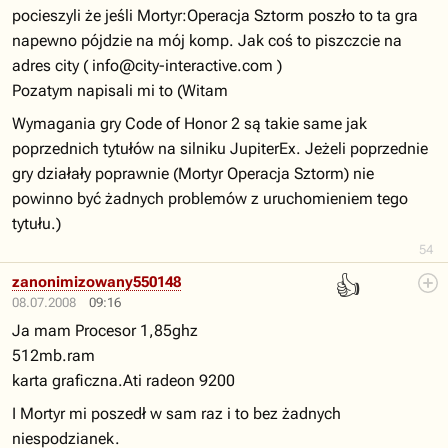
pocieszyli że jeśli Mortyr:Operacja Sztorm poszło to ta gra
napewno pójdzie na mój komp. Jak coś to piszczcie na
adres city (
info@city-interactive.com
)
Pozatym napisali mi to (Witam
Wymagania gry Code of Honor 2 są takie same jak
poprzednich tytułów na silniku JupiterEx. Jeżeli poprzednie
gry działały poprawnie (Mortyr Operacja Sztorm) nie
powinno być żadnych problemów z uruchomieniem tego
tytułu.)
54
👍
zanonimizowany550148
08.07.2008
09:16
Ja mam Procesor 1,85ghz
512mb.ram
karta graficzna.Ati radeon 9200
I Mortyr mi poszedł w sam raz i to bez żadnych
niespodzianek.