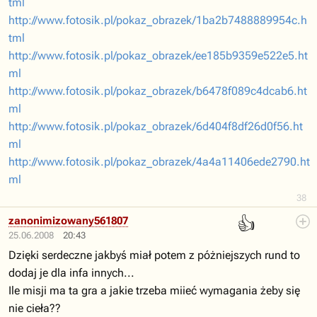
tml
http://www.fotosik.pl/pokaz_obrazek/1ba2b7488889954c.h
tml
http://www.fotosik.pl/pokaz_obrazek/ee185b9359e522e5.ht
ml
http://www.fotosik.pl/pokaz_obrazek/b6478f089c4dcab6.ht
ml
http://www.fotosik.pl/pokaz_obrazek/6d404f8df26d0f56.ht
ml
http://www.fotosik.pl/pokaz_obrazek/4a4a11406ede2790.ht
ml
38
👍
zanonimizowany561807
25.06.2008
20:43
Dzięki serdeczne jakbyś miał potem z póżniejszych rund to
dodaj je dla infa innych...
Ile misji ma ta gra a jakie trzeba miieć wymagania żeby się
nie cieła??