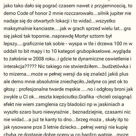
jako tako dało się pograć czasem nawet z przyjemnoscią, to
demo Code of honor 2 mnie rozczarowało...silnik jupiter nie
nadaje się do otwartych lokacji i to widać...wszystko
maksymalnie kanciaste....jak w grach sprzed wielu lat...gra
się jakoś tak topornie..naprawdę Mortyr sztorm był
lepszy....graficznie tak sobie - wyspa w tle i drzewa 100 m w
oddali to bit mapy i to 10 kategori grubopikselowe..wygląda
to żałośnie w 2008 roku..i gdzie te dynamiczne oswietlenie i
interakcja????? Nic takiego nie stwierdziłem...budżetówka i
to mizerna...może w pełnej wersji da się znależć jakiś plus
ale demo mnie absolutnie zniechęciło.Jedyne co jest ok to
głosy : profesjonalne twarde męskie ....no i odgłosy broni jak
zwykle u CI ok...reszta kiepściutko.Grafika -chcieli osiągnąć
efekt nie wiem zamglenia czy bladości np w jaskiniach a
wyszło szaro buro niewyraźnie , beznadziejnie, czasami nic
nie widać...a już te kanty to dno...brzeg moża , skały itp to
jak rysowane prze 3 letnie dziecko...pełnej wersji nie kupię
chyba ze dostanie dobre oceny w co bardzo wątpie...mozę