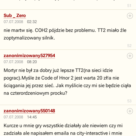
51
Sub _ Zero
07.07.2008
02:32
nie martw się. COH2 pójdzie bez problemu. TT2 miało źle
zoptymalizowany silnik.
52
zanonimizowany527954
07.07.2008
08:20
Mortyr nie był za dobry już lepsze TT2(na sieci idzie
pograc).Myśle że Code of Hnor 2 jest warta 20 zł!a nie
ściągania jej przez sieć. Jak myślicie czy mi sie będzie ciąła
na czterordzeniowym procku?
53
zanonimizowany550148
07.07.2008
14:45
Kurcze u mnie gry wszystkie działały ale niewiem czy mi
zadziała ale napisałem emaila na city-interactive i mnie