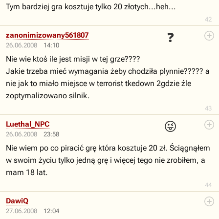
Tym bardziej gra kosztuje tylko 20 złotych...heh...
42
❓
zanonimizowany561807
26.06.2008
14:10
Nie wie ktoś ile jest misji w tej grze????
Jakie trzeba mieć wymagania żeby chodziła plynnie????? a
nie jak to miało miejsce w terrorist tkedown 2gdzie źle
zoptymalizowano silnik.
43
😜
Luethal_NPC
26.06.2008
23:58
Nie wiem po co piracić grę która kosztuje 20 zł. Ściągnąłem
w swoim życiu tylko jedną grę i więcej tego nie zrobiłem, a
mam 18 lat.
44
DawiQ
27.06.2008
12:04