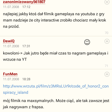
zanonimizowany561807
11.07.2008
17:12
najlepiej jakby ktoś dał filmik gameplaya na youtuba z gry
mam nadzieje że city interactive zrobiło chociarz mały krok
na przód.
70
😉
DawiQ
11.07.2008
17:31
kowoloni-> Jak jutro będe miał czas to nagram gameplaya i
wrzuce na YT
71
FunMen
11.07.2008
18:28
http://www.wrzuta.pl/film/z3MRsLUr9r/code_of_honor2_con
spiracy_island
mój filmik na maxsymalnych. Może ciąć, ale tak zawsze jest
jak nagrywam z frapsa.