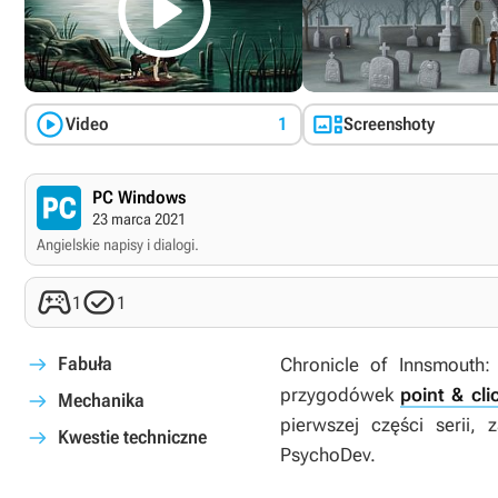



Video
1
Screenshoty
PC Windows
23 marca 2021
Angielskie napisy i dialogi.


1
1
Fabuła
Chronicle of Innsmouth
przygodówek
point & cli
Mechanika
pierwszej części serii, 
Kwestie techniczne
PsychoDev.