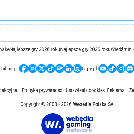
emake
Najlepsze gry 2026 roku
Najlepsze gry 2025 roku
Wiedźmin 
nline.pl:
tvgry.pl:
edakcyjna
Polityka prywatności
Ustawienia cookies
Reklama
Ze
Copyright © 2000 -
2026
Webedia Polska SA