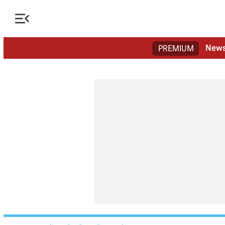

New
PREMIUM