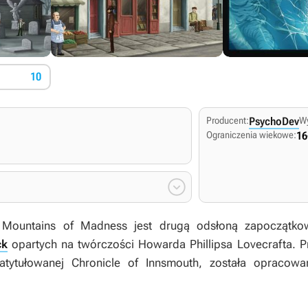
10
Producent:
PsychoDev
W
Ograniczenia wiekowe:
16

: Mountains of Madness
jest drugą odsłoną zapoczątko
ck
opartych na twórczości Howarda Phillipsa Lovecrafta. 
zatytułowanej
Chronicle of Innsmouth
, została opracow