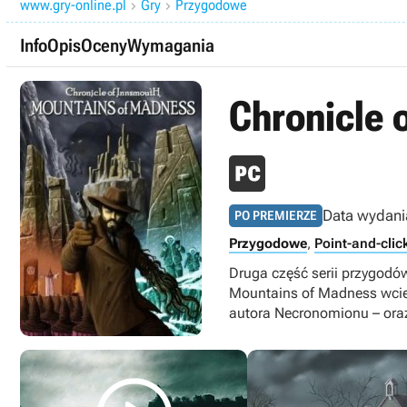
www.gry-online.pl
Gry
Przygodowe


Info
Opis
Oceny
Wymagania
Chronicle 
Data wydani
PO PREMIERZE
Przygodowe
,
Point-and-clic
Druga część serii przygodów
Mountains of Madness wciel
autora Necronomionu – ora