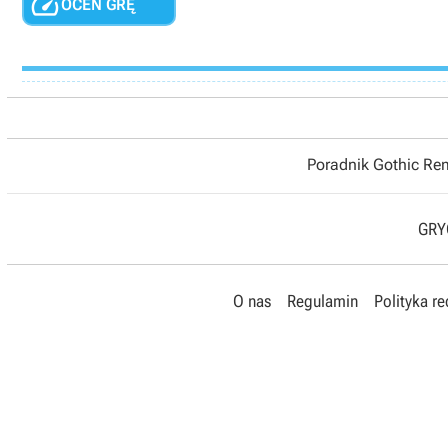

OCEŃ GRĘ
Poradnik Gothic R
GRYO
O nas
Regulamin
Polityka r