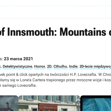
of Innsmouth: Mountains
a:
23 marca 2021
k
,
Detektywistyczne
,
Horror
,
2D
,
Cthulhu
,
Indie
,
20-lecie międzywo
ek point & click opartych na twórczości H.P. Lovecrafta. W Chr
amy się w Lone’a Cartera trapionego przez mroczne wizje i ko
z samego Lovecrafta.