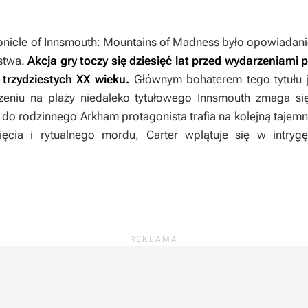
onicle of Innsmouth: Mountains of Madness
było opowiadan
stwa
.
Akcja gry toczy się dziesięć lat przed wydarzeniami
 trzydziestych XX wieku.
Głównym bohaterem tego tytułu j
zeniu na plaży niedaleko tytułowego Innsmouth zmaga się
o rodzinnego Arkham protagonista trafia na kolejną tajemn
ięcia i rytualnego mordu, Carter wplątuje się w intryg