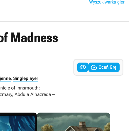
Wyszukiwarka gier
 of Madness


Oceń Grę
jenne
,
Singleplayer
onicle of Innsmouth:
szmary, Abdula Alhazreda –