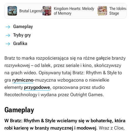
Kingdom Hearts: Melody
The Idolmaste
Brutal Legend
of Memory
Stage
Gameplay
Tryby gry
Grafika
Bratz
to marka rozpościerająca się na różne gałęzie branży
rozrywkowej – od lalek, przez seriale i kino, skończywszy
na grach wideo. Opisywany tutaj
Bratz: Rhythm & Style
to
gra
rytmiczno
-muzyczna wzbogacona o niewielkie
elementy
przygodowe
, opracowana przez studio
Recotechnology i wydana przez Outright Games.
Gameplay
W
Bratz: Rhythm & Style
wcielamy się w bohaterkę, która
robi karierę w branży muzycznej i modowej
. Wraz z Cloe,