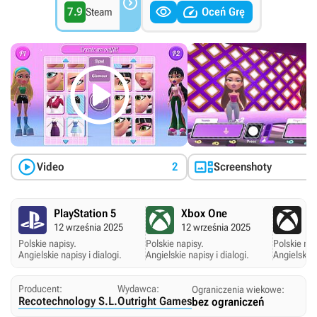



7.9
Oceń Grę
Steam



Video
2
Screenshoty
PlayStation 5
Xbox One
X
12 września 2025
12 września 2025
1
Polskie napisy.
Polskie napisy.
Polskie nap
Angielskie napisy i dialogi.
Angielskie napisy i dialogi.
Angielskie 
Producent:
Wydawca:
Ograniczenia wiekowe:
Recotechnology S.L.
Outright Games
bez ograniczeń