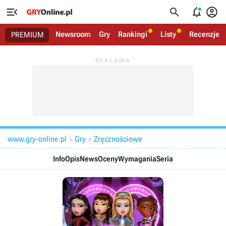




Newsroom
Gry
Rankingi
Listy
Recenzje
PREMIUM
www.gry-online.pl
Gry
Zręcznościowe


Info
Opis
News
Oceny
Wymagania
Seria