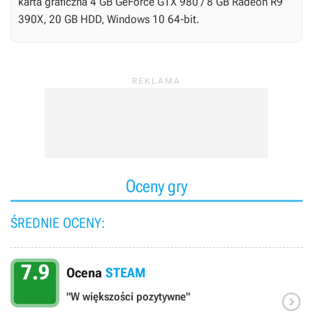
karta graficzna 4 GB GeForce GTX 980 / 8 GB Radeon R9
390X, 20 GB HDD, Windows 10 64-bit.
Oceny gry
ŚREDNIE OCENY:
7.9
Ocena
STEAM

"W większości pozytywne"