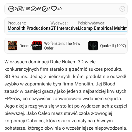






2
105
66
3
49
Producent:
Wydawca:
Polski wydawca:
Monolith Productions
GT Interactive
Licomp Empirical Multime
Wolfenstein: The New
Doom 3
Quake II (1997)
Order
W czasach dominacji Duke Nukem 3D wiele
konkurencyjnych firm starało się zaćmić sukces produktu
3D Realms. Jedną z nielicznych, której produkt nie odszedł
szybko w zapomnienie była firma Monolith. Jej Blood
zapadł w pamięci graczy jako jeden z najbardziej krwistych
FPS-ów, co oczywiście zaowocowało wydaniem sequela.
Jego akcja rozgrywa się w sto lat po wydarzeniach z części
pierwszej. Jako Caleb masz stawić czoła złowrogiej
korporacji Cabalco, która szuka zemsty na głównym
bohaterze, którego obwinia o wcześniejsze niepowodzenia.