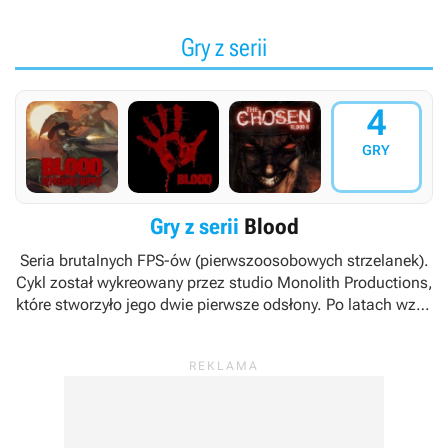
Gry z serii
4
GRY
Gry z serii
Blood
Seria brutalnych FPS-ów (pierwszoosobowych strzelanek).
Cykl został wykreowany przez studio Monolith Productions,
które stworzyło jego dwie pierwsze odsłony. Po latach wziął
go na warsztat zespół Nightdive Studios, przygotowując
remastery jego pierwszej części.