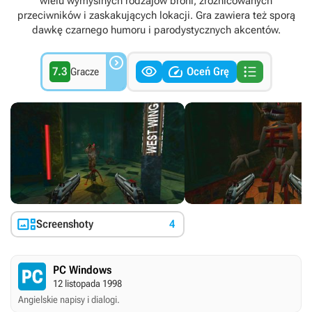
wielu wymyślnych rodzajów broni, zróżnicowanych
przeciwników i zaskakujących lokacji. Gra zawiera też sporą
dawkę czarnego humoru i parodystycznych akcentów.




7.3
Oceń Grę
Gracze

Screenshoty
4
PC Windows
12 listopada 1998
Angielskie napisy i dialogi.