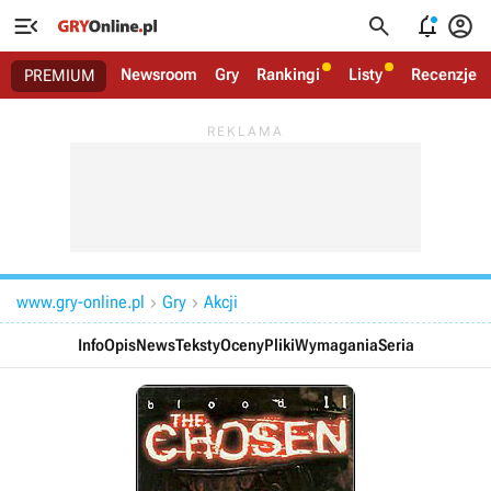




Newsroom
Gry
Rankingi
Listy
Recenzje
PREMIUM
www.gry-online.pl
Gry
Akcji


Info
Opis
News
Teksty
Oceny
Pliki
Wymagania
Seria