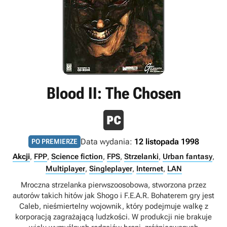
Blood II: The Chosen
Data wydania:
12 listopada 1998
PO PREMIERZE
Akcji
,
FPP
,
Science fiction
,
FPS
,
Strzelanki
,
Urban fantasy
,
Multiplayer
,
Singleplayer
,
Internet
,
LAN
Mroczna strzelanka pierwszoosobowa, stworzona przez
autorów takich hitów jak Shogo i F.E.A.R. Bohaterem gry jest
Caleb, nieśmiertelny wojownik, który podejmuje walkę z
korporacją zagrażającą ludzkości. W produkcji nie brakuje