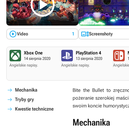



Video
1
Screenshoty
Xbox One
PlayStation 4
14 sierpnia 2020
13 sierpnia 2020
Angielskie napisy.
Angielskie napisy.
Angielskie
Mechanika
Bite the Bullet
to zręczno
pożeranie szerokiej maś
Tryby gry
swoim koncie humorystycz
Kwestie techniczne
Mechanika