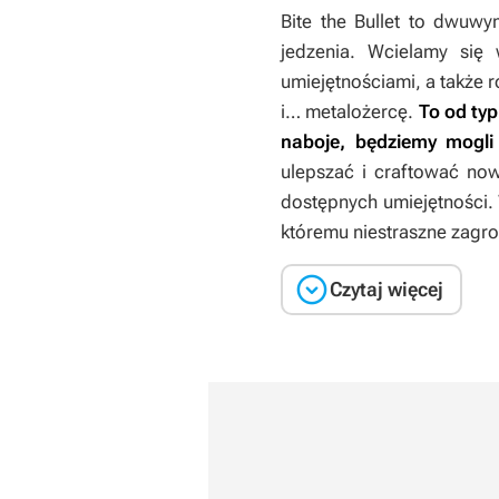
Bite the Bullet
to dwuwymi
jedzenia. Wcielamy się 
umiejętnościami, a także 
i… metalożercę.
To od typ
naboje, będziemy mogli
ulepszać i craftować nowe
dostępnych umiejętności.
któremu niestraszne zagr

Czytaj więcej