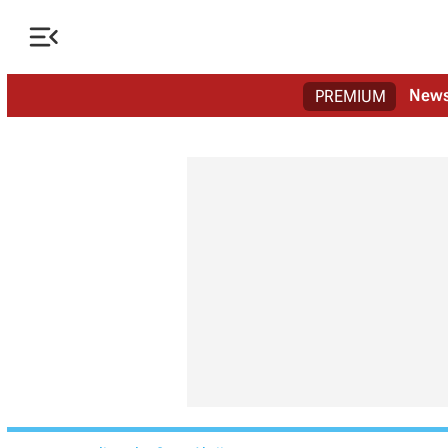

New
PREMIUM