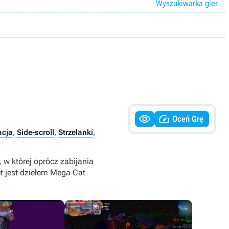
Wyszukiwarka gier


Oceń Grę
acja
,
Side-scroll
,
Strzelanki
,
w której oprócz zabijania
et jest dziełem Mega Cat