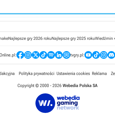
emake
Najlepsze gry 2026 roku
Najlepsze gry 2025 roku
Wiedźmin 
nline.pl:
tvgry.pl:
edakcyjna
Polityka prywatności
Ustawienia cookies
Reklama
Ze
Copyright © 2000 -
2026
Webedia Polska SA