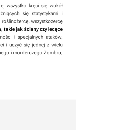
j wszystko kręci się wokół
niących się statystykami i
, roślinożercę, wszystkożercę
, takie jak ściany czy lecące
ości i specjalnych ataków,
i i uczyć się jednej z wielu
ężnego i morderczego Zombro,