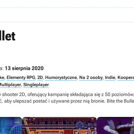
llet
a:
13 sierpnia 2020
ke
,
Elementy RPG
,
2D
,
Humorystyczne
,
Na 2 osoby
,
Indie
,
Kooper
ultiplayer
,
Singleplayer
shooter 2D, oferujący kampanię składająca się z 50 poziomów, 
aby ulepszać postać i używane przez nią bronie. Bite the Bull