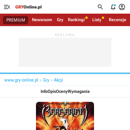




Newsroom
Gry
Rankingi
Listy
Recenzje
PREMIUM
www.gry-online.pl
Gry
Akcji


Info
Opis
Oceny
Wymagania