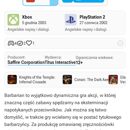
Xbox
PlayStation 2
5 grudnia 2003
27 czerwca 2002
Angielskie napisy i dialogi.
Angielskie napisy i dialogi.




4
2
1
Producent:
Wydawca:
Ograniczenia wiekowe:
Saffire Corporation
Titus Interactive
12+
Knights of the Temple:
Gladi
Conan: The Dark Axe
Infernal Crusade
Veng
Barbarian
to wyjątkowo dynamiczna gra akcji, w której
znaczną część zabawy spędzamy na eksterminacji
napotykanych przeciwników. Jak można się łatwo
domyślić, w trakcie gry wcielamy się w postać tytułowego
barbarzyńcy. Za produkcję omawianej zręcznościówki