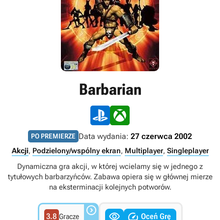
Barbarian
Data wydania:
27 czerwca 2002
PO PREMIERZE
Akcji
,
Podzielony/wspólny ekran
,
Multiplayer
,
Singleplayer
Dynamiczna gra akcji, w której wcielamy się w jednego z
tytułowych barbarzyńców. Zabawa opiera się w głównej mierze
na eksterminacji kolejnych potworów.



3.8
Oceń Grę
Gracze