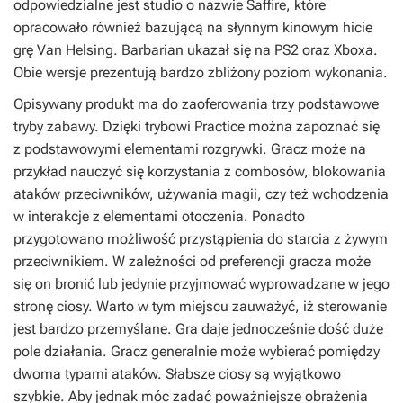
odpowiedzialne jest studio o nazwie Saffire, które
opracowało również bazującą na słynnym kinowym hicie
grę
Van Helsing
.
Barbarian
ukazał się na PS2 oraz Xboxa.
Obie wersje prezentują bardzo zbliżony poziom wykonania.
Opisywany produkt ma do zaoferowania trzy podstawowe
tryby zabawy. Dzięki trybowi Practice można zapoznać się
z podstawowymi elementami rozgrywki. Gracz może na
przykład nauczyć się korzystania z combosów, blokowania
ataków przeciwników, używania magii, czy też wchodzenia
w interakcje z elementami otoczenia. Ponadto
przygotowano możliwość przystąpienia do starcia z żywym
przeciwnikiem. W zależności od preferencji gracza może
się on bronić lub jedynie przyjmować wyprowadzane w jego
stronę ciosy. Warto w tym miejscu zauważyć, iż sterowanie
jest bardzo przemyślane. Gra daje jednocześnie dość duże
pole działania. Gracz generalnie może wybierać pomiędzy
dwoma typami ataków. Słabsze ciosy są wyjątkowo
szybkie. Aby jednak móc zadać poważniejsze obrażenia