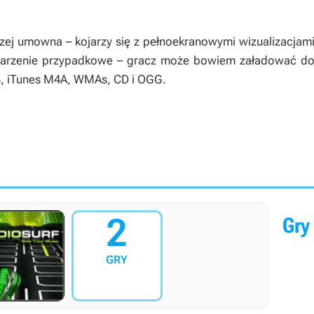
czej umowna – kojarzy się z pełnoekranowymi wizualizacja
ojarzenie przypadkowe – gracz może bowiem załadować do
P3, iTunes M4A, WMAs, CD i OGG.
2
Gry 
GRY