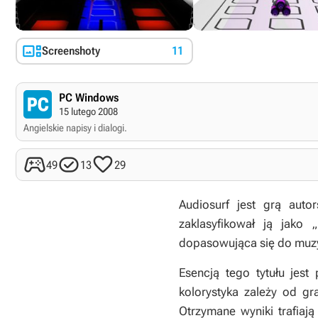

Screenshoty
11
PC Windows
15 lutego 2008
Angielskie napisy i dialogi.



49
13
29
Audiosurf
jest grą autor
zaklasyfikował ją jako 
dopasowująca się do muzy
Esencją tego tytułu jest
kolorystyka zależy od gr
Otrzymane wyniki trafiaj