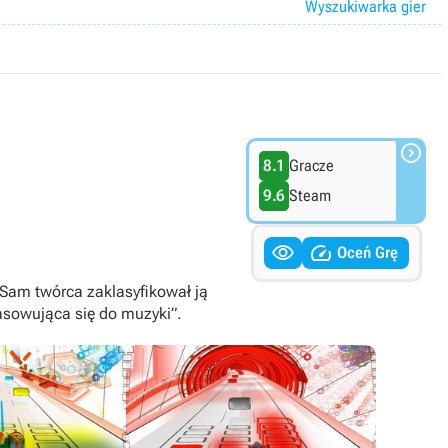
Wyszukiwarka gier

8.1
Gracze
9.6
Steam


Oceń Grę
. Sam twórca zaklasyfikował ją
asowująca się do muzyki”.