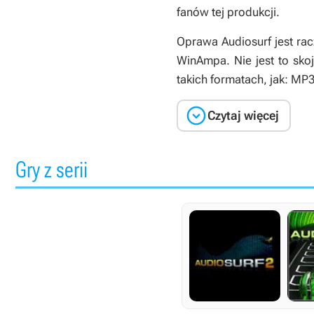
fanów tej produkcji.
Oprawa
Audiosurf
jest ra
WinAmpa. Nie jest to sk
takich formatach, jak: M

Czytaj więcej
Gry z serii