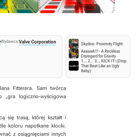
r
Wydawca:
Valve Corporation
Skydive: Proximity Flight
AaaaaA!!! - A Reckless
Disregard for Gravity
1... 2... 3... KICK IT! (Drop
That Beat Like an Ugly
Baby)
lana Fitterera. Sam twórca
ko „gra logiczno-wyścigowa
 się trasą, której kształt i
le koloru napotkane klocki.
wnać z osiągnięciami innych