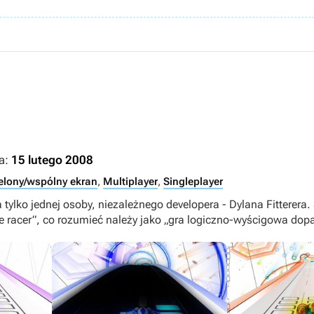
a:
15 lutego 2008
elony/wspólny ekran
,
Multiplayer
,
Singleplayer
a tylko jednej osoby, niezależnego developera - Dylana Fitterera
e racer”, co rozumieć należy jako „gra logiczno-wyścigowa dop