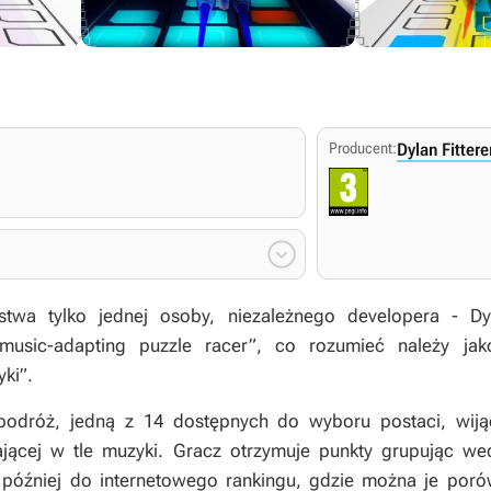
Producent:
Dylan Fittere

stwa tylko jednej osoby, niezależnego developera - Dy
„music-adapting puzzle racer”, co rozumieć należy ja
ki”.
 podróż, jedną z 14 dostępnych do wyboru postaci, wijącą
ającej w tle muzyki. Gracz otrzymuje punkty grupując wed
ą później do internetowego rankingu, gdzie można je poró