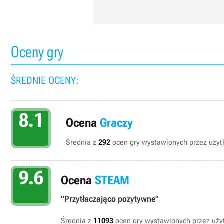
Oceny gry
ŚREDNIE OCENY:
8.1
Ocena
Graczy
Średnia z
292
ocen gry wystawionych przez użytk
9.6
Ocena
STEAM
"Przytłaczająco pozytywne"
Średnia z
11093
ocen gry wystawionych przez uż