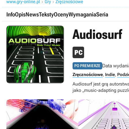
www.gry-online.pl
Gry
Zręcznościowe


Info
Opis
News
Teksty
Oceny
Wymagania
Seria
Audiosurf
Data wydani
PO PREMIERZE
Zręcznościowe
,
Indie
,
Podzi
Audiosurf jest grą autorstw
jako „music-adapting puzzl