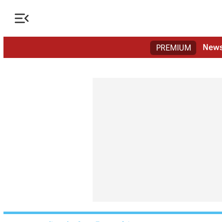

New
PREMIUM