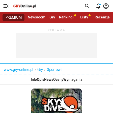




Newsroom
Gry
Rankingi
Listy
Recenzje
PREMIUM
www.gry-online.pl
Gry
Sportowe


Info
Opis
News
Oceny
Wymagania