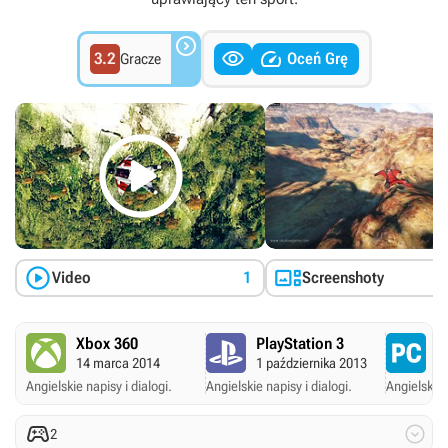



3.2
Oceń Grę
Gracze



Video
1
Screenshoty
Xbox 360
PlayStation 3
P
14 marca 2014
1 października 2013
A
Angielskie napisy i dialogi.
Angielskie napisy i dialogi.
Angielskie 


2