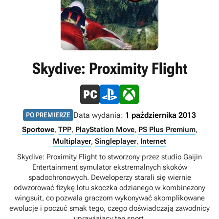
Skydive: Proximity Flight
Data wydania:
1 października 2013
PO PREMIERZE
Sportowe
,
TPP
,
PlayStation Move
,
PS Plus Premium
,
Multiplayer
,
Singleplayer
,
Internet
Skydive: Proximity Flight to stworzony przez studio Gaijin
Entertainment symulator ekstremalnych skoków
spadochronowych. Deweloperzy starali się wiernie
odwzorować fizykę lotu skoczka odzianego w kombinezony
wingsuit, co pozwala graczom wykonywać skomplikowane
ewolucje i poczuć smak tego, czego doświadczają zawodnicy
uprawiający ten sport.