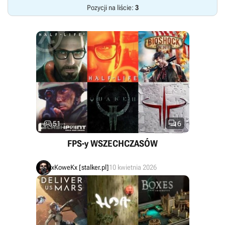
Pozycji na liście:
3


51
6
FPS-y WSZECHCZASÓW
xKoweKx [stalker.pl]
10 kwietnia 2026