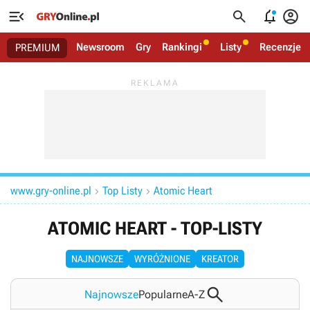




Newsroom
Gry
Rankingi
Listy
Recenzje
PREMIUM
www.gry-online.pl
Top Listy
Atomic Heart


ATOMIC HEART - TOP-LISTY
NAJNOWSZE
WYRÓŻNIONE
KREATOR

Najnowsze
Popularne
A-Z