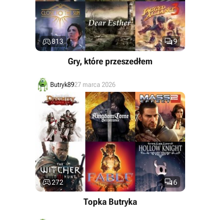


813
9
Gry, które przeszedłem
Butryk89
27 marca 2026


272
6
Topka Butryka