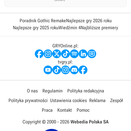
Poradnik Gothic Remake
Najlepsze gry 2026 roku
Najlepsze gry 2025 roku
Wiedźmin 4
Najbliższe premiery
GRYOnline.pl:
tvgry.pl:
O nas
Regulamin
Polityka redakcyjna
Polityka prywatności
Ustawienia cookies
Reklama
Zespół
Praca
Kontakt
Pomoc
Copyright © 2000 -
2026
Webedia Polska SA