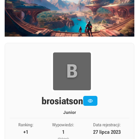
B
brosiatson

Junior
Ranking:
Wypowiedzi:
Data rejestracji:
+1
1
27 lipca 2023
(0/dzień)