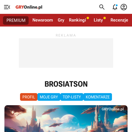




Newsroom
Gry
Rankingi
Listy
Recenzje
PREMIUM
BROSIATSON
PROFIL
MOJE GRY
TOP-LISTY
KOMENTARZE