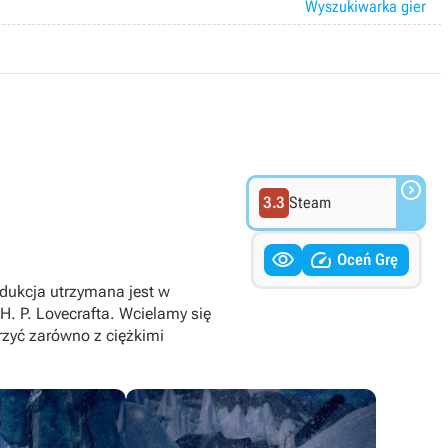
Wyszukiwarka gier

3.3
Steam


Oceń Grę
dukcja utrzymana jest w
H. P. Lovecrafta. Wcielamy się
rzyć zarówno z ciężkimi