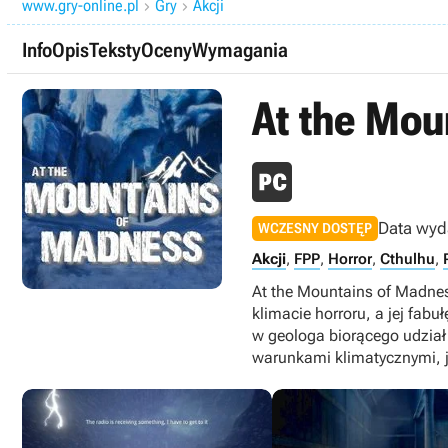
www.gry-online.pl
Gry
Akcji


Info
Opis
Teksty
Oceny
Wymagania
At the Mou
Data wyd
WCZESNY DOSTĘP
Akcji
,
FPP
,
Horror
,
Cthulhu
,
At the Mountains of Madnes
klimacie horroru, a jej fab
w geologa biorącego udział
warunkami klimatycznymi, 