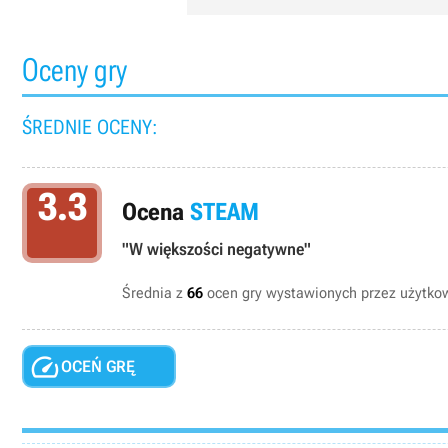
Oceny gry
ŚREDNIE OCENY:
3.3
Ocena
STEAM
"W większości negatywne"
Średnia z
66
ocen gry wystawionych przez użytk

OCEŃ GRĘ