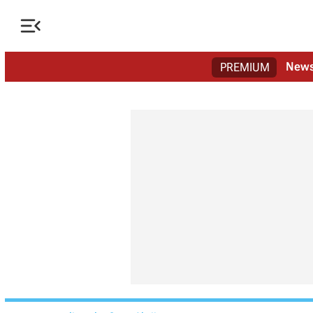

New
PREMIUM