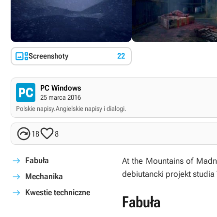

Screenshoty
22
PC Windows
25 marca 2016
Polskie napisy.
Angielskie napisy i dialogi.


18
8
Fabuła
At the Mountains of Mad
debiutancki projekt studi
Mechanika
Kwestie techniczne
Fabuła