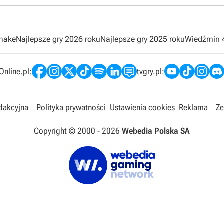
emake
Najlepsze gry 2026 roku
Najlepsze gry 2025 roku
Wiedźmin 
nline.pl:
tvgry.pl:
edakcyjna
Polityka prywatności
Ustawienia cookies
Reklama
Ze
Copyright © 2000 -
2026
Webedia Polska SA