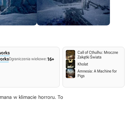
works
Call of Cthulhu: Mroczne
Zakątki Świata
orks
Ograniczenia wiekowe:
16+
Kholat
Amnesia: A Machine for
Pigs
mana w klimacie horroru. To