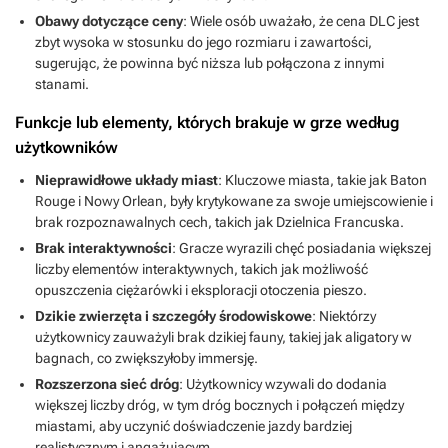
Obawy dotyczące ceny
: Wiele osób uważało, że cena DLC jest
zbyt wysoka w stosunku do jego rozmiaru i zawartości,
sugerując, że powinna być niższa lub połączona z innymi
stanami.
Funkcje lub elementy, których brakuje w grze według
użytkowników
Nieprawidłowe układy miast
: Kluczowe miasta, takie jak Baton
Rouge i Nowy Orlean, były krytykowane za swoje umiejscowienie i
brak rozpoznawalnych cech, takich jak Dzielnica Francuska.
Brak interaktywności
: Gracze wyrazili chęć posiadania większej
liczby elementów interaktywnych, takich jak możliwość
opuszczenia ciężarówki i eksploracji otoczenia pieszo.
Dzikie zwierzęta i szczegóły środowiskowe
: Niektórzy
użytkownicy zauważyli brak dzikiej fauny, takiej jak aligatory w
bagnach, co zwiększyłoby immersję.
Rozszerzona sieć dróg
: Użytkownicy wzywali do dodania
większej liczby dróg, w tym dróg bocznych i połączeń między
miastami, aby uczynić doświadczenie jazdy bardziej
realistycznym i angażującym.