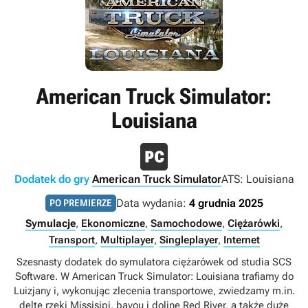
American Truck Simulator:
Louisiana
Dodatek do gry
American Truck Simulator
ATS: Louisiana
Data wydania:
4 grudnia 2025
PO PREMIERZE
Symulacje
,
Ekonomiczne
,
Samochodowe
,
Ciężarówki
,
Transport
,
Multiplayer
,
Singleplayer
,
Internet
Szesnasty dodatek do symulatora ciężarówek od studia SCS
Software. W American Truck Simulator: Louisiana trafiamy do
Luizjany i, wykonując zlecenia transportowe, zwiedzamy m.in.
deltę rzeki Missisipi, bayou i dolinę Red River, a także duże