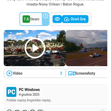
miasta Nowy Orlean i Baton Rogue.



7.6
Oceń Grę
Steam



Video
2
Screenshoty
PC Windows
4 grudnia 2025
Polskie napisy.
Angielskie napisy.