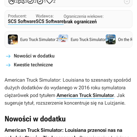






2
3
2
1
2
Producent:
Wydawca:
Ograniczenia wiekowe:
SCS Software
SCS Software
brak ograniczeń
Euro Truck Simulator 2
Euro Truck Simulator
On the Ro
Nowości w dodatku
Kwestie techniczne
American Truck Simulator: Louisiana
to szesnasty spośród
dużych dodatków do wydanego w 2016 roku symulatora
ciężarówek pod tytułem
American Truck Simulator
. Jak
sugeruje tytuł, rozszerzenie koncentruje się na Luizjanie.
Nowości w dodatku
American Truck Simulator: Louisiana
przenosi nas na