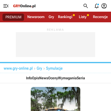




Newsroom
Gry
Rankingi
Listy
Recenzje
PREMIUM
www.gry-online.pl
Gry
Symulacje


Info
Opis
News
Oceny
Wymagania
Seria