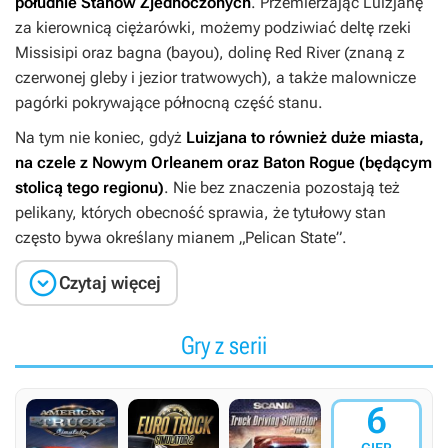
południe Stanów Zjednoczonych
. Przemierzając Luizjanę
za kierownicą ciężarówki, możemy podziwiać deltę rzeki
Missisipi oraz bagna (bayou), dolinę Red River (znaną z
czerwonej gleby i jezior tratwowych), a także malownicze
pagórki pokrywające północną część stanu.
Na tym nie koniec, gdyż
Luizjana to również duże miasta,
na czele z Nowym Orleanem oraz Baton Rogue (będącym
stolicą tego regionu)
. Nie bez znaczenia pozostają też
pelikany, których obecność sprawia, że tytułowy stan
często bywa określany mianem „Pelican State”.

Czytaj więcej
Gry z serii
6