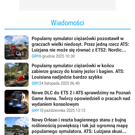
Wiadomości
Popularny symulator ciężarówki pozostawił w
graczach wielki niedosyt. Przez jedną rzecz ATS:
Luizjana nie może się równać z ETS2: Nordic

3
Horizons
GRY
6 grudnia 2025 10:30
Popularny symulator ciężarówki w końcu
zabierze graczy do krainy jezior i bagien. ATS:
Louisiana nadjedzie bardzo szybko
GRY
24 listopada 2025 06:40
Nowe DLC do ETS 2 i ATS sprawdzimy na Poznań
Game Arena. Twórcy opowiedzieli o pracach nad
wydaniem konsolowym
GRY
10 października 2025 13:13
Nowy Orlean i reszta bagiennego stanu z bujną
roślinnością powiększą i tak już ogromną mapę
popularnego symulatora. ATS: Luizjana skusi