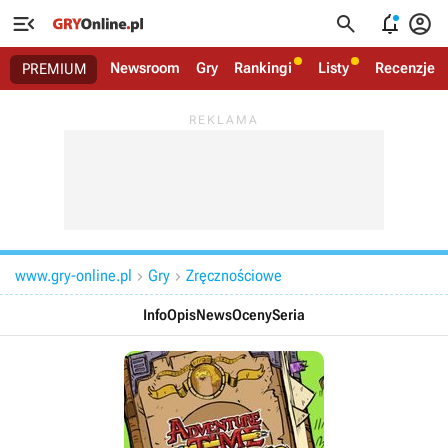




Newsroom
Gry
Rankingi
Listy
Recenzje
PREMIUM
www.gry-online.pl
Gry
Zręcznościowe


Info
Opis
News
Oceny
Seria