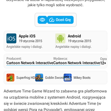
jakie tylko mogli sobie wyobrazić.


Oceń Grę
Apple iOS
Android
19 stycznia 2015
19 stycznia 2015
Angielskie napisy i dialogi.
Angielskie napisy i dialogi.
Producent:
Wydawca:
Ogranic
Cartoon Network Interactive
Cartoon Network Interactive
12+
Superfrog HD
Goblin Sword
Mikey Boots
Adventure Time Game Wizard
to zabawna gra platformowa
na urządzenia mobilne z systemem Android, rozgrywająca
się w świecie zwariowanej kreskówki
Adventure Time
(w
polskiej wersji
Pora na Przygodę!
), emitowanej przez