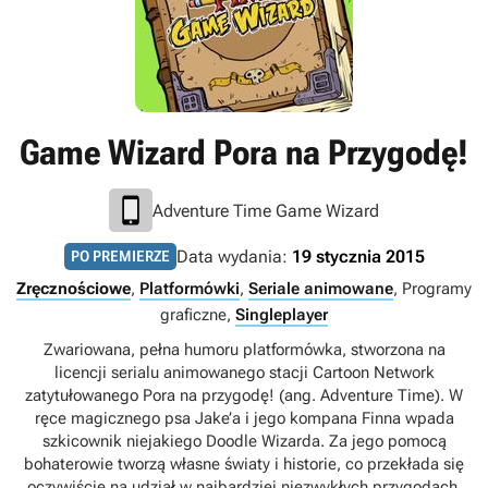
Game Wizard Pora na Przygodę!
Adventure Time Game Wizard
Data wydania:
19 stycznia 2015
PO PREMIERZE
Zręcznościowe
,
Platformówki
,
Seriale animowane
, Programy
graficzne,
Singleplayer
Zwariowana, pełna humoru platformówka, stworzona na
licencji serialu animowanego stacji Cartoon Network
zatytułowanego Pora na przygodę! (ang. Adventure Time). W
ręce magicznego psa Jake’a i jego kompana Finna wpada
szkicownik niejakiego Doodle Wizarda. Za jego pomocą
bohaterowie tworzą własne światy i historie, co przekłada się
oczywiście na udział w najbardziej niezwykłych przygodach,