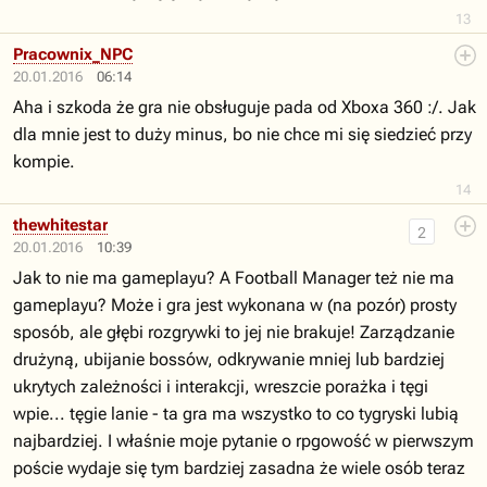
13
Pracownix_NPC
20.01.2016
06:14
Aha i szkoda że gra nie obsługuje pada od Xboxa 360 :/. Jak
dla mnie jest to duży minus, bo nie chce mi się siedzieć przy
kompie.
14
thewhitestar
2
20.01.2016
10:39
Jak to nie ma gameplayu? A Football Manager też nie ma
gameplayu? Może i gra jest wykonana w (na pozór) prosty
sposób, ale głębi rozgrywki to jej nie brakuje! Zarządzanie
drużyną, ubijanie bossów, odkrywanie mniej lub bardziej
ukrytych zależności i interakcji, wreszcie porażka i tęgi
wpie... tęgie lanie - ta gra ma wszystko to co tygryski lubią
najbardziej. I właśnie moje pytanie o rpgowość w pierwszym
poście wydaje się tym bardziej zasadna że wiele osób teraz