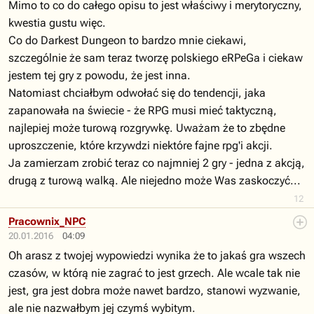
Mimo to co do całego opisu to jest właściwy i merytoryczny,
kwestia gustu więc.
Co do Darkest Dungeon to bardzo mnie ciekawi,
szczególnie że sam teraz tworzę polskiego eRPeGa i ciekaw
jestem tej gry z powodu, że jest inna.
Natomiast chciałbym odwołać się do tendencji, jaka
zapanowała na świecie - że RPG musi mieć taktyczną,
najlepiej może turową rozgrywkę. Uważam że to zbędne
uproszczenie, które krzywdzi niektóre fajne rpg'i akcji.
Ja zamierzam zrobić teraz co najmniej 2 gry - jedna z akcją,
drugą z turową walką. Ale niejedno może Was zaskoczyć...
12
Pracownix_NPC
20.01.2016
04:09
Oh arasz z twojej wypowiedzi wynika że to jakaś gra wszech
czasów, w którą nie zagrać to jest grzech. Ale wcale tak nie
jest, gra jest dobra może nawet bardzo, stanowi wyzwanie,
ale nie nazwałbym jej czymś wybitym.