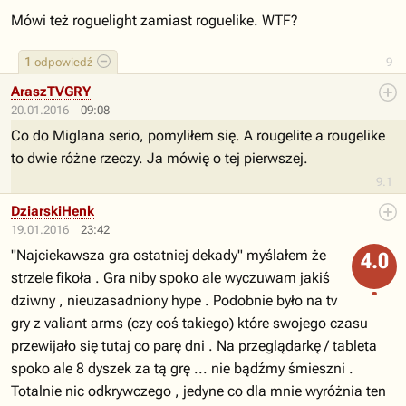
Mówi też roguelight zamiast roguelike. WTF?
1
odpowiedź
9
AraszTVGRY
20.01.2016
09:08
Co do Miglana serio, pomyliłem się. A rougelite a rougelike
to dwie różne rzeczy. Ja mówię o tej pierwszej.
9.1
DziarskiHenk
19.01.2016
23:42
"Najciekawsza gra ostatniej dekady" myślałem że
4.0
strzele fikoła . Gra niby spoko ale wyczuwam jakiś
dziwny , nieuzasadniony hype . Podobnie było na tv
gry z valiant arms (czy coś takiego) które swojego czasu
przewijało się tutaj co parę dni . Na przeglądarkę / tableta
spoko ale 8 dyszek za tą grę ... nie bądźmy śmieszni .
Totalnie nic odkrywczego , jedyne co dla mnie wyróżnia ten