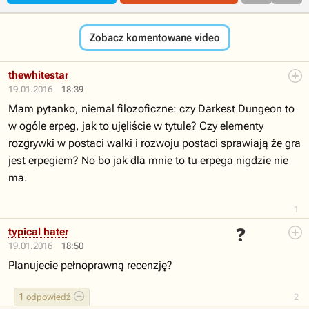
Zobacz komentowane video
thewhitestar
19.01.2016
18:39
Mam pytanko, niemal filozoficzne: czy Darkest Dungeon to
w ogóle erpeg, jak to ujęliście w tytule? Czy elementy
rozgrywki w postaci walki i rozwoju postaci sprawiają że gra
jest erpegiem? No bo jak dla mnie to tu erpega nigdzie nie
ma.
1
❓
typical hater
19.01.2016
18:50
Planujecie pełnoprawną recenzję?
1
odpowiedź
2