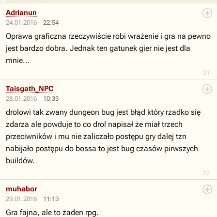
Adrianun
24.01.2016
22:54
Oprawa graficzna rzeczywiście robi wrażenie i gra na pewno
jest bardzo dobra. Jednak ten gatunek gier nie jest dla
mnie...
21
Taisgath_NPC
28.01.2016
10:33
drolowi tak zwany dungeon bug jest błąd który rzadko się
zdarza ale powduje to co drol napisał że miał trzech
przeciwników i mu nie zaliczało postępu gry dalej tzn
nabijało postępu do bossa to jest bug czasów pirwszych
buildów.
22
muhabor
29.01.2016
11:13
Gra fajna, ale to żaden rpg.