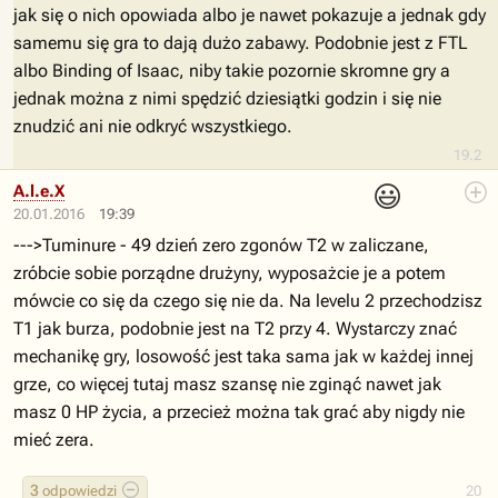
jak się o nich opowiada albo je nawet pokazuje a jednak gdy
samemu się gra to dają dużo zabawy. Podobnie jest z FTL
albo Binding of Isaac, niby takie pozornie skromne gry a
jednak można z nimi spędzić dziesiątki godzin i się nie
znudzić ani nie odkryć wszystkiego.
19.2
😃
A.l.e.X
20.01.2016
19:39
--->Tuminure - 49 dzień zero zgonów T2 w zaliczane,
zróbcie sobie porządne drużyny, wyposażcie je a potem
mówcie co się da czego się nie da. Na levelu 2 przechodzisz
T1 jak burza, podobnie jest na T2 przy 4. Wystarczy znać
mechanikę gry, losowość jest taka sama jak w każdej innej
grze, co więcej tutaj masz szansę nie zginąć nawet jak
masz 0 HP życia, a przecież można tak grać aby nigdy nie
mieć zera.
3
odpowiedzi
20