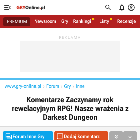




Newsroom
Gry
Rankingi
Listy
Recenzje
PREMIUM
www.gry-online.pl
Forum
Gry
Inne



Komentarze Zaczynamy rok
rewelacyjnym RPG! Nasze wrażenia z
Darkest Dungeon




Forum Inne Gry
Dodaj komentarz