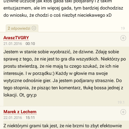
Dziwne uczucie jak ktoś gada taki podjarany i z takim
entuzjazmem, ale im więcej gada, tym bardziej dochodzisz
do wniosku, że chodzi o coś niezbyt nieciekawego xD
2
odpowiedzi
19
AraszTVGRY
21.01.2016
00:10
Jestem w stanie sobie wyobrazić, że dziwne. Zdaję sobie
sprawę z tego, że nie jest to gra dla wszystkich. Niektórzy po
prostu stwierdzą, że nie mają tu czego szukać, że ich nie
interesuje. I w porządku:) Każdy w głowie ma swoje
wytyczne odnośnie gier. Ja jestem podjarany strasznie. Do
tego stopnia, że pisząc ten komentarz, tłukę bossa jednej z
lokacji. Ot, gry;p
19.1
Marek z Lechem
22.01.2016
15:11
Z niektórymi grami tak jest, że nie brzmi to zbyt efektownie