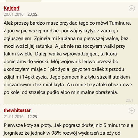
Kajdorf
20.01.2016
20:32
Ależ proszę bardzo masz przyklad tego co mówi Tuminure.
Zgon w pierwszej rundzie: podwójny krytyk z zarazą i
ogłuszeniem. Zginęła mi kapłana na pierwszej walce, bez
możliwości jej ratunku. A już nie raz toczyłem walki przy
takim świetle. Dalej: walka wprowadzająca, ta która
docieramy do wioski. Mój wojownik ledwo przeżył bo
ukończyłem misje z 1pkt życia, gdyż ten osiłek z przodu
zdjął mi 14pkt życia. Jego pomocnik z tyłu strzelił atakiem
obszarowym i też miał kryta. A u mnie trzy ataki obszarowe
po kolei od strzelca pudło albo minimalne obrażenia.
20.1
thewhitestar
21.01.2016
12:29
Pierwsze koty za płoty. Jak pograsz dłużej niż 5 minut to się
jorgniesz że jednak w 98% rozwój wydarzeń zależy od