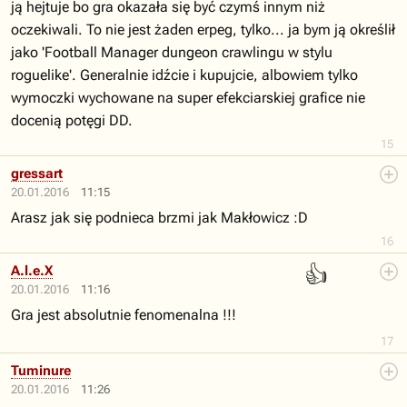
ją hejtuje bo gra okazała się być czymś innym niż
oczekiwali. To nie jest żaden erpeg, tylko... ja bym ją określił
jako 'Football Manager dungeon crawlingu w stylu
roguelike'. Generalnie idźcie i kupujcie, albowiem tylko
wymoczki wychowane na super efekciarskiej grafice nie
docenią potęgi DD.
15
gressart
20.01.2016
11:15
Arasz jak się podnieca brzmi jak Makłowicz :D
16
👍
A.l.e.X
20.01.2016
11:16
Gra jest absolutnie fenomenalna !!!
17
Tuminure
20.01.2016
11:26