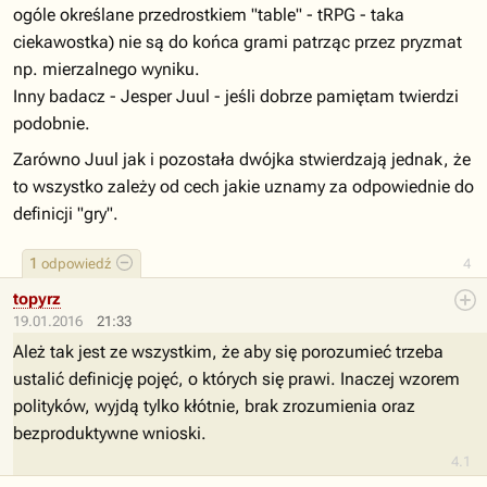
ogóle określane przedrostkiem "table" - tRPG - taka
ciekawostka) nie są do końca grami patrząc przez pryzmat
np. mierzalnego wyniku.
Inny badacz - Jesper Juul - jeśli dobrze pamiętam twierdzi
podobnie.
Zarówno Juul jak i pozostała dwójka stwierdzają jednak, że
to wszystko zależy od cech jakie uznamy za odpowiednie do
definicji "gry".
1
odpowiedź
4
topyrz
19.01.2016
21:33
Ależ tak jest ze wszystkim, że aby się porozumieć trzeba
ustalić definicję pojęć, o których się prawi. Inaczej wzorem
polityków, wyjdą tylko kłótnie, brak zrozumienia oraz
bezproduktywne wnioski.
4.1