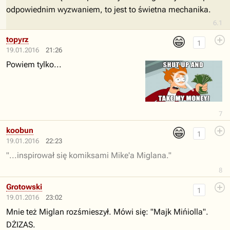
odpowiednim wyzwaniem, to jest to świetna mechanika.
6.1
😁
topyrz
1
19.01.2016
21:26
Powiem tylko...
7
😁
koobun
1
19.01.2016
22:23
"...inspirował się komiksami Mike'a Miglana."
8
Grotowski
1
19.01.2016
23:02
Mnie też Miglan rozśmieszył. Mówi się: "Majk Mińiolla".
DŻIZAS.