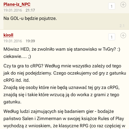
Plane-iz_NPC
1
19.01.2016
21:17
Na GOL-u będzie pojutrze.
2.1
kiroll
1
19.01.2016
19:09
Mówisz HED, że zwolniło wam się stanowisko w TvGry? :)
ciekawie.... ;)
Czy ta gra to cRPG? Według mnie wszystko zależy od tego
jak do niej podejdziemy. Czego oczekujemy od gry z gatunku
cRPG itd. itd.
Znajdą się osoby które nie będą uznawać tej gry za cRPG,
znajdą się i takie które wrzucą ją do worka z grami z tego
gatunku.
Według ludzi zajmujących się badaniem gier - bodajże
państwo Salen i Zimmerman w swojej książce Rules of Play
wychodzą z wnioskiem, że klasyczne RPG (co raz częściej w