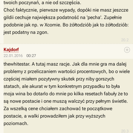
twoich poczynań, a nie od szczęścia.
Choć faktycznie, pierwsze wypady, dopóki nie masz jeszcze
gildii cechuje największa podatność na 'pecha'. Zupełnie
podobnie jak np. w Xcomie. Bo żółtodziób jak to żółtodziób:
jest podatny na zgon.
20.2
Kajdorf
22.01.2016
00:27
thewhitestar. A tutaj masz racje. Jak dla mnie gra ma dalej
problemy z przeliczaniem wartości procentowych, bo o wiele
częściej miałem pozytywny skutek przy niby gorszych
statach, ale akurat w tym konkretnym przypadku to była
moja wina bo dotarlo do mnie po kilka resetach fabuły że to
są nowe postacie i one muszą walczyć przy pełnym świetle.
Za wszelką cene chciałem zachować te początkowe
postacie, a walki prowadziłem jak przy wyższych
poziomach.
20.3