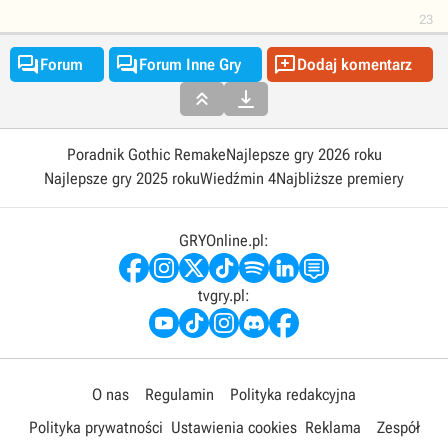
23



Forum
Forum Inne Gry
Dodaj komentarz


Poradnik Gothic Remake
Najlepsze gry 2026 roku
Najlepsze gry 2025 roku
Wiedźmin 4
Najbliższe premiery
GRYOnline.pl:
tvgry.pl:
O nas
Regulamin
Polityka redakcyjna
Polityka prywatności
Ustawienia cookies
Reklama
Zespół