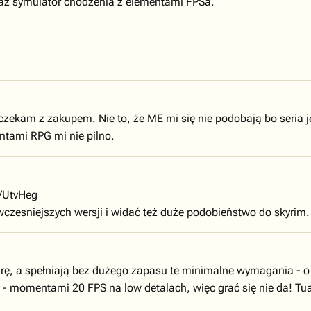
raz symulator chodzenia z elementami FPSa.
czekam z zakupem. Nie to, że ME mi się nie podobają bo seria 
entami RPG mi nie pilno.
l/UtvHeg
czesniejszych wersji i widać też duże podobieństwo do skyrim.
grę, a spełniają bez dużego zapasu te minimalne wymagania - 
momentami 20 FPS na low detalach, więc grać się nie da! Tuaj m