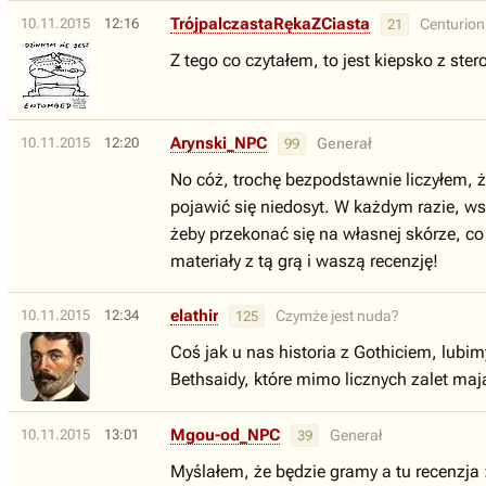
TrójpalczastaRękaZCiasta
10.11.2015
12:16
Centurion
21
Z tego co czytałem, to jest kiepsko z st
Arynski_NPC
10.11.2015
12:20
Generał
99
No cóż, trochę bezpodstawnie liczyłem, ż
pojawić się niedosyt. W każdym razie, ws
żeby przekonać się na własnej skórze, c
materiały z tą grą i waszą recenzję!
elathir
10.11.2015
12:34
Czymże jest nuda?
125
Coś jak u nas historia z Gothiciem, lub
Bethsaidy, które mimo licznych zalet mają
Mgou-od_NPC
10.11.2015
13:01
Generał
39
Myślałem, że będzie gramy a tu recenzja :)