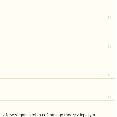
14
15
16
17
i z New Vegas i zrobią coś na jego modłę z lepszym