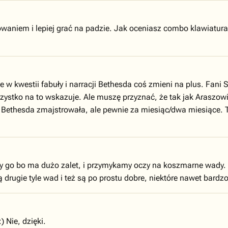
erowaniem i lepiej grać na padzie. Jak oceniasz combo klawiatur
e w kwestii fabuły i narracji Bethesda coś zmieni na plus. Fan
zystko na to wskazuje. Ale muszę przyznać, że tak jak Araszowi,
o Bethesda zmajstrowała, ale pewnie za miesiąc/dwa miesiące. T
imy go bo ma dużo zalet, i przymykamy oczy na koszmarne wady. 
 drugie tyle wad i też są po prostu dobre, niektóre nawet bardz
 Nie, dzięki.