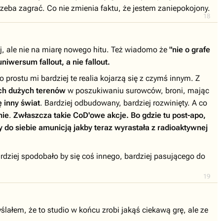
zeba zagrać. Co nie zmienia faktu, że jestem zaniepokojony.
18
j, ale nie na miarę nowego hitu. Też wiadomo że
"nie o grafe
niwersum fallout, a nie fallout.
Po prostu mi bardziej te realia kojarzą się z czymś innym. Z
ch dużych terenów
w poszukiwaniu surowców, broni, mając
ę inny świat
. Bardziej odbudowany, bardziej rozwinięty. A co
nie
.
Zwłaszcza takie CoD'owe akcje. Bo gdzie tu post-apo,
y do siebie amunicją jakby teraz wyrastała z radioaktywnej
rdziej spodobało by się coś innego, bardziej pasującego do
19
ałem, że to studio w końcu zrobi jakąś ciekawą grę, ale ze