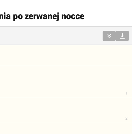
nia po zerwanej nocce


1
2