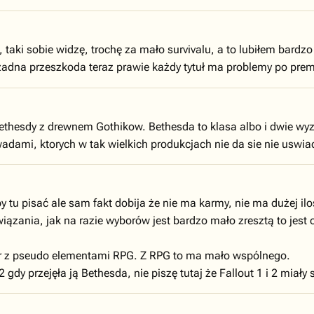
 taki sobie widzę, trochę za mało survivalu, a to lubiłem bard
 żadna przeszkoda teraz prawie każdy tytuł ma problemy po prem
ethesdy z drewnem Gothikow. Bethesda to klasa albo i dwie wyze
wadami, ktorych w tak wielkich produkcjach nie da sie nie uswia
 by tu pisać ale sam fakt dobija że nie ma karmy, nie ma dużej il
ązania, jak na razie wyborów jest bardzo mało zresztą to jest 
ter z pseudo elementami RPG. Z RPG to ma mało wspólnego.
2 gdy przejęła ją Bethesda, nie piszę tutaj że Fallout 1 i 2 miał