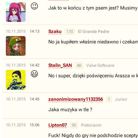
😉
Jak to w końcu z tym psem jest? Musimy 
Szaku
10.11.2015
14:13
El Grande Padre
170
No ja kupiłem właśnie niedawno i czekam
Stalin_SAN
10.11.2015
14:42
Valve Software
86
😃
No i super, dzięki poświęceniu Arasza w
zanonimizowany1132356
10.11.2015
14:45
Junior
1
Jaka muzyka w tle ?
Lipton07
10.11.2015
15:06
Pretorianin
95
Fuck! Nigdy do gry nie podchodzie scept