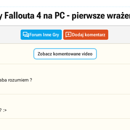
 Fallouta 4 na PC - pierwsze wraże


Forum Inne Gry
Dodaj komentarz
Zobacz komentowane video
 słaba rozumiem ?
? :>