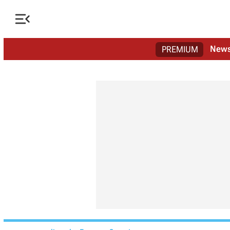

New
PREMIUM