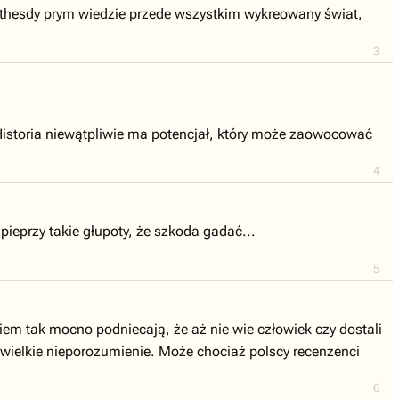
Bethesdy prym wiedzie przede wszystkim wykreowany świat,
3
 Historia niewątpliwie ma potencjał, który może zaowocować
4
pieprzy takie głupoty, że szkoda gadać...
5
iem tak mocno podniecają, że aż nie wie człowiek czy dostali
ś wielkie nieporozumienie. Może chociaż polscy recenzenci
6