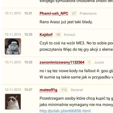
swojego symulatora chodzenia zrobili te
Phami-ush_NPC
10.11.2015
15:31
Pretorianin
27
Rano Arasz już jest taki blady.
Kajdorf
10.11.2015
15:33
Konsul
99
Czyli to coś na wzór ME3. No to sobie po
przeczytania Więc do tej gry akcji z elem
zanonimizowany1132364
10.11.2015
15:33
Junior
1
no i są tez nowe kody na fallout 4: goo.g
W sumie są takie same jak w przypadku w
mateo91g
10.11.2015
15:37
Generał
112
Przestrzegam osoby które chcą kupić tą 
jako minimalnie wymagany nie ma mowy - 
http://pclab.pl/art66856.html