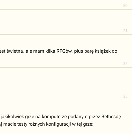
20
21
jest świetna, ale mam kilka RPGów, plus parę książek do
22
23
o jakikolwiek grze na komputerze podanym przez Bethesdę
acie testy rożnych konfiguracji w tej grze: