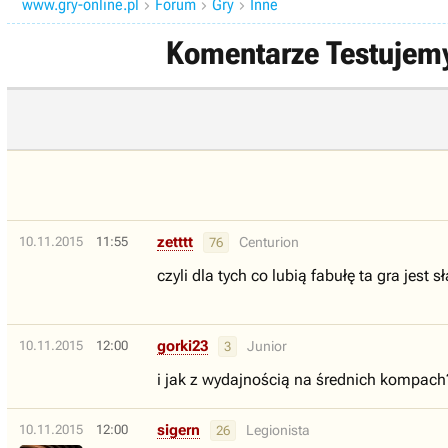
www.gry-online.pl
Forum
Gry
Inne



Komentarze Testujemy
zetttt
10.11.2015
11:55
Centurion
76
czyli dla tych co lubią fabułę ta gra jest
gorki23
10.11.2015
12:00
Junior
3
i jak z wydajnością na średnich kompach
sigern
10.11.2015
12:00
Legionista
26