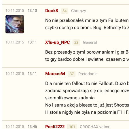
Dook8
10.11.2015
13:10
Chorąży
34
No nie przekonałeś mnie z tym Falloutem,
szybki dostęp do broni. Bugi Bethesty to
X'lu-ub_NPC
10.11.2015
13:11
Generał
23
Bez przesady z tymi porownaniami gier B
to gry bardzo dobre i swietne, czasem z 
Marcus64
10.11.2015
13:11
Pretorianin
37
Dla mnie ten fallout to nie Fallout. Dużo
zadania sprowadzają się do jednego rozwi
skomplikowane zadania
No i sama akcja bleeee to już jest Shoo
Historia nigdy nie była na poziomie F1 i F
Predi2222
10.11.2015
13:46
CROCHAX velox
101