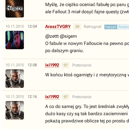
Myślę, że ciężko oceniać fabułę po paru
ale Fallout 3 miał dosyć fajne questy (zw
AraszTVGRY
10.11.2015
12:04
Retrognat
39
tvgry.pl
Redakc
@zettt @sigern
O fabule w nowym Falloucie na pewno poj
po dalszym graniu.
ixi1992
10.11.2015
12:08
Pretorianin
97
W końcu ktoś ogarnięty i z merytoryczną 
ixi1992
10.11.2015
12:16
Pretorianin
97
A co do samej gry. To jest średniak zwyk
dużo kasy czy są tak bardzo zaciemnieni 
pokażą prawdziwe oblicze tej po prostu d