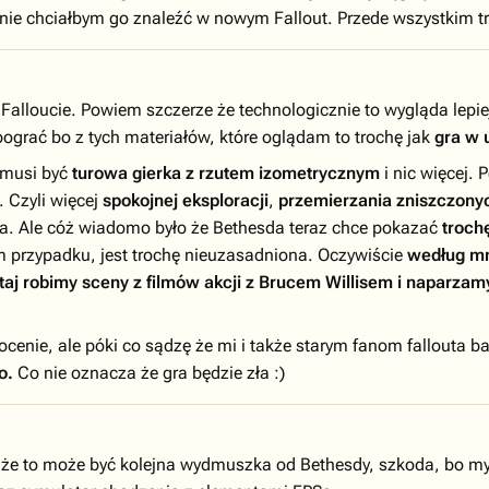
nie chciałbym go znaleźć w nowym Fallout. Przede wszystkim tr
lloucie. Powiem szczerze że technologicznie to wygląda lepie
pograć bo z tych materiałów, które oglądam to trochę jak
gra w u
o musi być
turowa gierka z rzutem izometrycznym
i nic więcej. 
 Czyli więcej
spokojnej eksploracji
,
przemierzania zniszczony
sa. Ale cóż wiadomo było że Bethesda teraz chce pokazać
troch
tym przypadku, jest trochę nieuzasadniona. Oczywiście
według m
tutaj robimy sceny z filmów akcji z Brucem Willisem i naparzam
enie, ale póki co sądzę że mi i także starym fanom fallouta ba
o.
Co nie oznacza że gra będzie zła :)
że to może być kolejna wydmuszka od Bethesdy, szkoda, bo myśl