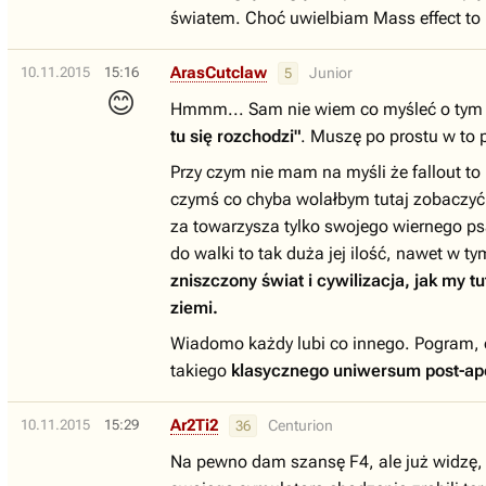
światem. Choć uwielbiam Mass effect to 
ArasCutclaw
10.11.2015
15:16
Junior
5
😊
Hmmm... Sam nie wiem co myśleć o tym Fa
tu się rozchodzi"
. Muszę po prostu w to 
Przy czym nie mam na myśli że fallout t
czymś co chyba wolałbym tutaj zobaczyć.
za towarzysza tylko swojego wiernego p
do walki to tak duża jej ilość, nawet w 
zniszczony świat i cywilizacja, jak my 
ziemi.
Wiadomo każdy lubi co innego. Pogram, oc
takiego
klasycznego uniwersum post-ap
Ar2Ti2
10.11.2015
15:29
Centurion
36
Na pewno dam szansę F4, ale już widzę, 