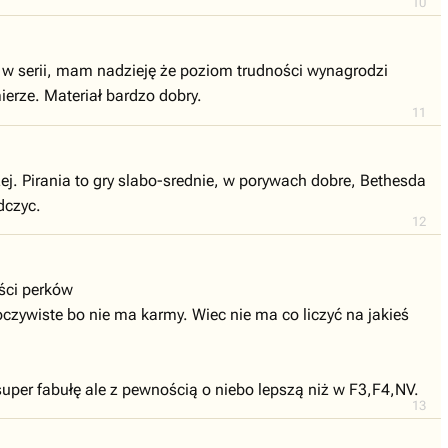
10
zo w serii, mam nadzieję że poziom trudności wynagrodzi
ierze. Materiał bardzo dobry.
11
j. Pirania to gry slabo-srednie, w porywach dobre, Bethesda
dczyc.
12
ości perków
oczywiste bo nie ma karmy. Wiec nie ma co liczyć na jakieś
y super fabułę ale z pewnością o niebo lepszą niż w F3,F4,NV.
13