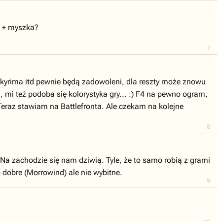
a + myszka?
7
i Skyrima itd pewnie będą zadowoleni, dla reszty może znowu
 mi też podoba się kolorystyka gry... :) F4 na pewno ogram,
eraz stawiam na Battlefronta. Ale czekam na kolejne
8
Na zachodzie się nam dziwią. Tyle, że to samo robią z grami
o dobre (Morrowind) ale nie wybitne.
9