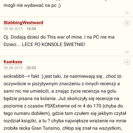
mogli nie wydawać na pc ;)
28
StabbingWestward
29.08.2015
18:04
Oj. Dodają dzieci do This war of mine. I na PC nie ma
Dzieci... LECE PO KONSOLE ŚWIETNIE!
29
Kserkses
29.08.2015
20:03
sickrabbit--> fakt :) jest taki, że naśmiewają się , choć to
oczywiście w pozytywnym znaczeniu z innych recenzji a
sami nic nie umieścili, a znając życie recenzja na golu
będzie pisana na kolanie. Już skończyły się recenzje na
poziomie z czasów PSXExtreme od nr 4 do 170 (chyba do
tego numeru dobiłem), gdzie tam czułem się jakbym czytał
rozdział książki, a tu ? chyba największe wrażenie na mnie
zrobiła recka Gran Turismo, chłop się znał na wszystkim,