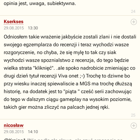
opinia jest, uwaga, subiektywna.
24
Kserkses
29.08.2015
13:30
Odniosłem takie wrażenie jakbyście zostali zlani i nie dostali
swojego egzemplarza do recenzji i teraz wychodzi wasze
rozgoryczenie, no chyba, że się mylę to tak czy siak
wychodzi wasze spoznialstwo z recenzja, do tego będzie
wielka strata "kliknięć". .ale spoko nadrobicie zmieniając co
drugi dzień tytuł recenzji Viva onet ;-) Trochę to dziwne bo
przy wiesku inaczej spiewaliscie a MGS ma trochę dłuższą
historię, na dodatek jest to "piąta " cześć serii zachowując
do tego w dalszym ciągu gameplay na wysokim poziomie,
takich gier można zliczyć na palcach jednej ręki.
25
nicosław
29.08.2015
14:10