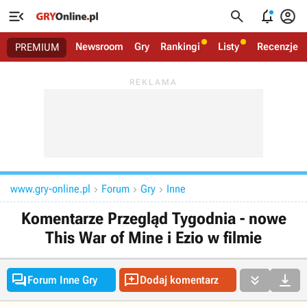




Newsroom
Gry
Rankingi
Listy
Recenzje
PREMIUM
www.gry-online.pl
Forum
Gry
Inne



Komentarze Przegląd Tygodnia - nowe
This War of Mine i Ezio w filmie




Forum Inne Gry
Dodaj komentarz