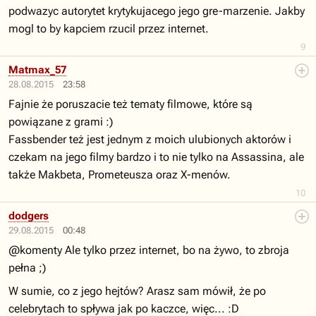
podwazyc autorytet krytykujacego jego gre-marzenie. Jakby
mogl to by kapciem rzucil przez internet.
9
Matmax_57
28.08.2015
23:58
Fajnie że poruszacie też tematy filmowe, które są
powiązane z grami :)
Fassbender też jest jednym z moich ulubionych aktorów i
czekam na jego filmy bardzo i to nie tylko na Assassina, ale
także Makbeta, Prometeusza oraz X-menów.
10
dodgers
29.08.2015
00:48
@komenty Ale tylko przez internet, bo na żywo, to zbroja
pełna ;)
W sumie, co z jego hejtów? Arasz sam mówił, że po
celebrytach to spływa jak po kaczce, więc... :D