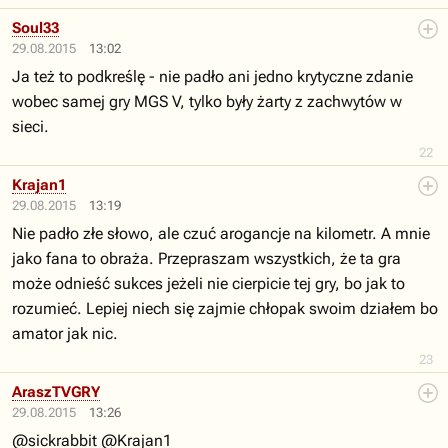
Soul33
29.08.2015
13:02
Ja też to podkreślę - nie padło ani jedno krytyczne zdanie
wobec samej gry MGS V, tylko były żarty z zachwytów w
sieci.
22
Krajan1
29.08.2015
13:19
Nie padło złe słowo, ale czuć arogancje na kilometr. A mnie
jako fana to obraża. Przepraszam wszystkich, że ta gra
może odnieść sukces jeżeli nie cierpicie tej gry, bo jak to
rozumieć. Lepiej niech się zajmie chłopak swoim działem bo
amator jak nic.
23
AraszTVGRY
29.08.2015
13:26
@sickrabbit @Krajan1