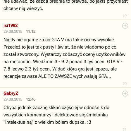
nie udawać, że każda brednia to prawda, bo jakiś przychlast
chce w nią wierzyć.
19
ixi1992
29.08.2015
11:12
Nigdy nie ogarnę za co GTA V ma takie oceny wysokie.
Przecież to jest tak pusty i świat, że nie wiadomo po co
został stworzony. Wystarczy zobaczyć oceny użytkowników
na metacritic. Wiedźmin 3 - 9.2 ponad 3 tyś ocen. GTA V -
7.8 ledwo 2.3 tyś ocen. Widać która gra jest lepsza, ale
recenzje zawsze ALE TO ZAWSZE wychwalają GTA...
20
GabryZ
29.08.2015
12:46
Chyba jednak zacznę klikać częściej w odnośnik do
wszystkich komentarzy i delektować się śmietanką
"intelektualną" z wielkim bólem dupska. :3
21