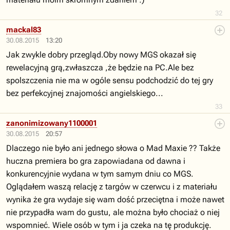
32
mackal83
30.08.2015
13:20
Jak zwykle dobry przegląd.Oby nowy MGS okazał się
rewelacyjną grą,zwłaszcza ,że będzie na PC.Ale bez
spolszczenia nie ma w ogóle sensu podchodzić do tej gry
bez perfekcyjnej znajomości angielskiego...
33
zanonimizowany1100001
30.08.2015
20:57
Dlaczego nie było ani jednego słowa o Mad Maxie ?? Także
huczna premiera bo gra zapowiadana od dawna i
konkurencyjnie wydana w tym samym dniu co MGS.
Oglądałem waszą relację z targów w czerwcu i z materiału
wynika że gra wydaje się wam dość przeciętna i może nawet
nie przypadła wam do gustu, ale można było chociaż o niej
wspomnieć. Wiele osób w tym i ja czeka na tę produkcję.