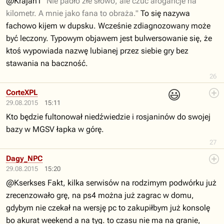
@Krajan1
"Nie padło złe słowo, ale czuć arogancje na
kilometr. A mnie jako fana to obraża."
To się nazywa
fachowo kijem w dupsku. Wcześnie zdiagnozowany może
być leczony. Typowym objawem jest bulwersowanie się, że
ktoś wypowiada nazwę lubianej przez siebie gry bez
stawania na baczność.
26
😃
CorteXPL
29.08.2015
15:11
Kto będzie fultonował niedźwiedzie i rosjaninów do swojej
bazy w MGSV łapka w górę.
27
Dagy_NPC
29.08.2015
15:20
@Kserkses Fakt, kilka serwisów na rodzimym podwórku już
zrecenzowało grę, na ps4 można już zagrac w domu,
gdybym nie czekał na wersję pc to zakupiłbym już konsolę
bo akurat weekend a na tyg. to czasu nie ma na granie,