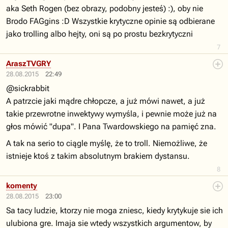
aka Seth Rogen (bez obrazy, podobny jesteś) :), oby nie
Brodo FAGgins :D Wszystkie krytyczne opinie są odbierane
jako trolling albo hejty, oni są po prostu bezkrytyczni
7
AraszTVGRY
28.08.2015
22:49
@sickrabbit
A patrzcie jaki mądre chłopcze, a już mówi nawet, a już
takie przewrotne inwektywy wymyśla, i pewnie może już na
głos mówić "dupa". I Pana Twardowskiego na pamięć zna.
A tak na serio to ciągle myślę, że to troll. Niemożliwe, że
istnieje ktoś z takim absolutnym brakiem dystansu.
8
komenty
28.08.2015
23:00
Sa tacy ludzie, ktorzy nie moga zniesc, kiedy krytykuje sie ich
ulubiona gre. Imaja sie wtedy wszystkich argumentow, by