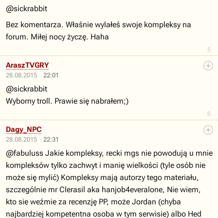
@sickrabbit
Bez komentarza. Właśnie wylałeś swoje kompleksy na
forum. Miłej nocy życzę. Haha
5
AraszTVGRY
28.08.2015
22:01
@sickrabbit
Wyborny troll. Prawie się nabrałem;)
6
Dagy_NPC
28.08.2015
22:31
@fabuluss Jakie kompleksy, recki mgs nie powodują u mnie
kompleksów tylko zachwyt i manię wielkości (tyle osób nie
może się mylić) Kompleksy mają autorzy tego materiału,
szczególnie mr Clerasil aka hanjob4everalone, Nie wiem,
kto sie weźmie za recenzję PP, może Jordan (chyba
najbardziej kompetentna osoba w tym serwisie) albo Hed