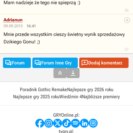
Mam nadzieje że tego nie spieprzą :)
36
Adrianun
09.09.2015
16:41
Mnie przede wszystkim cieszy świetny wynik sprzedażowy
Dzikiego Gonu! ;)
37



Forum
Forum Inne Gry
Dodaj komentarz


Poradnik Gothic Remake
Najlepsze gry 2026 roku
Najlepsze gry 2025 roku
Wiedźmin 4
Najbliższe premiery
GRYOnline.pl:
tvgry.pl: