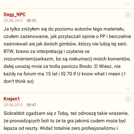
11
Dagy_NPC
29.08.2015
08:52
Ja tylko zniżyłem się do poziomu autorów tego materiału,
czułem zażenowanie, jak przytaczali opinie o PP i bezczelnie
naśmiewali sie jak dwóch gimbów, którzy nie lubią tej serii.
BTW, brawo za interpretację i czytanie ze
zrozumieniem(sarkazm, bo są niekumaci) moich komentów,
dalej uważaj mnie za trolla paniczu Brodo :D Wiesz, nie
każdy na forum ma 15 lat i IQ 70 If U know what I mean ( I
don't think so)
12
Krajan1
29.08.2015
09:47
Sickrabbit zgadzam się z Tobą, też odnoszę takie wrażenie,
że prowadzących boli to że ta gra jakimś cudem może być
lepsza od reszty. Widać totalnie zero profesjonalizmu i