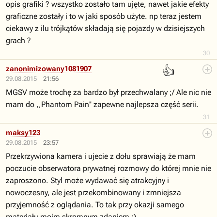
opis grafiki ? wszystko zostało tam ujęte, nawet jakie efekty
graficzne zostały i to w jaki sposób użyte. np teraz jestem
ciekawy z ilu trójkątów składają się pojazdy w dzisiejszych
grach ?
30
👍
zanonimizowany1081907
29.08.2015
21:56
MGSV może trochę za bardzo był przechwalany ;/ Ale nic nie
mam do ,,Phantom Pain'' zapewne najlepsza część serii.
31
maksy123
29.08.2015
23:57
Przekrzywiona kamera i ujecie z dołu sprawiają że mam
poczucie obserwatora prywatnej rozmowy do której mnie nie
zaproszono. Styl może wydawać się atrakcyjny i
nowoczesny, ale jest przekombinowany i zmniejsza
przyjemność z oglądania. To tak przy okazji samego
materiału moim skromnym zdaniem :)