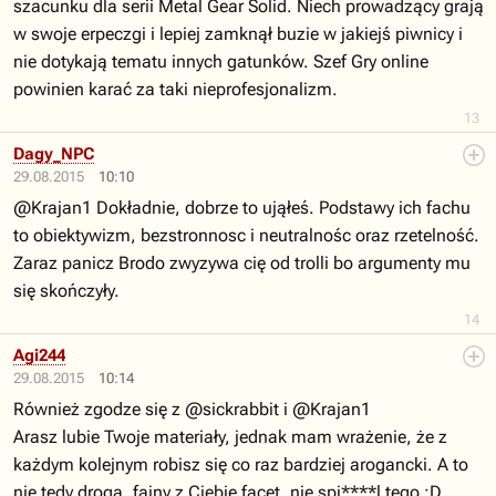
szacunku dla serii Metal Gear Solid. Niech prowadzący grają
w swoje erpeczgi i lepiej zamknął buzie w jakiejś piwnicy i
nie dotykają tematu innych gatunków. Szef Gry online
powinien karać za taki nieprofesjonalizm.
13
Dagy_NPC
29.08.2015
10:10
@Krajan1 Dokładnie, dobrze to ująłeś. Podstawy ich fachu
to obiektywizm, bezstronnosc i neutralnośc oraz rzetelność.
Zaraz panicz Brodo zwyzywa cię od trolli bo argumenty mu
się skończyły.
14
Agi244
29.08.2015
10:14
Również zgodze się z @sickrabbit i @Krajan1
Arasz lubie Twoje materiały, jednak mam wrażenie, że z
każdym kolejnym robisz się co raz bardziej arogancki. A to
nie tędy droga, fajny z Ciebie facet, nie spi****l tego :D