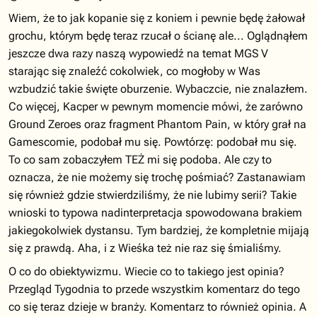
Wiem, że to jak kopanie się z koniem i pewnie będę żałował
grochu, którym będę teraz rzucał o ścianę ale... Oglądnąłem
jeszcze dwa razy naszą wypowiedź na temat MGS V
starając się znaleźć cokolwiek, co mogłoby w Was
wzbudzić takie święte oburzenie. Wybaczcie, nie znalazłem.
Co więcej, Kacper w pewnym momencie mówi, że zarówno
Ground Zeroes oraz fragment Phantom Pain, w który grał na
Gamescomie, podobał mu się. Powtórzę: podobał mu się.
To co sam zobaczyłem TEŻ mi się podoba. Ale czy to
oznacza, że nie możemy się trochę pośmiać? Zastanawiam
się również gdzie stwierdziliśmy, że nie lubimy serii? Takie
wnioski to typowa nadinterpretacja spowodowana brakiem
jakiegokolwiek dystansu. Tym bardziej, że kompletnie mijają
się z prawdą. Aha, i z Wieśka też nie raz się śmialiśmy.
O co do obiektywizmu. Wiecie co to takiego jest opinia?
Przegląd Tygodnia to przede wszystkim komentarz do tego
co się teraz dzieje w branży. Komentarz to również opinia. A