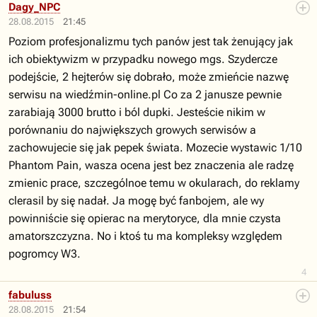
Dagy_NPC
28.08.2015
21:45
Poziom profesjonalizmu tych panów jest tak żenujący jak
ich obiektywizm w przypadku nowego mgs. Szydercze
podejście, 2 hejterów się dobrało, może zmieńcie nazwę
serwisu na wiedźmin-online.pl Co za 2 janusze pewnie
zarabiają 3000 brutto i ból dupki. Jesteście nikim w
porównaniu do największych growych serwisów a
zachowujecie się jak pepek świata. Mozecie wystawic 1/10
Phantom Pain, wasza ocena jest bez znaczenia ale radzę
zmienic prace, szczególnoe temu w okularach, do reklamy
clerasil by się nadał. Ja mogę być fanbojem, ale wy
powinniście się opierac na merytoryce, dla mnie czysta
amatorszczyzna. No i ktoś tu ma kompleksy względem
pogromcy W3.
4
fabuluss
28.08.2015
21:54