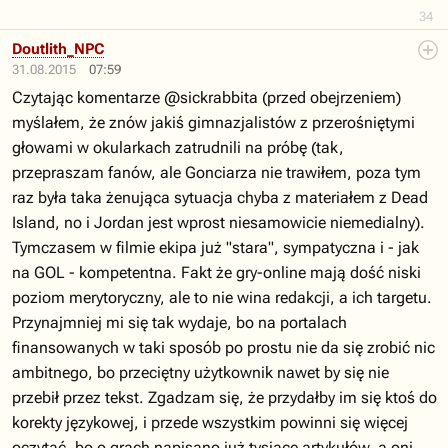
34
Doutlith_NPC
31.08.2015
07:59
Czytając komentarze @sickrabbita (przed obejrzeniem)
myślałem, że znów jakiś gimnazjalistów z przerośniętymi
głowami w okularkach zatrudnili na próbę (tak,
przepraszam fanów, ale Gonciarza nie trawiłem, poza tym
raz była taka żenująca sytuacja chyba z materiałem z Dead
Island, no i Jordan jest wprost niesamowicie niemedialny).
Tymczasem w filmie ekipa już "stara", sympatyczna i - jak
na GOL - kompetentna. Fakt że gry-online mają dość niski
poziom merytoryczny, ale to nie wina redakcji, a ich targetu.
Przynajmniej mi się tak wydaje, bo na portalach
finansowanych w taki sposób po prostu nie da się zrobić nic
ambitnego, bo przeciętny użytkownik nawet by się nie
przebił przez tekst. Zgadzam się, że przydałby im się ktoś do
korekty językowej, i przede wszystkim powinni się więcej
oczytać, bo o grach napisano już tysiące artykułów, a oni