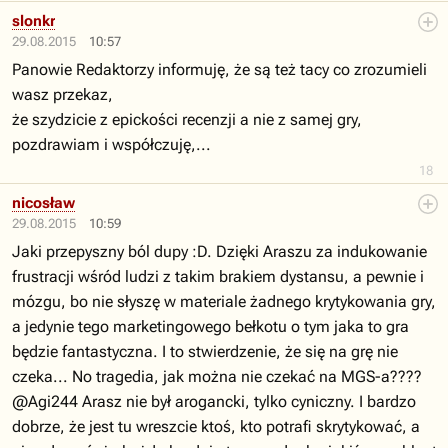
slonkr
29.08.2015
10:57
Panowie Redaktorzy informuję, że są też tacy co zrozumieli
wasz przekaz,
że szydzicie z epickości recenzji a nie z samej gry,
pozdrawiam i współczuję,...
18
nicosław
29.08.2015
10:59
Jaki przepyszny ból dupy :D. Dzięki Araszu za indukowanie
frustracji wśród ludzi z takim brakiem dystansu, a pewnie i
mózgu, bo nie słyszę w materiale żadnego krytykowania gry,
a jedynie tego marketingowego bełkotu o tym jaka to gra
będzie fantastyczna. I to stwierdzenie, że się na grę nie
czeka... No tragedia, jak można nie czekać na MGS-a????
@Agi244 Arasz nie był arogancki, tylko cyniczny. I bardzo
dobrze, że jest tu wreszcie ktoś, kto potrafi skrytykować, a