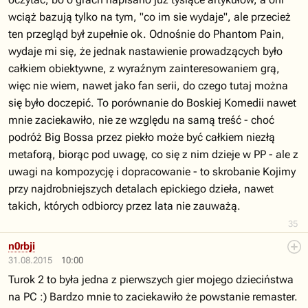
wciąż bazują tylko na tym, "co im sie wydaje", ale przecież
ten przegląd był zupełnie ok. Odnośnie do Phantom Pain,
wydaje mi się, że jednak nastawienie prowadzących było
całkiem obiektywne, z wyraźnym zainteresowaniem grą,
więc nie wiem, nawet jako fan serii, do czego tutaj można
się było doczepić. To porównanie do Boskiej Komedii nawet
mnie zaciekawiło, nie ze względu na samą treść - choć
podróż Big Bossa przez piekło może być całkiem niezłą
metaforą, biorąc pod uwagę, co się z nim dzieje w PP - ale z
uwagi na kompozycję i dopracowanie - to skrobanie Kojimy
przy najdrobniejszych detalach epickiego dzieła, nawet
takich, których odbiorcy przez lata nie zauważą.
35
n0rbji
31.08.2015
10:00
Turok 2 to była jedna z pierwszych gier mojego dzieciństwa
na PC :) Bardzo mnie to zaciekawiło że powstanie remaster.