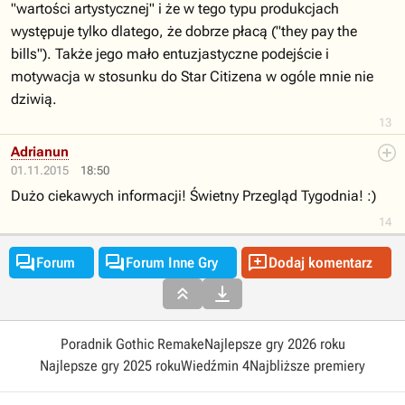
"wartości artystycznej" i że w tego typu produkcjach
występuje tylko dlatego, że dobrze płacą ("they pay the
bills"). Także jego mało entuzjastyczne podejście i
motywacja w stosunku do Star Citizena w ogóle mnie nie
dziwią.
13
Adrianun
01.11.2015
18:50
Dużo ciekawych informacji! Świetny Przegląd Tygodnia! :)
14



Forum
Forum Inne Gry
Dodaj komentarz


Poradnik Gothic Remake
Najlepsze gry 2026 roku
Najlepsze gry 2025 roku
Wiedźmin 4
Najbliższe premiery