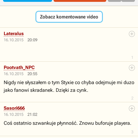
Zobacz komentowane video
Lateralus
16.10.2015
20:09
1
Pootvath_NPC
16.10.2015
20:55
Nigdy nie słyszałem o tym Styxie co chyba odejmuje mi duzo
jako fanowi skradanek. Dzięki za cynk.
2
Sasori666
16.10.2015
21:02
Coś ostatnio szwankuje płynność. Znowu buforuje playera.
3