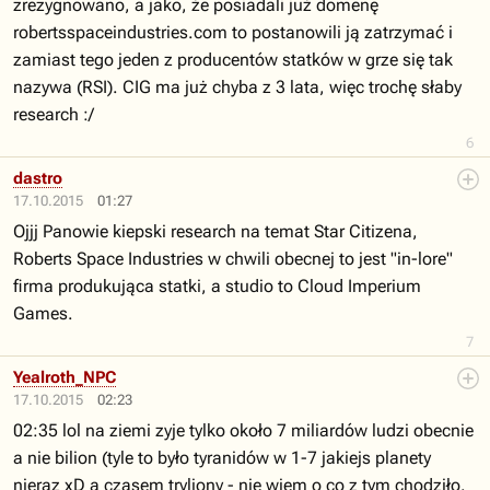
zrezygnowano, a jako, że posiadali już domenę
robertsspaceindustries.com to postanowili ją zatrzymać i
zamiast tego jeden z producentów statków w grze się tak
nazywa (RSI). CIG ma już chyba z 3 lata, więc trochę słaby
research :/
6
dastro
17.10.2015
01:27
Ojjj Panowie kiepski research na temat Star Citizena,
Roberts Space Industries w chwili obecnej to jest "in-lore"
firma produkująca statki, a studio to Cloud Imperium
Games.
7
Yealroth_NPC
17.10.2015
02:23
02:35 lol na ziemi zyje tylko około 7 miliardów ludzi obecnie
a nie bilion (tyle to było tyranidów w 1-7 jakiejs planety
nieraz xD a czasem tryliony - nie wiem o co z tym chodziło.