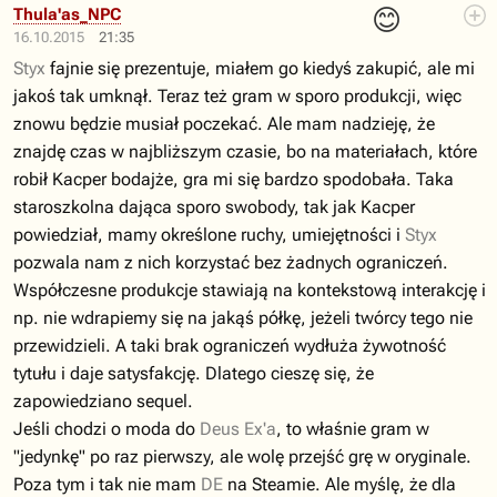
😊
Thula'as_NPC
16.10.2015
21:35
Styx
fajnie się prezentuje, miałem go kiedyś zakupić, ale mi
jakoś tak umknął. Teraz też gram w sporo produkcji, więc
znowu będzie musiał poczekać. Ale mam nadzieję, że
znajdę czas w najbliższym czasie, bo na materiałach, które
robił Kacper bodajże, gra mi się bardzo spodobała. Taka
staroszkolna dająca sporo swobody, tak jak Kacper
powiedział, mamy określone ruchy, umiejętności i
Styx
pozwala nam z nich korzystać bez żadnych ograniczeń.
Współczesne produkcje stawiają na kontekstową interakcję i
np. nie wdrapiemy się na jakąś półkę, jeżeli twórcy tego nie
przewidzieli. A taki brak ograniczeń wydłuża żywotność
tytułu i daje satysfakcję. Dlatego cieszę się, że
zapowiedziano sequel.
Jeśli chodzi o moda do
Deus Ex'a
, to właśnie gram w
"jedynkę" po raz pierwszy, ale wolę przejść grę w oryginale.
Poza tym i tak nie mam
DE
na Steamie. Ale myślę, że dla