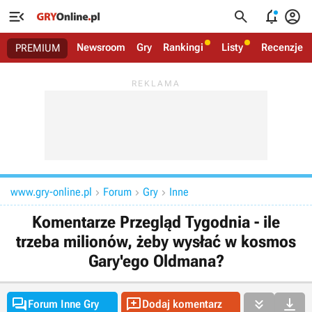




Newsroom
Gry
Rankingi
Listy
Recenzje
PREMIUM
www.gry-online.pl
Forum
Gry
Inne



Komentarze Przegląd Tygodnia - ile
trzeba milionów, żeby wysłać w kosmos
Gary'ego Oldmana?




Forum Inne Gry
Dodaj komentarz