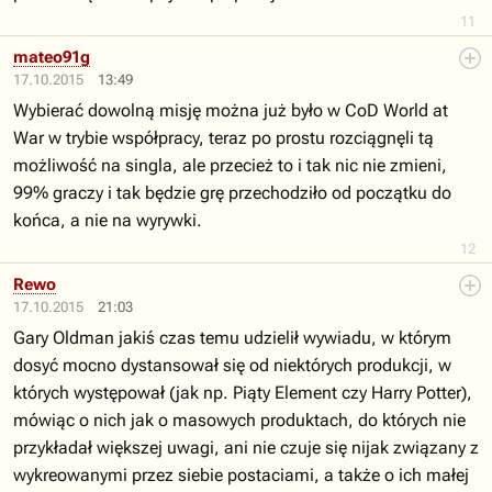
11
mateo91g
17.10.2015
13:49
Wybierać dowolną misję można już było w CoD World at
War w trybie współpracy, teraz po prostu rozciągnęli tą
możliwość na singla, ale przecież to i tak nic nie zmieni,
99% graczy i tak będzie grę przechodziło od początku do
końca, a nie na wyrywki.
12
Rewo
17.10.2015
21:03
Gary Oldman jakiś czas temu udzielił wywiadu, w którym
dosyć mocno dystansował się od niektórych produkcji, w
których występował (jak np. Piąty Element czy Harry Potter),
mówiąc o nich jak o masowych produktach, do których nie
przykładał większej uwagi, ani nie czuje się nijak związany z
wykreowanymi przez siebie postaciami, a także o ich małej