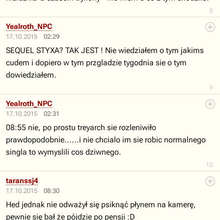
8
Yealroth_NPC
17.10.2015
02:29
SEQUEL STYXA? TAK JEST ! Nie wiedziałem o tym jakims
cudem i dopiero w tym przgladzie tygodnia sie o tym
dowiedziałem.
9
Yealroth_NPC
17.10.2015
02:31
08:55 nie, po prostu treyarch sie rozleniwiło
prawdopodobnie......i nie chcialo im sie robic normalnego
singla to wymyslili cos dziwnego.
10
taranssj4
17.10.2015
08:30
Hed jednak nie odważył się psiknąć płynem na kamerę,
pewnie się bał że pójdzie po pensji :D