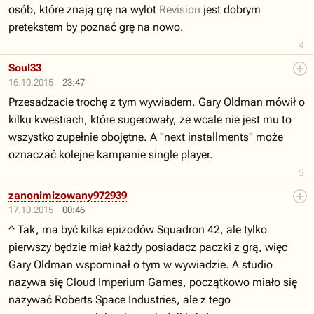
osób, które znają grę na wylot
Revision
jest dobrym
pretekstem by poznać grę na nowo.
4
Soul33
16.10.2015
23:47
Przesadzacie trochę z tym wywiadem. Gary Oldman mówił o
kilku kwestiach, które sugerowały, że wcale nie jest mu to
wszystko zupełnie obojętne. A "next installments" może
oznaczać kolejne kampanie single player.
5
zanonimizowany972939
17.10.2015
00:46
^ Tak, ma być kilka epizodów Squadron 42, ale tylko
pierwszy będzie miał każdy posiadacz paczki z grą, więc
Gary Oldman wspominał o tym w wywiadzie. A studio
nazywa się Cloud Imperium Games, początkowo miało się
nazywać Roberts Space Industries, ale z tego