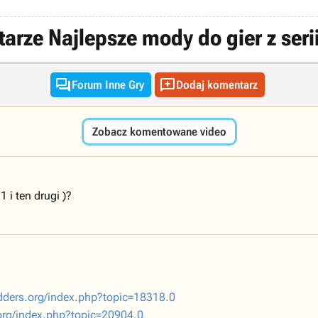
arze Najlepsze mody do gier z serii


Forum Inne Gry
Dodaj komentarz
Zobacz komentowane video
 i ten drugi )?
dders.org/index.php?topic=18318.0
org/index.php?topic=20904.0