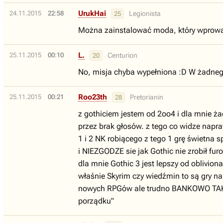
UrukHai
24.11.2015
22:58
Legionista
25
Można zainstalować moda, który wprowad
L.
25.11.2015
00:10
Centurion
20
No, misja chyba wypełniona :D W żadnego 
Roo23th
25.11.2015
00:21
Pretorianin
28
z gothiciem jestem od 2oo4 i dla mnie ża
przez brak głosów. z tego co widze napra
1 i 2 NK robiącego z tego 1 grę świetna 
i NIEZGODZE sie jak Gothic nie zrobił furor
dla mnie Gothic 3 jest lepszy od oblivion
właśnie Skyrim czy wiedźmin to są gry n
nowych RPGów ale trudno BANKOWO TAKICH
porządku"