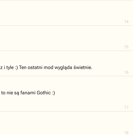
14
15
 i tyle :) Ten ostatni mod wygląda świetnie.
16
 to nie są fanami Gothic :)
17
18