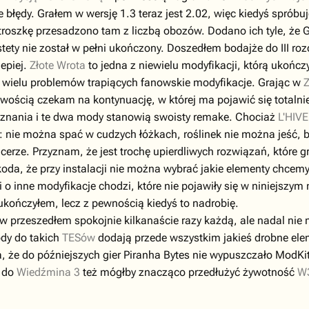
ne błędy. Grałem w wersję 1.3 teraz jest 2.02, więc kiedyś spró
troszkę przesadzono tam z liczbą obozów. Dodano ich tyle, że G
stety nie został w pełni ukończony. Doszedłem bodajże do III ro
lepiej.
Złote Wrota
to jedna z niewielu modyfikacji, którą ukończ
 wielu problemów trapiących fanowskie modyfikacje. Grając w
Z
pliwością czekam na kontynuację, w której ma pojawić się totalni
znania i te dwa mody stanowią swoisty remake. Chociaż
L'HIV
nie można spać w cudzych łóżkach, roślinek nie można jeść, bo 
rze. Przyznam, że jest trochę upierdliwych rozwiązań, które g
koda, że przy instalacji nie można wybrać jakie elementy chcem
i o inne modyfikacje chodzi, które nie pojawiły się w niniejszym
e ukończyłem, lecz z pewnością kiedyś to nadrobię.
 przeszedłem spokojnie kilkanaście razy każdą, ale nadal ni
dy do takich
TESów
dodają przede wszystkim jakieś drobne ele
da, że do późniejszych gier Piranha Bytes nie wypuszczało ModKi
t do
Wiedźmina 3
też mógłby znacząco przedłużyć żywotność
W