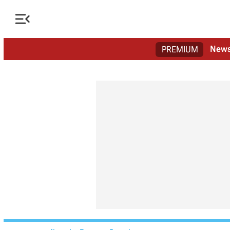

New
PREMIUM