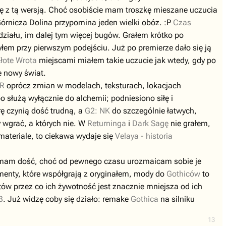
buję z tą wersją. Choć osobiście mam troszkę mieszane uczucia
órnicza Dolina przypomina jeden wielki obóz. :P
Czas
zdziału, im dalej tym więcej bugów. Grałem krótko po
yłem przy pierwszym podejściu. Już po premierze dało się ją
łote Wrota
miejscami miałem takie uczucie jak wtedy, gdy po
e nowy świat.
ER
oprócz zmian w modelach, teksturach, lokacjach
służą wyłącznie do alchemii; podniesiono siłę i
rę czynią dość trudną, a
G2: NK
do szczególnie łatwych,
y wgrać, a których nie. W
Returninga
i
Dark Sagę
nie grałem,
 materiale, to ciekawa wydaje się
Velaya - historia
e mam dość, choć od pewnego czasu urozmaicam sobie je
menty, które współgrają z oryginałem, mody do
Gothiców
to
tów przez co ich żywotność jest znacznie mniejsza od ich
3
. Już widzę coby się działo: remake
Gothica
na silniku
13