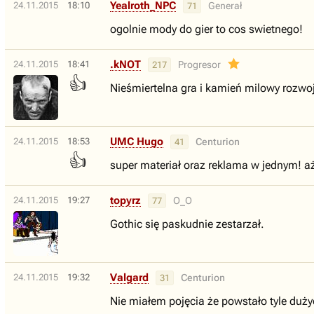
Yealroth_NPC
24.11.2015
18:10
Generał
71
ogolnie mody do gier to cos swietnego!
.kNOT
24.11.2015
18:41
Progresor
217
👍
Nieśmiertelna gra i kamień milowy rozwo
UMC Hugo
24.11.2015
18:53
Centurion
41
👍
super materiał oraz reklama w jednym! aż
topyrz
24.11.2015
19:27
O_O
77
Gothic się paskudnie zestarzał.
Valgard
24.11.2015
19:32
Centurion
31
Nie miałem pojęcia że powstało tyle duży