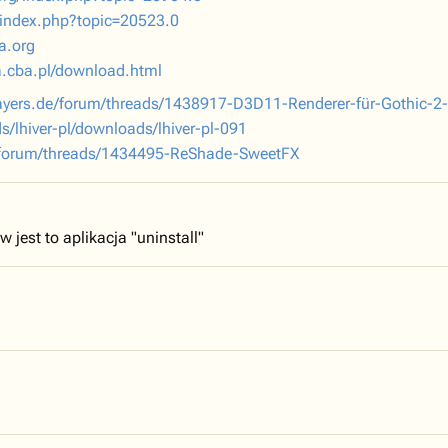
/index.php?topic=20523.0
a.org
a.cba.pl/download.html
players.de/forum/threads/1438917-D3D11-Renderer-für-Gothic
lhiver-pl/downloads/lhiver-pl-091
de/forum/threads/1434495-ReShade-SweetFX
jest to aplikacja "uninstall"