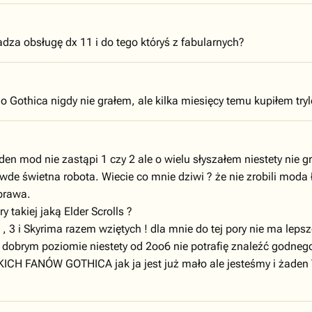
za obsługę dx 11 i do tego któryś z fabularnych?
Gothica nigdy nie grałem, ale kilka miesięcy temu kupiłem tryl
den mod nie zastąpi 1 czy 2 ale o wielu słyszałem niestety nie g
wde świetna robota. Wiecie co mnie dziwi ? że nie zrobili moda
sprawa.
y takiej jaką Elder Scrolls ?
a , 3 i Skyrima razem wziętych ! dla mnie do tej pory nie ma le
a dobrym poziomie niestety od 2oo6 nie potrafię znaleźć godne
 FANÓW GOTHICA jak ja jest już mało ale jesteśmy i żaden TES