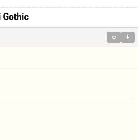
 Gothic


1