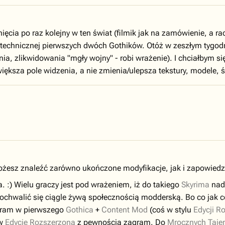
ięcia po raz kolejny w ten świat (filmik jak na zamówienie, a r
technicznej pierwszych dwóch Gothików. Otóż w zeszłym tygo
ia, zlikwidowania "mgły wojny" - robi wrażenie). I chciałbym si
większa pole widzenia, a nie zmienia/ulepsza tekstury, modele, ś
żesz znaleźć zarówno ukończone modyfikacje, jak i zapowiedz
 :) Wielu graczy jest pod wrażeniem, iż do takiego
Skyrima
nad
pochwalić się ciągle żywą społecznością modderską. Bo co jak c
 gram w pierwszego
Gothica
+
Content Mod
(coś w stylu
Edycji R
 w
Edycję Rozszerzoną
z pewnością zagram. Do
Mrocznych Taje