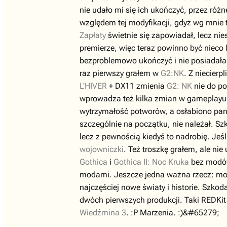
nie udało mi się ich ukończyć, przez róż
względem tej modyfikacji, gdyż wg mnie 
Zapłaty
świetnie się zapowiadał, lecz nie
premierze, więc teraz powinno być nieco 
bezproblemowo ukończyć i nie posiadała
raz pierwszy grałem w
G2:NK
. Z niecier
L'HIVER
+ DX11 zmienia
G2: NK
nie do po
wprowadza też kilka zmian w gameplayu: 
wytrzymałość potworów, a osłabiono pance
szczególnie na początku, nie należał. Sz
lecz z pewnością kiedyś to nadrobię. Jeśl
wojowniczki
. Też troszkę grałem, ale ni
Gothica
i
Gothica II: Noc Kruka
bez modów
modami. Jeszcze jedna ważna rzecz: mo
najczęściej nowe światy i historie. Szko
dwóch pierwszych produkcji. Taki REDKi
Wiedźmina 3
. :P Marzenia. :)&#65279;