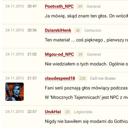
Pootvath_NPC
24.11.2015
20:47
Generał
59
Ja mówię, skąd znam ten głos. On wrócił
DziarskiHenk
24.11.2015
20:56
Centurion
36
Ten materiał ... coś pięknego , pierwszy
Mgou-od_NPC
24.11.2015
21:02
Generał
39
Nie wiedziałem o tych modach. Ogólnie ok,
claudespeed18
24.11.2015
21:57
Call me Snake
228
Fani serii poznają głos mówiący podczas r
W 'Mrocznych Tajemnicach' jest NPC z moi
UrukHai
24.11.2015
22:57
Legionista
25
Nigdy nie bawiłem się modami do Gothica