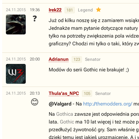
Irek22
24.11.2015
19:36
Legend
181
❓
Już od kilku noszę się z zamiarem wsiąkn
Jednakże mam pytanie dotyczące natury 
tylko na potrzeby zwiększenia pola widzen
graficzny? Chodzi mi tylko o taki, który z
Adrianun
24.11.2015
20:00
Senator
123
Modów do serii Gothic nie brakuje! ;)
Thula'as_NPC
24.11.2015
20:13
Senator
105
😊
@Valgard
- Na
http://themodders.org/
mo
Na
Gothica
zawsze jest odpowiednia pora.
lata.
Gothic
ma 10 lat więcej i też może 
przedłużyć żywotność gry. Sam właśnie
dzięki temu jest jakieś urozmaicenie. A i