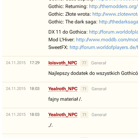
Gothic: Returning:
http://themodders.org
Gothic: Złote wrota:
http://www.zlotewrot
Gothic: The dark saga:
http://thedarksag
DX 11 do Gothica:
http://forum.worldof
Mod L'Hiver:
http://www.moddb.com/mods/
SweetFX:
http://forum.worldofplayers.
Ioisvoth_NPC
24.11.2015
17:29
Generał
77
Najlepszy dodatek do wszystkich Gothiców 
Yealroth_NPC
24.11.2015
18:03
Generał
71
fajny materiał /.
Yealroth_NPC
24.11.2015
18:03
Generał
71
,/.