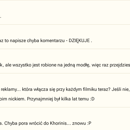
.
 raz to napisze chyba komentarzu - DZIĘKUJE .
 ale wszystko jest robione na jedną modłę, więc raz przejdziesz
eklamy... która włącza się przy każdym filmiku teraz? Jeśli nie,
m nickiem. Przynajmniej był kilka lat temu :D
. Chyba pora wrócić do Khorinis... znowu :P