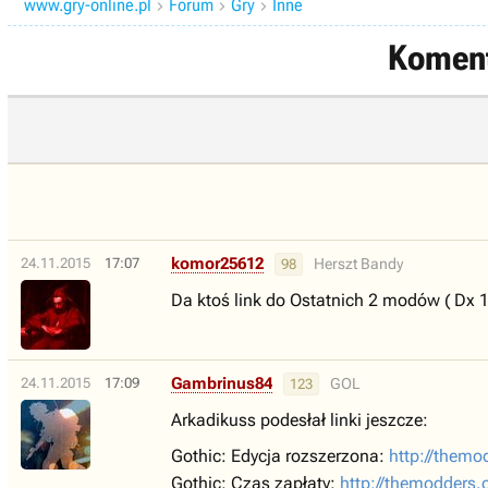
www.gry-online.pl
Forum
Gry
Inne



Koment
komor25612
24.11.2015
17:07
Herszt Bandy
98
Da ktoś link do Ostatnich 2 modów ( Dx 11
Gambrinus84
24.11.2015
17:09
GOL
123
Arkadikuss podesłał linki jeszcze:
Gothic: Edycja rozszerzona:
http://themo
Gothic: Czas zapłaty:
http://themodders.