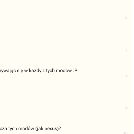
6
7
grywając się w każdy z tych modów :P
8
9
orcza tych modów (jak nexus)?
10