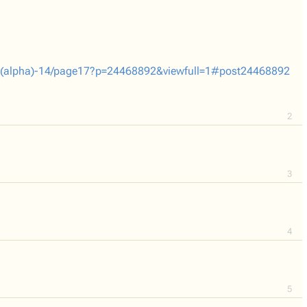
-2-(alpha)-14/page17?p=24468892&viewfull=1#post24468892
2
3
4
5