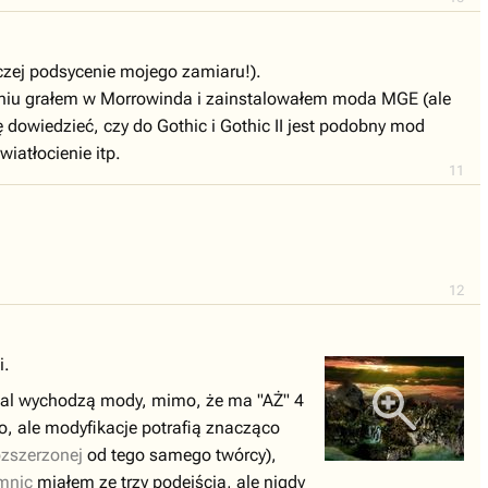
aczej podsycenie mojego zamiaru!).
dniu grałem w Morrowinda i zainstalowałem moda MGE (ale
ę dowiedzieć, czy do Gothic i Gothic II jest podobny mod
wiatłocienie itp.
11
12
i.
al wychodzą mody, mimo, że ma "AŻ" 4
o, ale modyfikacje potrafią znacząco
ozszerzonej
od tego samego twórcy),
mnic
miałem ze trzy podejścia, ale nigdy