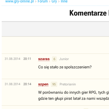
www.gry-online.pl
Forum
Gry
Inne



Komentarze L
szaras
31.08.2014
20:11
Junior
6
Co się stało ze spolszczeniem?
szpen
31.08.2014
20:14
Pretorianin
95
W porównaniu do innych gier RPG, tych g
gdzie ten głupi pirat latał za nami wszę