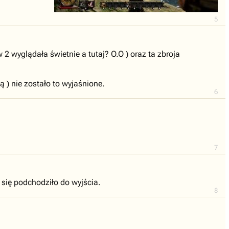
5
2 wyglądała świetnie a tutaj? O.O ) oraz ta zbroja
 ) nie zostało to wyjaśnione.
6
7
y się podchodziło do wyjścia.
8