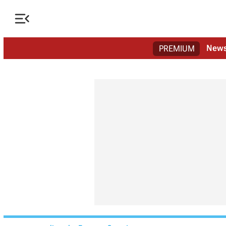

New
PREMIUM