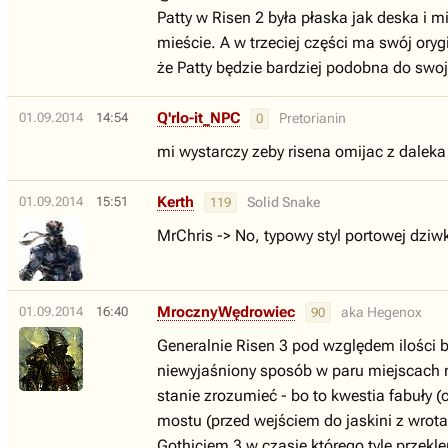
Patty w Risen 2 była płaska jak deska i m
mieście. A w trzeciej części ma swój oryg
że Patty będzie bardziej podobna do swoje
Q'rlo-it_NPC
01.09.2014
14:54
Pretorianin
0
mi wystarczy zeby risena omijac z daleka
Kerth
01.09.2014
15:51
Solid Snake
119
MrChris -> No, typowy styl portowej dziwk
MrocznyWędrowiec
01.09.2014
16:40
aka Hegenox
90
Generalnie Risen 3 pod względem ilości b
niewyjaśniony sposób w paru miejscach ni
stanie zrozumieć - bo to kwestia fabuły (
mostu (przed wejściem do jaskini z wrota
Gothiciem 3 w czasie którego tyle przekleń