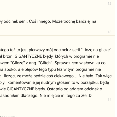
12
y odcinek serii. Coś innego. Może trochę bardziej na
13
ego też to jest pierwszy mój odcinek z serii "Liczę na glicze"
ytuł brzmi GIGANTYCZNE błędy, których w programie nie
łowem "Glicze" z ang. "Glitch". Sprawdziłem w słowniku co
a spoko, ale błędów tego typu też w tym programie nie
, licząc, że może będzie coś ciekawego... Nie było. Tak więc
rdoły i komentowanie jej nudnym głosem to w porządku, będę
ziwie GIGANTYCZNE błędy. Ostatnio oglądałem odcinek o
zasadniłem dlaczego. Nie miejcie mi tego za złe :D
14