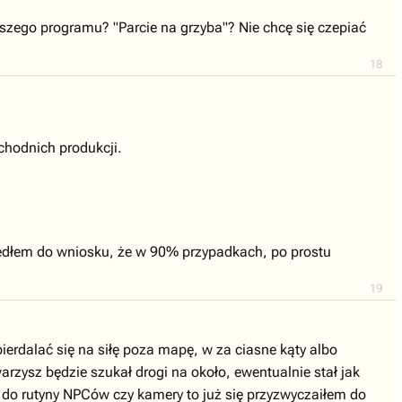
szego programu? "Parcie na grzyba"? Nie chcę się czepiać
18
zachodnich produkcji.
zedłem do wniosku, że w 90% przypadkach, po prostu
19
pierdalać się na siłę poza mapę, w za ciasne kąty albo
arzysz będzie szukał drogi na około, ewentualnie stał jak
o do rutyny NPCów czy kamery to już się przyzwyczaiłem do