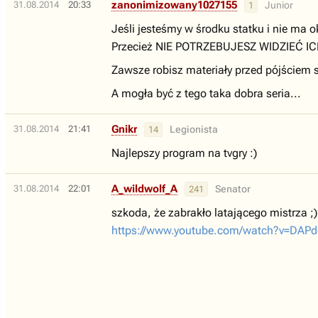
zanonimizowany1027155
31.08.2014
20:33
Junior
1
Jeśli jesteśmy w środku statku i nie ma
Przecież NIE POTRZEBUJESZ WIDZIEĆ 
Zawsze robisz materiały przed pójściem s
A mogła być z tego taka dobra seria...
Gnikr
31.08.2014
21:41
Legionista
14
Najlepszy program na tvgry :)
A_wildwolf_A
31.08.2014
22:01
Senator
241
szkoda, że zabrakło latającego mistrza ;)
https://www.youtube.com/watch?v=DAP