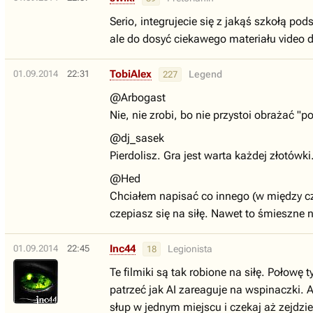
Serio, integrujecie się z jakąś szkołą 
ale do dosyć ciekawego materiału video d
TobiAlex
01.09.2014
22:31
Legend
227
@Arbogast
Nie, nie zrobi, bo nie przystoi obrażać "p
@dj_sasek
Pierdolisz. Gra jest warta każdej złotówki
@Hed
Chciałem napisać co innego (w między c
czepiasz się na siłę. Nawet to śmieszne n
Inc44
01.09.2014
22:45
Legionista
18
Te filmiki są tak robione na siłę. Połowę
patrzeć jak AI zareaguje na wspinaczki. 
słup w jednym miejscu i czekaj aż zejdzi