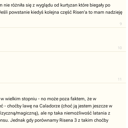
m nie różniła się z wyglądu od kurtyzan które biegały po
. Jeśli powstanie kiedyś kolejna część Risen'a to mam nadzieję
9
10
11
ę w wielkim stopniu - no może poza faktem, że w
eć - choćby lawę na Caladorze (choć ją jestem jeszcze w
 fizyczną/magiczną), ale np taka niemożliwość latania z
z sensu. Jednak gdy porównamy Risena 3 z takim choćby