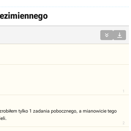
 Bezimiennego


1
 zrobiłem tylko 1 zadania pobocznego, a mianowicie tego
eli.
2