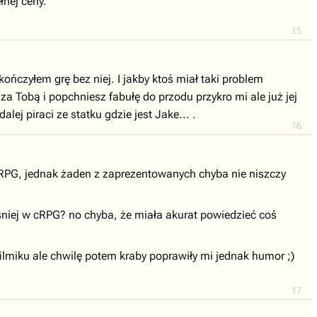
łnej ceny.
15
ończyłem grę bez niej. I jakby ktoś miał taki problem
a Tobą i popchniesz fabułę do przodu przykro mi ale już jej
ej piraci ze statku gdzie jest Jake... .
16
cRPG, jednak żaden z zaprezentowanych chyba nie niszczy
śniej w cRPG? no chyba, że miała akurat powiedzieć coś
filmiku ale chwilę potem kraby poprawiły mi jednak humor ;)
17