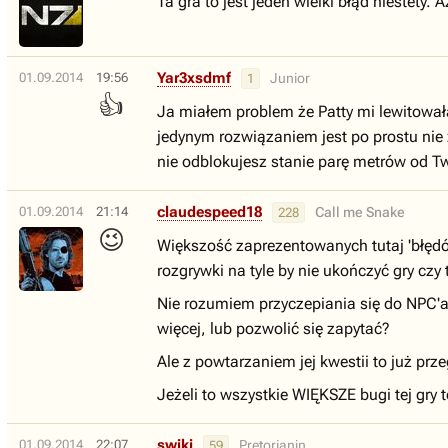
Ta gra to jest jeden wielki błąd niestety
Yar3xsdmf
01.09.2014
19:56
Junior
1
👍
Ja miałem problem że Patty mi lewitowała 
jedynym rozwiązaniem jest po prostu nie 
nie odblokujesz stanie parę metrów od Two
claudespeed18
01.09.2014
21:14
Call me Snake
228
😉
Większość zaprezentowanych tutaj 'błędó
rozgrywki na tyle by nie ukończyć gry czy
Nie rozumiem przyczepiania się do NPC'a(
więcej, lub pozwolić się zapytać?
Ale z powtarzaniem jej kwestii to już pr
Jeżeli to wszystkie WIĘKSZE bugi tej gry 
swiki
01.09.2014
22:07
Pretorianin
59