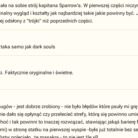
iała na sobie strój kapitana Sparrow'a. W pierwszej części niczy
inalny wygląd i kształty jak najbardziej takie jakie powinny być
j odsłony z "trójki" niż poprzednich części.
 taka samo jak dark souls
i. Faktycznie oryginalne i świetne.
ugów - jest dobrze zrobiony - nie było błędów które psuły mi gr
e dało się opłynąć czy przelecieć strefy, którą się powinno umi
choć i tak powinni to inaczej rozwiązać, stawiając jakąś barierę
mi) w stronę statku na pierwszej wyspie -była już totalnie be
stw poleciało, że masakra - to nie jest źle xP