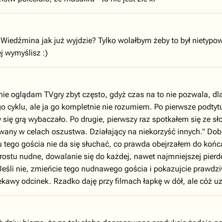
 Wiedźmina jak już wyjdzie? Tylko wolałbym żeby to był nietypow
j wymyślisz :)
 nie oglądam TVgry zbyt często, gdyż czas na to nie pozwala, dlat
tego cyklu, ale ja go kompletnie nie rozumiem. Po pierwsze podt
zy się grą wybaczało. Po drugie, pierwszy raz spotkałem się ze s
wany w celach oszustwa. Działający na niekorzyść innych." Dobr
u tego gościa nie da się słuchać, co prawda obejrzałem do końca
prostu nudne, dowalanie się do każdej, nawet najmniejszej pie
Jeśli nie, zmieńcie tego nudnawego gościa i pokazujcie prawd
iekawy odcinek. Rzadko daję przy filmach łapkę w dół, ale cóż u