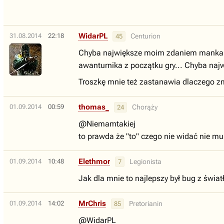
WidarPL
31.08.2014
22:18
Centurion
45
Chyba największe moim zdaniem mankamenty
awanturnika z początku gry... Chyba najw
Troszkę mnie też zastanawia dlaczego zmi
thomas_
01.09.2014
00:59
Chorąży
24
@Niemamtakiej
to prawda że "to" czego nie widać nie mu
Elethmor
01.09.2014
10:48
Legionista
7
Jak dla mnie to najlepszy był bug z świat
MrChris
01.09.2014
14:02
Pretorianin
85
@WidarPL