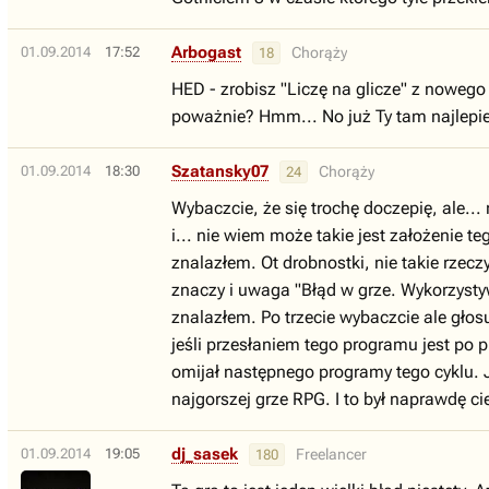
Arbogast
01.09.2014
17:52
Chorąży
18
HED - zrobisz "Liczę na glicze" z nowego
poważnie? Hmm... No już Ty tam najlepie
Szatansky07
01.09.2014
18:30
Chorąży
24
Wybaczcie, że się trochę doczepię, ale...
i... nie wiem może takie jest założenie 
znalazłem. Ot drobnostki, nie takie rzec
znaczy i uwaga "Błąd w grze. Wykorzysty
znalazłem. Po trzecie wybaczcie ale głos
jeśli przesłaniem tego programu jest po 
omijał następnego programy tego cyklu. 
najgorszej grze RPG. I to był naprawdę c
dj_sasek
01.09.2014
19:05
Freelancer
180