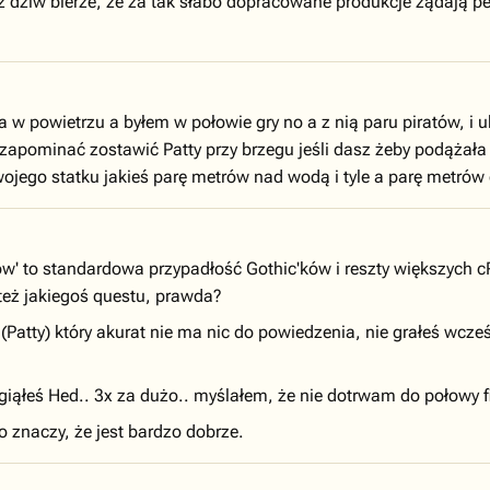
. Aż dziw bierze, że za tak słabo dopracowane produkcje żądają pe
w powietrzu a byłem w połowie gry no a z nią paru piratów, i uk
zapominać zostawić Patty przy brzegu jeśli dasz żeby podążała z
jego statku jakieś parę metrów nad wodą i tyle a parę metrów dal
w' to standardowa przypadłość Gothic'ków i reszty większych 
 też jakiegoś questu, prawda?
Patty) który akurat nie ma nic do powiedzenia, nie grałeś wcze
zegiąłeś Hed.. 3x za dużo.. myślałem, że nie dotrwam do połowy 
to znaczy, że jest bardzo dobrze.