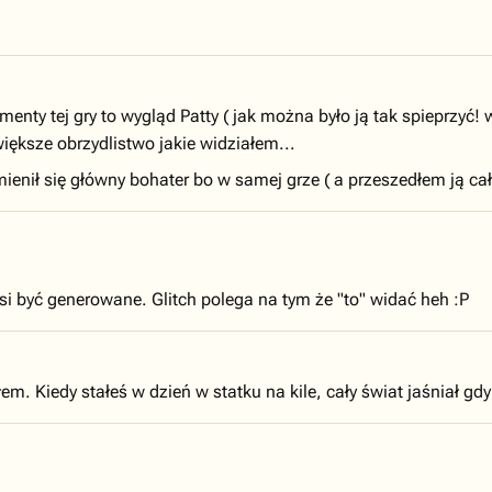
 tej gry to wygląd Patty ( jak można było ją tak spieprzyć! w 
iększe obrzydlistwo jakie widziałem...
enił się główny bohater bo w samej grze ( a przeszedłem ją całą
si być generowane. Glitch polega na tym że "to" widać heh :P
łem. Kiedy stałeś w dzień w statku na kile, cały świat jaśniał gd