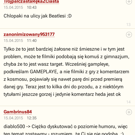
TrójpalczastaRękaZCiasta
15.04.2015
10:43
Chlopaki na ulicy jak Beatlesi :D
13
zanonimizowany953177
15.04.2015
11:40
Tylko że to jest bardziej żałosne niż śmieszne i w tym jest
problem, może te filmiki podobają się komuś z gimnazjum,
chyba że to jest wasz target. Wcześniej gampleye,
podkreślam GAMEPLAYE, a nie filmiki z gry z komentarzem
z kosmosu, pojawiały się nawet parę dni przed premierą
danej gry. Teraz jest to kilka dni do przodu, a z niektórym
tytułami jeszcze gorzej i jedynie komentarz heda jest ok
14
Gambrinus84
15.04.2015
12:35
diablo500 -> Ciężko dyskutować o poziomie humoru, więc
ten temat zostawmy - rozumiem, że Ci się nie podoba. ;)