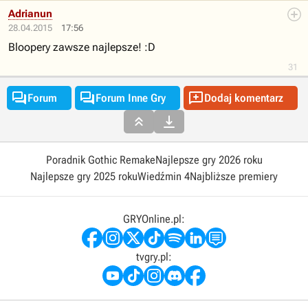
Adrianun
28.04.2015
17:56
Bloopery zawsze najlepsze! :D
31



Forum
Forum Inne Gry
Dodaj komentarz


Poradnik Gothic Remake
Najlepsze gry 2026 roku
Najlepsze gry 2025 roku
Wiedźmin 4
Najbliższe premiery
GRYOnline.pl:
tvgry.pl: