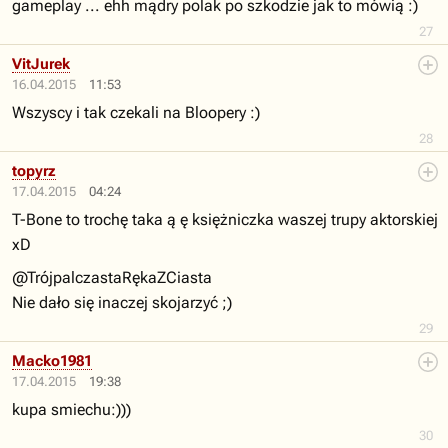
gameplay ... ehh mądry polak po szkodzie jak to mówią :)
27
VitJurek
16.04.2015
11:53
Wszyscy i tak czekali na Bloopery :)
28
topyrz
17.04.2015
04:24
T-Bone to trochę taka ą ę księżniczka waszej trupy aktorskiej
xD
@TrójpalczastaRękaZCiasta
Nie dało się inaczej skojarzyć ;)
29
Macko1981
17.04.2015
19:38
kupa smiechu:)))
30