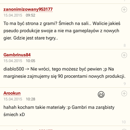
zanonimizowany953177
15.04.2015
09:52
To ma być strona z grami? Śmiech na sali.. Walicie jakieś
pseudo produkcje swoje a nie ma gameplayów z nowych
gier. Gdzie jest stare tvgry..
8
Gambrinus84
15.04.2015
10:05
diablo500 -> Nie wróci, tego możesz być pewien ;p Na
marginesie zajmujemy się 90 procentami nowych produkcji.
9
😃
Arookun
15.04.2015
10:28
hahah kocham takie materiały :p Gambri ma zarąbisty
śmiech xD
10