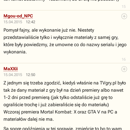
15
Mgou-od_NPC
15.04.2015
12:42
Pomysł fajny, ale wykonanie już nie. Niestety
przedstawialiście tylko i wyłącznie materiały z samej gry,
które były powiedzmy, że umowne co do nazwy serialu i jego
wykonania.
16
MaXXii
15.04.2015
12:50
Z jednym się trzeba zgodzić, kiedyś właśnie na TVgry.pl było
tak że dany materiał z gry był na dzień premiery albo nawet
1-2 dni przed premierą (jak tylko odstaliście już grę to
ograliście trochę i już zabieraliście się do materiału)
Wczoraj premiera Mortal Kombat: X oraz GTA V na PC a
materiałów dalej nie ma.
Są spore opóźnienia w tej sprawie, zmieńcie to bo to wam