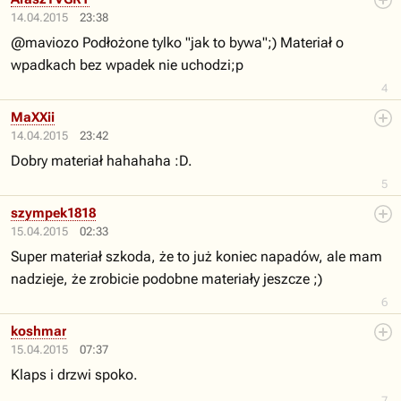
14.04.2015
23:38
@maviozo Podłożone tylko "jak to bywa";) Materiał o
wpadkach bez wpadek nie uchodzi;p
4
MaXXii
14.04.2015
23:42
Dobry materiał hahahaha :D.
5
szympek1818
15.04.2015
02:33
Super materiał szkoda, że to już koniec napadów, ale mam
nadzieje, że zrobicie podobne materiały jeszcze ;)
6
koshmar
15.04.2015
07:37
Klaps i drzwi spoko.
7