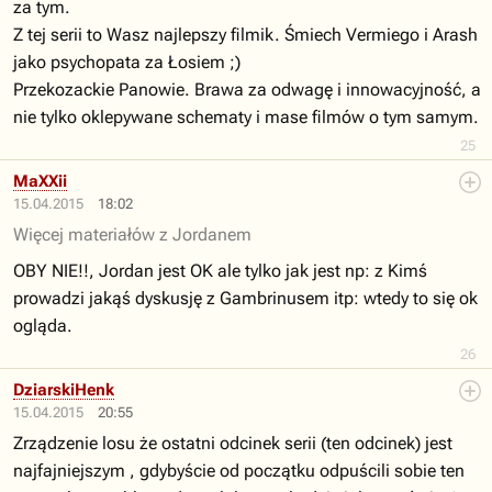
za tym.
Z tej serii to Wasz najlepszy filmik. Śmiech Vermiego i Arash
jako psychopata za Łosiem ;)
Przekozackie Panowie. Brawa za odwagę i innowacyjność, a
nie tylko oklepywane schematy i mase filmów o tym samym.
25
MaXXii
15.04.2015
18:02
Więcej materiałów z Jordanem
OBY NIE!!, Jordan jest OK ale tylko jak jest np: z Kimś
prowadzi jakąś dyskusję z Gambrinusem itp: wtedy to się ok
ogląda.
26
DziarskiHenk
15.04.2015
20:55
Zrządzenie losu że ostatni odcinek serii (ten odcinek) jest
najfajniejszym , gdybyście od początku odpuścili sobie ten