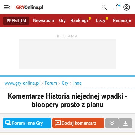




Newsroom
Gry
Rankingi
Listy
Recenzje
PREMIUM
www.gry-online.pl
Forum
Gry
Inne



Komentarze Historia niejednej wpadki -
bloopery prosto z planu




Forum Inne Gry
Dodaj komentarz