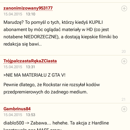
zanonimizowany953177
15.04.2015
13:10
Marudzę? To pomyśl o tych, którzy kiedyś KUPILI
abonament by móc oglądać materiały w HD (co jest
notabene NIEDORZECZNE), a dostają kiepskie filmiki bo
redakcja się bawi..
20
TrójpalczastaRękaZCiasta
15.04.2015
13:31
>NIE MA MATERIAŁU Z GTA V!
Pewnie dlatego, że Rockstar nie rozsyłał kodów
przedpremierowych do żadnego medium.
21
Gambrinus84
15.04.2015
13:53
diablo500 -> Zabawa... hehehe. Ta akcja z Hardline