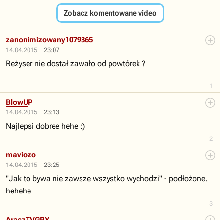
Zobacz komentowane video
zanonimizowany1079365
14.04.2015
23:07
Reżyser nie dostał zawało od powtórek ?
1
BlowUP
14.04.2015
23:13
Najlepsi dobree hehe :)
2
maviozo
14.04.2015
23:25
"Jak to bywa nie zawsze wszystko wychodzi" - podłożone.
hehehe
3
AraszTVGRY