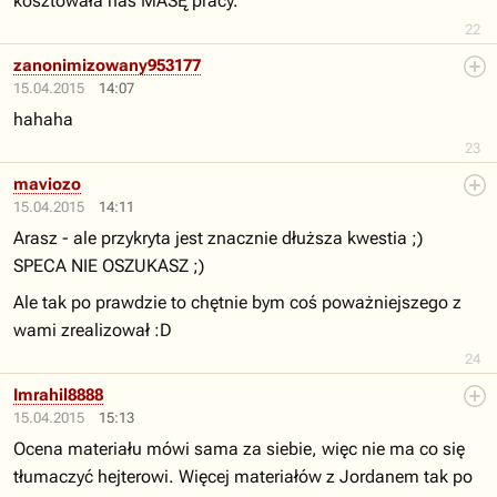
kosztowała nas MASĘ pracy.
22
zanonimizowany953177
15.04.2015
14:07
hahaha
23
maviozo
15.04.2015
14:11
Arasz - ale przykryta jest znacznie dłuższa kwestia ;)
SPECA NIE OSZUKASZ ;)
Ale tak po prawdzie to chętnie bym coś poważniejszego z
wami zrealizował :D
24
Imrahil8888
15.04.2015
15:13
Ocena materiału mówi sama za siebie, więc nie ma co się
tłumaczyć hejterowi. Więcej materiałów z Jordanem tak po