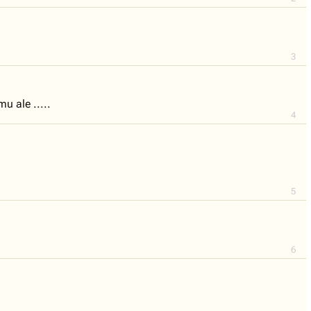
3
 ale .....
4
5
6