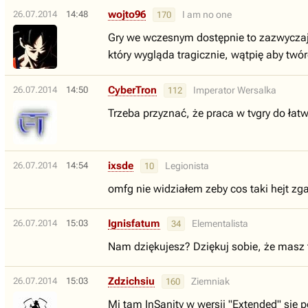
wojto96
26.07.2014
14:48
I am no one
170
Gry we wczesnym dostępnie to zazwyczaj 
który wygląda tragicznie, wątpię aby twó
CyberTron
26.07.2014
14:50
Imperator Wersalka
112
Trzeba przyznać, że praca w tvgry do łatw
ixsde
26.07.2014
14:54
Legionista
10
omfg nie widziałem zeby cos taki hejt zg
Ignisfatum
26.07.2014
15:03
Elementalista
34
Nam dziękujesz? Dziękuj sobie, że masz t
Zdzichsiu
26.07.2014
15:03
Ziemniak
160
Mi tam InSanity w wersji "Extended" się p