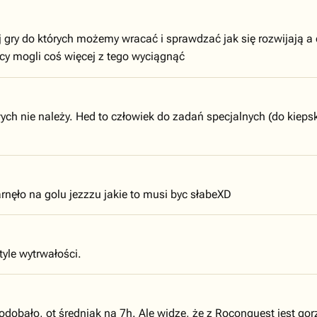
gry do których możemy wracać i sprawdzać jak się rozwijają a d
rcy mogli coś więcej z tego wyciągnąć
ych nie należy. Hed to człowiek do zadań specjalnych (do kiepsk
arnęło na golu jezzzu jakie to musi byc słabeXD
yle wytrwałości.
odobało, ot średniak na 7h. Ale widzę, że z Roconquest jest gorz