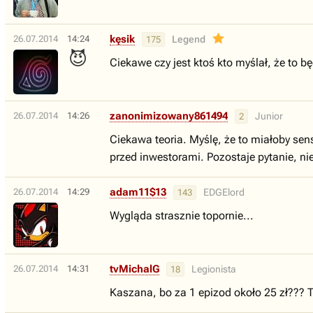
kęsik
26.07.2014
14:24
Legend
175
😈
Ciekawe czy jest ktoś kto myślał, że to 
zanonimizowany861494
26.07.2014
14:26
Junior
2
Ciekawa teoria. Myślę, że to miałoby sen
przed inwestorami. Pozostaje pytanie, nie 
adam11$13
26.07.2014
14:29
EDGElord
143
Wygląda strasznie topornie...
tvMichalG
26.07.2014
14:31
Legionista
18
Kaszana, bo za 1 epizod około 25 zł??? To