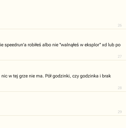
26
e speedrun'a robiłeś albo nie ''walnąłeś w eksplor'' xd lub po
27
nic w tej grze nie ma. Pół godzinki, czy godzinka i brak
28
29