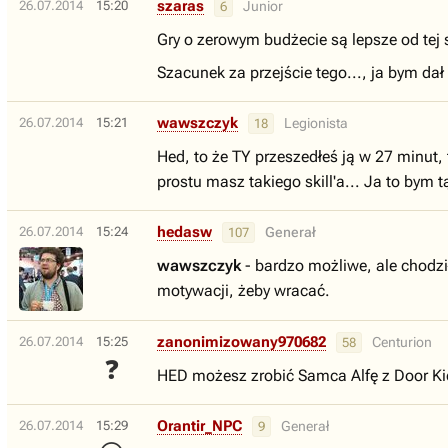
szaras
26.07.2014
15:20
Junior
6
Gry o zerowym budżecie są lepsze od tej s
Szacunek za przejście tego..., ja bym dał
wawszczyk
26.07.2014
15:21
Legionista
18
Hed, to że TY przeszedłeś ją w 27 minut, t
prostu masz takiego skill'a... Ja to bym 
hedasw
26.07.2014
15:24
Generał
107
wawszczyk
- bardzo możliwe, ale chodził
motywacji, żeby wracać.
zanonimizowany970682
26.07.2014
15:25
Centurion
58
❓
HED możesz zrobić Samca Alfę z Door Ki
Orantir_NPC
26.07.2014
15:29
Generał
9