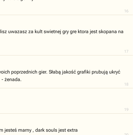
16
isz uwazasz za kult swietnej gry gre ktora jest skopana na
17
oich poprzednich gier. Słabą jakość grafiki prubują ukryć
u - żenada.
18
19
m jesteś marny , dark souls jest extra
20