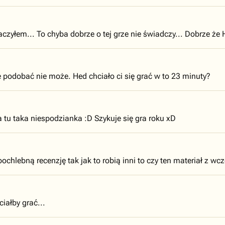
aczyłem... To chyba dobrze o tej grze nie świadczy... Dobrze że H
le podobać nie może. Hed chciało ci się grać w to 23 minuty?
a tu taka niespodzianka :D Szykuje się gra roku xD
hlebną recenzję tak jak to robią inni to czy ten materiał z wcz
iałby grać...