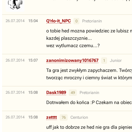
Q'rlo-it_NPC
26.07.2014
15:04
Pretorianin
0
o tobie hed mozna powiedziec ze lubisz m
kazdej plaszczyznie...
wez wytlumacz czemu...?
zanonimizowany1016767
26.07.2014
15:07
Junior
1
Ta gra jest zwykłym zapychaczem. Twórcy 
tworząc mroczny i ciemny świat w którym n
Dask1989
26.07.2014
15:08
Pretorianin
49
Dotrwałem do końca :P Czekam na obiec
zetttt
26.07.2014
15:08
Centurion
76
uff jak to dobrze ze hed nie gra dla pięn