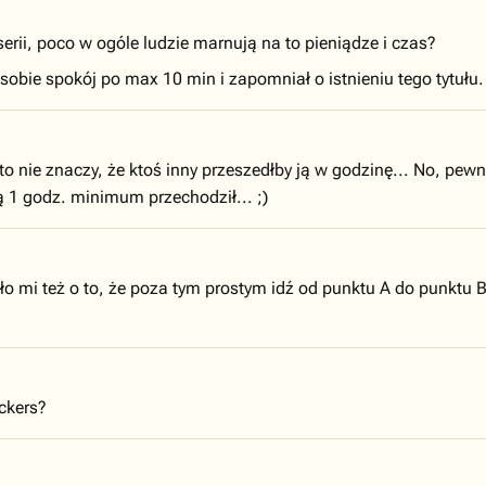
erii, poco w ogóle ludzie marnują na to pieniądze i czas?
 sobie spokój po max 10 min i zapomniał o istnieniu tego tytułu.
o nie znaczy, że ktoś inny przeszedłby ją w godzinę... No, pewni
tą 1 godz. minimum przechodził... ;)
o mi też o to, że poza tym prostym idź od punktu A do punktu B 
ckers?