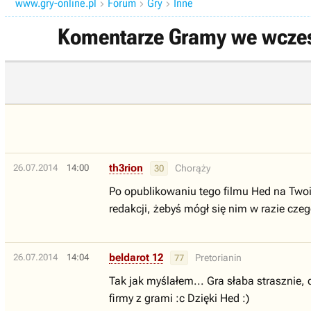
www.gry-online.pl
Forum
Gry
Inne



Komentarze Gramy we wczesną
th3rion
26.07.2014
14:00
Chorąży
30
Po opublikowaniu tego filmu Hed na Twoim
redakcji, żebyś mógł się nim w razie czeg
beldarot 12
26.07.2014
14:04
Pretorianin
77
Tak jak myślałem... Gra słaba strasznie,
firmy z grami :c Dzięki Hed :)