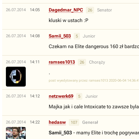
Dagedmar_NPC
26.07.2014
14:05
Senator
26
kluski w ustach :P
Samii_503
26.07.2014
14:08
Junior
5
Czekam na Elite dangerous 160 zł bardzo
ramses1013
26.07.2014
14:11
Chorąży
26
.
post wyedytowany przez ramses1013 2020-06-04 14:36:4
netzwerk69
26.07.2014
14:12
Junior
5
Majka jak i cale Intoxicate to zawsze by
hedasw
26.07.2014
14:22
Generał
107
Samii_503
- mamy Elite i trochę pogrywa