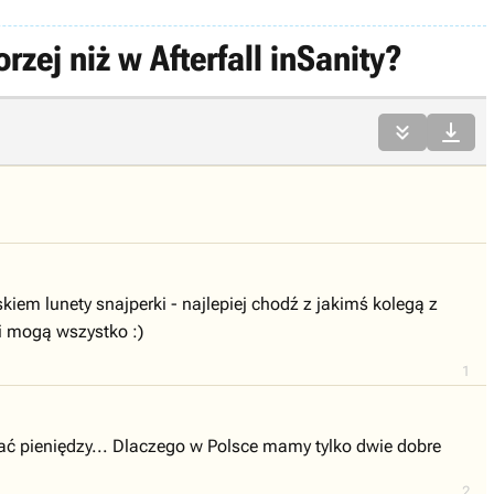
ej niż w Afterfall inSanity?


em lunety snajperki - najlepiej chodź z jakimś kolegą z
ni mogą wszystko :)
1
wać pieniędzy... Dlaczego w Polsce mamy tylko dwie dobre
2