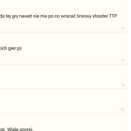
o tej gry nawet nie ma po co wracać liniowy shooter TTP
12
ich gier:p)
13
14
15
ej. Wiele gorzej.