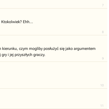
7
? Ktokolwiek? Ehh...
8
rym kierunku, czym mogliby posłużyć się jako argumentem
gry i jej przyszłych graczy.
9
10
11