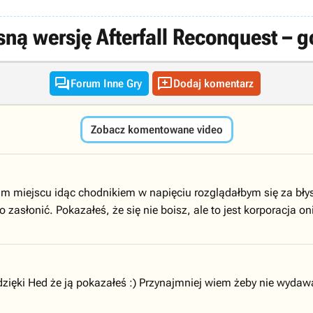
 wersję Afterfall Reconquest – gorz


Forum Inne Gry
Dodaj komentarz
Zobacz komentowane video
 miejscu idąc chodnikiem w napięciu rozglądałbym się za błyski
o zasłonić. Pokazałeś, że się nie boisz, ale to jest korporacja o
 dzięki Hed że ją pokazałeś :) Przynajmniej wiem żeby nie wyda