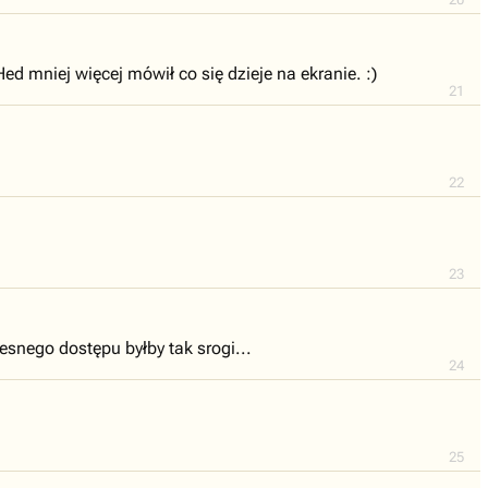
ed mniej więcej mówił co się dzieje na ekranie. :)
21
22
23
esnego dostępu byłby tak srogi...
24
25