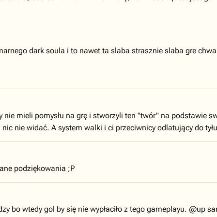
arnego dark soula i to nawet ta slaba strasznie slaba gre chwal
nie mieli pomysłu na grę i stworzyli ten "twór" na podstawie sw
ic nie widać. A system walki i ci przeciwnicy odlatujący do tył
ane podziękowania ;P
iedzy bo wtedy gol by się nie wypłaciło z tego gameplayu. @up sa