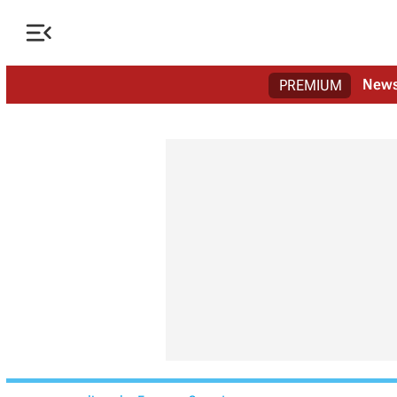

New
PREMIUM