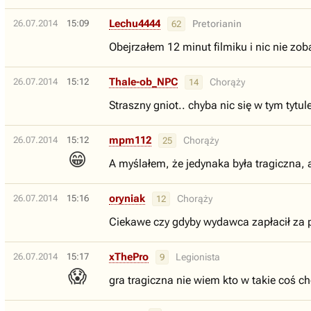
Lechu4444
26.07.2014
15:09
Pretorianin
62
Obejrzałem 12 minut filmiku i nic nie zob
Thale-ob_NPC
26.07.2014
15:12
Chorąży
14
Straszny gniot.. chyba nic się w tym tytu
mpm112
26.07.2014
15:12
Chorąży
25
😁
A myślałem, że jedynaka była tragiczna, 
oryniak
26.07.2014
15:16
Chorąży
12
Ciekawe czy gdyby wydawca zapłacił za poc
xThePro
26.07.2014
15:17
Legionista
9
😱
gra tragiczna nie wiem kto w takie coś chc