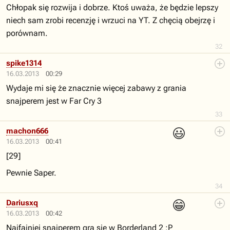
Chłopak się rozwija i dobrze. Ktoś uważa, że będzie lepszy
niech sam zrobi recenzję i wrzuci na YT. Z chęcią obejrzę i
porównam.
32
spike1314
16.03.2013
00:29
Wydaje mi się że znacznie więcej zabawy z grania
snajperem jest w Far Cry 3
33
😃
machon666
16.03.2013
00:41
[29]
Pewnie Saper.
34
😁
Dariusxq
16.03.2013
00:42
Najfajniej snajperem gra się w Borderland 2 :P