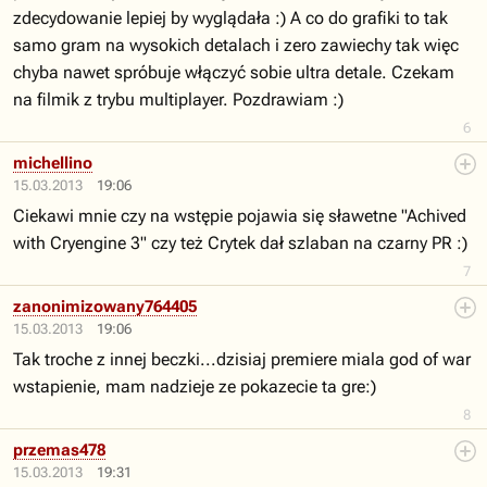
zdecydowanie lepiej by wyglądała :) A co do grafiki to tak
samo gram na wysokich detalach i zero zawiechy tak więc
chyba nawet spróbuje włączyć sobie ultra detale. Czekam
na filmik z trybu multiplayer. Pozdrawiam :)
6
michellino
15.03.2013
19:06
Ciekawi mnie czy na wstępie pojawia się sławetne "Achived
with Cryengine 3" czy też Crytek dał szlaban na czarny PR :)
7
zanonimizowany764405
15.03.2013
19:06
Tak troche z innej beczki...dzisiaj premiere miala god of war
wstapienie, mam nadzieje ze pokazecie ta gre:)
8
przemas478
15.03.2013
19:31