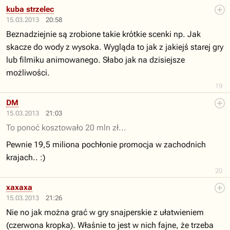
kuba strzelec
15.03.2013
20:58
Beznadziejnie są zrobione takie krótkie scenki np. Jak
skacze do wody z wysoka. Wygląda to jak z jakiejś starej gry
lub filmiku animowanego. Słabo jak na dzisiejsze
możliwości.
19
DM
15.03.2013
21:03
To ponoć kosztowało 20 mln zł...
Pewnie 19,5 miliona pochłonie promocja w zachodnich
krajach.. :)
20
xaxaxa
15.03.2013
21:26
Nie no jak można grać w gry snajperskie z ułatwieniem
(czerwona kropka). Właśnie to jest w nich fajne, że trzeba