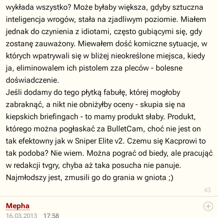
wykłada wszystko? Może byłaby większa, gdyby sztuczna
inteligencja wrogów, stała na zjadliwym poziomie. Miałem
jednak do czynienia z idiotami, często gubiącymi się, gdy
zostanę zauważony. Miewałem dość komiczne sytuacje, w
których wpatrywali się w bliżej nieokreślone miejsca, kiedy
ja, eliminowalem ich pistolem zza pleców - bolesne
doświadczenie.
Jeśli dodamy do tego płytką fabułę, której mogłoby
zabraknąć, a nikt nie obniżyłby oceny - skupia się na
kiepskich briefingach - to mamy produkt słaby. Produkt,
którego można pogłaskać za BulletCam, choć nie jest on
tak efektowny jak w Sniper Elite v2. Czemu się Kacprowi to
tak podoba? Nie wiem. Można pograć od biedy, ale pracująć
w redakcji tvgry, chyba aż taka posucha nie panuje.
Najmłodszy jest, zmusili go do grania w gniota ;)
43
Mepha
16.03.2013
17:58