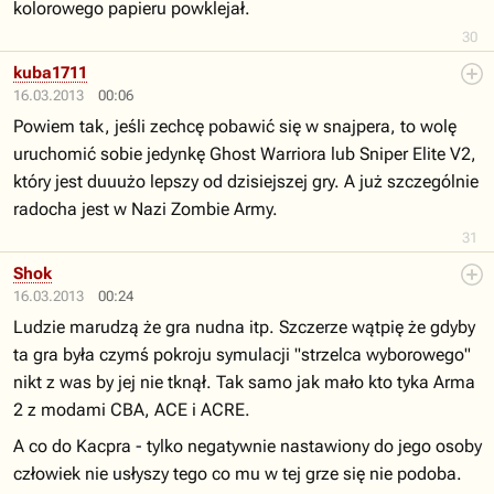
kolorowego papieru powklejał.
30
kuba1711
16.03.2013
00:06
Powiem tak, jeśli zechcę pobawić się w snajpera, to wolę
uruchomić sobie jedynkę Ghost Warriora lub Sniper Elite V2,
który jest duuużo lepszy od dzisiejszej gry. A już szczególnie
radocha jest w Nazi Zombie Army.
31
Shok
16.03.2013
00:24
Ludzie marudzą że gra nudna itp. Szczerze wątpię że gdyby
ta gra była czymś pokroju symulacji "strzelca wyborowego"
nikt z was by jej nie tknął. Tak samo jak mało kto tyka Arma
2 z modami CBA, ACE i ACRE.
A co do Kacpra - tylko negatywnie nastawiony do jego osoby
człowiek nie usłyszy tego co mu w tej grze się nie podoba.