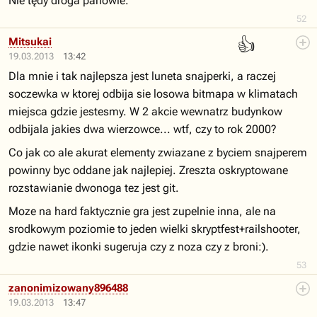
Nie tędy droga panowie.
52
👍
Mitsukai
19.03.2013
13:42
Dla mnie i tak najlepsza jest luneta snajperki, a raczej
soczewka w ktorej odbija sie losowa bitmapa w klimatach
miejsca gdzie jestesmy. W 2 akcie wewnatrz budynkow
odbijala jakies dwa wierzowce... wtf, czy to rok 2000?
Co jak co ale akurat elementy zwiazane z byciem snajperem
powinny byc oddane jak najlepiej. Zreszta oskryptowane
rozstawianie dwonoga tez jest git.
Moze na hard faktycznie gra jest zupelnie inna, ale na
srodkowym poziomie to jeden wielki skryptfest+railshooter,
gdzie nawet ikonki sugeruja czy z noza czy z broni:).
53
zanonimizowany896488
19.03.2013
13:47