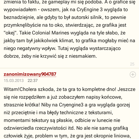
zmienia to faktu, że gameplay mi się podoba. A o grafice się
wypowiadałem - owszem, jak na CryEngine 3 wygląda to
beznadziejnie, ale gdyby to był autorski silnik, to pewnie
przymknęlibyście na to oko, stwierdzając, ze grafika jest
"okej". Takie Colonial Marines wygląda na tyle słabo, że
jakby tam był jakikolwiek klimat, to grafika mogłaby mieć na
niego negatywny wpływ. Tutaj wygląda wystarczająco
dobrze, żeby nie krzywić się z niesmakiem.
25
zanonimizowany904787
15.03.2013
22:37
Witam!Cholera szkoda, że ta gra to kompletne dno! Jeszcze
się nie rozpędziłem a już zobaczyłem napisy końcowe,
strasznie krótka! Niby na Cryengine3 a gra wygląda gorzej
niż przeciętnie i ma błędy techniczne z teksturami,
momentami tekstury są płaskie, odbicie w lunecie nie
odzwierciedla rzeczywistości itd. No ale nie samą grafiką
człowiek żyje, problem w tym, że gra jest okropnie liniowa,