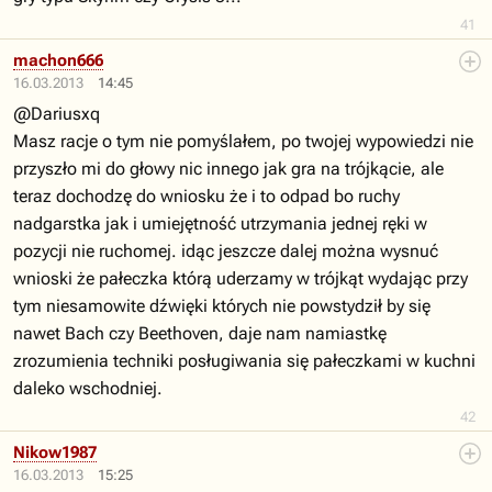
41
machon666
16.03.2013
14:45
@Dariusxq
Masz racje o tym nie pomyślałem, po twojej wypowiedzi nie
przyszło mi do głowy nic innego jak gra na trójkącie, ale
teraz dochodzę do wniosku że i to odpad bo ruchy
nadgarstka jak i umiejętność utrzymania jednej ręki w
pozycji nie ruchomej. idąc jeszcze dalej można wysnuć
wnioski że pałeczka którą uderzamy w trójkąt wydając przy
tym niesamowite dźwięki których nie powstydził by się
nawet Bach czy Beethoven, daje nam namiastkę
zrozumienia techniki posługiwania się pałeczkami w kuchni
daleko wschodniej.
42
Nikow1987
16.03.2013
15:25