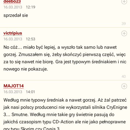
deebo23
16.03.2013
12:19
sprzedał sie
39
victripius
16.03.2013
12:53
No cóż... miało być lepiej, a wyszło tak samo lub nawet
gorzej. Zmuszałem się, żeby skończyć pierwszą część, więc
za to się nawet nie biorę. Gra jest typowym średniakiem i nic
nowego nie pokazuje.
40
MAJOT14
16.03.2013
14:01
Według mnie typowy średniak a nawet gorzej. Aż żal patrzeć
jak nasi polscy producenci nie wykorzystali silnika CryEnigne
3... Smutne. Według mnie takie gry świetnie pasują do
jakichś czasopism typu CD-Action ale nie jako pełnoprawne
gry typu Skyrim czy Crysis 3...