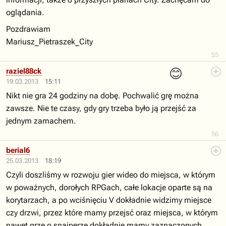
oglądania.
Pozdrawiam
Mariusz_Pietraszek_City
55
😊
raziel88ck
19.03.2013
15:11
Nikt nie gra 24 godziny na dobę. Pochwalić grę można
zawsze. Nie te czasy, gdy gry trzeba było ją przejść za
jednym zamachem.
56
berial6
25.03.2013
18:19
Czyli doszliśmy w rozwoju gier wideo do miejsca, w którym
w poważnych, dorołych RPGach, całe lokacje oparte są na
korytarzach, a po wciśnięciu V dokładnie widzimy miejsce
czy drzwi, przez które mamy przejsć oraz miejsca, w którym
nawet grze o snajperze dokładnie mamy zaznaczonych