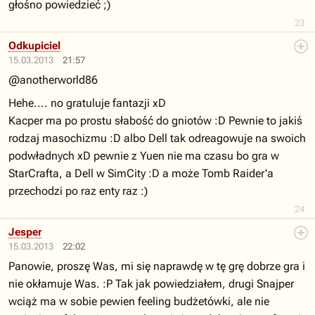
głośno powiedzieć ;)
23
Odkupiciel
15.03.2013
21:57
@anotherworld86
Hehe.... no gratuluje fantazji xD
Kacper ma po prostu słabość do gniotów :D Pewnie to jakiś
rodzaj masochizmu :D albo Dell tak odreagowuje na swoich
podwładnych xD pewnie z Yuen nie ma czasu bo gra w
StarCrafta, a Dell w SimCity :D a może Tomb Raider'a
przechodzi po raz enty raz :)
24
Jesper
15.03.2013
22:02
Panowie, proszę Was, mi się naprawdę w tę grę dobrze gra i
nie okłamuje Was. :P Tak jak powiedziałem, drugi Snajper
wciąż ma w sobie pewien feeling budżetówki, ale nie