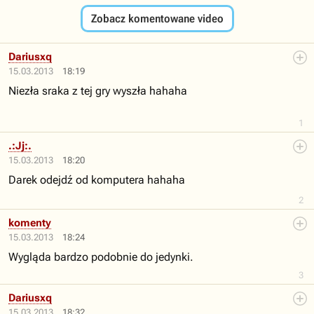
Zobacz komentowane video
Dariusxq
15.03.2013
18:19
Niezła sraka z tej gry wyszła hahaha
1
.:Jj:.
15.03.2013
18:20
Darek odejdź od komputera hahaha
2
komenty
15.03.2013
18:24
Wygląda bardzo podobnie do jedynki.
3
Dariusxq
15.03.2013
18:32