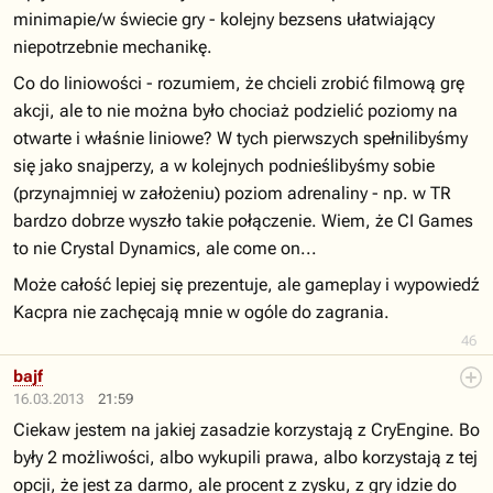
minimapie/w świecie gry - kolejny bezsens ułatwiający
niepotrzebnie mechanikę.
Co do liniowości - rozumiem, że chcieli zrobić filmową grę
akcji, ale to nie można było chociaż podzielić poziomy na
otwarte i właśnie liniowe? W tych pierwszych spełnilibyśmy
się jako snajperzy, a w kolejnych podnieślibyśmy sobie
(przynajmniej w założeniu) poziom adrenaliny - np. w TR
bardzo dobrze wyszło takie połączenie. Wiem, że CI Games
to nie Crystal Dynamics, ale come on...
Może całość lepiej się prezentuje, ale gameplay i wypowiedź
Kacpra nie zachęcają mnie w ogóle do zagrania.
46
bajf
16.03.2013
21:59
Ciekaw jestem na jakiej zasadzie korzystają z CryEngine. Bo
były 2 możliwości, albo wykupili prawa, albo korzystają z tej
opcji, że jest za darmo, ale procent z zysku, z gry idzie do