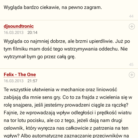
Wygląda bardzo ciekawie, na pewno zagram.
44
djsoundtronic
16.03.2013
20:14
Wygląda co najmniej dobrze, ale brzmi upierdliwie. Już po
tym filmiku mam dość tego wstrzymywania oddechu. Nie
wytrzymał bym go przez całą grę.
45
Felix - The One
16.03.2013
21:57
Te wszystkie ułatwienia w mechanice oraz liniowość
zabijają dla mnie sens gry. Co to za frajda z wcielenia się w
rolę snajpera, jeśli jesteśmy prowadzeni ciągle za rączkę?
Fajnie, że wprowadzają wpływ odległości i prędkość wiatru
na tor lotu pocisku, ale co z tego, jeżeli dają nam drugi
celownik, który wyręcza nas całkowicie z patrzenia na ten
wpływ? Albo automatyczne zaznaczanie przeciwników na