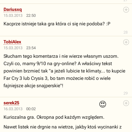
Dariusxq
15.03.2013
22:50
Kacprze istnieje taka gra która ci się nie podoba? :P
28
TobiAlex
15.03.2013
23:54
Słucham tego komentarza i nie wierze własnym uszom.
Czyli co, mamy 9/10 na gry-online? A właściwy tekst
powinien brzmieć tak "a jeżeli lubicie te klimaty... to kupcie
Far Cry 3 lub Crysis 3, bo tam możecie robić o wiele
fajniejsze akcje snajperskie"!
29
😍
serek25
16.03.2013
00:02
Kuriozalna gra. Okropna pod każdym względem.
Nawet listek nie drgnie na wietrze, jakby ktoś wycinanki z