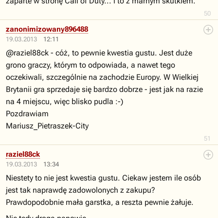
zaparte w stronę Call of Duty... i to z marnym skutkiem.
50
zanonimizowany896488
19.03.2013
12:11
@raziel88ck - cóż, to pewnie kwestia gustu. Jest duże
grono graczy, którym to odpowiada, a nawet tego
oczekiwali, szczególnie na zachodzie Europy. W Wielkiej
Brytanii gra sprzedaje się bardzo dobrze - jest jak na razie
na 4 miejscu, więc blisko pudla :-)
Pozdrawiam
Mariusz_Pietraszek-City
51
raziel88ck
19.03.2013
13:34
Niestety to nie jest kwestia gustu. Ciekaw jestem ile osób
jest tak naprawdę zadowolonych z zakupu?
Prawdopodobnie mała garstka, a reszta pewnie żałuje.