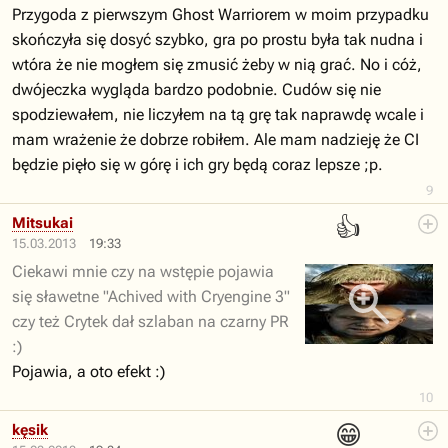
Przygoda z pierwszym Ghost Warriorem w moim przypadku
skończyła się dosyć szybko, gra po prostu była tak nudna i
wtóra że nie mogłem się zmusić żeby w nią grać. No i cóż,
dwójeczka wygląda bardzo podobnie. Cudów się nie
spodziewałem, nie liczyłem na tą grę tak naprawdę wcale i
mam wrażenie że dobrze robiłem. Ale mam nadzieję że CI
będzie pięło się w górę i ich gry będą coraz lepsze ;p.
9
👍
Mitsukai
15.03.2013
19:33
Ciekawi mnie czy na wstępie pojawia
się sławetne "Achived with Cryengine 3"
czy też Crytek dał szlaban na czarny PR
:)
Pojawia, a oto efekt :)
10
😁
kęsik