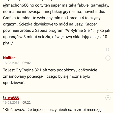
@machon666 no co ty ten saper ma taką fabułe, gameplay,
normalnie innowacja, innej takiej gry nie ma, nawet indie.
Grafika to miód, te wybuchy min na Unrealu 4 to czysty
orgazm. Ścieżka dźwiękowe to miód na uszy, Kacper
powinien zrobić z Sapera program "W Rytmie Gier"! Tylko jak
upchnąć w 8 minut ścieżkę dźwiękową składająca się z 10
płyt ;/
35
Nolifer
16.03.2013
02:02
To jest CryEngine 3? Hah zero podobizny , całkowicie
zmarnowany potencjał , czego by się można było
spodziewać.
36
tanya666
16.03.2013
09:22
"Ktoś uważa, że będzie lepszy niech sam zrobi recenzję i