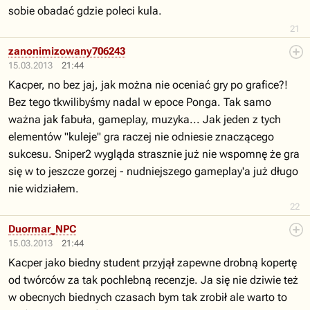
sobie obadać gdzie poleci kula.
21
zanonimizowany706243
15.03.2013
21:44
Kacper, no bez jaj, jak można nie oceniać gry po grafice?!
Bez tego tkwilibyśmy nadal w epoce Ponga. Tak samo
ważna jak fabuła, gameplay, muzyka... Jak jeden z tych
elementów "kuleje" gra raczej nie odniesie znaczącego
sukcesu. Sniper2 wygląda strasznie już nie wspomnę że gra
się w to jeszcze gorzej - nudniejszego gameplay'a już długo
nie widziałem.
22
Duormar_NPC
15.03.2013
21:44
Kacper jako biedny student przyjął zapewne drobną kopertę
od twórców za tak pochlebną recenzje. Ja się nie dziwie też
w obecnych biednych czasach bym tak zrobił ale warto to