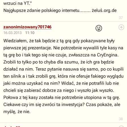
wrzuci na YT."
Najgłupsze zdanie polskiego internetu........ żeluś.org.de
37
😜
zanonimizowany701746
16.03.2013
11:10
Wiedziałem, że tak będzie z tą grą gdy pokazywane były
pierwsze jej prezentacje. Nie potrzebnie wywalili tyle kasy na
tą grę bo i tak tego się nie czuje, zwłaszcza na CryEngina.
Zrobili to tylko po to chyba dla szumu, że ich gra będzie
działać na nim. Teraz pytanie nasuwa się samo, po co kupili
ten silnik a i tak zrobili grę, która nie oferuje fakiego wyglądu
jaki można uzyskać na nim? Widać, że nie potrafili lub nie
chcieli się zabierać dobrze za niego i wyszło jak wyszło.
Połowa z tej kasy została nie potrzebnie utopiona w tą grę.
Ciekawe czy im się zwróci ta inwestycja? Czas pokaże, ale
myślę, że nie.
38