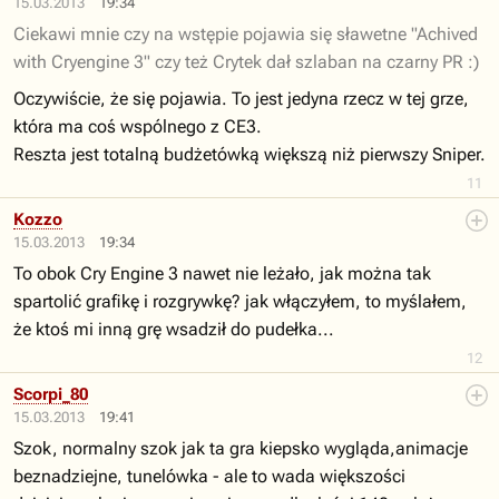
15.03.2013
19:34
Ciekawi mnie czy na wstępie pojawia się sławetne "Achived
with Cryengine 3" czy też Crytek dał szlaban na czarny PR :)
Oczywiście, że się pojawia. To jest jedyna rzecz w tej grze,
która ma coś wspólnego z CE3.
Reszta jest totalną budżetówką większą niż pierwszy Sniper.
11
Kozzo
15.03.2013
19:34
To obok Cry Engine 3 nawet nie leżało, jak można tak
spartolić grafikę i rozgrywkę? jak włączyłem, to myślałem,
że ktoś mi inną grę wsadził do pudełka...
12
Scorpi_80
15.03.2013
19:41
Szok, normalny szok jak ta gra kiepsko wygląda,animacje
beznadziejne, tunelówka - ale to wada większości