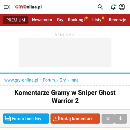




Newsroom
Gry
Rankingi
Listy
Recenzje
PREMIUM
www.gry-online.pl
Forum
Gry
Inne



Komentarze Gramy w Sniper Ghost
Warrior 2




Forum Inne Gry
Dodaj komentarz