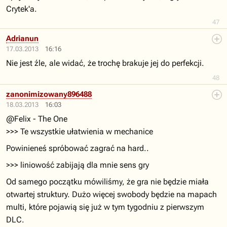
Crytek'a.
47
Adrianun
17.03.2013
16:16
Nie jest źle, ale widać, że trochę brakuje jej do perfekcji.
48
zanonimizowany896488
18.03.2013
16:03
@Felix - The One
>>> Te wszystkie ułatwienia w mechanice
Powinieneś spróbować zagrać na hard..
>>> liniowość zabijają dla mnie sens gry
Od samego początku mówiliśmy, że gra nie będzie miała
otwartej struktury. Dużo więcej swobody będzie na mapach
multi, które pojawią się już w tym tygodniu z pierwszym
DLC.