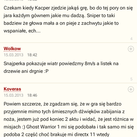
Czekam kiedy Kacper zjedzie jakąś grę, bo do tej pory on się
jara każdym gównem jakie mu dadzą. Sniper to taki
badziew że głowa mała a on pieje z zachwytu jakie to
wspaniałe, ech...
4
Wolkow
15.03.2013
18:42
Snajperka pokazuje wiatr powiedzmy 8m/s a listek na
drzewie ani drgnie :P
5
Koveras
15.03.2013
18:46
Powiem szczerze, że zgadzam się, że w gra się bardzo
przyjemnie mimo tych śmiesznych dźwięków zabijania z
noża, jestem już pod koniec 2 aktu i widać, że jest różnica w
misjach :) Ghost Warrior 1 mi się podobała i tak samo mi się
podoba 2 część choć brakuje mi directx 11 wtedy