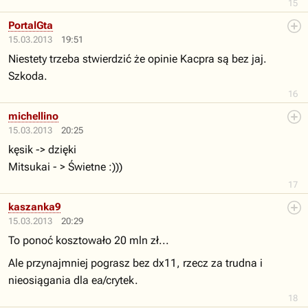
15
PortalGta
15.03.2013
19:51
Niestety trzeba stwierdzić że opinie Kacpra są bez jaj.
Szkoda.
16
michellino
15.03.2013
20:25
kęsik -> dzięki
Mitsukai - > Świetne :)))
17
kaszanka9
15.03.2013
20:29
To ponoć kosztowało 20 mln zł...
Ale przynajmniej pograsz bez dx11, rzecz za trudna i
nieosiągania dla ea/crytek.
18