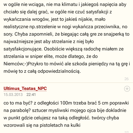
w ogóle nie wciąga, nie ma klimatu i jakiegoś napięcia aby
chciało się dalej grać, w ogóle nie czuć satysfakcji z
wykańczania wrogów, jest to jakieś nijakie, mało
realistyczne np.strzelenie w nogi wykańcza przeciwnika, no
sory. Chyba zapomnieli, że biegając całą gre ze snajperką to
najważniejsze jest aby strzelanie z niej było
satysfakcjonujące. Osobiście większą radochę miałem ze
strzelania w sniper elite, może dlatego, że do
Niemców;-)Przykro to mówić ale szkoda pieniędzy na tą grę i
mówię to z całą odpowiedzialnością.
26
Ultimus_Teatas_NPC
15.03.2013
22:41
co to ma być? z odległości 100m trzeba brać 5 cm poprawki
na parabolę? sztucer mysliwski mojego ojca bije dokladnie
w punkt gdzie celujesz na taką odległość. twórcy chyba
wzorowali się na pistoletach na kulki
27