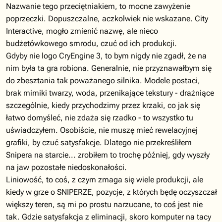
Nazwanie tego przeciętniakiem, to mocne zawyżenie
poprzeczki. Dopuszczalne, aczkolwiek nie wskazane. City
Interactive, mogło zmienić nazwę, ale nieco
budżetówkowego smrodu, czuć od ich produkcji.
Gdyby nie logo CryEngine 3, to bym nigdy nie zgadł, że na
nim była ta gra robiona. Generalnie, nie przyznawałbym się
do zbesztania tak poważanego silnika. Modele postaci,
brak mimiki twarzy, woda, przenikające tekstury - drażniące
szczególnie, kiedy przychodzimy przez krzaki, co jak się
łatwo domyśleć, nie zdaża się rzadko - to wszystko tu
uświadczyłem. Osobiście, nie muszę mieć rewelacyjnej
grafiki, by czuć satysfakcje. Dlatego nie przekreśliłem
Snipera na starcie... zrobiłem to trochę później, gdy wyszły
na jaw pozostałe niedoskonałości.
Liniowość, to coś, z czym zmaga się wiele produkcji, ale
kiedy w grze o SNIPERZE, pozycje, z których będę oczyszczał
większy teren, są mi po prostu narzucane, to coś jest nie
tak. Gdzie satysfakcja z eliminacji, skoro komputer na tacy