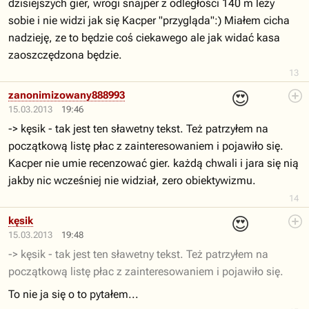
dzisiejszych gier, wrogi snajper z odległości 140 m leży
sobie i nie widzi jak się Kacper "przygląda":) Miałem cicha
nadzieję, ze to będzie coś ciekawego ale jak widać kasa
zaoszczędzona będzie.
13
😍
zanonimizowany888993
15.03.2013
19:46
-> kęsik - tak jest ten sławetny tekst. Też patrzyłem na
początkową listę płac z zainteresowaniem i pojawiło się.
Kacper nie umie recenzować gier. każdą chwali i jara się nią
jakby nic wcześniej nie widział, zero obiektywizmu.
14
😍
kęsik
15.03.2013
19:48
-> kęsik - tak jest ten sławetny tekst. Też patrzyłem na
początkową listę płac z zainteresowaniem i pojawiło się.
To nie ja się o to pytałem...