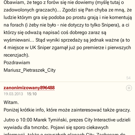
Obawiam, że tego z forów się nie dowiemy (myślę tutaj o
zadowolonych graczach)... Zgodzi się Pan chyba ze mną, że
ludzie którym gra się podoba po prostu grają i nie komentują
na forach (i żeby nie było - nie dotyczy to tylko Snipera), a ci
którzy się odważą napisać coś dobrego zaraz są
wyśmiewani... Stąd wyniki sprzedaży są jednak ważne (a to
4 miejsce w UK Sniper zgarnął już po premierze i pierwszych
recenzjach).
Pozdrawiam
Mariusz_Pietraszek_City
54
zanonimizowany896488
19.03.2013
15:10
Witam.
Poniżej krótkie info, które może zainteresować także graczy.
Jutro o 10:00 Marek Tymiński, prezes City Interactive udzieli
wywiadu dla tvncnbc. Pojawi się sporo ciekawych
informacji, także o przyszłych planach City. Zachęcam do