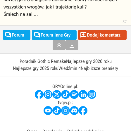
wszystkich wrogów, jak i trajektorię kuli?
Śmiech na sali...
57



Forum
Forum Inne Gry
Dodaj komentarz


Poradnik Gothic Remake
Najlepsze gry 2026 roku
Najlepsze gry 2025 roku
Wiedźmin 4
Najbliższe premiery
GRYOnline.pl:
tvgry.pl: