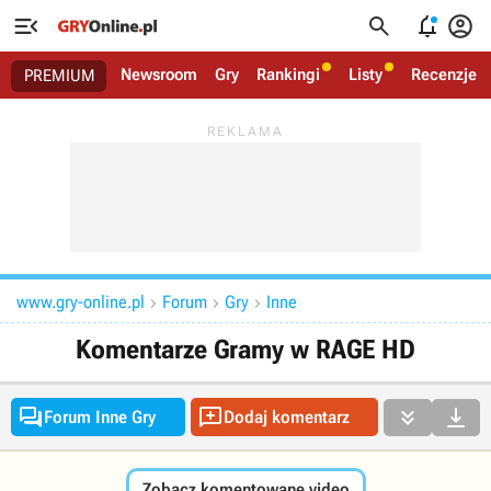




Newsroom
Gry
Rankingi
Listy
Recenzje
PREMIUM
www.gry-online.pl
Forum
Gry
Inne



Komentarze Gramy w RAGE HD




Forum Inne Gry
Dodaj komentarz
Zobacz komentowane video