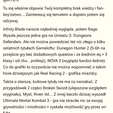
Tu się właśnie objawia Twój kompletny brak wiedzy i fan-
boy'ostwo... Zainteresuj się tematem a dopiero potem się
odzywaj.
Infnity Blade narazie najładniej wygląda, potem Rage.
Wyszła jeszcze jedna gra na Unrealu 3: Dungeons
Defenders. Ale nie można powiedzieć też nic złego o kilku
ostatnich tytułach Gameloftu: Dunegon Hunter 2 (5-6h na
przejście gry bez dodatkowych questow i ze średnim eq + 3
klasy i od chu.. profesji), NOVA 2 (wygląda bardzo ładnie).
Co do grafiki to oczywiście nie można wspomnieć o takim
hicie dzisiejszym jak Real Racing 2 - grafika miażdzy.
Także o starsze, kultowe tytuły nie ma co narzekać. Z
przygodówek 2 części Broken Sword (ulepszone względem
oryginału), Myst, Riven itd... Z innej beczki dzisiaj wyszedł
Ultimate Mortal Kombat 3 - gra nie straciła nic ze swojej
grywalności i miodności + zyskała możliwość gry przez wi-