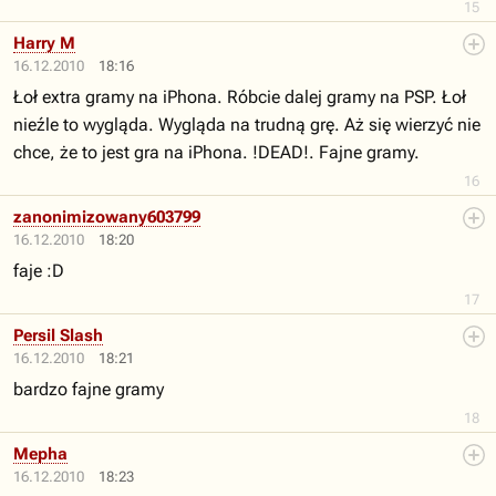
15
Harry M
16.12.2010
18:16
Łoł extra gramy na iPhona. Róbcie dalej gramy na PSP. Łoł
nieźle to wygląda. Wygląda na trudną grę. Aż się wierzyć nie
chce, że to jest gra na iPhona. !DEAD!. Fajne gramy.
16
zanonimizowany603799
16.12.2010
18:20
faje :D
17
Persil Slash
16.12.2010
18:21
bardzo fajne gramy
18
Mepha
16.12.2010
18:23