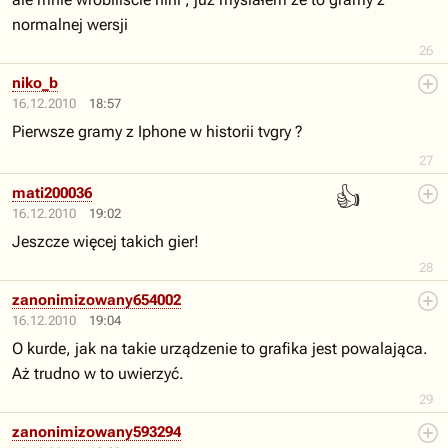
normalnej wersji
26
niko_b
16.12.2010
18:57
Pierwsze gramy z Iphone w historii tvgry ?
27
👍
mati200036
16.12.2010
19:02
Jeszcze więcej takich gier!
28
zanonimizowany654002
16.12.2010
19:04
O kurde, jak na takie urządzenie to grafika jest powalająca.
Aż trudno w to uwierzyć.
29
zanonimizowany593294