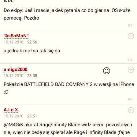
fi/bt.
Do ekipy: Jeśli macie jakieś pytania co do gier na iOS służe
pomocą. Pozdro
57
"AsSaMoN"
16.12.2010
22:56
a jednak można tak się da
58
😉
amigo2000
16.12.2010
23:38
Pokażcie BATTLEFIELD BAD COMPANY 2 w wersji na iPhone
:D
59
A.l.e.X
16.12.2010
23:51
@M4GiK akurat Rage/Infinity Blade widziałem, pozostałych
nie, więc nie bedę się spierał ale Rage i Infinity Blade (fajne