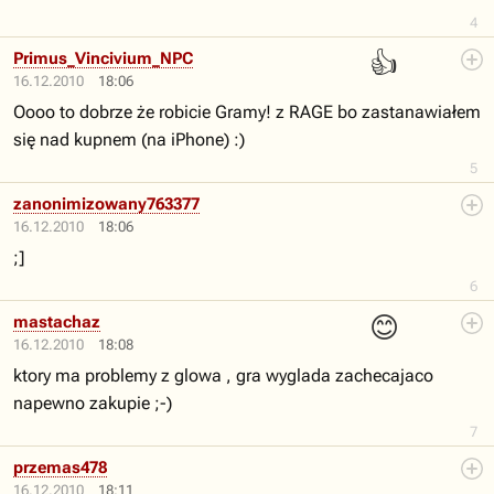
4
👍
Primus_Vincivium_NPC
16.12.2010
18:06
Oooo to dobrze że robicie Gramy! z RAGE bo zastanawiałem
się nad kupnem (na iPhone) :)
5
zanonimizowany763377
16.12.2010
18:06
;]
6
😊
mastachaz
16.12.2010
18:08
ktory ma problemy z glowa , gra wyglada zachecajaco
napewno zakupie ;-)
7
przemas478
16.12.2010
18:11