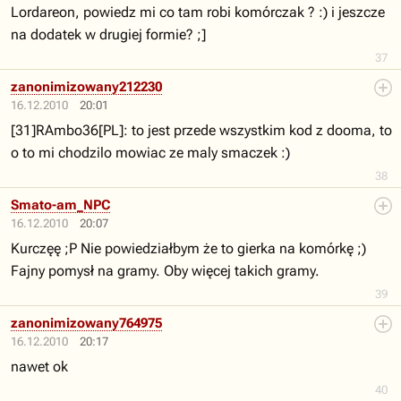
Lordareon, powiedz mi co tam robi komórczak ? :) i jeszcze
na dodatek w drugiej formie? ;]
37
zanonimizowany212230
16.12.2010
20:01
[31]RAmbo36[PL]: to jest przede wszystkim kod z dooma, to
o to mi chodzilo mowiac ze maly smaczek :)
38
Smato-am_NPC
16.12.2010
20:07
Kurczęę ;P Nie powiedziałbym że to gierka na komórkę ;)
Fajny pomysł na gramy. Oby więcej takich gramy.
39
zanonimizowany764975
16.12.2010
20:17
nawet ok
40