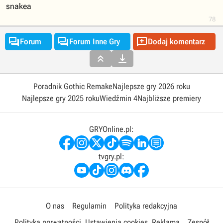
snakea
78



Forum
Forum Inne Gry
Dodaj komentarz


Poradnik Gothic Remake
Najlepsze gry 2026 roku
Najlepsze gry 2025 roku
Wiedźmin 4
Najbliższe premiery
GRYOnline.pl:
tvgry.pl:
O nas
Regulamin
Polityka redakcyjna
Polityka prywatności
Ustawienia cookies
Reklama
Zespół