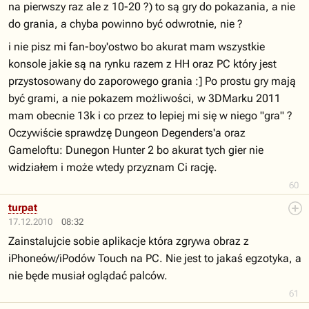
na pierwszy raz ale z 10-20 ?) to są gry do pokazania, a nie
do grania, a chyba powinno być odwrotnie, nie ?
i nie pisz mi fan-boy'ostwo bo akurat mam wszystkie
konsole jakie są na rynku razem z HH oraz PC który jest
przystosowany do zaporowego grania :] Po prostu gry mają
być grami, a nie pokazem możliwości, w 3DMarku 2011
mam obecnie 13k i co przez to lepiej mi się w niego "gra" ?
Oczywiście sprawdzę Dungeon Degenders'a oraz
Gameloftu: Dunegon Hunter 2 bo akurat tych gier nie
widziałem i może wtedy przyznam Ci rację.
60
turpat
17.12.2010
08:32
Zainstalujcie sobie aplikacje która zgrywa obraz z
iPhoneów/iPodów Touch na PC. Nie jest to jakaś egzotyka, a
nie będe musiał oglądać palców.
61