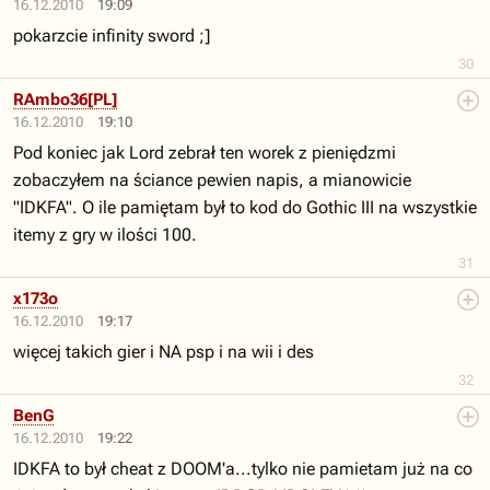
16.12.2010
19:09
pokarzcie infinity sword ;]
30
RAmbo36[PL]
16.12.2010
19:10
Pod koniec jak Lord zebrał ten worek z pieniędzmi
zobaczyłem na ściance pewien napis, a mianowicie
"IDKFA". O ile pamiętam był to kod do Gothic III na wszystkie
itemy z gry w ilości 100.
31
x173o
16.12.2010
19:17
więcej takich gier i NA psp i na wii i des
32
BenG
16.12.2010
19:22
IDKFA to był cheat z DOOM'a...tylko nie pamietam już na co