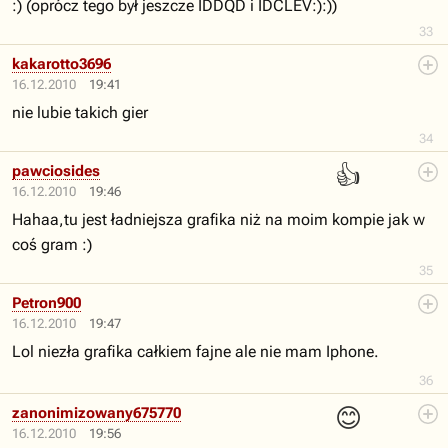
:) (oprócz tego był jeszcze IDDQD i IDCLEV:):))
33
kakarotto3696
16.12.2010
19:41
nie lubie takich gier
34
👍
pawciosides
16.12.2010
19:46
Hahaa,tu jest ładniejsza grafika niż na moim kompie jak w
coś gram :)
35
Petron900
16.12.2010
19:47
Lol niezła grafika całkiem fajne ale nie mam Iphone.
36
😊
zanonimizowany675770
16.12.2010
19:56