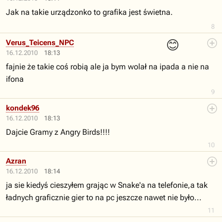
Jak na takie urządzonko to grafika jest świetna.
8
😊
Verus_Teicens_NPC
16.12.2010
18:13
fajnie że takie coś robią ale ja bym wolał na ipada a nie na
ifona
9
kondek96
16.12.2010
18:13
Dajcie Gramy z Angry Birds!!!!
10
Azran
16.12.2010
18:14
ja sie kiedyś cieszyłem grając w Snake'a na telefonie,a tak
ładnych graficznie gier to na pc jeszcze nawet nie było...
11