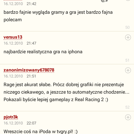
16.12.2010
21:42
bardzo fajnie wygląda gramy a gra jest bardzo fajna
polecam
50
versus13
16.12.2010
21:47
najbardzie realistyczna gra na iphona
51
zanonimizowany678078
16.12.2010
21:51
Rage jest akurat słabe. Prócz dobrej grafiki nie prezentuje
niczego ciekawego, a jeszcze to automatyczne chodzenie...
Pokazali byście lepiej gameplay z Real Racing 2 :)
52
pjotr3k
16.12.2010
22:07
Wreszcie coś na iPoda w tvgry.pl! :)