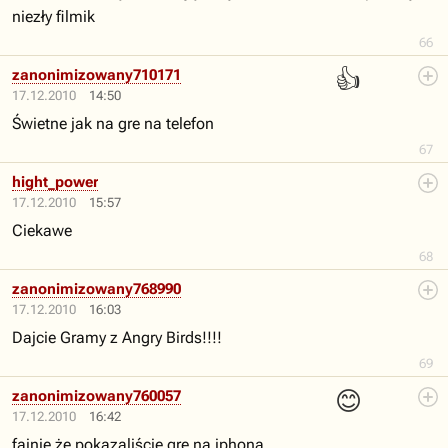
niezły filmik
66
👍
zanonimizowany710171
17.12.2010
14:50
Świetne jak na gre na telefon
67
hight_power
17.12.2010
15:57
Ciekawe
68
zanonimizowany768990
17.12.2010
16:03
Dajcie Gramy z Angry Birds!!!!
69
😊
zanonimizowany760057
17.12.2010
16:42
fajnie że pokazaliście gre na iphona