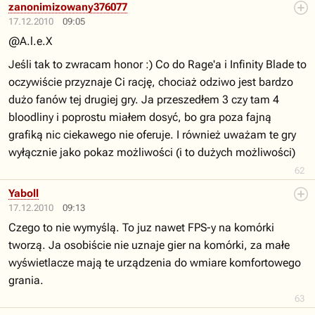
zanonimizowany376077
17.12.2010
09:05
@A.l.e.X
Jeśli tak to zwracam honor :) Co do Rage'a i Infinity Blade to
oczywiście przyznaje Ci rację, chociaż odziwo jest bardzo
dużo fanów tej drugiej gry. Ja przeszedłem 3 czy tam 4
bloodliny i poprostu miałem dosyć, bo gra poza fajną
grafiką nic ciekawego nie oferuje. I również uważam te gry
wyłącznie jako pokaz możliwości (i to dużych możliwości)
62
Yaboll
17.12.2010
09:13
Czego to nie wymyślą. To juz nawet FPS-y na komórki
tworzą. Ja osobiście nie uznaje gier na komórki, za małe
wyświetlacze mają te urządzenia do wmiare komfortowego
grania.
63