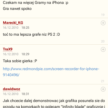
Czekam na więcej Gramy na iPhona :p
Gra nawet spoko
19
Marecki_KG
16.12.2010
18:25
toć to ma lepsza grafe niz PS 2 :D
20
TraX9
16.12.2010
18:29
Taka sobie gierka :P
http://www.redmondpie.com/screen-recorder-for-iphone-
9140496/
21
dawidwoz
16.12.2010
18:31
Jak chcecie dalej demonstrowac jak grafika posunela sie do
przodu na komorkach to polecam "Infinity blade" graficznie i