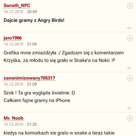
Sanath_NPC
16.12.2010
20:59
Dajcie gramy z Angry Birds!
44
jaro1986
16.12.2010
21:09
Grafika mnie zmiażdżyła :/ Zgadzam się z komentarzem
Krzyśka, za młodu to się grało w Snake'a na Nokii :P
45
zanonimizowany705317
16.12.2010
21:09
Szok ! Ta gra wygląda świetnie :D
Całkiem fajne gramy na IPhone
46
Mr. Noob
16.12.2010
21:25
kiedys na komorkach sie gralo w snake a teraz takie