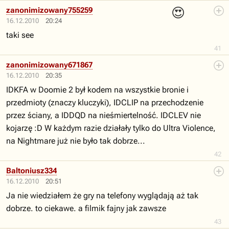
😍
zanonimizowany755259
16.12.2010
20:24
taki see
41
zanonimizowany671867
16.12.2010
20:35
IDKFA w Doomie 2 był kodem na wszystkie bronie i
przedmioty (znaczy kluczyki), IDCLIP na przechodzenie
przez ściany, a IDDQD na nieśmiertelność. IDCLEV nie
kojarzę :D W każdym razie działały tylko do Ultra Violence,
na Nightmare już nie było tak dobrze...
42
Baltoniusz334
16.12.2010
20:51
Ja nie wiedziałem że gry na telefony wyglądają aż tak
dobrze. to ciekawe. a filmik fajny jak zawsze
43