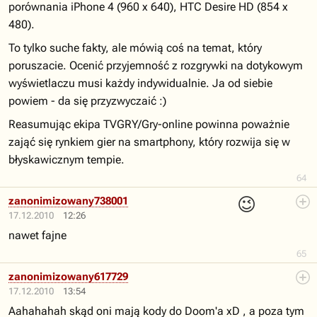
porównania iPhone 4 (960 x 640), HTC Desire HD (854 x
480).
To tylko suche fakty, ale mówią coś na temat, który
poruszacie. Ocenić przyjemność z rozgrywki na dotykowym
wyświetlaczu musi każdy indywidualnie. Ja od siebie
powiem - da się przyzwyczaić :)
Reasumując ekipa TVGRY/Gry-online powinna poważnie
zająć się rynkiem gier na smartphony, który rozwija się w
błyskawicznym tempie.
64
😉
zanonimizowany738001
17.12.2010
12:26
nawet fajne
65
zanonimizowany617729
17.12.2010
13:54
Aahahahah skąd oni mają kody do Doom'a xD , a poza tym