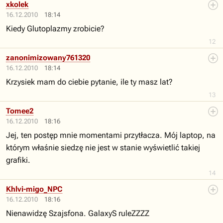
xkolek
16.12.2010
18:14
Kiedy Glutoplazmy zrobicie?
12
zanonimizowany761320
16.12.2010
18:14
Krzysiek mam do ciebie pytanie, ile ty masz lat?
13
Tomee2
16.12.2010
18:16
Jej, ten postęp mnie momentami przytłacza. Mój laptop, na
którym właśnie siedzę nie jest w stanie wyświetlić takiej
grafiki.
14
Khlvi-migo_NPC
16.12.2010
18:16
Nienawidzę Szajsfona. GalaxyS ruleZZZZ