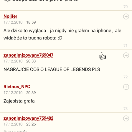
70
Nolifer
17.12.2010
18:59
Ale dziko to wygląda , ja nigdy nie grałem na iphone , ale
widać że to trudna robota :D
71
👍
zanonimizowany769047
17.12.2010
20:33
NAGRAJCIE COS O LEAGUE OF LEGENDS PLS
72
Rietnos_NPC
17.12.2010
20:39
Zajebista grafa
73
zanonimizowany759482
17.12.2010
23:26