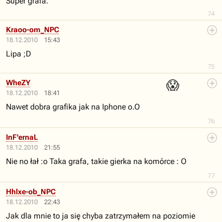
Super grafa.
74
Kraoo-om_NPC
18.12.2010
15:43
Lipa ;D
75
😱
WheZY
18.12.2010
18:41
Nawet dobra grafika jak na Iphone o.O
76
InF'ernaL
18.12.2010
21:55
Nie no łał :o Taka grafa, takie gierka na komórce : O
77
Hhlxe-ob_NPC
18.12.2010
22:43
Jak dla mnie to ja się chyba zatrzymałem na poziomie