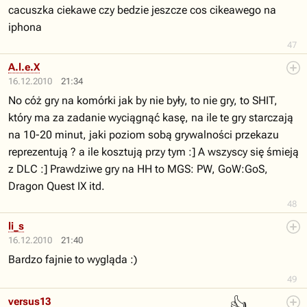
cacuszka ciekawe czy bedzie jeszcze cos cikeawego na
iphona
47
A.l.e.X
16.12.2010
21:34
No cóż gry na komórki jak by nie były, to nie gry, to SHIT,
który ma za zadanie wyciągnąć kasę, na ile te gry starczają
na 10-20 minut, jaki poziom sobą grywalności przekazu
reprezentują ? a ile kosztują przy tym :] A wszyscy się śmieją
z DLC :] Prawdziwe gry na HH to MGS: PW, GoW:GoS,
Dragon Quest IX itd.
48
li_s
16.12.2010
21:40
Bardzo fajnie to wygląda :)
49
👍
versus13