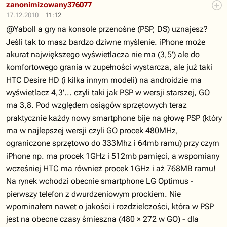
zanonimizowany376077
17.12.2010
11:12
@Yaboll a gry na konsole przenośne (PSP, DS) uznajesz?
Jeśli tak to masz bardzo dziwne myślenie. iPhone może
akurat największego wyświetlacza nie ma (3,5') ale do
komfortowego grania w zupełności wystarcza, ale już taki
HTC Desire HD (i kilka innym modeli) na androidzie ma
wyświetlacz 4,3'... czyli taki jak PSP w wersji starszej, GO
ma 3,8. Pod względem osiągów sprzętowych teraz
praktycznie każdy nowy smartphone bije na głowę PSP (który
ma w najlepszej wersji czyli GO procek 480MHz,
ograniczone sprzętowo do 333Mhz i 64mb ramu) przy czym
iPhone np. ma procek 1GHz i 512mb pamięci, a wspomiany
wcześniej HTC ma również procek 1GHz i aż 768MB ramu!
Na rynek wchodzi obecnie smartphone LG Optimus -
pierwszy telefon z dwurdzeniowym prockiem. Nie
wpominałem nawet o jakości i rozdzielczości, która w PSP
jest na obecne czasy śmieszna (480 × 272 w GO) - dla