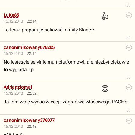
53
👍
LuKe85
16.12.2010
22:14
To teraz proponuje pokazać Infinity Blade:>
54
zanonimizowany676205
16.12.2010
22:14
No jesteście seryjnie multiplatformowi, ale niezbyt ciekawie
to wygląda. ;p
55
😊
Adrianziomal
16.12.2010
22:32
Ja tam wolę wydać więcej i zagrać we właściwego RAGE'a.
56
zanonimizowany376077
16.12.2010
22:48
@A.l.e.X