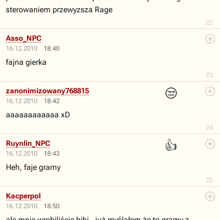
sterowaniem przewyzsza Rage
22
Asso_NPC
16.12.2010
18:40
fajna gierka
23
😒
zanonimizowany768815
16.12.2010
18:42
aaaaaaaaaaaa xD
24
👍
Ruynlin_NPC
16.12.2010
18:43
Heh, faje gramy
25
Kacperpol
16.12.2010
18:50
ale mnie wrobiliście hihi , już myślałem że to gramy z