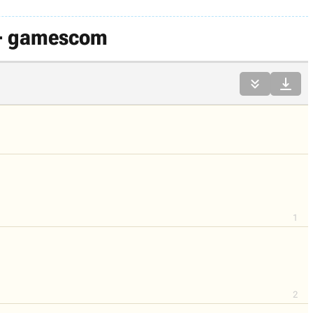
I - gamescom


1
2