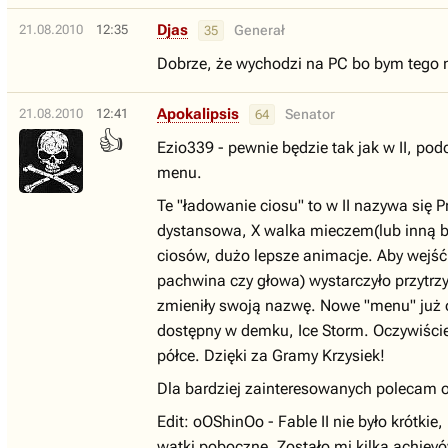
Djas
21.08.2010
12:35
Generał
35
Dobrze, że wychodzi na PC bo bym tego ni
Apokalipsis
21.08.2010
12:41
Senator
64
👍
Ezio339 - pewnie będzie tak jak w II, po
menu.
Te "ładowanie ciosu" to w II nazywa się 
dystansowa, X walka mieczem(lub inną br
ciosów, dużo lepsze animacje. Aby wejść 
pachwina czy głowa) wystarczyło przytrzym
zmieniły swoją nazwę. Nowe "menu" już o
dostępny w demku, Ice Storm. Oczywiście
półce. Dzięki za Gramy Krzysiek!
Dla bardziej zainteresowanych polecam ob
Edit: oOShinOo - Fable II nie było krótki
wątki poboczne. Zostało mi kilka achiev