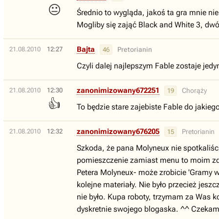
😐
Średnio to wygląda, jakoś ta gra mnie ni
Mogliby się zająć Black and White 3, dwó
Bajta
21.08.2010
12:27
Pretorianin
46
Czyli dalej najlepszym Fable zostaje jedy
zanonimizowany672251
21.08.2010
12:30
Chorąży
19
👍
To będzie stare zajebiste Fable do jakieg
zanonimizowany676205
21.08.2010
12:32
Pretorianin
15
Szkoda, że pana Molyneux nie spotkaliście
pomieszczenie zamiast menu to moim zdan
Petera Molyneux- może zrobicie 'Gramy 
kolejne materiały. Nie było przecież jeszc
nie było. Kupa roboty, trzymam za Was k
dyskretnie swojego blogaska. ^^ Czekam 