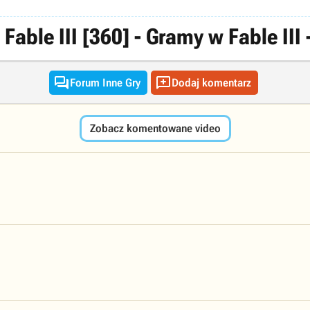
Fable III [360] - Gramy w Fable II


Forum Inne Gry
Dodaj komentarz
Zobacz komentowane video