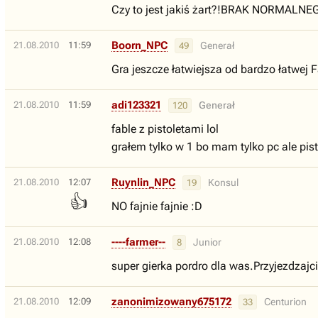
Czy to jest jakiś żart?!BRAK NORMALN
Boorn_NPC
21.08.2010
11:59
Generał
49
Gra jeszcze łatwiejsza od bardzo łatwej F
adi123321
21.08.2010
11:59
Generał
120
fable z pistoletami lol
grałem tylko w 1 bo mam tylko pc ale pist
Ruynlin_NPC
21.08.2010
12:07
Konsul
19
👍
NO fajnie fajnie :D
----farmer--
21.08.2010
12:08
Junior
8
super gierka pordro dla was.Przyjezdzajci
zanonimizowany675172
21.08.2010
12:09
Centurion
33