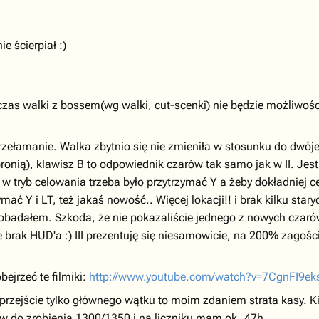
e ścierpiał :)
dczas walki z bossem(wg walki, cut-scenki) nie będzie możliwośc
Przełamanie. Walka zbytnio się nie zmieniła w stosunku do dwóje
onią), klawisz B to odpowiednik czarów tak samo jak w II. Jest
w tryb celowania trzeba było przytrzymać Y a żeby dokładniej c
ać Y i LT, też jakaś nowość.. Więcej lokacji!! i brak kilku stary
badałem. Szkoda, że nie pokazaliście jednego z nowych czarów,
 brak HUD'a :) III prezentuję się niesamowicie, na 200% zagośc
ejrzeć te filmiki:
http://www.youtube.com/watch?v=7CgnFI9e
e, przejście tylko głównego wątku to moim zdaniem strata kasy. Ki
ów do zrobienia 1300/1350 i na liczniku mam ok. 47h.