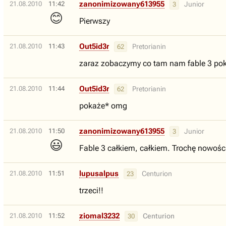
zanonimizowany613955
21.08.2010
11:42
Junior
3
😊
Pierwszy
Out5id3r
21.08.2010
11:43
Pretorianin
62
zaraz zobaczymy co tam nam fable 3 po
Out5id3r
21.08.2010
11:44
Pretorianin
62
pokaże* omg
zanonimizowany613955
21.08.2010
11:50
Junior
3
😃
Fable 3 całkiem, całkiem. Trochę nowości 
lupusalpus
21.08.2010
11:51
Centurion
23
trzeci!!
ziomal3232
21.08.2010
11:52
Centurion
30