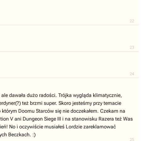
22
23
24
, ale dawała dużo radości. Trójka wygląda klimatycznie,
yner(?) też brzmi super. Skoro jesteśmy przy temacie
 o którym Doomu Starców się nie doczekałem. Czekam na
ization V ani Dungeon Siege III i na stanowisku Razera też Was
zień! No i oczywiście musiałeś Lordzie zareklamować
ych Beczkach. :)
25