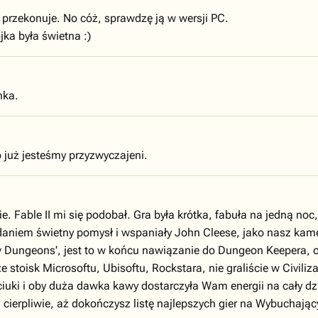
e przekonuje. No cóż, sprawdzę ją w wersji PC.
jka była świetna :)
nka.
o już jesteśmy przyzwyczajeni.
. Fable II mi się podobał. Gra była krótka, fabuła na jedną noc
iem świetny pomysł i wspaniały John Cleese, jako nasz kamerd
w Dungeons', jest to w końcu nawiązanie do Dungeon Keepera,
ze stoisk Microsoftu, Ubisoftu, Rockstara, nie graliście w Civil
ciuki i oby duża dawka kawy dostarczyła Wam energii na cały d
cierpliwie, aż dokończysz listę najlepszych gier na Wybuchając