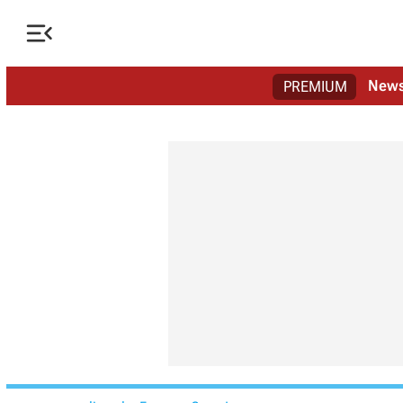

New
PREMIUM