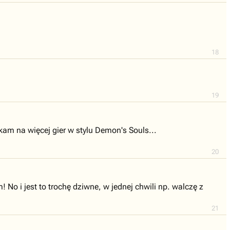
18
19
kam na więcej gier w stylu Demon's Souls...
20
 i jest to trochę dziwne, w jednej chwili np. walczę z
21