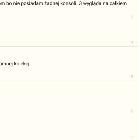
łem bo nie posiadam żadnej konsoli. 3 wygląda na całkiem
13
14
omnej kolekcji.
15
16
17