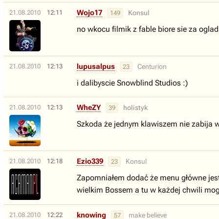
Wojo17
21.08.2010
12:11
Konsul
149
no wkocu filmik z fable biore sie za oglad
lupusalpus
21.08.2010
12:13
Centurion
23
i dalibyscie Snowblind Studios :)
WheZY
21.08.2010
12:13
holistyk
39
Szkoda że jednym klawiszem nie zabija ws
Ezio339
21.08.2010
12:18
Konsul
23
Zapomniałem dodać że menu główne jest P
wielkim Bossem a tu w każdej chwili mogę
knowing
21.08.2010
12:22
make believe
57