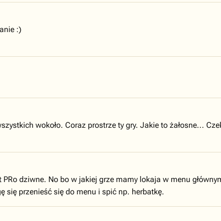
anie :)
zystkich wokoło. Coraz prostrze ty gry. Jakie to żałosne... Cze
Ro dziwne. No bo w jakiej grze mamy lokaja w menu głównym! No
 się przenieść się do menu i spić np. herbatkę.