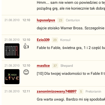
Hmm... sam nie wiem co powiedziec o tej
pożądną grę, ale nie koniecznie tak dobrą
lupusalpus
21.08.2010
12:10
Centurion
23
dajcie stoisko Warner Bross. Szczegolnie 
Ezio339
21.08.2010
12:10
Konsul
23
👍
Fable to Fable, świetna gra, 1 i 2 część 
maslice
21.08.2010
12:10
Shepard
37
😊
[10] Dla twojej wiadomości to w Fable II te
zanonimizowany748897
21.08.2010
12:11
Pretorianin
5
Gra warta uwagi. Bardzo mi się spodobał