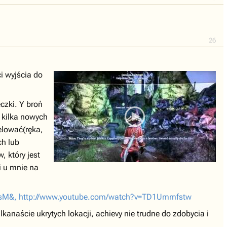
26
i wyjścia do
czki. Y broń
 kilka nowych
elować(ręka,
ch lub
 który jest
i u mnie na
ksM&,
http://www.youtube.com/watch?v=TD1Ummfstw
lkanaście ukrytych lokacji, achievy nie trudne do zdobycia i