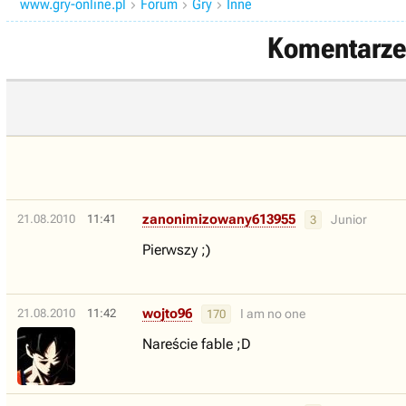
www.gry-online.pl
Forum
Gry
Inne



Komentarze 
zanonimizowany613955
21.08.2010
11:41
Junior
3
Pierwszy ;)
wojto96
21.08.2010
11:42
I am no one
170
Nareście fable ;D