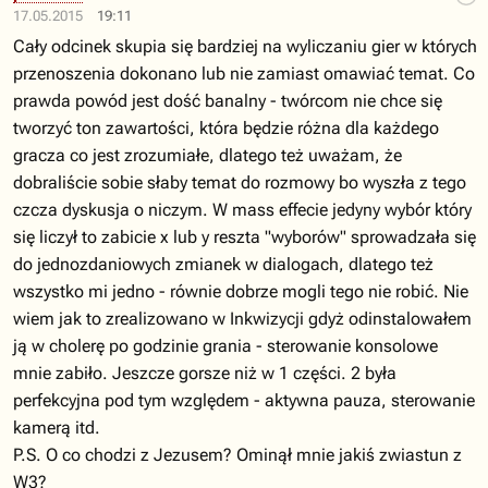
17.05.2015
19:11
Cały odcinek skupia się bardziej na wyliczaniu gier w których
przenoszenia dokonano lub nie zamiast omawiać temat. Co
prawda powód jest dość banalny - twórcom nie chce się
tworzyć ton zawartości, która będzie różna dla każdego
gracza co jest zrozumiałe, dlatego też uważam, że
dobraliście sobie słaby temat do rozmowy bo wyszła z tego
czcza dyskusja o niczym. W mass effecie jedyny wybór który
się liczył to zabicie x lub y reszta "wyborów" sprowadzała się
do jednozdaniowych zmianek w dialogach, dlatego też
wszystko mi jedno - równie dobrze mogli tego nie robić. Nie
wiem jak to zrealizowano w Inkwizycji gdyż odinstalowałem
ją w cholerę po godzinie grania - sterowanie konsolowe
mnie zabiło. Jeszcze gorsze niż w 1 części. 2 była
perfekcyjna pod tym względem - aktywna pauza, sterowanie
kamerą itd.
P.S. O co chodzi z Jezusem? Ominął mnie jakiś zwiastun z
W3?