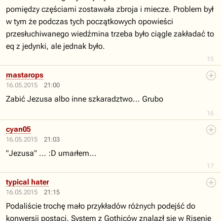
pomiędzy częściami zostawała zbroja i miecze. Problem był
w tym że podczas tych początkowych opowieści
przesłuchiwanego wiedźmina trzeba było ciągle zakładać to
eq z jedynki, ale jednak było.
15
mastarops
16.05.2015
21:00
Zabić Jezusa albo inne szkaradztwo... Grubo
16
cyan05
16.05.2015
21:03
"Jezusa" ... :D umarłem...
17
typical hater
16.05.2015
21:15
Podaliście trochę mało przykładów różnych podejść do
konwersji postaci. System z Gothiców znalazł się w Risenie