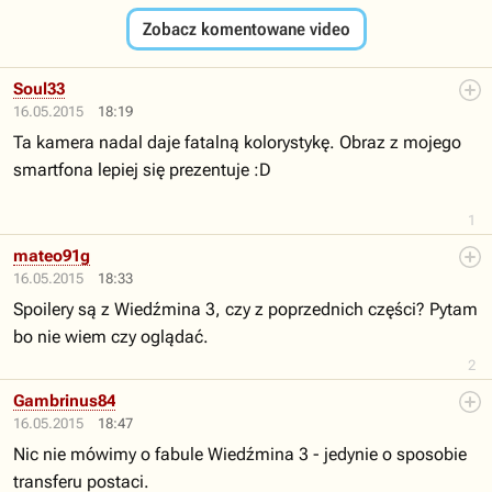
Zobacz komentowane video
Soul33
16.05.2015
18:19
Ta kamera nadal daje fatalną kolorystykę. Obraz z mojego
smartfona lepiej się prezentuje :D
1
mateo91g
16.05.2015
18:33
Spoilery są z Wiedźmina 3, czy z poprzednich części? Pytam
bo nie wiem czy oglądać.
2
Gambrinus84
16.05.2015
18:47
Nic nie mówimy o fabule Wiedźmina 3 - jedynie o sposobie
transferu postaci.