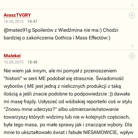
3
AraszTVGRY
16.05.2015
18:47
@mateo91g Spoilerów z Wiedźmina nie ma:) Chodzi
bardziej o zakończenia Gothica i Mass Effectów:)
4
Malekei
16.05.2015
18:48
Nie wiem jak innym, ale mi pomysł z przenoszeniem
"historii" w serii ME podobał się strasznie. Świadomość
wyborów ( ME jest jedną z nielicznych produkcji z taką
ilością a jeśli znacie podobne to podpowiedzcie :)) dawała
mi masę frajdy. Usłyszeć od wśibskiej reporterki coś w stylu
"Znowu mnie uderzysz?" albo uśmiercanie/ratowanie
towarzyszy których widzimy lub nie w kolejnych częściach,
była tego masa, po małe sprawy jak i znaczące wybory. Dla
mnie to ukształtowało świat i fabułe NIESAMOWICIE, wpływ