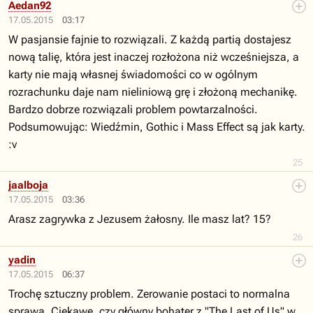
Aedan92
17.05.2015
03:17
W pasjansie fajnie to rozwiązali. Z każdą partią dostajesz
nową talię, która jest inaczej rozłożona niż wcześniejsza, a
karty nie mają własnej świadomości co w ogólnym
rozrachunku daje nam nieliniową grę i złożoną mechanikę.
Bardzo dobrze rozwiązali problem powtarzalności.
Podsumowując: Wiedźmin, Gothic i Mass Effect są jak karty.
:v
25
jaalboja
17.05.2015
03:36
Arasz zagrywka z Jezusem żałosny. Ile masz lat? 15?
26
yadin
17.05.2015
06:37
Trochę sztuczny problem. Zerowanie postaci to normalna
sprawa. Ciekawe, czy główny bohater z "The Last of Us" w