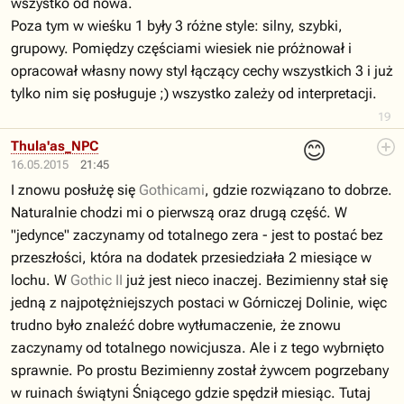
wszystko od nowa.
Poza tym w wieśku 1 były 3 różne style: silny, szybki,
grupowy. Pomiędzy częściami wiesiek nie próżnował i
opracował własny nowy styl łączący cechy wszystkich 3 i już
tylko nim się posługuje ;) wszystko zależy od interpretacji.
19
😊
Thula'as_NPC
16.05.2015
21:45
I znowu posłużę się
Gothicami
, gdzie rozwiązano to dobrze.
Naturalnie chodzi mi o pierwszą oraz drugą część. W
"jedynce" zaczynamy od totalnego zera - jest to postać bez
przeszłości, która na dodatek przesiedziała 2 miesiące w
lochu. W
Gothic II
już jest nieco inaczej. Bezimienny stał się
jedną z najpotężniejszych postaci w Górniczej Dolinie, więc
trudno było znaleźć dobre wytłumaczenie, że znowu
zaczynamy od totalnego nowicjusza. Ale i z tego wybrnięto
sprawnie. Po prostu Bezimienny został żywcem pogrzebany
w ruinach świątyni Śniącego gdzie spędził miesiąc. Tutaj