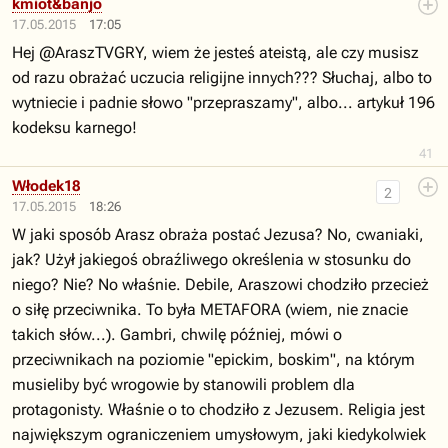
kmiot&banjo
17.05.2015
17:05
Hej @AraszTVGRY, wiem że jesteś ateistą, ale czy musisz
od razu obrażać uczucia religijne innych??? Słuchaj, albo to
wytniecie i padnie słowo "przepraszamy", albo... artykuł 196
kodeksu karnego!
41
Włodek18
2
17.05.2015
18:26
W jaki sposób Arasz obraża postać Jezusa? No, cwaniaki,
jak? Użył jakiegoś obraźliwego określenia w stosunku do
niego? Nie? No właśnie. Debile, Araszowi chodziło przecież
o siłę przeciwnika. To była METAFORA (wiem, nie znacie
takich słów...). Gambri, chwilę później, mówi o
przeciwnikach na poziomie "epickim, boskim", na którym
musieliby być wrogowie by stanowili problem dla
protagonisty. Właśnie o to chodziło z Jezusem. Religia jest
największym ograniczeniem umysłowym, jaki kiedykolwiek