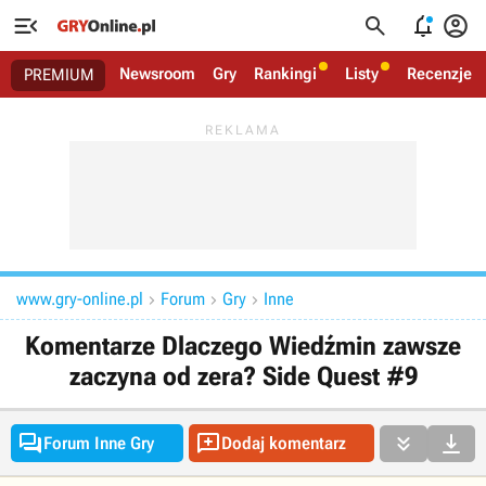




Newsroom
Gry
Rankingi
Listy
Recenzje
PREMIUM
www.gry-online.pl
Forum
Gry
Inne



Komentarze Dlaczego Wiedźmin zawsze
zaczyna od zera? Side Quest #9




Forum Inne Gry
Dodaj komentarz