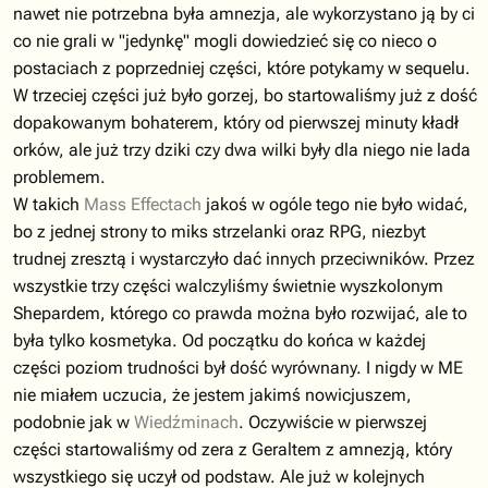
nawet nie potrzebna była amnezja, ale wykorzystano ją by ci
co nie grali w "jedynkę" mogli dowiedzieć się co nieco o
postaciach z poprzedniej części, które potykamy w sequelu.
W trzeciej części już było gorzej, bo startowaliśmy już z dość
dopakowanym bohaterem, który od pierwszej minuty kładł
orków, ale już trzy dziki czy dwa wilki były dla niego nie lada
problemem.
W takich
Mass Effectach
jakoś w ogóle tego nie było widać,
bo z jednej strony to miks strzelanki oraz RPG, niezbyt
trudnej zresztą i wystarczyło dać innych przeciwników. Przez
wszystkie trzy części walczyliśmy świetnie wyszkolonym
Shepardem, którego co prawda można było rozwijać, ale to
była tylko kosmetyka. Od początku do końca w każdej
części poziom trudności był dość wyrównany. I nigdy w ME
nie miałem uczucia, że jestem jakimś nowicjuszem,
podobnie jak w
Wiedźminach
. Oczywiście w pierwszej
części startowaliśmy od zera z Geraltem z amnezją, który
wszystkiego się uczył od podstaw. Ale już w kolejnych