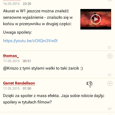
16.05.2015
23:20
Akurat w W1 jeszcze można znaleźć
sensowne wyjaśnienie - znalazło się w
końcu w przerywniku w drugiej części:
Uwaga spoilery:
https://youtu.be/zOXQni3Vw0I
22
thomas_
17.05.2015
00:51
@Kriszo z tymi stylami walki to taki żarcik :)
23
👎
Garret Rendellson
17.05.2015
01:50
Dzięki za spoiler z mass efekta. Jaja sobie robicie dajĄc
spoilery w tytułach filmow?
24