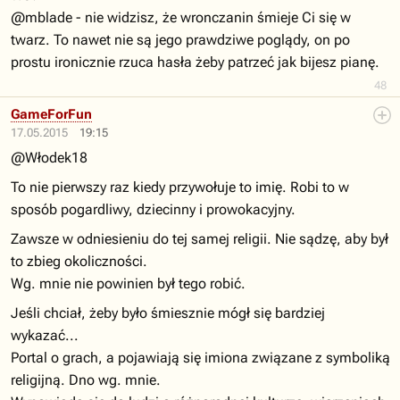
@mblade - nie widzisz, że wronczanin śmieje Ci się w
twarz. To nawet nie są jego prawdziwe poglądy, on po
prostu ironicznie rzuca hasła żeby patrzeć jak bijesz pianę.
48
GameForFun
17.05.2015
19:15
@Włodek18
To nie pierwszy raz kiedy przywołuje to imię. Robi to w
sposób pogardliwy, dziecinny i prowokacyjny.
Zawsze w odniesieniu do tej samej religii. Nie sądzę, aby był
to zbieg okoliczności.
Wg. mnie nie powinien był tego robić.
Jeśli chciał, żeby było śmiesznie mógł się bardziej
wykazać...
Portal o grach, a pojawiają się imiona związane z symboliką
religijną. Dno wg. mnie.