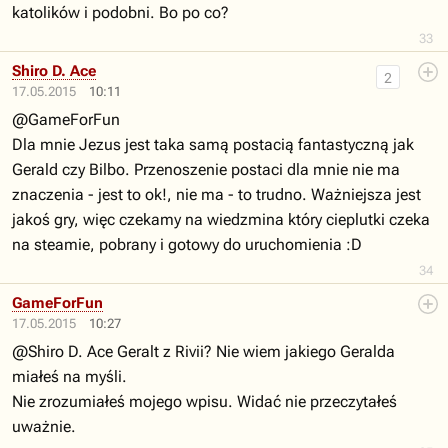
katolików i podobni. Bo po co?
33
Shiro D. Ace
2
17.05.2015
10:11
@GameForFun
Dla mnie Jezus jest taka samą postacią fantastyczną jak
Gerald czy Bilbo. Przenoszenie postaci dla mnie nie ma
znaczenia - jest to ok!, nie ma - to trudno. Ważniejsza jest
jakoś gry, więc czekamy na wiedzmina który cieplutki czeka
na steamie, pobrany i gotowy do uruchomienia :D
34
GameForFun
17.05.2015
10:27
@Shiro D. Ace Geralt z Rivii? Nie wiem jakiego Geralda
miałeś na myśli.
Nie zrozumiałeś mojego wpisu. Widać nie przeczytałeś
uważnie.