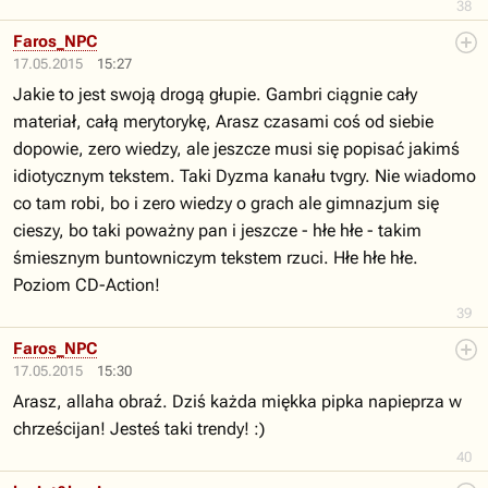
38
Faros_NPC
17.05.2015
15:27
Jakie to jest swoją drogą głupie. Gambri ciągnie cały
materiał, całą merytorykę, Arasz czasami coś od siebie
dopowie, zero wiedzy, ale jeszcze musi się popisać jakimś
idiotycznym tekstem. Taki Dyzma kanału tvgry. Nie wiadomo
co tam robi, bo i zero wiedzy o grach ale gimnazjum się
cieszy, bo taki poważny pan i jeszcze - hłe hłe - takim
śmiesznym buntowniczym tekstem rzuci. Hłe hłe hłe.
Poziom CD-Action!
39
Faros_NPC
17.05.2015
15:30
Arasz, allaha obraź. Dziś każda miękka pipka napieprza w
chrześcijan! Jesteś taki trendy! :)
40