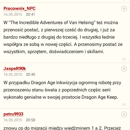
Pracownix_NPC
16.05.2015
20:41
W "The Incredible Adventures of Van Helsing" też można
przenosić postać, z pierwszej cześć do drugiej, i już za
bardzo niedługo z drugiej do trzeciej. I wszystko ładnie
współgra ze sobą w nowej części. A przenosimy postać ze
wszystkim, sprzętem, doświadczeniem i skillami.
13
JaspeR90k
16.05.2015
20:45
W przypadku Dragon Age Inkwizycja ogromną robotę przy
przenoszeniu stanu śwata z poprzednich częśic serii
wykonało genialne w swojej prostocie Dragon Age Keep.
14
petru9933
16.05.2015
20:58
znowu co do migracji między wiedźminem 1 a 2. Przecież