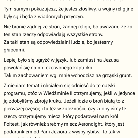
Tym samym pokazujesz, że jesteś złośliwy, a wojny religijne
były są i będą z wiadomych przyczyn.
Nie bronie żądnej ze stron, żadnej religii, bo uważam, że za
ten stan rzeczy odpowiadają wszystkie strony.
Za taki stan są odpowiedzialni ludzie, bo jesteśmy
głupcami.
Lepiej było się ugryźć w język, lub zamiast na Jezusa
powołać się na np. czerwonego kapturka.
Takim zachowaniem wg. mnie wchodzisz na grząski grunt.
Zmieniam temat i chciałem się odnieść do tematyki
programu, otóż w Wiedźminie II otrzymujemy, jeśli w jedynce
ją zdobyliśmy zbroję kruka. Jeżeli idzie o broń białą to z
pierwszej części; i tu też w zależności, czy zdobyliśmy te
rzeczy otrzymujemy miecz, który podarował nam król
Foltest, jak również srebrny miecz Aerondight, który jest
podarunkiem od Pani Jeziora z wyspy rybitw. To tak w