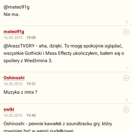
@mateo91g
Nie ma.
6
mateo91g
16.05.2015
19:08
@AraszTVGRY - aha, dzięki. To mogę spokojnie oglądać,
wszystkie Gothicki i Mass Effecty ukończyłem, bałem się o
spoilery z Wiedźmina 3.
7
Oshinoshi
16.05.2015
19:31
Muzyka z intra ?
8
swiki
16.05.2015
19:45
Oshinoshi - pewnie kawałek z soundtracku gry, który
powinien być w wersji pudełkowej.