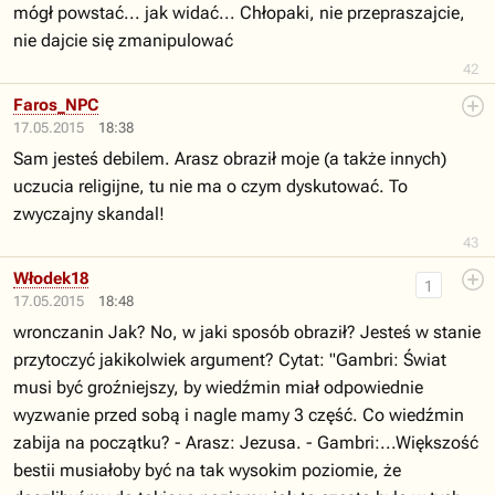
mógł powstać... jak widać... Chłopaki, nie przepraszajcie,
nie dajcie się zmanipulować
42
Faros_NPC
17.05.2015
18:38
Sam jesteś debilem. Arasz obraził moje (a także innych)
uczucia religijne, tu nie ma o czym dyskutować. To
zwyczajny skandal!
43
Włodek18
1
17.05.2015
18:48
wronczanin Jak? No, w jaki sposób obraził? Jesteś w stanie
przytoczyć jakikolwiek argument? Cytat: "Gambri: Świat
musi być groźniejszy, by wiedźmin miał odpowiednie
wyzwanie przed sobą i nagle mamy 3 część. Co wiedźmin
zabija na początku? - Arasz: Jezusa. - Gambri:...Większość
bestii musiałoby być na tak wysokim poziomie, że