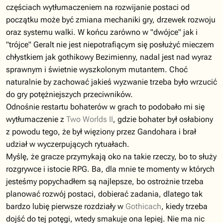
częściach wytłumaczeniem na rozwijanie postaci od
początku może być zmiana mechaniki gry, drzewek rozwoju
oraz systemu walki. W końcu zarówno w "dwójce" jak i
"trójce" Geralt nie jest niepotrafiącym się posłużyć mieczem
chłystkiem jak gothikowy Bezimienny, nadal jest nad wyraz
sprawnym i świetnie wyszkolonym mutantem. Choć
naturalnie by zachować jakieś wyzwanie trzeba było wrzucić
do gry potężniejszych przeciwników.
Odnośnie restartu bohaterów w grach to podobało mi się
wytłumaczenie z
Two Worlds II
, gdzie bohater był osłabiony
z powodu tego, że był więziony przez Gandohara i brał
udział w wyczerpujących rytuałach.
Myślę, że gracze przymykają oko na takie rzeczy, bo to służy
rozgrywce i istocie RPG. Ba, dla mnie te momenty w których
jesteśmy popychadłem są najlepsze, bo ostrożnie trzeba
planować rozwój postaci, dobierać zadania, dlatego tak
bardzo lubię pierwsze rozdziały w
Gothicach
, kiedy trzeba
dojść do tej potęgi, wtedy smakuje ona lepiej. Nie ma nic