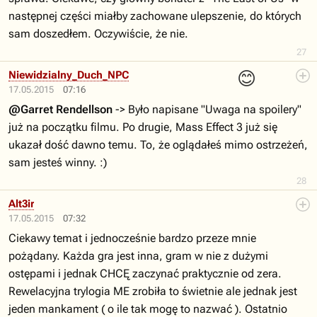
następnej części miałby zachowane ulepszenie, do których
sam doszedłem. Oczywiście, że nie.
27
😊
Niewidzialny_Duch_NPC
17.05.2015
07:16
@Garret Rendellson
-> Było napisane "Uwaga na spoilery"
już na początku filmu. Po drugie, Mass Effect 3 już się
ukazał dość dawno temu. To, że oglądałeś mimo ostrzeżeń,
sam jesteś winny. :)
28
Alt3ir
17.05.2015
07:32
Ciekawy temat i jednocześnie bardzo przeze mnie
pożądany. Każda gra jest inna, gram w nie z dużymi
ostępami i jednak CHCĘ zaczynać praktycznie od zera.
Rewelacyjna trylogia ME zrobiła to świetnie ale jednak jest
jeden mankament ( o ile tak mogę to nazwać ). Ostatnio