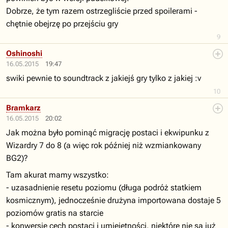
Dobrze, że tym razem ostrzegliście przed spoilerami -
chętnie obejrzę po przejściu gry
9
Oshinoshi
16.05.2015
19:47
swiki pewnie to soundtrack z jakiejś gry tylko z jakiej :v
10
Bramkarz
16.05.2015
20:02
Jak można było pominąć migrację postaci i ekwipunku z
Wizardry 7 do 8 (a więc rok później niż wzmiankowany
BG2)?
Tam akurat mamy wszystko:
- uzasadnienie resetu poziomu (długa podróż statkiem
kosmicznym), jednocześnie drużyna importowana dostaje 5
poziomów gratis na starcie
- konwersję cech postaci i umiejętności, niektóre nie są już