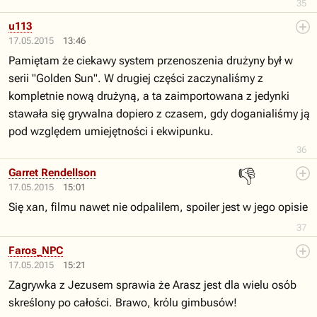
35
u113
17.05.2015
13:46
Pamiętam że ciekawy system przenoszenia drużyny był w
serii "Golden Sun". W drugiej części zaczynaliśmy z
kompletnie nową drużyną, a ta zaimportowana z jedynki
stawała się grywalna dopiero z czasem, gdy doganialiśmy ją
pod względem umiejętności i ekwipunku.
36
👎
Garret Rendellson
17.05.2015
15:01
Się xan, filmu nawet nie odpalilem, spoiler jest w jego opisie
37
Faros_NPC
17.05.2015
15:21
Zagrywka z Jezusem sprawia że Arasz jest dla wielu osób
skreślony po całości. Brawo, królu gimbusów!