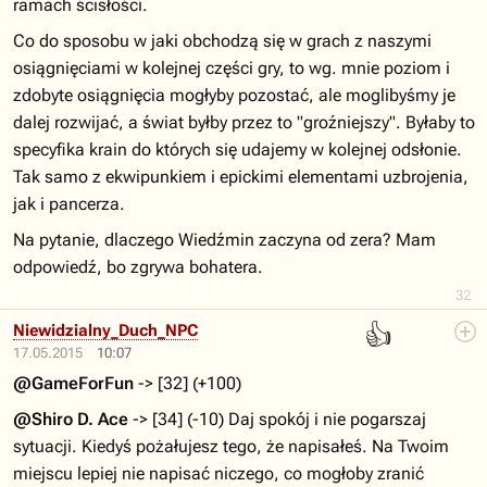
ramach ścisłości.
Co do sposobu w jaki obchodzą się w grach z naszymi
osiągnięciami w kolejnej części gry, to wg. mnie poziom i
zdobyte osiągnięcia mogłyby pozostać, ale moglibyśmy je
dalej rozwijać, a świat byłby przez to "groźniejszy". Byłaby to
specyfika krain do których się udajemy w kolejnej odsłonie.
Tak samo z ekwipunkiem i epickimi elementami uzbrojenia,
jak i pancerza.
Na pytanie, dlaczego Wiedźmin zaczyna od zera? Mam
odpowiedź, bo zgrywa bohatera.
32
👍
Niewidzialny_Duch_NPC
17.05.2015
10:07
@GameForFun
-> [32] (+100)
@Shiro D. Ace
-> [34] (-10) Daj spokój i nie pogarszaj
sytuacji. Kiedyś pożałujesz tego, że napisałeś. Na Twoim
miejscu lepiej nie napisać niczego, co mogłoby zranić