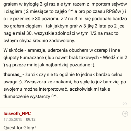
grałem w trylogię 2-gi raz ale tym razem z importem sejwów
i ciągiem ( 2 miesiące to zajęło ^^ a pro po czasu RPGów ) i
o ile przeniesie 30 poziomu z 2 na 3 mi się podobało bardzo
bo grałem ciągiem - tak jakbym grał w 3-jkę 2 lata po 2-jce i
nagle miał 30, wszystkie zdolności w tym 1/2 na max to
byłbym chyba średnio zadowolony.
W skrócie - amnezje, uderzenia obuchem w czerep i inne
głupoty tłumaczące ( lub nawet brak takowych - Wiedźmin 2
) są przeze mnie jak najbardziej pożądane :).
thomas_
- żarcik czy nie to ogólnie to jednak bardzo celna
uwaga :). Zwłaszcza ze znakami, bo style to już bardziej po
swojemu można interpretować, aczkolwiek mi takie
tłumaczenie wystarczy ^^.
29
Ioisvoth_NPC
17.05.2015
09:12
Quest for Glory !