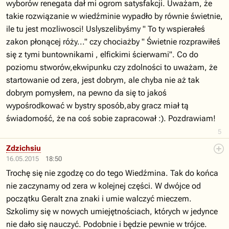
wyborów renegata dał mi ogrom satysfakcji. Uważam, że
takie rozwiązanie w wiedźminie wypadło by równie świetnie,
ile tu jest mozliwosci! Uslyszelibyśmy " To ty wspierałeś
zakon płonącej róży..." czy chociażby " Świetnie rozprawiłeś
się z tymi buntownikami , elfickimi ścierwami". Co do
poziomu stworów,ekwipunku czy zdolności to uważam, że
startowanie od zera, jest dobrym, ale chyba nie aż tak
dobrym pomysłem, na pewno da się to jakoś
wypośrodkować w bystry sposób,aby gracz miał tą
świadomość, że na coś sobie zapracował :). Pozdrawiam!
5
Zdzichsiu
16.05.2015
18:50
Trochę się nie zgodzę co do tego Wiedźmina. Tak do końca
nie zaczynamy od zera w kolejnej części. W dwójce od
początku Geralt zna znaki i umie walczyć mieczem.
Szkolimy się w nowych umiejętnościach, których w jedynce
nie dało się nauczyć. Podobnie i będzie pewnie w trójce.