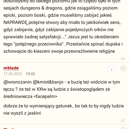
doszlibyśmy do takiego poziomu jak to często było w tych
sesjach dungeons & dragons, gdzie osiągaliśmy poziom
epicki, poziom boski, gdzie musieliśmy zabijać jakieś
NAPRAWDĘ potężne stwory aby miało to jakikolwiek sens,
gdyż zabijanie, gdyż zabijanie pojedynczych orków nie
sprawiało żadnej satysfakcji..." Jezus jest tu określeniem
tego "potężnego przeciwnika". Przestańcie spinać dupska i
schowajcie do kieszeni swoje przewrażliwienie religijne
44
mblade
1
17.05.2015
19:03
@wronczanin @kmiot&banjo - a buzię też widzicie w tym
tęczu ? że też w XXIw są ludzie z światopoglądem ze
średniowiecza <facepalm>
dobrze że to wymierający gatunek, bo tak to by nigdy ludzie
nie wyszli z jaskini
45