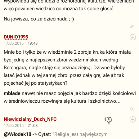
Wypowiada się do ludzi o różnorodnej kulturze, wierzeniach
więc powinien wiedzieć co można tak sobie głosić.
Na jowisza, co za dziecinada ;-)
49
DUNIO1995
17.05.2015
19:48
Mnie boli tylko że w wiedźminie 2 zbroja kruka która miała
być jedną z najlepszych zbroi wiedźmińskich według
Berengara, nagle staję się beznadziejną. Dziwne byłoby
latać jednak w tej samej zbroi przez całą grę, ale aż tak
pojechać jej po statystykach?
mblade
nawet nie masz pojęcia jak bardzo dzięki kościołowi
w średniowieczu rozwinęła się kultura i szkolnictwo...
50
👎
Niewidzialny_Duch_NPC
17.05.2015
21:08
@Włodek18
-> Cytat: "
Religia jest największym