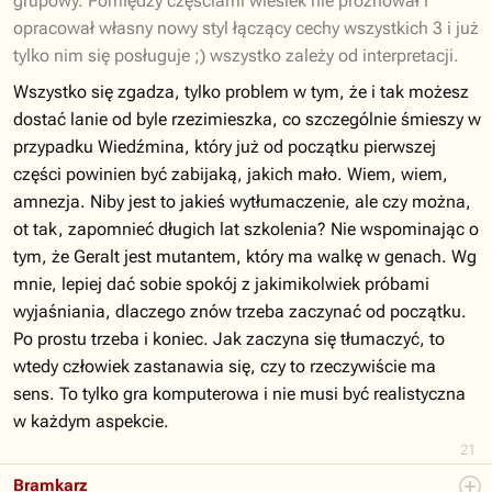
grupowy. Pomiędzy częściami wiesiek nie próżnował i
opracował własny nowy styl łączący cechy wszystkich 3 i już
tylko nim się posługuje ;) wszystko zależy od interpretacji.
Wszystko się zgadza, tylko problem w tym, że i tak możesz
dostać lanie od byle rzezimieszka, co szczególnie śmieszy w
przypadku Wiedźmina, który już od początku pierwszej
części powinien być zabijaką, jakich mało. Wiem, wiem,
amnezja. Niby jest to jakieś wytłumaczenie, ale czy można,
ot tak, zapomnieć długich lat szkolenia? Nie wspominając o
tym, że Geralt jest mutantem, który ma walkę w genach. Wg
mnie, lepiej dać sobie spokój z jakimikolwiek próbami
wyjaśniania, dlaczego znów trzeba zaczynać od początku.
Po prostu trzeba i koniec. Jak zaczyna się tłumaczyć, to
wtedy człowiek zastanawia się, czy to rzeczywiście ma
sens. To tylko gra komputerowa i nie musi być realistyczna
w każdym aspekcie.
21
Bramkarz