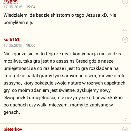
Flypho
17.05.2015
19:04
Wiedziałem, że będzie shitstorm o tego Jezusa xD. Nie
pomyliłem się.
46
kolti161
17.05.2015
19:06
Nie zgodze sie co to tego ze gry z kontynuacja nie sa dzis
mozliwe, tska gra jest np assasins Creed gdzie nasze
umiejetnosci sa co raz lepsze i jest to gra rozkladana na
lata, gdzie nadal gramy tym samym herosem, mowie o roli
asasyna, ktory pokazuje swoja nature w roznych aspektach
gry, co moim zdaniem jest świetne, zyskujemy nowy
ekwipunek I umiejetnosci, nie uczymy sie od nowa skakac
po dachach czy walki mieczem, mamy to zapisane w
genach.
47
pieterkov