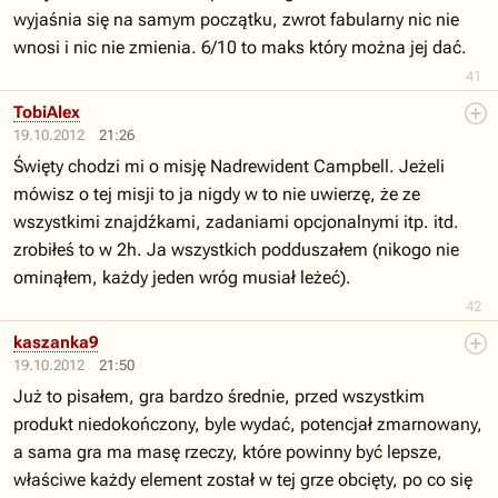
wyjaśnia się na samym początku, zwrot fabularny nic nie
wnosi i nic nie zmienia. 6/10 to maks który można jej dać.
41
TobiAlex
19.10.2012
21:26
Święty chodzi mi o misję Nadrewident Campbell. Jeżeli
mówisz o tej misji to ja nigdy w to nie uwierzę, że ze
wszystkimi znajdźkami, zadaniami opcjonalnymi itp. itd.
zrobiłeś to w 2h. Ja wszystkich podduszałem (nikogo nie
ominąłem, każdy jeden wróg musiał leżeć).
42
kaszanka9
19.10.2012
21:50
Już to pisałem, gra bardzo średnie, przed wszystkim
produkt niedokończony, byle wydać, potencjał zmarnowany,
a sama gra ma masę rzeczy, które powinny być lepsze,
właściwe każdy element został w tej grze obcięty, po co się