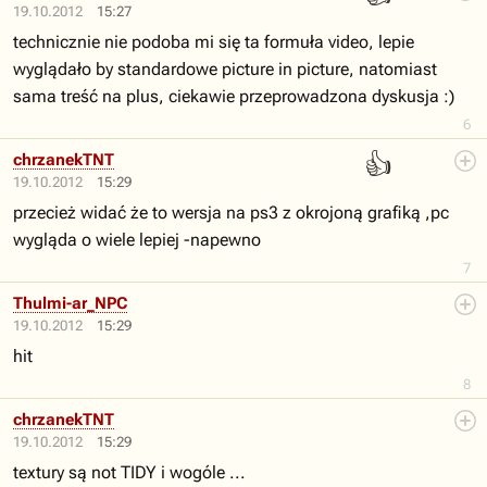
19.10.2012
15:27
technicznie nie podoba mi się ta formuła video, lepie
wyglądało by standardowe picture in picture, natomiast
sama treść na plus, ciekawie przeprowadzona dyskusja :)
6
👍
chrzanekTNT
19.10.2012
15:29
przecież widać że to wersja na ps3 z okrojoną grafiką ,pc
wygląda o wiele lepiej -napewno
7
Thulmi-ar_NPC
19.10.2012
15:29
hit
8
chrzanekTNT
19.10.2012
15:29
textury są not TIDY i wogóle ...