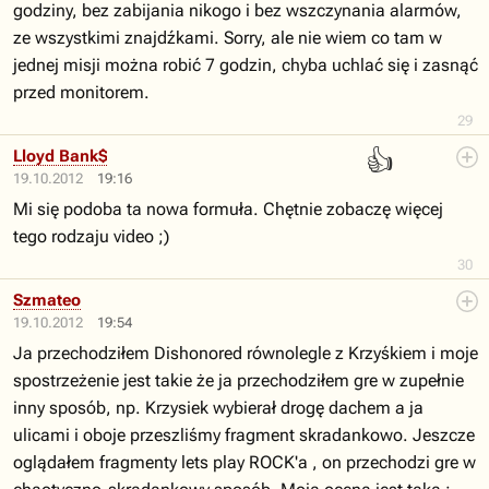
godziny, bez zabijania nikogo i bez wszczynania alarmów,
ze wszystkimi znajdźkami. Sorry, ale nie wiem co tam w
jednej misji można robić 7 godzin, chyba uchlać się i zasnąć
przed monitorem.
29
👍
Lloyd Bank$
19.10.2012
19:16
Mi się podoba ta nowa formuła. Chętnie zobaczę więcej
tego rodzaju video ;)
30
Szmateo
19.10.2012
19:54
Ja przechodziłem Dishonored równolegle z Krzyśkiem i moje
spostrzeżenie jest takie że ja przechodziłem gre w zupełnie
inny sposób, np. Krzysiek wybierał drogę dachem a ja
ulicami i oboje przeszliśmy fragment skradankowo. Jeszcze
oglądałem fragmenty lets play ROCK'a , on przechodzi gre w