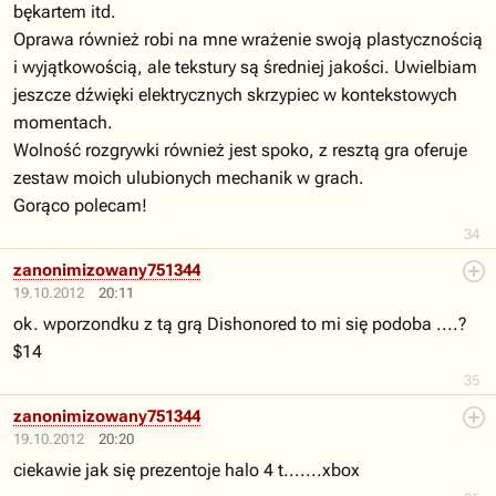
bękartem itd.
Oprawa również robi na mne wrażenie swoją plastycznością
i wyjątkowością, ale tekstury są średniej jakości. Uwielbiam
jeszcze dźwięki elektrycznych skrzypiec w kontekstowych
momentach.
Wolność rozgrywki również jest spoko, z resztą gra oferuje
zestaw moich ulubionych mechanik w grach.
Gorąco polecam!
34
zanonimizowany751344
19.10.2012
20:11
ok. wporzondku z tą grą Dishonored to mi się podoba ....?
$14
35
zanonimizowany751344
19.10.2012
20:20
ciekawie jak się prezentoje halo 4 t.......xbox