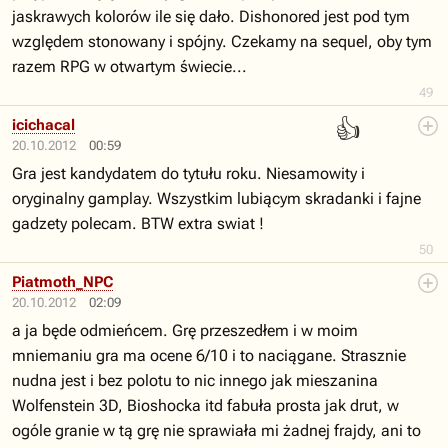
jaskrawych kolorów ile się dało. Dishonored jest pod tym
względem stonowany i spójny. Czekamy na sequel, oby tym
razem RPG w otwartym świecie...
49
👍
icichacal
20.10.2012
00:59
Gra jest kandydatem do tytułu roku. Niesamowity i
oryginalny gamplay. Wszystkim lubiącym skradanki i fajne
gadzety polecam. BTW extra swiat !
50
Piatmoth_NPC
20.10.2012
02:09
a ja będe odmieńcem. Grę przeszedłem i w moim
mniemaniu gra ma ocene 6/10 i to naciągane. Strasznie
nudna jest i bez polotu to nic innego jak mieszanina
Wolfenstein 3D, Bioshocka itd fabuła prosta jak drut, w
ogóle granie w tą grę nie sprawiała mi żadnej frajdy, ani to