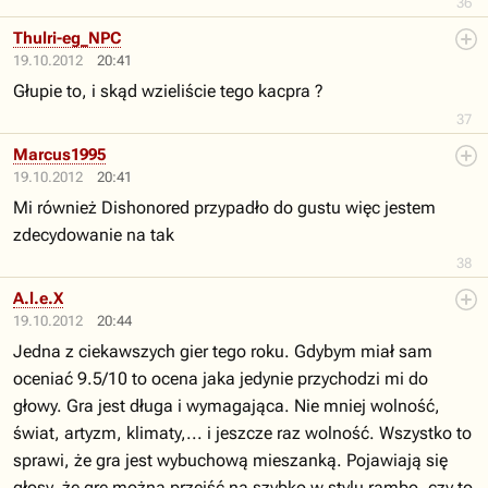
36
Thulri-eg_NPC
19.10.2012
20:41
Głupie to, i skąd wzieliście tego kacpra ?
37
Marcus1995
19.10.2012
20:41
Mi również Dishonored przypadło do gustu więc jestem
zdecydowanie na tak
38
A.l.e.X
19.10.2012
20:44
Jedna z ciekawszych gier tego roku. Gdybym miał sam
oceniać 9.5/10 to ocena jaka jedynie przychodzi mi do
głowy. Gra jest długa i wymagająca. Nie mniej wolność,
świat, artyzm, klimaty,... i jeszcze raz wolność. Wszystko to
sprawi, że gra jest wybuchową mieszanką. Pojawiają się
głosy, że grę można przejść na szybko w stylu rambo, czy to