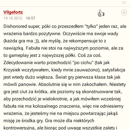
19
👍
Vilgefortz
19.10.2012
16:57
Dishonored super, póki co przeszedłem "tylko" jeden raz, ale
wrażenia bardzo pozytywne. Oczywiście ma swoje wady
(każda gra ma ;)), ale myślę, że rekompensuje to z
nawiązką. Fabuła nie stoi na najwyższym poziomie, ale za
to gameplay jest z najwyższej półki. Coś za coś.
Zdecydowanie warto przechodzić "po cichu" (tak jak
Krzysiek wczytywałem, kiedy mnie zauważono), satysfakcja
jest wtedy dużo większa. Świat gry pierwsza klasa tak jak
mówili panowie. Absolutnie się w nim zakochałem. Niestety
gra jest ciut za krótka, ale poziomy są skonstruowane tak,
aby przechodzić je wielokrotnie, a jak mówiłem wcześniej
fabuła nie ma kolosalnego znaczenia, więc nie odniesiemy
wrażenia, że jesteśmy nie na miejscu powtarzając jakąś
misję ze środka gry. Gra może dla niektórych
kontrowersyjna, ale biorąc pod uwagę wszystkie zalety i