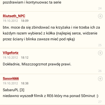
pozdrawiam i kontynuowac ta serie
24
Riutseth_NPC
19.10.2012
18:09
btw. moce da się zbindować na krzyżaka i nie trzeba ich za
każdym razem wybierać z kółka (najlepiej serce, widzenie
przez ściany i blinka zawsze mieć pod ręką)
25
Vilgefortz
19.10.2012
18:12
Dokładnie, Miszczogrzmot prawdę prawi.
26
Sasori666
19.10.2012
18:38
SabaruPL [3]
niedawno wyszedł filmik z RE6 który ma ponad 50minut :)
27