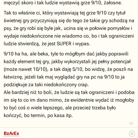
męczyć skoro i tak ludzie wystawią grze 9/10, żałosne.
Tak to właśnie ci, który wystawiają tej grze 9/10 czy tytuł
świetnej gry przyczyniają się do tego że takie gry schodzą na
psy, że gry robi się byle jak, ucina się w połowie pomysłów i
wydaje niedokończone nie wiadomo co, bo i tak ograniczeni
ludzie stwierdzą, że jest SUPER i wypas.
9/10 ha ha, ale beka, tyle to mógłbym dać jakby poprawili
każdy element tej gry, jakby wykorzystali jej pełny potencjał
(może nawet 10/10), a tak daję 5/10, bo widzę, że poszli na
łatwiznę, jeżeli tak maj wyglądać gry na pc na 9/10 to ja
podziękuje za taki niedokończony crap.
Ale bardziej niż to boli, że ludzie są tak ograniczeni i podoba
im się to co im dano mimo, że ewidentnie wydać iż mogłoby
to być coś o wiele lepszego, ale przecież trzeba było
kończyć, bo termin, po kasa itp.
43
BzArEx