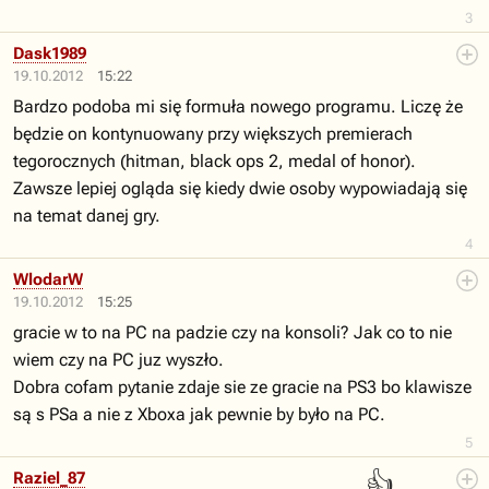
3
Dask1989
19.10.2012
15:22
Bardzo podoba mi się formuła nowego programu. Liczę że
będzie on kontynuowany przy większych premierach
tegorocznych (hitman, black ops 2, medal of honor).
Zawsze lepiej ogląda się kiedy dwie osoby wypowiadają się
na temat danej gry.
4
WlodarW
19.10.2012
15:25
gracie w to na PC na padzie czy na konsoli? Jak co to nie
wiem czy na PC juz wyszło.
Dobra cofam pytanie zdaje sie ze gracie na PS3 bo klawisze
są s PSa a nie z Xboxa jak pewnie by było na PC.
5
👍
Raziel_87