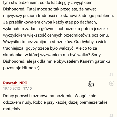
tym stwierdzeniem, co do każdej gry z wyjątkiem
Dishonored. Tutaj moce są tak przegięte, że nawet
najwyższy poziom trudności nie stanowi żadnego problemu.
Ja przeblinkowałem chyba każdy etap po dachach,
wykonałem zadania główne i poboczne, a potem jeszcze
wyczyściłem większość cennych przedmiotów z poziomu.
Wszystko to bez zabijania strażników. Gra byłaby o wiele
trudniejsza, gdyby trzeba było walczyć. Ale co to za
skradanka, w której wyzwaniem ma być walka? Sorry
Dishonored, ale jak dla mnie obywatelem Kane'm gatunku
pozostaje Hitman :)
21
👍
Ruyrath_NPC
19.10.2012
17:10
Dobry pomysł i rozmowa na poziomie. W ogóle nie
odczułem nudy. Róbcie przy każdej dużej premierze takie
materiały.
22