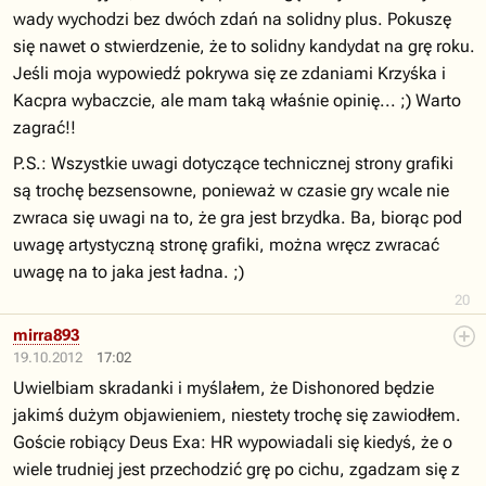
wady wychodzi bez dwóch zdań na solidny plus. Pokuszę
się nawet o stwierdzenie, że to solidny kandydat na grę roku.
Jeśli moja wypowiedź pokrywa się ze zdaniami Krzyśka i
Kacpra wybaczcie, ale mam taką właśnie opinię... ;) Warto
zagrać!!
P.S.: Wszystkie uwagi dotyczące technicznej strony grafiki
są trochę bezsensowne, ponieważ w czasie gry wcale nie
zwraca się uwagi na to, że gra jest brzydka. Ba, biorąc pod
uwagę artystyczną stronę grafiki, można wręcz zwracać
uwagę na to jaka jest ładna. ;)
20
mirra893
19.10.2012
17:02
Uwielbiam skradanki i myślałem, że Dishonored będzie
jakimś dużym objawieniem, niestety trochę się zawiodłem.
Goście robiący Deus Exa: HR wypowiadali się kiedyś, że o
wiele trudniej jest przechodzić grę po cichu, zgadzam się z