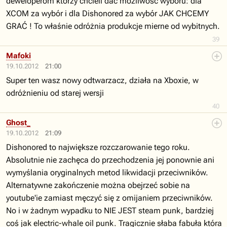
deweloperom którzy chcieli dać możliwość wyboru: dla
XCOM za wybór i dla Dishonored za wybór JAK CHCEMY
GRAĆ ! To właśnie odróżnia produkcje mierne od wybitnych.
39
Mafoki
19.10.2012
21:00
Super ten wasz nowy odtwarzacz, działa na Xboxie, w
odróżnieniu od starej wersji
40
Ghost_
19.10.2012
21:09
Dishonored to największe rozczarowanie tego roku.
Absolutnie nie zachęca do przechodzenia jej ponownie ani
wymyślania oryginalnych metod likwidacji przeciwników.
Alternatywne zakończenie można obejrzeć sobie na
youtube'ie zamiast męczyć się z omijaniem przeciwników.
No i w żadnym wypadku to NIE JEST steam punk, bardziej
coś jak electric-whale oil punk. Tragicznie słaba fabuła która