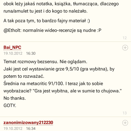
obok leży jakaś notatka, książka, tłumacząca, dlaczego
runa/amulet tu jest i do kogo to należało.
A tak poza tym, to bardzo fajny materiał :)
@Etholt: normalnie wideo-recenzje są nudne :P
12
Bai_NPC
19.10.2012
16:30
Temat rozmowy bezsensu. Nie oglądam.
Jaki jest cel wystawianie grze 9,5/10 (gra wybitna), by
potem to rozważać.
Średnia na metacritic 91/100. I teraz jak to sobie
wyobrażacie? "Gra jest wybitna, ale w sumie to chujowa."
No thanks.
GOTY.
13
zanonimizowany212230
19.10.2012
16:34