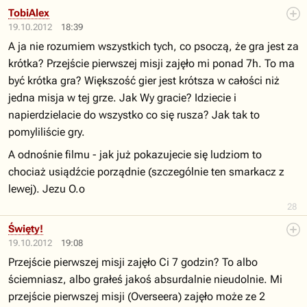
TobiAlex
19.10.2012
18:39
A ja nie rozumiem wszystkich tych, co psoczą, że gra jest za
krótka? Przejście pierwszej misji zajęło mi ponad 7h. To ma
być krótka gra? Większość gier jest krótsza w całości niż
jedna misja w tej grze. Jak Wy gracie? Idziecie i
napierdzielacie do wszystko co się rusza? Jak tak to
pomyliliście gry.
A odnośnie filmu - jak już pokazujecie się ludziom to
chociaż usiądźcie porządnie (szczególnie ten smarkacz z
lewej). Jezu O.o
28
Święty!
19.10.2012
19:08
Przejście pierwszej misji zajęło Ci 7 godzin? To albo
ściemniasz, albo grałeś jakoś absurdalnie nieudolnie. Mi
przejście pierwszej misji (Overseera) zajęło może ze 2