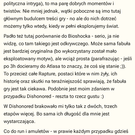
polityczna intryga), to ma parę dobrych momentów i
twistów. Nie mniej jednak, wątki poboczne są imo tutaj
głównym budulcem treści gry - no ale do nich dotrzeć
możemy tylko wtedy, kiedy w pełni eksplorujemy świat.
Padło też tutaj porównanie do Bioshocka - serio, ja nie
widzę, co tam takiego jest odkrywczego. Może sama fabuła
jest bardziej oryginalna (bo wykorzystany został mało
eksploatowany motyw), ale wciąż prosta (parafrazując - jeśli
po 3h docieramy do Atlasa to znaczy, że coś się stanie ;)).
To przecież całe Rapture, postaci które w nim żyły, ich
historię oraz skutki na teraźniejszość sprawiają, że fabuła
gry jest tak ciekawa. Podobnie jest moim zdaniem w
przypadku Dishonored - reszta to rzecz gustu :)
W Dishonored brakowało mi tylko tak z dwóch, trzech
etapów więcej. Bo sama ich długość dla mnie jest
wystarczająca.
Co do run i amuletów - w prawie każdym przypadku gdzieś