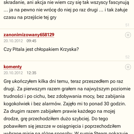
skradanie, ani akcja nie wiem czy się tak wszyscy fascynują
... ja na pewno nie wrócę do niej po raz drugi ... i tak żałuje
czasu na przejście tej gry
51
zanonimizowany658129
20.10.2012
09:45
Czy Pitala jest chłopakiem Krzyska?
52
komenty
20.10.2012
12:35
Grę ukończyłem kilka dni temu, teraz przeszedłem po raz
drugi. Za pierwszym razem grałem na najwyższym poziomie
trudności i po cichu, bez zdobywania mocy, bez zabijania
kogokolwiek i bez alarmów. Zajęło mi to ponad 30 godzin.
Za drugim razem zabijałem prawie każdego na mojej
drodze, grę przechodziłem dużo szybciej. Do tego
pobawiłem się jeszcze w osiągnięcia i poprzechodziłem
wybrane misje na różne sposoby. W sumie Steam pokazuje