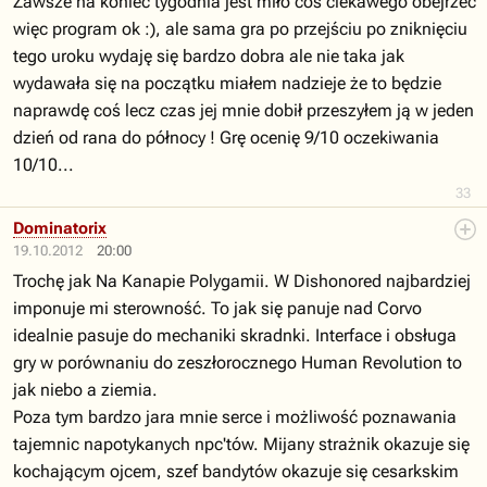
Zawsze na koniec tygodnia jest miło coś ciekawego obejrzeć
więc program ok :), ale sama gra po przejściu po zniknięciu
tego uroku wydaję się bardzo dobra ale nie taka jak
wydawała się na początku miałem nadzieje że to będzie
naprawdę coś lecz czas jej mnie dobił przeszyłem ją w jeden
dzień od rana do północy ! Grę ocenię 9/10 oczekiwania
10/10...
33
Dominatorix
19.10.2012
20:00
Trochę jak Na Kanapie Polygamii. W Dishonored najbardziej
imponuje mi sterowność. To jak się panuje nad Corvo
idealnie pasuje do mechaniki skradnki. Interface i obsługa
gry w porównaniu do zeszłorocznego Human Revolution to
jak niebo a ziemia.
Poza tym bardzo jara mnie serce i możliwość poznawania
tajemnic napotykanych npc'tów. Mijany strażnik okazuje się
kochającym ojcem, szef bandytów okazuje się cesarkskim