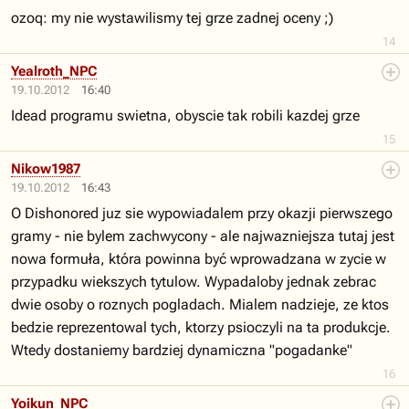
ozoq: my nie wystawilismy tej grze zadnej oceny ;)
14
Yealroth_NPC
19.10.2012
16:40
Idead programu swietna, obyscie tak robili kazdej grze
15
Nikow1987
19.10.2012
16:43
O Dishonored juz sie wypowiadalem przy okazji pierwszego
gramy - nie bylem zachwycony - ale najwazniejsza tutaj jest
nowa formuła, która powinna być wprowadzana w zycie w
przypadku wiekszych tytulow. Wypadaloby jednak zebrac
dwie osoby o roznych pogladach. Mialem nadzieje, ze ktos
bedzie reprezentowal tych, ktorzy psioczyli na ta produkcje.
Wtedy dostaniemy bardziej dynamiczna "pogadanke"
16
Yoikun_NPC