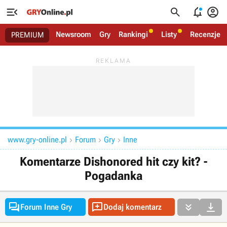




Newsroom
Gry
Rankingi
Listy
Recenzje
PREMIUM
www.gry-online.pl
Forum
Gry
Inne



Komentarze Dishonored hit czy kit? -
Pogadanka




Forum Inne Gry
Dodaj komentarz