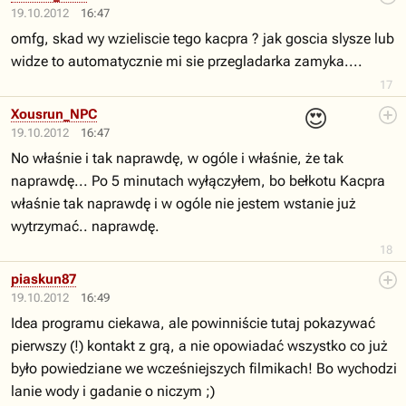
19.10.2012
16:47
omfg, skad wy wzieliscie tego kacpra ? jak goscia slysze lub
widze to automatycznie mi sie przegladarka zamyka....
17
😍
Xousrun_NPC
19.10.2012
16:47
No właśnie i tak naprawdę, w ogóle i właśnie, że tak
naprawdę... Po 5 minutach wyłączyłem, bo bełkotu Kacpra
właśnie tak naprawdę i w ogóle nie jestem wstanie już
wytrzymać.. naprawdę.
18
piaskun87
19.10.2012
16:49
Idea programu ciekawa, ale powinniście tutaj pokazywać
pierwszy (!) kontakt z grą, a nie opowiadać wszystko co już
było powiedziane we wcześniejszych filmikach! Bo wychodzi
lanie wody i gadanie o niczym ;)