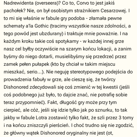
Nadrewidenta (overseera)? Co to, Corvo to jest jakiś
pachołek? Nie, on był osobistym strażnikiem Cesarzowej. I
to mi się właśnie w fabule gry podoba - złamała pewne
schematy a'la Gothic (tracimy wszystkie nasze zdolności, a
tego powód jest ubzdurany) i traktuje mnie poważnie. I na
każdym kroku takie coś spotykamy - w każdej innej grze
nasz cel byłby oczywiście na szarym końcu lokacji, a zanim
byśmy do niego dotarli, musielibyśmy się przedrzeć przez
zamek pełen pułapek (kto by chciał w takim miejscu
mieszkać, serio...). Nie neguję stereotypowego podejścia do
prowadzenia fabuły w grze, ale cieszę się, że twórcy
Dishonored zdecydowali się coś zmienić w tej kwestii (jeśli
coś podobnego już było, to dajcie znać, nie potrafię sobie
teraz przypomnieć). Fakt, długość gry może przy tym
cierpieć, ale cóż, jeśli się idzie tylko jak po sznurku, to tak
jakby w fabule Lotra zostawić tylko fakt, że szli przez 3 tomy
i na końcu zniszczyli pierścień. I choć trudno się nie zgodzić,
że główny wątek Dishonored oryginalny nie jest (ot,