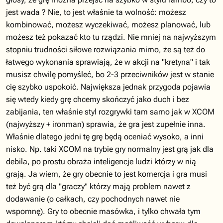
jest wada ? Nie, to jest właśnie ta wolność: możesz
kombinować, możesz wyczekiwać, możesz planować, lub
możesz też pokazać kto tu rządzi. Nie mniej na najwyższym
stopniu trudności siłowe rozwiązania mimo, że są też do
łatwego wykonania sprawiają, że w akcji na "kretyna" i tak
musisz chwilę pomyśleć, bo 2-3 przeciwników jest w stanie
cię szybko uspokoić. Największa jednak przygoda pojawia
się wtedy kiedy grę chcemy skończyć jako duch i bez
zabijania, ten właśnie styl rozgrywki tam samo jak w XCOM
(najwyższy + ironman) sprawia, że gra jest zupełnie inna.
Właśnie dlatego jedni tę grę będą oceniać wysoko, a inni
nisko. Np. taki XCOM na trybie gry normalny jest grą jak dla
debila, po prostu obraża inteligencje ludzi którzy w nią
grają. Ja wiem, że gry obecnie to jest komercja i gra musi
też być grą dla "graczy" którzy mają problem nawet z
dodawanie (o całkach, czy pochodnych nawet nie
wspomnę). Gry to obecnie masówka, i tylko chwała tym