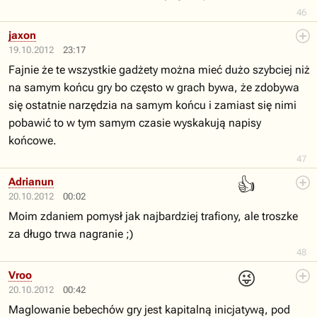
46
jaxon
19.10.2012
23:17
Fajnie że te wszystkie gadżety można mieć dużo szybciej niż
na samym końcu gry bo często w grach bywa, że zdobywa
się ostatnie narzędzia na samym końcu i zamiast się nimi
pobawić to w tym samym czasie wyskakują napisy
końcowe.
47
👍
Adrianun
20.10.2012
00:02
Moim zdaniem pomysł jak najbardziej trafiony, ale troszke
za długo trwa nagranie ;)
48
😜
Vroo
20.10.2012
00:42
Maglowanie bebechów gry jest kapitalną inicjatywą, pod