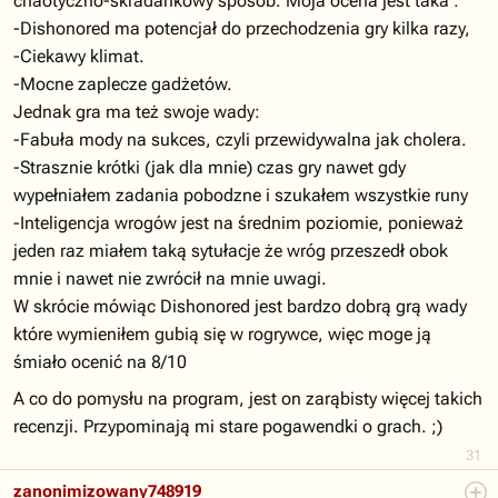
chaotyczno-skradankowy sposób. Moja ocena jest taka :
-Dishonored ma potencjał do przechodzenia gry kilka razy,
-Ciekawy klimat.
-Mocne zaplecze gadżetów.
Jednak gra ma też swoje wady:
-Fabuła mody na sukces, czyli przewidywalna jak cholera.
-Strasznie krótki (jak dla mnie) czas gry nawet gdy
wypełniałem zadania pobodzne i szukałem wszystkie runy
-Inteligencja wrogów jest na średnim poziomie, ponieważ
jeden raz miałem taką sytułacje że wróg przeszedł obok
mnie i nawet nie zwrócił na mnie uwagi.
W skrócie mówiąc Dishonored jest bardzo dobrą grą wady
które wymieniłem gubią się w rogrywce, więc moge ją
śmiało ocenić na 8/10
A co do pomysłu na program, jest on zarąbisty więcej takich
recenzji. Przypominają mi stare pogawendki o grach. ;)
31
zanonimizowany748919