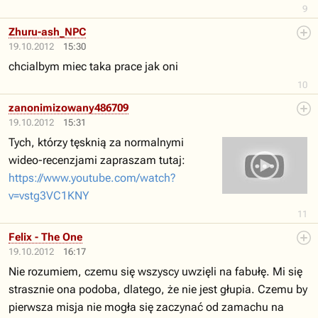
9
Zhuru-ash_NPC
19.10.2012
15:30
chcialbym miec taka prace jak oni
10
zanonimizowany486709
19.10.2012
15:31
Tych, którzy tęsknią za normalnymi
wideo-recenzjami zapraszam tutaj:
https://www.youtube.com/watch?
v=vstg3VC1KNY
11
Felix - The One
19.10.2012
16:17
Nie rozumiem, czemu się wszyscy uwzięli na fabułę. Mi się
strasznie ona podoba, dlatego, że nie jest głupia. Czemu by
pierwsza misja nie mogła się zaczynać od zamachu na