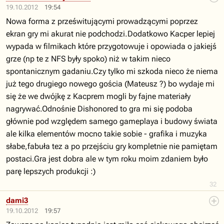
19.10.2012
19:54
Nowa forma z prześwitującymi prowadzącymi poprzez
ekran gry mi akurat nie podchodzi.Dodatkowo Kacper lepiej
wypada w filmikach które przygotowuje i opowiada o jakiejś
grze (np te z NFS były spoko) niż w takim nieco
spontanicznym gadaniu.Czy tylko mi szkoda nieco że niema
już tego drugiego nowego gościa (Mateusz ?) bo wydaje mi
się że we dwójkę z Kacprem mogli by fajne materiały
nagrywać.Odnośnie Dishonored to gra mi się podoba
głównie pod względem samego gameplaya i budowy świata
ale kilka elementów mocno takie sobie - grafika i muzyka
słabe,fabuła tez a po przejściu gry kompletnie nie pamiętam
postaci.Gra jest dobra ale w tym roku moim zdaniem było
parę lepszych produkcji :)
32
dami3
19.10.2012
19:57