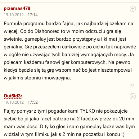
przemas478
19.10.2012
17:14
Formuła programu bardzo fajna, jak najbardziej czekam na
więcej. Co do Dishonored to w moim odczuciu gra się
świetnie, gameplay jest bardzo przystępny a i klimat jest
genialny. Grę przeszedłem całkowicie po cichu tak naprawdę
w ogóle nie używając tych bardziej wymagających mocy. Ja
polecam każdemu fanowi gier komputerowych. Na pewno
kiedyś będzie się tą grę wspominać bo jest niesztampowa i
w jakimś stopniu innowacyjna.
23
Out5id3r
19.10.2012
17:52
Fajny pomysł z tymi pogadankami TYLKO nie pokazujcie
siebie bo ja jako facet patrzac na 2 facetow przez ok 20 min
mam was dosc :D tylko glos i sam gameplay lacze was bym
widzial w tym filmiku jakis 2 min na poczatku i koncu :)