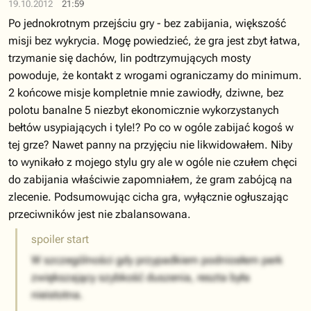
19.10.2012
21:59
Po jednokrotnym przejściu gry - bez zabijania, większość
misji bez wykrycia. Mogę powiedzieć, że gra jest zbyt łatwa,
trzymanie się dachów, lin podtrzymujących mosty
powoduje, że kontakt z wrogami ograniczamy do minimum.
2 końcowe misje kompletnie mnie zawiodły, dziwne, bez
polotu banalne 5 niezbyt ekonomicznie wykorzystanych
bełtów usypiających i tyle!? Po co w ogóle zabijać kogoś w
tej grze? Nawet panny na przyjęciu nie likwidowałem. Niby
to wynikało z mojego stylu gry ale w ogóle nie czułem chęci
do zabijania właściwie zapomniałem, że gram zabójcą na
zlecenie. Podsumowując cicha gra, wyłącznie ogłuszając
przeciwników jest nie zbalansowana.
spoiler start
W szczególności gdy przypadkiem podniosłem perk
zwiększający szybkość duszenia, reszta była
nieistotna.