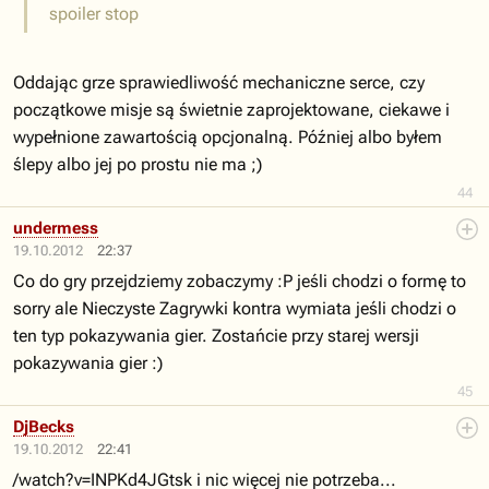
spoiler stop
Oddając grze sprawiedliwość mechaniczne serce, czy
początkowe misje są świetnie zaprojektowane, ciekawe i
wypełnione zawartością opcjonalną. Później albo byłem
ślepy albo jej po prostu nie ma ;)
44
undermess
19.10.2012
22:37
Co do gry przejdziemy zobaczymy :P jeśli chodzi o formę to
sorry ale Nieczyste Zagrywki kontra wymiata jeśli chodzi o
ten typ pokazywania gier. Zostańcie przy starej wersji
pokazywania gier :)
45
DjBecks
19.10.2012
22:41
/watch?v=INPKd4JGtsk i nic więcej nie potrzeba...