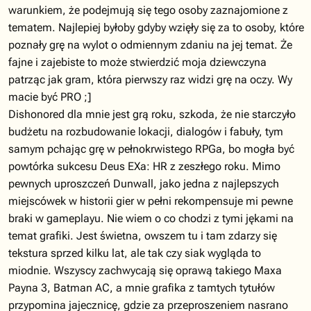
warunkiem, że podejmują się tego osoby zaznajomione z
tematem. Najlepiej byłoby gdyby wzięły się za to osoby, które
poznały grę na wylot o odmiennym zdaniu na jej temat. Że
fajne i zajebiste to może stwierdzić moja dziewczyna
patrząc jak gram, która pierwszy raz widzi grę na oczy. Wy
macie być PRO ;]
Dishonored dla mnie jest grą roku, szkoda, że nie starczyło
budżetu na rozbudowanie lokacji, dialogów i fabuły, tym
samym pchając grę w pełnokrwistego RPGa, bo mogła być
powtórka sukcesu Deus EXa: HR z zeszłego roku. Mimo
pewnych uproszczeń Dunwall, jako jedna z najlepszych
miejscówek w historii gier w pełni rekompensuje mi pewne
braki w gameplayu. Nie wiem o co chodzi z tymi jękami na
temat grafiki. Jest świetna, owszem tu i tam zdarzy się
tekstura sprzed kilku lat, ale tak czy siak wygląda to
miodnie. Wszyscy zachwycają się oprawą takiego Maxa
Payna 3, Batman AC, a mnie grafika z tamtych tytułów
przypomina jajecznicę, gdzie za przeproszeniem nasrano