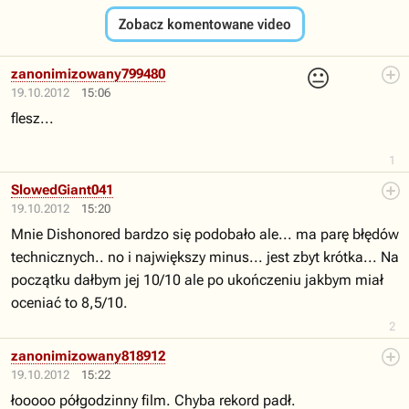
Zobacz komentowane video
😐
zanonimizowany799480
19.10.2012
15:06
flesz...
1
SlowedGiant041
19.10.2012
15:20
Mnie Dishonored bardzo się podobało ale... ma parę błędów
technicznych.. no i największy minus... jest zbyt krótka... Na
początku dałbym jej 10/10 ale po ukończeniu jakbym miał
oceniać to 8,5/10.
2
zanonimizowany818912
19.10.2012
15:22
łooooo półgodzinny film. Chyba rekord padł.