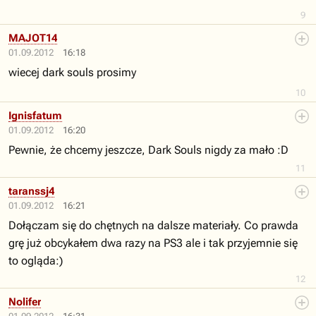
9
MAJOT14
01.09.2012
16:18
wiecej dark souls prosimy
10
Ignisfatum
01.09.2012
16:20
Pewnie, że chcemy jeszcze, Dark Souls nigdy za mało :D
11
taranssj4
01.09.2012
16:21
Dołączam się do chętnych na dalsze materiały. Co prawda
grę już obcykałem dwa razy na PS3 ale i tak przyjemnie się
to ogląda:)
12
Nolifer