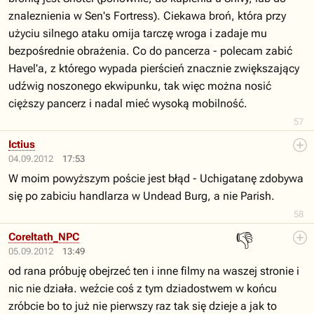
znaleznienia w Sen's Fortress). Ciekawa broń, która przy
użyciu silnego ataku omija tarczę wroga i zadaje mu
bezpośrednie obrażenia. Co do pancerza - polecam zabić
Havel'a, z którego wypada pierścień znacznie zwiększający
udźwig noszonego ekwipunku, tak więc można nosić
cięższy pancerz i nadal mieć wysoką mobilność.
57
Ictius
04.09.2012
17:53
W moim powyższym poście jest błąd - Uchigatanę zdobywa
się po zabiciu handlarza w Undead Burg, a nie Parish.
58
👎
Coreltath_NPC
05.09.2012
13:49
od rana próbuję obejrzeć ten i inne filmy na waszej stronie i
nic nie działa. weźcie coś z tym dziadostwem w końcu
zróbcie bo to już nie pierwszy raz tak się dzieje a jak to