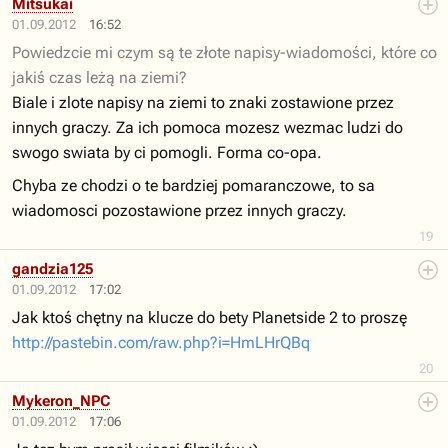
Mitsukai
01.09.2012
16:52
Powiedzcie mi czym są te złote napisy-wiadomości, które co
jakiś czas leżą na ziemi?
Biale i zlote napisy na ziemi to znaki zostawione przez
innych graczy. Za ich pomoca mozesz wezmac ludzi do
swogo swiata by ci pomogli. Forma co-opa.
Chyba ze chodzi o te bardziej pomaranczowe, to sa
wiadomosci pozostawione przez innych graczy.
19
gandzia125
01.09.2012
17:02
Jak ktoś chętny na klucze do bety Planetside 2 to proszę
http://pastebin.com/raw.php?i=HmLHrQBq
20
Mykeron_NPC
01.09.2012
17:06