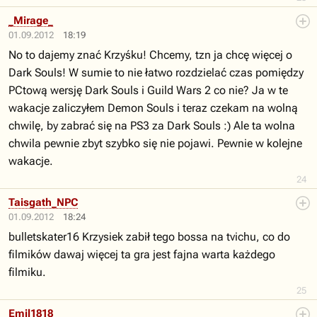
_Mirage_
01.09.2012
18:19
No to dajemy znać Krzyśku! Chcemy, tzn ja chcę więcej o
Dark Souls! W sumie to nie łatwo rozdzielać czas pomiędzy
PCtową wersję Dark Souls i Guild Wars 2 co nie? Ja w te
wakacje zaliczyłem Demon Souls i teraz czekam na wolną
chwilę, by zabrać się na PS3 za Dark Souls :) Ale ta wolna
chwila pewnie zbyt szybko się nie pojawi. Pewnie w kolejne
wakacje.
24
Taisgath_NPC
01.09.2012
18:24
bulletskater16 Krzysiek zabił tego bossa na tvichu, co do
filmików dawaj więcej ta gra jest fajna warta każdego
filmiku.
25
Emil1818