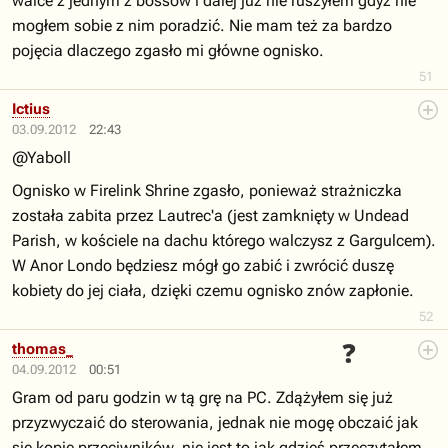
walce z jednym z bossów i dalej już nie ruszyłem gdyż nie
mogłem sobie z nim poradzić. Nie mam też za bardzo
pojęcia dlaczego zgasło mi główne ognisko.
51
Ictius
03.09.2012
22:43
@Yaboll
Ognisko w Firelink Shrine zgasło, ponieważ strażniczka
została zabita przez Lautrec'a (jest zamknięty w Undead
Parish, w kościele na dachu którego walczysz z Gargulcem).
W Anor Londo będziesz mógł go zabić i zwrócić duszę
kobiety do jej ciała, dzięki czemu ognisko znów zapłonie.
52
❓
thomas_
04.09.2012
00:51
Gram od paru godzin w tą grę na PC. Zdążyłem się już
przyzwyczaić do sterowania, jednak nie mogę obczaić jak
się kopie przeciwników. nie jest to jak gdzieś przeczytałem