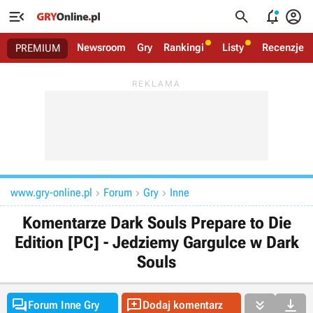




Newsroom
Gry
Rankingi
Listy
Recenzje
PREMIUM
www.gry-online.pl
Forum
Gry
Inne



Komentarze Dark Souls Prepare to Die
Edition [PC] - Jedziemy Gargulce w Dark
Souls




Forum Inne Gry
Dodaj komentarz