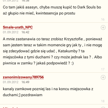
01.09.2012
16:38
Co tam jakiś asasyn, chyba muszę kupić to Dark Souls bo
aż głupio nie mieć, kwintesencja po prostu
16
Smale-urath_NPC
01.09.2012
16:42
A mnie zastanawia co teraz zrobisz Krzysztofie , ponieważ
sam jestem teraz w takim momencie gry jak ty , i nie mogę
się zdecydować gdzie się udać , Katakumby ? ta
miejscówka z tymi duchami ? czy może jednak las ? . Albo
piwnica w zamku ? jakaś podpowiedź ? :)
17
zanonimizowany789756
01.09.2012
16:49
kanaly zamkowe pozniej las i na koncu miejscowka z
duchami;] pozdrawiam
18