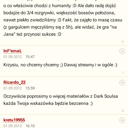
o co właściwie chodzi z humanity :D Ale dało radę dojść
bodajże do 3/4 rozgrywki, większość bossów położona,
nawet piekło zwiedziliśmy :D Fakt, że zajęło to masę czasu
(z gargulcem męczyliśmy się z 5h), ale widać, że gra "na
Jana" też przynosi sukces :D
6
InF'ernaL
01.09.2012
15:47
Krzysiu, no chcemy chcemy ;) Dawaj streamy i w ogóle :)
7
Ricardo_22
01.09.2012
15:59
Oczywiście poprosimy o więcej materiałów z Dark Soulsa
każda Twoja wskazówka będzie bezcenna :)
8
kretu19955
01.09.2012
16:10