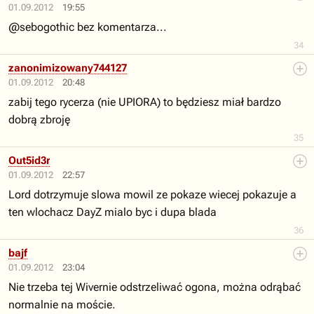
01.09.2012
19:55
@sebogothic bez komentarza...
34
zanonimizowany744127
01.09.2012
20:48
zabij tego rycerza (nie UPIORA) to będziesz miał bardzo
dobrą zbroję
35
Out5id3r
01.09.2012
22:57
Lord dotrzymuje slowa mowil ze pokaze wiecej pokazuje a
ten wlochacz DayZ mialo byc i dupa blada
36
bajf
01.09.2012
23:04
Nie trzeba tej Wivernie odstrzeliwać ogona, można odrąbać
normalnie na moście.