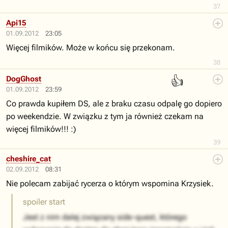
37
Api15
01.09.2012
23:05
Więcej filmików. Może w końcu się przekonam.
38
👍
DogGhost
01.09.2012
23:59
Co prawda kupiłem DS, ale z braku czasu odpalę go dopiero
po weekendzie. W związku z tym ja również czekam na
więcej filmików!!! :)
39
cheshire_cat
02.09.2012
08:31
Nie polecam zabijać rycerza o którym wspomina Krzysiek.
spoiler start
Jest z nim dalej związany side-quest, którego