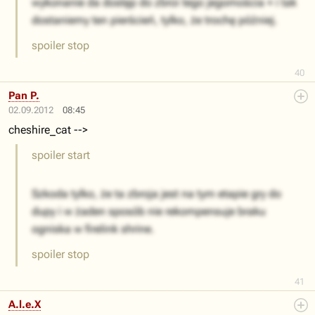
wykonanie da dostęp do zbroi tego jegomościa + i tak
dostaniemy ten pierścień, tylko, że trochę później.
spoiler stop
40
Pan P.
02.09.2012
08:45
cheshire_cat -->
spoiler start
Szkoda tylko, że ta zbroja jest na tym etapie gry do
dupy i w żaden sposób nie rekompensuje braku
ogniska w firelink shrine.
spoiler stop
41
A.l.e.X