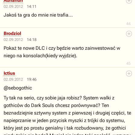
Adrianun
02.09.2012
14:11
Jakoś ta gra do mnie nie trafia...
44
Brodziol
02.09.2012
14:18
Pokaż te nowe DLC i czy będzie warto zainwestować w
niego na konsolach(kiedy wyjdzie).
45
Ictius
02.09.2012
19:46
@sebogothic
Ty tak na serio, czy sobie jaja robisz? System walki z
gothiców do Dark Souls chcesz porównywać? Ten
beznadziejnie sztywny system z pierwszej i drugiej części, te
napieprzanie w jeden przycisk myszki z trójki do systemu,
który jest po prostu genialny i tak rozbudowany, że gothici