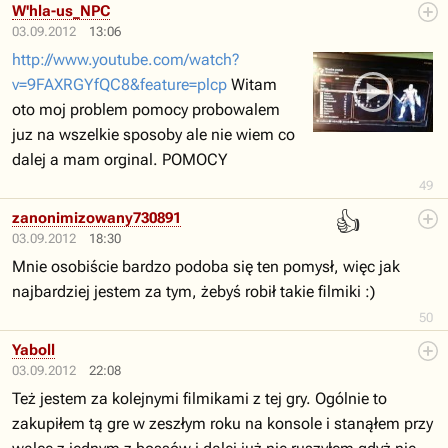
W'hla-us_NPC
03.09.2012
13:06
http://www.youtube.com/watch?
v=9FAXRGYfQC8&feature=plcp
Witam
oto moj problem pomocy probowalem
juz na wszelkie sposoby ale nie wiem co
dalej a mam orginal. POMOCY
49
👍
zanonimizowany730891
03.09.2012
18:30
Mnie osobiście bardzo podoba się ten pomysł, więc jak
najbardziej jestem za tym, żebyś robił takie filmiki :)
50
Yaboll
03.09.2012
22:08
Też jestem za kolejnymi filmikami z tej gry. Ogólnie to
zakupiłem tą gre w zeszłym roku na konsole i stanąłem przy