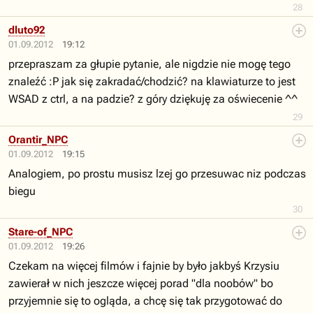
28
dluto92
01.09.2012
19:12
przepraszam za głupie pytanie, ale nigdzie nie mogę tego
znaleźć :P jak się zakradać/chodzić? na klawiaturze to jest
WSAD z ctrl, a na padzie? z góry dziękuję za oświecenie ^^
29
Orantir_NPC
01.09.2012
19:15
Analogiem, po prostu musisz lzej go przesuwac niz podczas
biegu
30
Stare-of_NPC
01.09.2012
19:26
Czekam na więcej filmów i fajnie by było jakbyś Krzysiu
zawierał w nich jeszcze więcej porad "dla noobów" bo
przyjemnie się to ogląda, a chcę się tak przygotować do