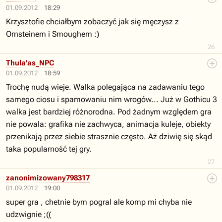
01.09.2012
18:29
Krzysztofie chciałbym zobaczyć jak się męczysz z
Ornsteinem i Smoughem :)
26
Thula'as_NPC
01.09.2012
18:59
Trochę nudą wieje. Walka polegająca na zadawaniu tego
samego ciosu i spamowaniu nim wrogów... Już w Gothicu 3
walka jest bardziej różnorodna. Pod żadnym względem gra
nie powala: grafika nie zachwyca, animacja kuleje, obiekty
przenikają przez siebie strasznie często. Aż dziwię się skąd
taka popularność tej gry.
27
zanonimizowany798317
01.09.2012
19:00
super gra , chetnie bym pogral ale komp mi chyba nie
udzwignie ;((