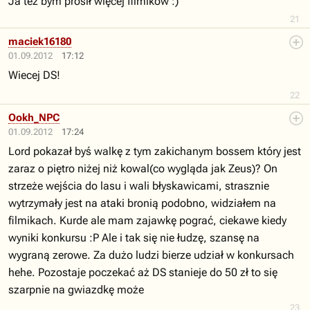
Ja tez bym prosił więcej filmików :)
21
maciek16180
01.09.2012
17:12
Wiecej DS!
22
Ookh_NPC
01.09.2012
17:24
Lord pokazał byś walkę z tym zakichanym bossem który jest
zaraz o piętro niżej niż kowal(co wygląda jak Zeus)? On
strzeże wejścia do lasu i wali błyskawicami, strasznie
wytrzymały jest na ataki bronią podobno, widziałem na
filmikach. Kurde ale mam zajawkę pograć, ciekawe kiedy
wyniki konkursu :P Ale i tak się nie łudzę, szansę na
wygraną zerowe. Za dużo ludzi bierze udział w konkursach
hehe. Pozostaje poczekać aż DS stanieje do 50 zł to się
szarpnie na gwiazdkę może
23