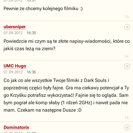
01.09.2012
16:31
Pewnie że chcemy kolejnego filmiku :)
13
ubersniper
01.09.2012
16:35
Powiedzcie mi czym są te złote napisy-wiadomości, które co
jakiś czas leżą na ziemi?
14
UMC Hugo
01.09.2012
16:36
Co jak co ale wszystkie Twoje filmiki z Dark Souls i
poprzedniej części były fajne. Gra ma ciekawy potencjał a Ty
go Krzyśku potrafisz wykorzystać! Fajnie się to ogląda. Sam
bym pograł ale komp słaby (1 rdzeń 2GHz) i nawet pada nie
mam. Czekam na następne Dusze :D
15
Dominatorix