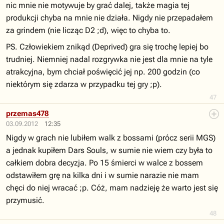
nic mnie nie motywuje by grać dalej, także magia tej
produkcji chyba na mnie nie działa. Nigdy nie przepadałem
za grindem (nie licząc D2 ;d), więc to chyba to.
PS. Człowiekiem znikąd (Deprived) gra się trochę lepiej bo
trudniej. Niemniej nadal rozgrywka nie jest dla mnie na tyle
atrakcyjna, bym chciał poświęcić jej np. 200 godzin (co
niektórym się zdarza w przypadku tej gry ;p).
47
przemas478
03.09.2012
12:35
Nigdy w grach nie lubiłem walk z bossami (prócz serii MGS)
a jednak kupiłem Dars Souls, w sumie nie wiem czy była to
całkiem dobra decyzja. Po 15 śmierci w walce z bossem
odstawiłem grę na kilka dni i w sumie narazie nie mam
chęci do niej wracać ;p. Cóż, mam nadzieję że warto jest się
przymusić.
48