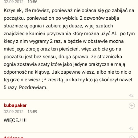
02.09.2012
10:56
Krzysiek, źle mówisz, ponieważ nie opłaca się go zabijać na
początku, ponieważ on po wybiciu 2 dzwonów zabija
strażniczkę ognia i zabiera jej duszę, w jej szatach
znajdziecie kamień przyzwania który można użyć AL, po tym
kiedy z nim wygramy 2 raz, a będzie w obstawie można
mieć jego zbroję oraz ten pierścień, więc zabicie go na
początku jest bez sensu, druga sprawa, że strażniczka
ognia zostawia szaty które jako jedyne praktycznie mają
odporność na klątwę. Jak zapewne wiesz, albo nie to nic o
tej grze nie wiesz ;P zresztą jak każdy kto ją skończył nawet
5 razy. Pozdrawiam.
42
kubapaker
02.09.2012
13:59
WIĘCEJ !!!
43