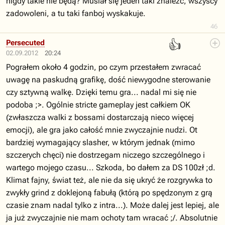
nigdy takie nie będą? Musiał się jeden taki znaleźć, wszyscy
zadowoleni, a tu taki fanboj wyskakuje.
46
👍
Persecuted
02.09.2012
20:24
Pograłem około 4 godzin, po czym przestałem zwracać
uwagę na paskudną grafikę, dość niewygodne sterowanie
czy sztywną walkę. Dzięki temu gra... nadal mi się nie
podoba ;>. Ogólnie stricte gameplay jest całkiem OK
(zwłaszcza walki z bossami dostarczają nieco więcej
emocji), ale gra jako całość mnie zwyczajnie nudzi. Ot
bardziej wymagający slasher, w którym jednak (mimo
szczerych chęci) nie dostrzegam niczego szczególnego i
wartego mojego czasu... Szkoda, bo dałem za DS 100zł ;d.
Klimat fajny, świat też, ale nie da się ukryć że rozgrywka to
zwykły grind z doklejoną fabułą (którą po spędzonym z grą
czasie znam nadal tylko z intra...). Może dalej jest lepiej, ale
ja już zwyczajnie nie mam ochoty tam wracać ;/. Absolutnie