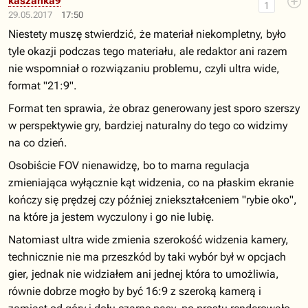
kaszanka9
1
29.05.2017
17:50
Niestety muszę stwierdzić, że materiał niekompletny, było
tyle okazji podczas tego materiału, ale redaktor ani razem
nie wspomniał o rozwiązaniu problemu, czyli ultra wide,
format "21:9".
Format ten sprawia, że obraz generowany jest sporo szerszy
w perspektywie gry, bardziej naturalny do tego co widzimy
na co dzień.
Osobiście FOV nienawidzę, bo to marna regulacja
zmieniająca wyłącznie kąt widzenia, co na płaskim ekranie
kończy się prędzej czy później zniekształceniem "rybie oko",
na które ja jestem wyczulony i go nie lubię.
Natomiast ultra wide zmienia szerokość widzenia kamery,
technicznie nie ma przeszkód by taki wybór był w opcjach
gier, jednak nie widziałem ani jednej która to umożliwia,
równie dobrze mogło by być 16:9 z szeroką kamerą i