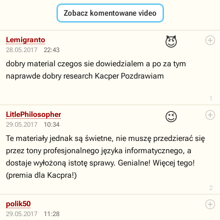
Zobacz komentowane video
😈
Lemigranto
28.05.2017
22:43
dobry material czegos sie dowiedzialem a po za tym
naprawde dobry research Kacper Pozdrawiam
1
😉
LitlePhilosopher
29.05.2017
10:34
Te materiały jednak są świetne, nie muszę przedzierać się
przez tony profesjonalnego języka informatycznego, a
dostaje wyłożoną istotę sprawy. Genialne! Więcej tego!
(premia dla Kacpra!)
2
polik50
29.05.2017
11:28