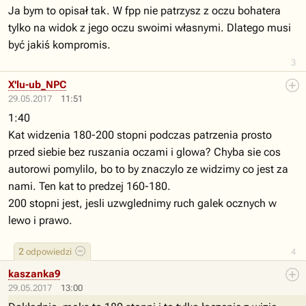
Ja bym to opisał tak. W fpp nie patrzysz z oczu bohatera
tylko na widok z jego oczu swoimi własnymi. Dlatego musi
być jakiś kompromis.
3
X'lu-ub_NPC
29.05.2017
11:51
1:40
Kat widzenia 180-200 stopni podczas patrzenia prosto
przed siebie bez ruszania oczami i glowa? Chyba sie cos
autorowi pomylilo, bo to by znaczylo ze widzimy co jest za
nami. Ten kat to predzej 160-180.
200 stopni jest, jesli uzwglednimy ruch galek ocznych w
lewo i prawo.
2
odpowiedzi
4
kaszanka9
29.05.2017
13:00