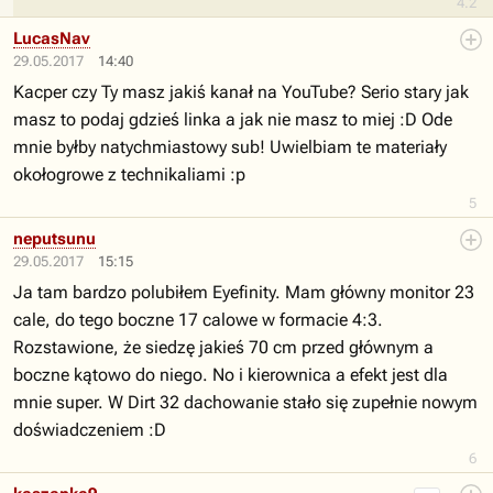
4.2
LucasNav
29.05.2017
14:40
Kacper czy Ty masz jakiś kanał na YouTube? Serio stary jak
masz to podaj gdzieś linka a jak nie masz to miej :D Ode
mnie byłby natychmiastowy sub! Uwielbiam te materiały
okołogrowe z technikaliami :p
5
neputsunu
29.05.2017
15:15
Ja tam bardzo polubiłem Eyefinity. Mam główny monitor 23
cale, do tego boczne 17 calowe w formacie 4:3.
Rozstawione, że siedzę jakieś 70 cm przed głównym a
boczne kątowo do niego. No i kierownica a efekt jest dla
mnie super. W Dirt 32 dachowanie stało się zupełnie nowym
doświadczeniem :D
6