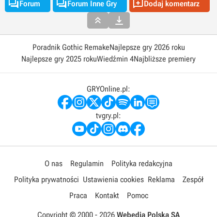



Forum
Forum Inne Gry
Dodaj komentarz


Poradnik Gothic Remake
Najlepsze gry 2026 roku
Najlepsze gry 2025 roku
Wiedźmin 4
Najbliższe premiery
GRYOnline.pl:
tvgry.pl:
O nas
Regulamin
Polityka redakcyjna
Polityka prywatności
Ustawienia cookies
Reklama
Zespół
Praca
Kontakt
Pomoc
Copyright © 2000 -
2026
Webedia Polska SA