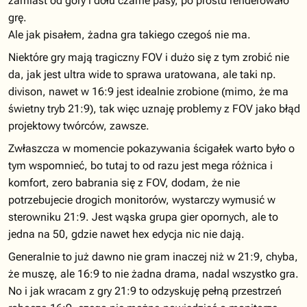
zamiast od góry i dołu czarne pasy, po prostu renderowało
grę.
Ale jak pisałem, żadna gra takiego czegoś nie ma.
Niektóre gry mają tragiczny FOV i dużo się z tym zrobić nie
da, jak jest ultra wide to sprawa uratowana, ale taki np.
divison, nawet w 16:9 jest idealnie zrobione (mimo, że ma
świetny tryb 21:9), tak więc uznaję problemy z FOV jako błąd
projektowy twórców, zawsze.
Zwłaszcza w momencie pokazywania ścigałek warto było o
tym wspomnieć, bo tutaj to od razu jest mega różnica i
komfort, zero babrania się z FOV, dodam, że nie
potrzebujecie drogich monitorów, wystarczy wymusić w
sterowniku 21:9. Jest wąska grupa gier opornych, ale to
jedna na 50, gdzie nawet hex edycja nic nie dają.
Generalnie to już dawno nie gram inaczej niż w 21:9, chyba,
że muszę, ale 16:9 to nie żadna drama, nadal wszystko gra.
No i jak wracam z gry 21:9 to odzyskuję pełną przestrzeń