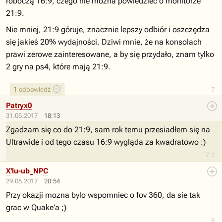
roboczą 16:9, czego nie można powiedzieć o monitorze
21:9.
Nie mniej, 21:9 góruje, znacznie lepszy odbiór i oszczędza
się jakieś 20% wydajności. Dziwi mnie, że na konsolach
prawi zerowe zainteresowane, a by się przydało, znam tylko
2 gry na ps4, które mają 21:9.
1
odpowiedź
7
Patryx0
31.05.2017
18:13
Zgadzam się co do 21:9, sam rok temu przesiadłem się na
Ultrawide i od tego czasu 16:9 wygląda za kwadratowo :)
7.1
X'lu-ub_NPC
29.05.2017
20:54
Przy okazji mozna bylo wspomniec o fov 360, da sie tak
grac w Quake'a ;)
8