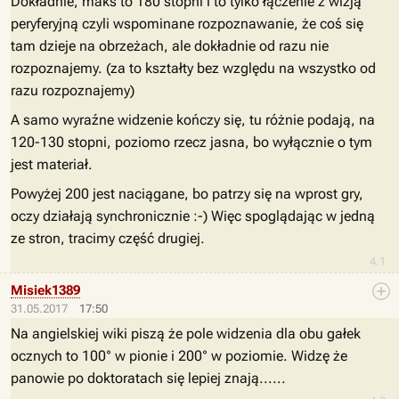
Dokładnie, maks to 180 stopni i to tylko łączenie z wizją
peryferyjną czyli wspominane rozpoznawanie, że coś się
tam dzieje na obrzeżach, ale dokładnie od razu nie
rozpoznajemy. (za to kształty bez względu na wszystko od
razu rozpoznajemy)
A samo wyraźne widzenie kończy się, tu różnie podają, na
120-130 stopni, poziomo rzecz jasna, bo wyłącznie o tym
jest materiał.
Powyżej 200 jest naciągane, bo patrzy się na wprost gry,
oczy działają synchronicznie :-) Więc spoglądając w jedną
ze stron, tracimy część drugiej.
4.1
Misiek1389
31.05.2017
17:50
Na angielskiej wiki piszą że pole widzenia dla obu gałek
ocznych to 100° w pionie i 200° w poziomie. Widzę że
panowie po doktoratach się lepiej znają......