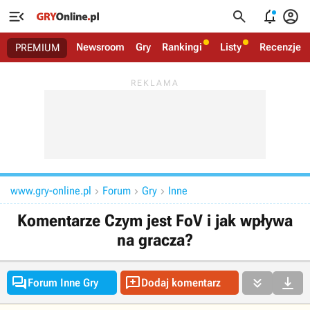




Newsroom
Gry
Rankingi
Listy
Recenzje
PREMIUM
www.gry-online.pl
Forum
Gry
Inne



Komentarze Czym jest FoV i jak wpływa
na gracza?




Forum Inne Gry
Dodaj komentarz