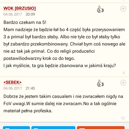
👍
WOK [BRZUSIO]
04.06.2017
20:09
Bardzo czekam na 5!
Mam nadzieje że będzie łał bo 4 część była przerysowaniem
3 a primal był bardzo słaby. Albo nie tyle co był słaby tylko
był zabardzo przekombinowany. Chviał bym coś nowego ale
nie aż tak jak primal. Co do religii produceńci
postawiliodwarzny krok co do tego.
I jak myślicie, ta gra będzie zbanowana w jakimś kraju?
9
👍
<SEBEK>
04.06.2017
21:45
Dobrze że jestem takim casualem i nie zwracałem nigdy na
FoV uwagi.W sumie dalej nie zwracam.No a tak ogólnie
materiał pełna profeska.
10