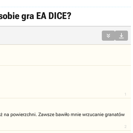
 sobie gra EA DICE?


1
ież na powierzchni. Zawsze bawiło mnie wrzucanie granatów
2