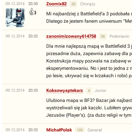
Zoomix82
09.12.2014
20:30
Chorąży
20
👍
Mi najbardziej z Battlefield'a 3 podobał
Dlatego że jestem fanem uniwersum "Metr
zanonimizowany614758
09.12.2014
20:32
Pretorianin
56
Dla mnie najlepszą mapą w Battlefield 3
przesadnie duża, zapewnia zabawę dla pie
Konstrukcja mapy pozwala na zabawę w za
eksperymentowaniu. No i jest to jedna z
po lesie, ukrywać się w krzakach i robić p
Koksowyaptekarz
09.12.2014
20:33
Junior
4
Ulubiona mapa w BF3? Bazar jak najbardzi
wystrzeliwali się jak kaczki. Lubiłem 
Jezusów (Player's). (za dużo religii w ty
MichałPolak
09.12.2014
20:33
Generał
105