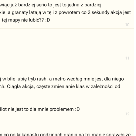
już bardziej serio to jest to jedna z bardziej
 ,a granaty latają w tę i z powrotem co 2 sekundy akcja jest
 tej mapy nie lubić?? :D
10
11
 w bfie lubię tryb rush, a metro według mnie jest dla niego
ch. Ciągła akcja, częste zmienianie klas w zależności od
ot nie jest to dla mnie problemem :D
12
 co po kilkanastu godzinach grania na tej mapie sprawiło ze