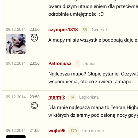
byłem dużym utrudnieniem dla przeciwnej
odrobinie umiejętności :D
szympek1818
09.12.2014
20:56
Generał
56
😈
A mapy mi sie wszystkie podobają dajcie
Patroniusz
09.12.2014
20:56
Junior
2
Najlepsza mapa? Głupie pytanie! Oczywiśc
wspomnienia, oto co zawiera ta mapa.
marmik
09.12.2014
20:58
Legionista
14
😊
Dla mnie najlepsza mapa to Tehran Highw
w których działamy pod osłoną nocy gdy
wojto96
09.12.2014
21:00
I am no one
170