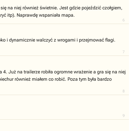
się na niej również świetnie. Jest gdzie pojeździć czołgiem,
ukryć itp). Naprawdę wspaniała mapa.
6
bko i dynamicznie walczyć z wrogami i przejmować flagi.
7
. Już na trailerze robiła ogromne wrażenie a gra się na niej
 piechur również miałem co robić. Poza tym była bardzo
8
9