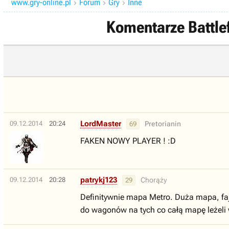
www.gry-online.pl
Forum
Gry
Inne



Komentarze Battlef
LordMaster
09.12.2014
20:24
Pretorianin
69
FAKEN NOWY PLAYER ! :D
patrykj123
09.12.2014
20:28
Chorąży
29
Definitywnie mapa Metro. Duża mapa, faj
do wagonów na tych co całą mapę leżeli