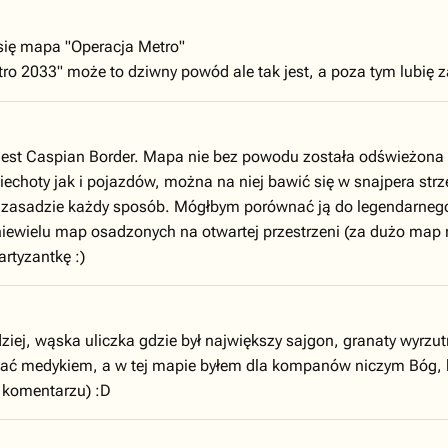
a się mapa "Operacja Metro"
o 2033" może to dziwny powód ale tak jest, a poza tym lubię z
 jest Caspian Border. Mapa nie bez powodu została odświeżona i
choty jak i pojazdów, można na niej bawić się w snajpera strze
sadzie każdy sposób. Mógłbym porównać ją do legendarnego de 
 niewielu map osadzonych na otwartej przestrzeni (za dużo map
artyzantkę :)
ej, wąska uliczka gdzie był największy sajgon, granaty wyrzutni
grywać medykiem, a w tej mapie byłem dla kompanów niczym Bó
m komentarzu) :D