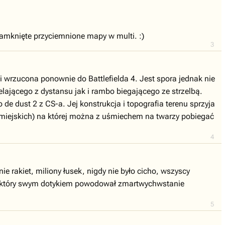
amknięte przyciemnione mapy w multi. :)
3
 wrzucona ponownie do Battlefielda 4. Jest spora jednak nie
lającego z dystansu jak i rambo biegającego ze strzelbą.
dust 2 z CS-a. Jej konstrukcja i topografia terenu sprzyja
 miejskich) na której można z uśmiechem na twarzy pobiegać
4
e rakiet, miliony łusek, nigdy nie było cicho, wszyscy
g, który swym dotykiem powodował zmartwychwstanie
5