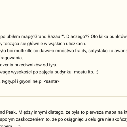
j polubiłem mapę"Grand Bazaar". Dlaczego?? Oto kilka punktów
y tocząca się głównie w wąskich uliczkach.
o bić multikille co dawało mnóstwo frajdy, satysfakcji a awanse
 fragowania.
dzenia przeciwników od tyłu.
ewagę wysokości po zajęciu budynku, mostu itp. :)
vgry.pl i gryonline.pl <santa>
 Peak. Między innymi dlatego, że była to pierwsza mapa na któ
sporym zaskoczeniem to, że po osiągnięciu celu gra nie skończy
ronem... ;)