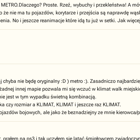
RO.Dlaczego? Proste. Rzeź, wybuchy i przekleństwa! A mówiąc 
 nie ma tu pojazdów, korytarze i przejścia są naprawdę wąskie
nia. No i jeszcze reanimacje które idą tu już w setki. Jak więcej
j chyba nie będę oryginalny :D ) metro :). Zasadniczo najbardziej
 żadnej innej mapie pozwala mi się wczuć w klimat walk miejski
ie jest w tym wypadku świetną kombinacją.
ika czy rozmiar a KLIMAT, KLIMAT i jeszcze raz KLIMAT.
jazdów bojowych, ale jako że beznadziejny ze mnie kierowca/pil
 grałem na ps3 i tak uczyłem sie latać śmigłowcem zwiadoczym