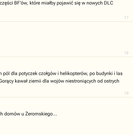
h części BF'ów, które miałby pojawić się w nowych DLC
17
18
pól dla potyczek czołgów i helikopterów, po budynki i las
Gorący kawał ziemii dla wojów niestroniących od ostrych
19
ych domów u Żeromskiego...