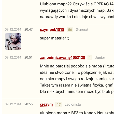
Ulubiona mapa?? Oczywiście OPERACJA MET
wymagających i dynamicznych map. Jako że
naprawdę wartka i nie daje chwili wytchnie
szympek1818
09.12.2014
20:47
Generał
56
super materiał :)
zanonimizowany1053128
09.12.2014
20:51
Junior
1
Mnie najbardziej podoba się mapa ( i tuta
idealnie stworzone. To połączenie jak na
odcinka mapy i swego rodzaju zamieszan
Także tym razem nie świetna fizyka, graf
Dla niektórych minusem może być brak po
crezym
09.12.2014
20:55
Legionista
17
ulubiona mapa z BF3 to Kanały Nouszahr,