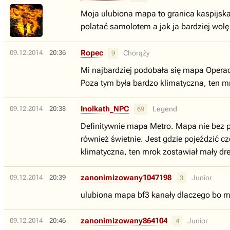
Moja ulubiona mapa to granica kaspijska z
polatać samolotem a jak ja bardziej wolę
Ropec
09.12.2014
20:36
Chorąży
9
Mi najbardziej podobała się mapa Operacj
Poza tym była bardzo klimatyczna, ten m
Inolkath_NPC
09.12.2014
20:38
Legend
69
Definitywnie mapa Metro. Mapa nie bez po
również świetnie. Jest gdzie pojeździć c
klimatyczna, ten mrok zostawiał mały dr
zanonimizowany1047198
09.12.2014
20:39
Junior
3
ulubiona mapa bf3 kanały dlaczego bo mi
zanonimizowany864104
09.12.2014
20:46
Junior
4