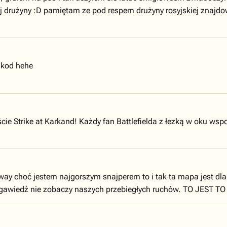
 drużyny :D pamiętam ze pod respem drużyny rosyjskiej znajdo
 kod hehe
ie Strike at Karkand! Każdy fan Battlefielda z łezką w oku wsp
ay choć jestem najgorszym snajperem to i tak ta mapa jest dla
 gawiedź nie zobaczy naszych przebiegłych ruchów. TO JEST TO