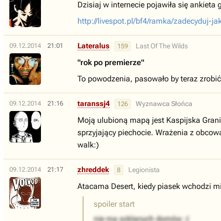
Dzisiaj w internecie pojawiła się ankiet
http://livespot.pl/bf4/ramka/zadecyduj-j
Lateralus
09.12.2014
21:01
Last Of The Wilds
159
"rok po premierze"
To powodzenia, pasowało by teraz zrobić
taranssj4
09.12.2014
21:16
Wyznawca Słońca
126
Moją ulubioną mapą jest Kaspijska Granic
sprzyjający piechocie. Wrażenia z obcow
walk:)
zhreddek
09.12.2014
21:17
Legionista
8
Atacama Desert, kiedy piasek wchodzi mi
spoiler start
nie ma szklanych domów :(