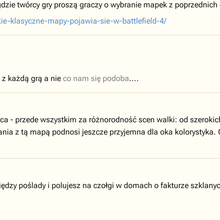
a gdzie twórcy gry proszą graczy o wybranie mapek z poprzednic
akie-klasyczne-mapy-pojawia-sie-w-battlefield-4/
 z każdą grą a nie
co nam się podoba
....
a - przede wszystkim za różnorodność scen walki: od szerokich 
ania z tą mapą podnosi jeszcze przyjemna dla oka kolorystyka. 
ędzy poślady i polujesz na czołgi w domach o fakturze szklan