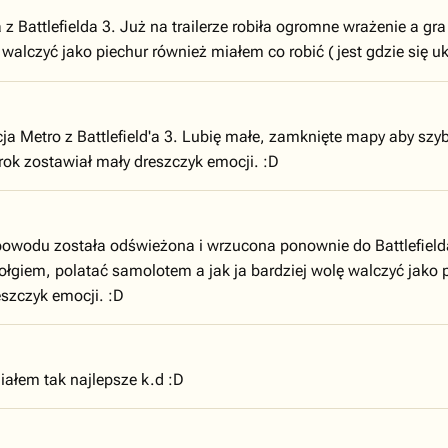
 Battlefielda 3. Już na trailerze robiła ogromne wrażenie a gra 
 walczyć jako piechur również miałem co robić ( jest gdzie się 
a Metro z Battlefield'a 3. Lubię małe, zamknięte mapy aby szy
rok zostawiał mały dreszczyk emocji. :D
wodu została odświeżona i wrzucona ponownie do Battlefielda 4
zołgiem, polatać samolotem a jak ja bardziej wolę walczyć jako
eszczyk emocji. :D
ałem tak najlepsze k.d :D