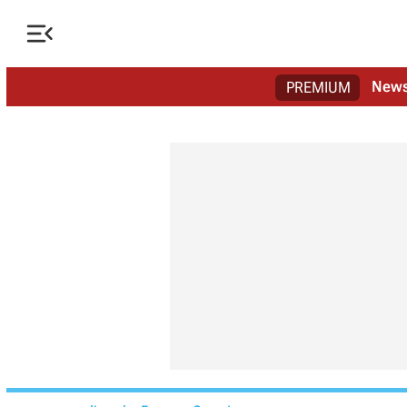

New
PREMIUM