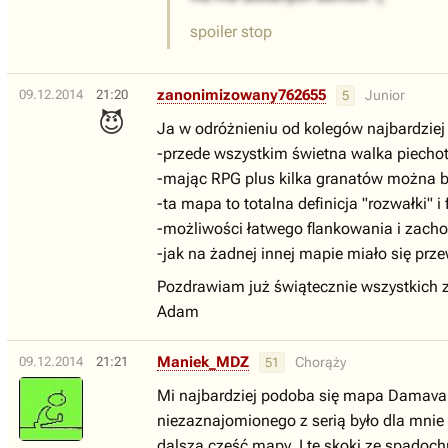
spoiler stop
zanonimizowany762655
09.12.2014
21:20
Junior
5
😈
Ja w odróżnieniu od kolegów najbardzie
-przede wszystkim świetna walka piechot
-mając RPG plus kilka granatów można był
-ta mapa to totalna definicja "rozwałki" i
-możliwości łatwego flankowania i zacho
-jak na żadnej innej mapie miało się prz
Pozdrawiam już świątecznie wszystkich z t
Adam
Maniek_MDZ
09.12.2014
21:21
Chorąży
51
Mi najbardziej podoba się mapa Damavand
niezaznajomionego z serią było dla mnie 
dalszą cześć mapy. I te skoki ze spadoch