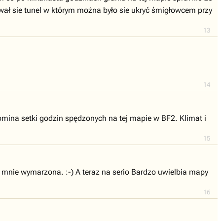
wał sie tunel w którym można było sie ukryć śmigłowcem przy
13
14
omina setki godzin spędzonych na tej mapie w BF2. Klimat i
15
 mnie wymarzona. :-) A teraz na serio Bardzo uwielbia mapy
16