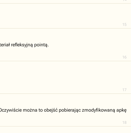
15
iał refleksyjną pointą.
16
17
u. Oczywiście można to obejść pobierając zmodyfikowaną apkę
18