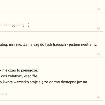
23
istnieją dalej. :(
24
bią, inni nie. Ja należę do tych trzecich - jestem neutralny,
25
 nie czas to pieniądze.
 coś załatwić, więc źle.
 kwotę wszystko staje się za darmo dostępne już na
żenia.
26