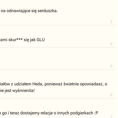
e na odnawiające się serduszka.
3
niami skur*** się jak GLU
4
5
riałów z udziałem Heda, ponieważ świetnie opowiadasz, o
bie jest wyśmienita!
6
 go i teraz dostajemy relacje o innych podgierkach :P
7