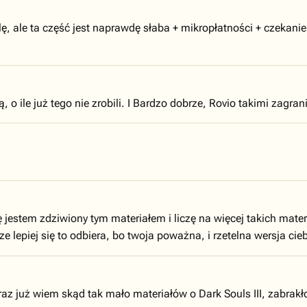
ę, ale ta część jest naprawdę słaba + mikropłatności + czekani
 o ile już tego nie zrobili. I Bardzo dobrze, Rovio takimi zagra
estem zdziwiony tym materiałem i liczę na więcej takich mate
e lepiej się to odbiera, bo twoja poważna, i rzetelna wersja cie
raz już wiem skąd tak mało materiałów o Dark Souls III, zabrakło