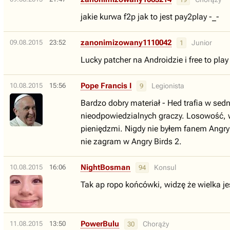
jakie kurwa f2p jak to jest pay2play -_-
zanonimizowany1110042
09.08.2015
23:52
Junior
1
Lucky patcher na Androidzie i free to play 
Pope Francis I
10.08.2015
15:56
Legionista
9
Bardzo dobry materiał - Hed trafia w se
nieodpowiedzialnych graczy. Losowość, wy
pieniędzmi. Nigdy nie byłem fanem Angry 
nie zagram w Angry Birds 2.
NightBosman
10.08.2015
16:06
Konsul
94
Tak ap ropo końcówki, widzę że wielka je
PowerBulu
11.08.2015
13:50
Chorąży
30