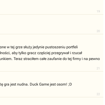
19
20
 w tej grze służy jedynie pustoszeniu portfeli
ści, aby tylko gracz częściej przegrywał i rzucał
nkiem. Teraz straciłem całe zaufanie do tej firmy i na pewno
21
 żę gra jest nudna. Duck Game jest osom! ;D
22