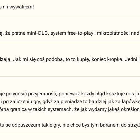
em i wywaliłem!
ą, że płatne mini-DLC, system free-to-play i mikropłatności nadal 
dzają. Jak mi się coś podoba, to to kupię, koniec kropka. Jedni lu
aje przynosić przyjemność, ponieważ każdy błąd kosztuje nas jak
 po zaliczeniu gry, gdyż za pieniądze to bardziej jak za łapówkę
na granica w takich systemach, że jak wydamy jakąś określoną
stu se odpuszczam takie gry, nie chce byś tym baranem do strzy