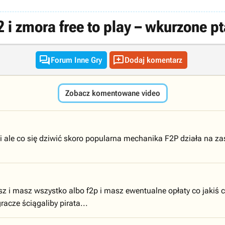
 i zmora free to play – wkurzone 


Forum Inne Gry
Dodaj komentarz
Zobacz komentowane video
rii ale co się dziwić skoro popularna mechanika F2P działa na z
sz i masz wszystko albo f2p i masz ewentualne opłaty co jakiś c
acze ściągaliby pirata...