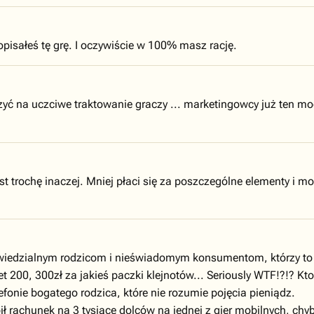
opisałeś tę grę. I oczywiście w 100% masz rację.
yć na uczciwe traktowanie graczy ... marketingowcy już ten model
t trochę inaczej. Mniej płaci się za poszczególne elementy i mo
powiedzialnym rodzicom i nieświadomym konsumentom, którzy t
t 200, 300zł za jakieś paczki klejnotów... Seriously WTF!?!? Kt
lefonie bogatego rodzica, które nie rozumie pojęcia pieniądz.
ił rachunek na 3 tysiące dolców na jednej z gier mobilnych, ch