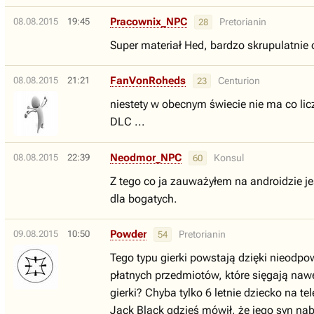
Pracownix_NPC
08.08.2015
19:45
Pretorianin
28
Super materiał Hed, bardzo skrupulatnie 
FanVonRoheds
08.08.2015
21:21
Centurion
23
niestety w obecnym świecie nie ma co licz
DLC ...
Neodmor_NPC
08.08.2015
22:39
Konsul
60
Z tego co ja zauważyłem na androidzie jes
dla bogatych.
Powder
09.08.2015
10:50
Pretorianin
54
Tego typu gierki powstają dzięki nieod
płatnych przedmiotów, które sięgają nawe
gierki? Chyba tylko 6 letnie dziecko na te
Jack Black gdzieś mówił, że jego syn nab