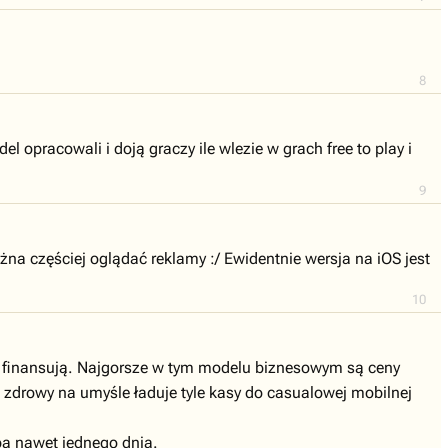
8
 opracowali i doją graczy ile wlezie w grach free to play i
9
żna częściej oglądać reklamy :/ Ewidentnie wersja na iOS jest
10
o finansują. Najgorsze w tym modelu biznesowym są ceny
o zdrowy na umyśle ładuje tyle kasy do casualowej mobilnej
yba nawet jednego dnia.