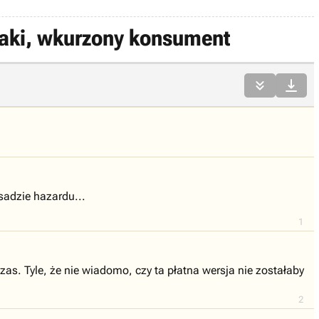
ptaki, wkurzony konsument


asadzie hazardu...
1
zas. Tyle, że nie wiadomo, czy ta płatna wersja nie zostałaby
2