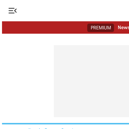

New
PREMIUM