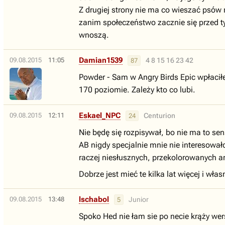
Z drugiej strony nie ma co wieszać psów n
zanim społeczeństwo zacznie się przed ty
wnoszą.
Damian1539
09.08.2015
11:05
4 8 15 16 23 42
87
Powder - Sam w Angry Birds Epic wpłaciłe
170 poziomie. Zależy kto co lubi.
Eskael_NPC
09.08.2015
12:11
Centurion
24
Nie będę się rozpisywał, bo nie ma to s
AB nigdy specjalnie mnie nie interesowało
raczej niesłusznych, przekolorowanych a
Dobrze jest mieć te kilka lat więcej i wł
lschabol
09.08.2015
13:48
Junior
5
Spoko Hed nie łam sie po necie krąży we