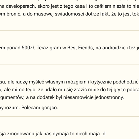
a developerach, skoro jest z tego kasa i to całkiem niezła to ni
m bronić, a do masowej świadomości dotrze fakt, że to jest toks
m ponad 500zł. Teraz gram w Best Fiends, na androidzie i też 
ensu, ale radzę myśleć własnym mózgiem i krytycznie podchodzi
, ale mimo tego, że udało mu się zrazić mnie do tej gry to pobr
rgumentów, a na dodatek był niesamowicie jednostronny.
asny rozum. Polecam gorąco.
rsja zmodowana jak nas dymaja to niech mają :d