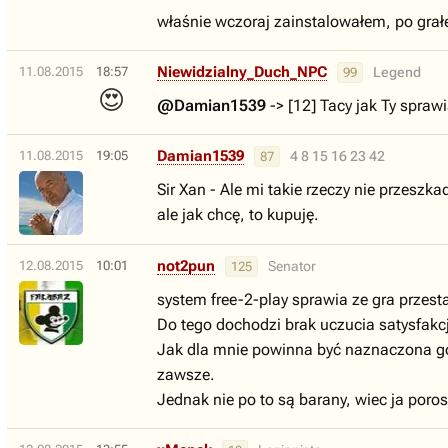
właśnie wczoraj zainstalowałem, po grał
Niewidzialny_Duch_NPC
11.08.2015
18:57
Legend
99
😍
@Damian1539
-> [12] Tacy jak Ty sprawi
Damian1539
11.08.2015
19:05
4 8 15 16 23 42
87
Sir Xan - Ale mi takie rzeczy nie przeszka
ale jak chcę, to kupuję.
not2pun
12.08.2015
10:01
Senator
125
system free-2-play sprawia ze gra przest
Do tego dochodzi brak uczucia satysfakcji
Jak dla mnie powinna być naznaczona gór
zawsze.
Jednak nie po to są barany, wiec ja poro