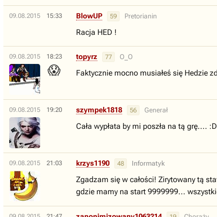
BlowUP
09.08.2015
15:33
Pretorianin
59
Racja HED !
topyrz
09.08.2015
18:23
O_O
77
😱
Faktycznie mocno musiałeś się Hedzie z
szympek1818
09.08.2015
19:20
Generał
56
Cała wypłata by mi poszła na tą grę.... :D
krzys1190
09.08.2015
21:03
Informatyk
48
Zgadzam się w całości! Zirytowany tą st
gdzie mamy na start 9999999... wszystki
zanonimizowany1063214
09.08.2015
21:47
Chorąży
19