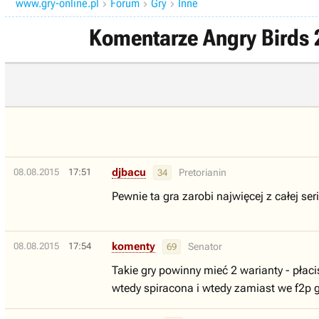
www.gry-online.pl
Forum
Gry
Inne



Komentarze Angry Birds 2
djbacu
08.08.2015
17:51
Pretorianin
34
Pewnie ta gra zarobi najwięcej z całej se
komenty
08.08.2015
17:54
Senator
69
Takie gry powinny mieć 2 warianty - płaci
wtedy spiracona i wtedy zamiast we f2p gr