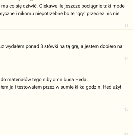
e ma co się dziwić. Ciekawe ile jeszcze pociągnie taki model
yczne i nikomu niepotrzebne bo te "gry" przecież nic nie
11
już wydałem ponad 3 stówki na tą grę, a jestem dopiero na
12
ć do materiałów tego niby omnibusa Heda.
ałem ja i testowałem przez w sumie kilka godzin. Hed użył
13
14