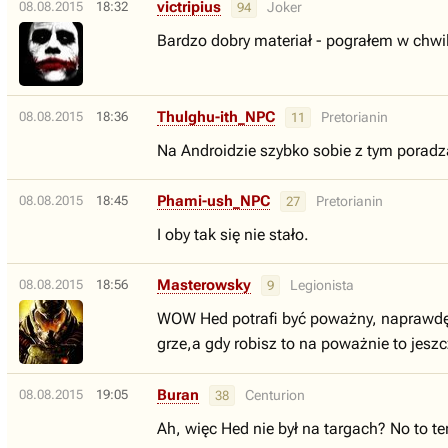
victripius
08.08.2015
18:32
Joker
94
Bardzo dobry materiał - pograłem w chwil
Thulghu-ith_NPC
08.08.2015
18:36
Pretorianin
11
Na Androidzie szybko sobie z tym poradzą,
Phami-ush_NPC
08.08.2015
18:45
Pretorianin
27
I oby tak się nie stało.
Masterowsky
08.08.2015
18:56
Legionista
9
WOW Hed potrafi być poważny, naprawdę j
grze,a gdy robisz to na poważnie to jeszcz
Buran
08.08.2015
19:05
Centurion
38
Ah, więc Hed nie był na targach? No to te