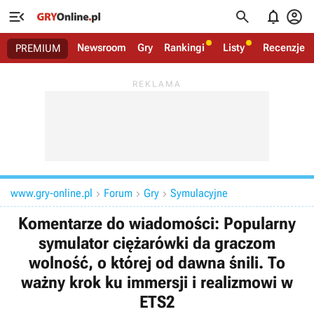




Newsroom
Gry
Rankingi
Listy
Recenzje
PREMIUM
www.gry-online.pl
Forum
Gry
Symulacyjne



Komentarze do wiadomości: Popularny
symulator ciężarówki da graczom
wolność, o której od dawna śnili. To
ważny krok ku immersji i realizmowi w
ETS2