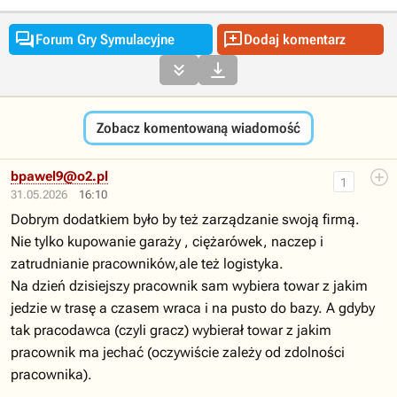


Forum Gry Symulacyjne
Dodaj komentarz


Zobacz komentowaną wiadomość
bpawel9@o2.pl
1
31.05.2026
16:10
Dobrym dodatkiem było by też zarządzanie swoją firmą.
Nie tylko kupowanie garaży , ciężarówek, naczep i
zatrudnianie pracowników,ale też logistyka.
Na dzień dzisiejszy pracownik sam wybiera towar z jakim
jedzie w trasę a czasem wraca i na pusto do bazy. A gdyby
tak pracodawca (czyli gracz) wybierał towar z jakim
pracownik ma jechać (oczywiście zależy od zdolności
pracownika).