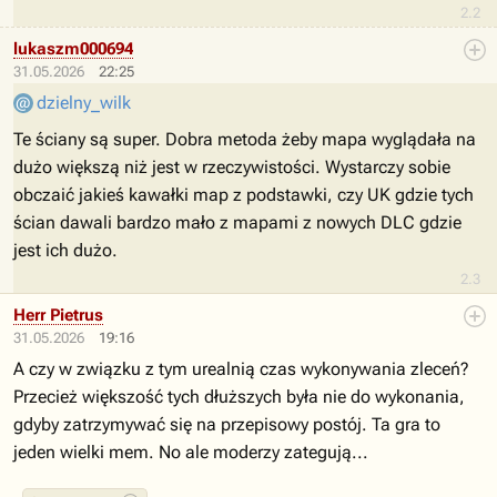
2.2
lukaszm000694
31.05.2026
22:25
dzielny_wilk
Te ściany są super. Dobra metoda żeby mapa wyglądała na
dużo większą niż jest w rzeczywistości. Wystarczy sobie
obczaić jakieś kawałki map z podstawki, czy UK gdzie tych
ścian dawali bardzo mało z mapami z nowych DLC gdzie
jest ich dużo.
2.3
Herr Pietrus
31.05.2026
19:16
A czy w związku z tym urealnią czas wykonywania zleceń?
Przecież większość tych dłuższych była nie do wykonania,
gdyby zatrzymywać się na przepisowy postój. Ta gra to
jeden wielki mem. No ale moderzy zategują...