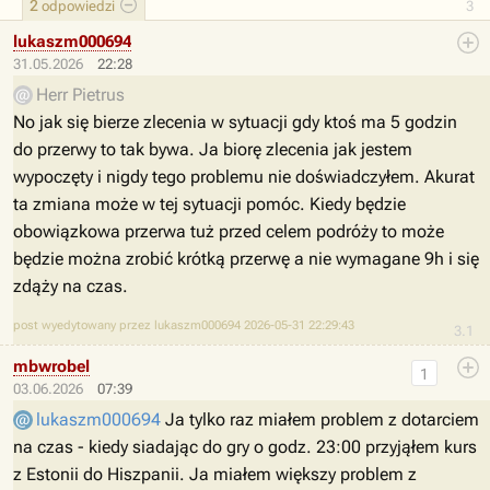
2
odpowiedzi
3
lukaszm000694
31.05.2026
22:28
Herr Pietrus
No jak się bierze zlecenia w sytuacji gdy ktoś ma 5 godzin
do przerwy to tak bywa. Ja biorę zlecenia jak jestem
wypoczęty i nigdy tego problemu nie doświadczyłem. Akurat
ta zmiana może w tej sytuacji pomóc. Kiedy będzie
obowiązkowa przerwa tuż przed celem podróży to może
będzie można zrobić krótką przerwę a nie wymagane 9h i się
zdąży na czas.
post wyedytowany przez lukaszm000694 2026-05-31 22:29:43
3.1
mbwrobel
1
03.06.2026
07:39
lukaszm000694
Ja tylko raz miałem problem z dotarciem
na czas - kiedy siadając do gry o godz. 23:00 przyjąłem kurs
z Estonii do Hiszpanii. Ja miałem większy problem z