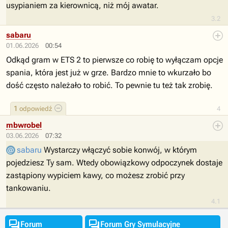
usypianiem za kierownicą, niż mój awatar.
3.2
sabaru
01.06.2026
00:54
Odkąd gram w ETS 2 to pierwsze co robię to wyłączam opcje
spania, która jest już w grze. Bardzo mnie to wkurzało bo
dość często należało to robić. To pewnie tu też tak zrobię.
1
odpowiedź
4
mbwrobel
03.06.2026
07:32
sabaru
Wystarczy włączyć sobie konwój, w którym
pojedziesz Ty sam. Wtedy obowiązkowy odpoczynek dostaje
zastąpiony wypiciem kawy, co możesz zrobić przy
tankowaniu.
4.1


Forum
Forum Gry Symulacyjne