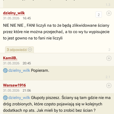
1.3
dzielny_wilk
2
31.05.2026
16:45
NIE NIE NIE , FANI liczyli na to że będą zlikwidowane ściany
przez które nie można przejechać, a to co wy tu wypisujecie
to jest gowno na to fani nie liczyli
3
odpowiedzi
2
KamilB.
31.05.2026
20:45
dzielny_wilk
Popieram.
2.1
Warsaw1916
31.05.2026
21:06
dzielny_wilk
Głupoty piszesz. Ściany są tam gdzie nie ma
dróg zrobionych, które często pojawiają się w kolejnych
dodatkach np ats. Jak mieli by to zrobić bez ścian ?