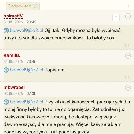
3
odpowiedzi
1
animatiV
1
31.05.2026
20:42
bpawel9@o2.pl
Ojjj tak! Gdyby można było wybierać
trasy i towar dla swoich pracowników - to byłoby coś!
1.1
KamilB.
31.05.2026
20:46
bpawel9@o2.pl
Popieram.
1.2
mbwrobel
03.06.2026
07:30
bpawel9@o2.pl
Przy kilkuset kierowcach pracujących dla
mojej firmy byłoby to to nie do ogarnięcia. Zatrudniłem już
większość kierowców z modą, bo dostępni w grze już
dawno wszyscy dla mnie pracują. Więcej kasy zarabiam
podczas wypoczynku, niż podczas jazdy.