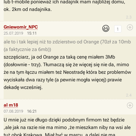
lub t-mobile ponieważ ich nadajnik mam najbliżej domu,
ok. 2km od nadajnika.
2.3
😃
Gniewomir_NPC
1
25.07.2019
15:11
ale to i tak lepiej niż to zdzierstwo od Orange (70zł za 10mb
(a faktycznie za 6mb))
szczęściarz, ja od Orange za taką cenę miałem 3Mb
(dosłownie - trzy). Tłumaczą się że więcej się nie da, mimo
że na tym łączu miałem też Neostradę która bez problemów
wyciskała dwa razy tyle (a pewnie mogła więcej) prawie
dekadę wcześniej.
2.4
al m18
07.08.2019
16:21
U mnie już nie długo dzięki podobnym firmom też będzie
,ale jak na razie nie ma mimo ,że mieszkam niby na wsi ale
tuż obok Krakowa. Miał być w marcu ,a dalej nie ma