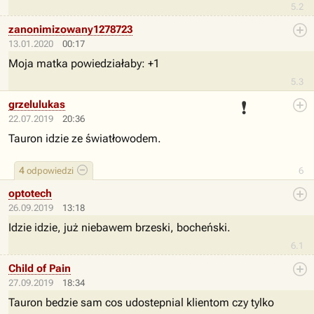
5.2
zanonimizowany1278723
13.01.2020
00:17
Moja matka powiedziałaby: +1
5.3
❗
grzelulukas
22.07.2019
20:36
Tauron idzie ze światłowodem.
4
odpowiedzi
6
optotech
26.09.2019
13:18
Idzie idzie, już niebawem brzeski, bocheński.
6.1
Child of Pain
27.09.2019
18:34
Tauron bedzie sam cos udostepnial klientom czy tylko