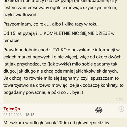
przeróżni operatorzy i co rok pytają (ankieta/badanie) czy
jestem zainteresowany ogólnie mówiąc szybszym netem,
czyli światłowód.
Przypominam, co rok ... albo i kilka razy w roku.
Od 15 lat pytają i ... KOMPLETNIE NIC SIĘ NIE DZIEJE w
temacie.
Prawdopodobnie chodzi TYLKO o pozyskanie informacji w
celach marketingowych i o nic więcej, więc od około dwóch
lat jak przychodzą, to (jak zwykle) miło sobie gadamy tak
długo, jak długo nie chcą ode mnie jakichkolwiek danych.
Jak chcą, to równie miło się żegnamy, czyli spuszczam to
towarzystwo na drzewo mówiąc, że jak zobaczę konkrety, to
pogadamy poważnie, a póki co ... bye :)
2.23
😂
ZglenQa
08.12.2023
18:15
Mieszkam w odległości ok 200m od głównej siedziby