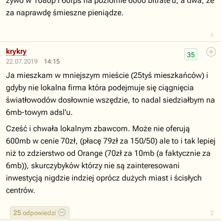
żywo w 1080p i 60fps na poziomie 6000 bitrate'u, a dwa, że
za naprawdę śmieszne pieniądze.
1
krykry
35
22.07.2019
14:15
Ja mieszkam w mniejszym mieście (25tyś mieszkańców) i
gdyby nie lokalna firma która podejmuje się ciągnięcia
światłowodów dosłownie wszędzie, to nadal siedziałbym na
6mb-towym adsl'u.
Cześć i chwała lokalnym zbawcom. Może nie oferują
600mb w cenie 70zł, (płacę 79zł za 150/50) ale to i tak lepiej
niż to zdzierstwo od Orange (70zł za 10mb (a faktycznie za
6mb)), skurczybyków którzy nie są zainteresowani
inwestycją nigdzie indziej oprócz dużych miast i ścisłych
centrów.
25
odpowiedzi
2