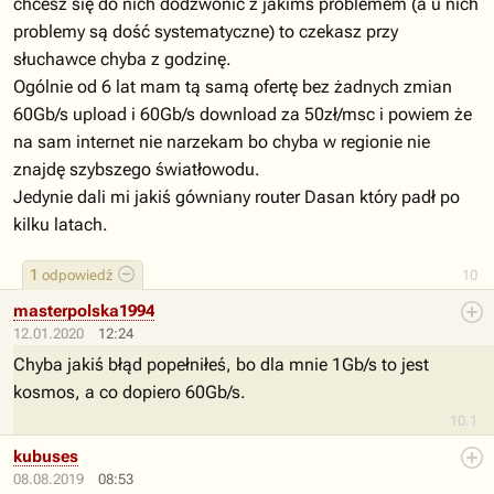
chcesz się do nich dodzwonić z jakimś problemem (a u nich
problemy są dość systematyczne) to czekasz przy
słuchawce chyba z godzinę.
Ogólnie od 6 lat mam tą samą ofertę bez żadnych zmian
60Gb/s upload i 60Gb/s download za 50zł/msc i powiem że
na sam internet nie narzekam bo chyba w regionie nie
znajdę szybszego światłowodu.
Jedynie dali mi jakiś gówniany router Dasan który padł po
kilku latach.
1
odpowiedź
10
masterpolska1994
12.01.2020
12:24
Chyba jakiś błąd popełniłeś, bo dla mnie 1Gb/s to jest
kosmos, a co dopiero 60Gb/s.
10.1
kubuses
08.08.2019
08:53