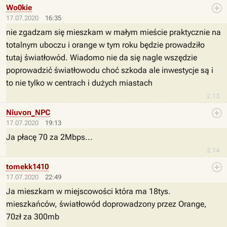
Wo0kie
17.07.2020
16:35
nie zgadzam się mieszkam w małym mieście praktycznie na
totalnym uboczu i orange w tym roku będzie prowadziło
tutaj światłowód. Wiadomo nie da się nagle wszędzie
poprowadzić światłowodu choć szkoda ale inwestycje są i
to nie tylko w centrach i dużych miastach
2.13
Niuvon_NPC
17.07.2020
19:13
Ja płacę 70 za 2Mbps...
2.14
tomekk1410
17.07.2020
22:49
Ja mieszkam w miejscowości która ma 18tys.
mieszkańców, światłowód doprowadzony przez Orange,
70zł za 300mb