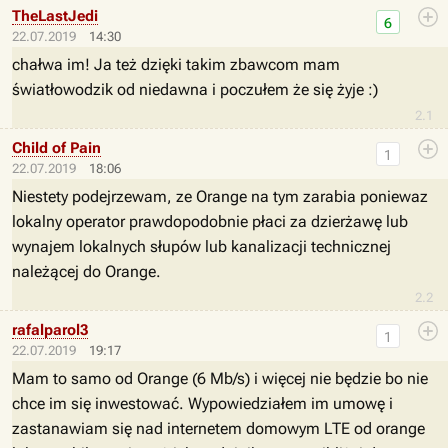
TheLastJedi
6
22.07.2019
14:30
chałwa im! Ja też dzięki takim zbawcom mam
światłowodzik od niedawna i poczułem że się żyje :)
2.1
Child of Pain
1
22.07.2019
18:06
Niestety podejrzewam, ze Orange na tym zarabia poniewaz
lokalny operator prawdopodobnie płaci za dzierżawę lub
wynajem lokalnych słupów lub kanalizacji technicznej
należącej do Orange.
2.2
rafalparol3
1
22.07.2019
19:17
Mam to samo od Orange (6 Mb/s) i więcej nie będzie bo nie
chce im się inwestować. Wypowiedziałem im umowę i
zastanawiam się nad internetem domowym LTE od orange