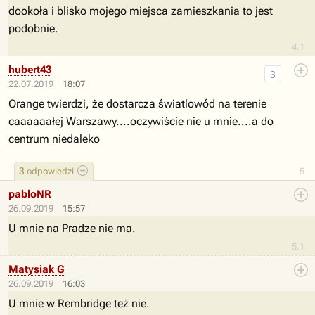
dookoła i blisko mojego miejsca zamieszkania to jest
podobnie.
4.1
hubert43
3
22.07.2019
18:07
Orange twierdzi, że dostarcza światlowód na terenie
caaaaaałej Warszawy....oczywiście nie u mnie....a do
centrum niedaleko
3
odpowiedzi
5
pabloNR
26.09.2019
15:57
U mnie na Pradze nie ma.
5.1
Matysiak G
26.09.2019
16:03
U mnie w Rembridge też nie.