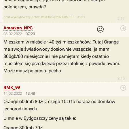
polonezem, prawda?
post wyedytowany przez stud3nciq 2021-05-13 11:41:17
2.17
😐
Amarkan_NPC
08.02.2022
07:20
Mieszkam w mieście ~40 tyś mieszkańców. Tutaj Orange
ma swoje światłowody dosłownie wszędzie, ja mam
300gb/60 miesięcznie i nie pamiętam kiedy ostatnio
musiałem się przedzierać przez infolinię z powodu awarii.
Może masz po prostu pecha.
2.18
RMK_99
14.02.2022
13:48
Orange 600mb 80zł z czego 15zł to haracz od domków
jednorodzinnych.
U mnie w Bydgoszczy ceny są takie:
Orange 300mb 70zl