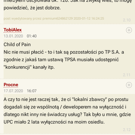
mierzyłem oscylowała ok. 120. Jak na zwykłą wieś, to mogę
powiedzieć, że jest dobrze.
post wyedytowany przez premium624862129 2020-01-12 16:24:25
2.10
TobiAlex
13.01.2020
01:40
Child
of Pain
Nic nie musi płacić - to i tak są pozostałości po TP S.A. a
zgodnie z jakaś tam ustawą TPSA musiała udostępnić
"konkurencji" kanały itp.
2.11
Procne
17.07.2020
16:07
A czy to nie jest raczej tak, że ci "lokalni zbawcy" po prostu
dogadali się ze wspólnotą / deweloperem na wyłączność i
dlatego nikt inny nie świadczy usług? Tak było u mnie, gdzie
UPC miało 2 lata wyłączności na moim osiedlu.
2.12