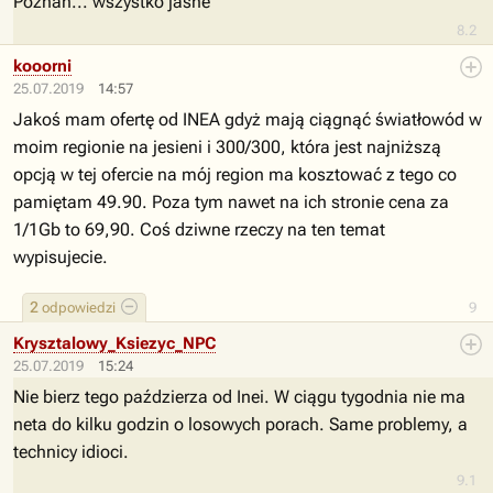
Poznań... wszystko jasne
8.2
kooorni
25.07.2019
14:57
Jakoś mam ofertę od INEA gdyż mają ciągnąć światłowód w
moim regionie na jesieni i 300/300, która jest najniższą
opcją w tej ofercie na mój region ma kosztować z tego co
pamiętam 49.90. Poza tym nawet na ich stronie cena za
1/1Gb to 69,90. Coś dziwne rzeczy na ten temat
wypisujecie.
2
odpowiedzi
9
Krysztalowy_Ksiezyc_NPC
25.07.2019
15:24
Nie bierz tego paździerza od Inei. W ciągu tygodnia nie ma
neta do kilku godzin o losowych porach. Same problemy, a
technicy idioci.
9.1