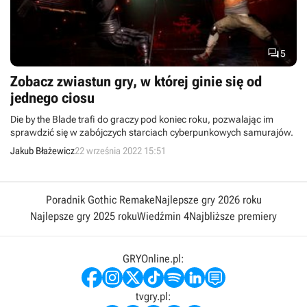

5
Zobacz zwiastun gry, w której ginie się od
jednego ciosu
Die by the Blade trafi do graczy pod koniec roku, pozwalając im
sprawdzić się w zabójczych starciach cyberpunkowych samurajów.
Jakub Błażewicz
22 września 2022 15:51
Poradnik Gothic Remake
Najlepsze gry 2026 roku
Najlepsze gry 2025 roku
Wiedźmin 4
Najbliższe premiery
GRYOnline.pl:
tvgry.pl: