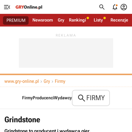




Newsroom
Gry
Rankingi
Listy
Recenzje
PREMIUM
www.gry-online.pl
Gry
Firmy



FIRMY
Firmy
Producenci
Wydawcy
Grindstone
Grindstone to producent i wydawca gier.