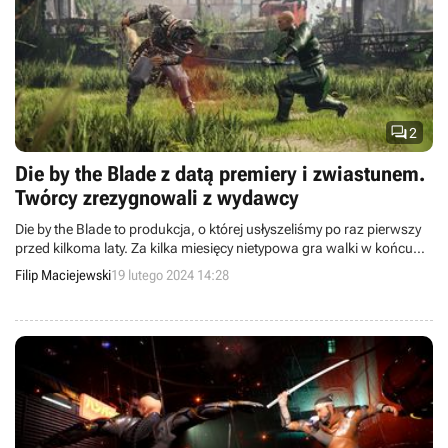

2
Die by the Blade z datą premiery i zwiastunem.
Twórcy zrezygnowali z wydawcy
Die by the Blade to produkcja, o której usłyszeliśmy po raz pierwszy
przed kilkoma laty. Za kilka miesięcy nietypowa gra walki w końcu
ujrzy światło dzienne w wersji 1.0.
Filip Maciejewski
19 lutego 2024 14:28