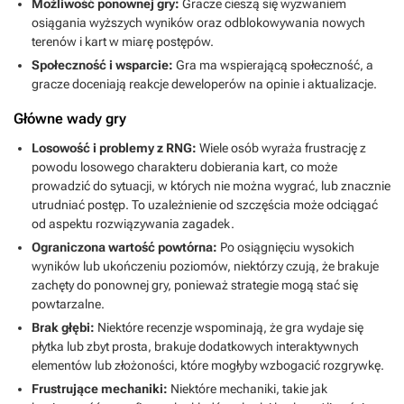
Możliwość ponownej gry:
Gracze cieszą się wyzwaniem
osiągania wyższych wyników oraz odblokowywania nowych
terenów i kart w miarę postępów.
Społeczność i wsparcie:
Gra ma wspierającą społeczność, a
gracze doceniają reakcje deweloperów na opinie i aktualizacje.
Główne wady gry
Losowość i problemy z RNG:
Wiele osób wyraża frustrację z
powodu losowego charakteru dobierania kart, co może
prowadzić do sytuacji, w których nie można wygrać, lub znacznie
utrudniać postęp. To uzależnienie od szczęścia może odciągać
od aspektu rozwiązywania zagadek.
Ograniczona wartość powtórna:
Po osiągnięciu wysokich
wyników lub ukończeniu poziomów, niektórzy czują, że brakuje
zachęty do ponownej gry, ponieważ strategie mogą stać się
powtarzalne.
Brak głębi:
Niektóre recenzje wspominają, że gra wydaje się
płytka lub zbyt prosta, brakuje dodatkowych interaktywnych
elementów lub złożoności, które mogłyby wzbogacić rozgrywkę.
Frustrujące mechaniki:
Niektóre mechaniki, takie jak