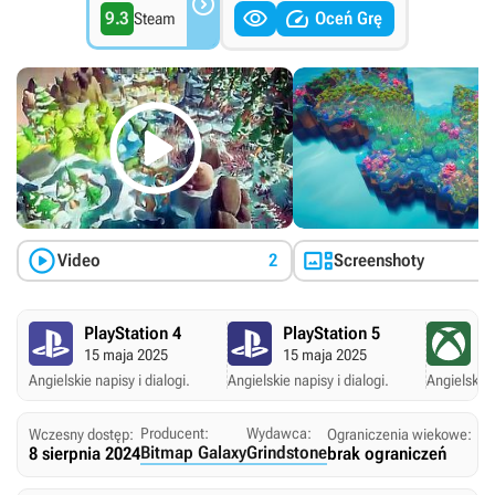



9.3
Oceń Grę
Steam



Video
2
Screenshoty
PlayStation 4
PlayStation 5
X
15 maja 2025
15 maja 2025
1
Angielskie napisy i dialogi.
Angielskie napisy i dialogi.
Angielskie 
Producent:
Wydawca:
Wczesny dostęp:
Ograniczenia wiekowe:
Bitmap Galaxy
Grindstone
8 sierpnia 2024
brak ograniczeń