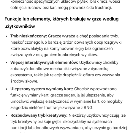
konieczność specyficznych układów płytek i brak możliwości
cofnięcia ruchów bez kar, mogą prowadzić do frustracji.
Funkcje lub elementy, których brakuje w grze według
użytkowników
Tryb nieskończony:
Gracze wyrażają chęć posiadania trybu
nieskończonego lub bardziej zróżnicowanych opcji rozgrywki,
które pozwalałyby na kontynuowanie gry bez ograniczeń
związanych z osiąganiem konkretnych wyników.
Więcej interaktywnych elementów:
Użytkownicy chcieliby
zobaczyć dodatkowe mechaniki związane z dynamiką
ekosystemu, takie jak relacje drapieżnik-ofiara czy wyzwania
środowiskowe.
Ulepszony system wymiany kart:
Chociaż wprowadzono
funkcję wymiany kart, gracze sugerują jej ulepszenie, aby
umożliwić większą elastyczność w wymianie kart, co mogłoby
złagodzić niektóre frustracje związane z RNG.
Rozbudowany tryb kreatywny:
Niektórzy użytkownicy czują, że
tryb kreatywny brakuje głębi i skorzystałby na systemach
punktacji lub dodatkowych wyzwaniach, aby uczynić go bardziej