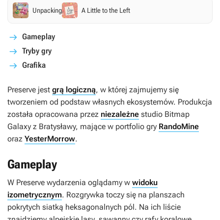
Unpacking
A Little to the Left
Gameplay
Tryby gry
Grafika
Preserve
jest
grą logiczną
, w której zajmujemy się
tworzeniem od podstaw własnych ekosystemów. Produkcja
została opracowana przez
niezależne
studio Bitmap
Galaxy z Bratysławy, mające w portfolio gry
RandoMine
oraz
YesterMorrow
.
Gameplay
W
Preserve
wydarzenia oglądamy w
widoku
izometrycznym
. Rozgrywka toczy się na planszach
pokrytych siatką heksagonalnych pól. Na ich liście
znajdziemy alpejskie lasy, sawanny czy rafy koralowe.