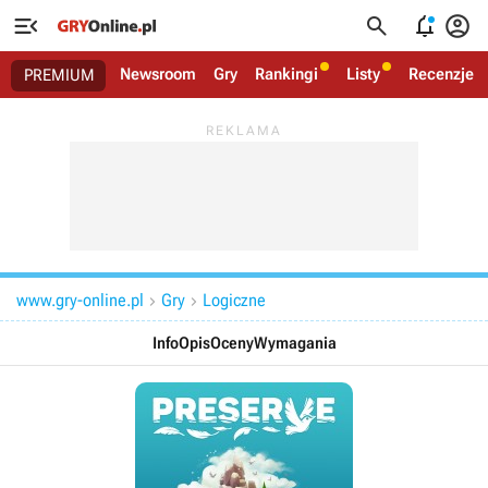




Newsroom
Gry
Rankingi
Listy
Recenzje
PREMIUM
www.gry-online.pl
Gry
Logiczne


Info
Opis
Oceny
Wymagania