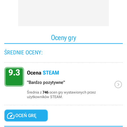
Oceny gry
ŚREDNIE OCENY:
9.3
Ocena
STEAM

"Bardzo pozytywne"
Średnia z
746
ocen gry wystawionych przez
użytkowników STEAM.

OCEŃ GRĘ