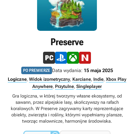
Preserve
Data wydania:
15 maja 2025
PO PREMIERZE
Logiczne
,
Widok izometryczny
,
Karciane
,
Indie
,
Xbox Play
Anywhere
,
Przytulne
,
Singleplayer
Gra logiczna, w której tworzymy własne ekosystemy, od
sawann, przez alpejskie lasy, skończywszy na rafach
koralowych. W Preserve zagrywamy karty reprezentujące
obiekty, zwierzęta i rośliny, którymi wypełniamy plansze,
tworząc malownicze, harmonijne środowiska.