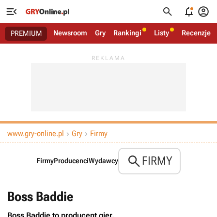




Newsroom
Gry
Rankingi
Listy
Recenzje
PREMIUM
www.gry-online.pl
Gry
Firmy



FIRMY
Firmy
Producenci
Wydawcy
Boss Baddie
Boss Baddie to producent gier.