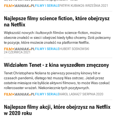
FILMY I SERIALE
PATRYK KUBIAK
26 WRZEŚNIA 2021
Najlepsze filmy science fiction, które obejrzysz
na Netflix
Większość nowych i kultowych filmów science-fiction, można
obecnie znaleźć w sieci i obejrzeć kiedy tylko chcemy. Dziś polecamy
te pozycje, które możecie znaleźć na platformie Netflix.
FILMY I SERIALE
HUBERT SOSNOWSKI
24 CZERWCA 2021
Widziałem Tenet - z kina wyszedłem zmęczony
Tenet Christophera Nolana to pierwszy poważny kinowy hit w
czasach pandemii, dlatego też muszę Was ostrzec. Jeżeli przez
ostatnie miesiące nie byliście aktywni filmowo, to może Was czekać
rollercoaster wrażeń. Niekoniecznie tych pozytywnych.
FILMY I SERIALE
KAROL LASKA
27 SIERPNIA 2020
Najlepsze filmy akcji, które obejrzysz na Netflix
w 2020 roku