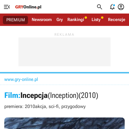




Newsroom
Gry
Rankingi
Listy
Recenzje
PREMIUM
www.gry-online.pl
Film:
Incepcja
(Inception)
(2010)
premiera: 2010
akcja, sci-fi, przygodowy