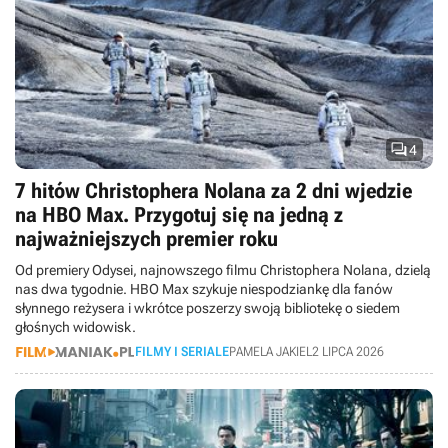

4
7 hitów Christophera Nolana za 2 dni wjedzie
na HBO Max. Przygotuj się na jedną z
najważniejszych premier roku
Od premiery Odysei, najnowszego filmu Christophera Nolana, dzielą
nas dwa tygodnie. HBO Max szykuje niespodziankę dla fanów
słynnego reżysera i wkrótce poszerzy swoją bibliotekę o siedem
głośnych widowisk.
FILMY I SERIALE
PAMELA JAKIEL
2 LIPCA 2026