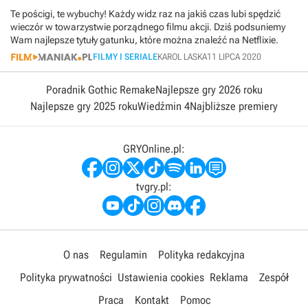
Te pościgi, te wybuchy! Każdy widz raz na jakiś czas lubi spędzić
wieczór w towarzystwie porządnego filmu akcji. Dziś podsuniemy
Wam najlepsze tytuły gatunku, które można znaleźć na Netflixie.
FILMY I SERIALE
KAROL LASKA
11 LIPCA 2020
Poradnik Gothic Remake
Najlepsze gry 2026 roku
Najlepsze gry 2025 roku
Wiedźmin 4
Najbliższe premiery
GRYOnline.pl:
tvgry.pl:
O nas
Regulamin
Polityka redakcyjna
Polityka prywatności
Ustawienia cookies
Reklama
Zespół
Praca
Kontakt
Pomoc