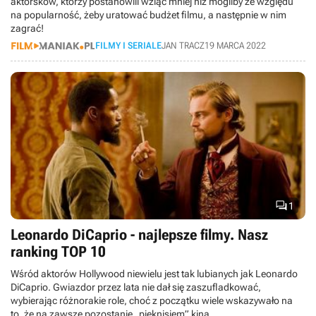
aktorsków, którzy postanowili wziąć mniej niż mogliby ze względu
na popularność, żeby uratować budżet filmu, a następnie w nim
zagrać!
FILMY I SERIALE
JAN TRACZ
19 MARCA 2022

1
Leonardo DiCaprio - najlepsze filmy. Nasz
ranking TOP 10
Wśród aktorów Hollywood niewielu jest tak lubianych jak Leonardo
DiCaprio. Gwiazdor przez lata nie dał się zaszufladkować,
wybierając różnorakie role, choć z początku wiele wskazywało na
to, że na zawsze pozostanie „pięknisiem” kina.