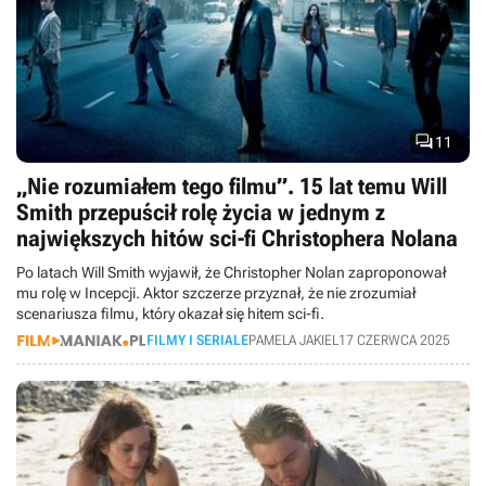

11
„Nie rozumiałem tego filmu”. 15 lat temu Will
Smith przepuścił rolę życia w jednym z
największych hitów sci-fi Christophera Nolana
Po latach Will Smith wyjawił, że Christopher Nolan zaproponował
mu rolę w Incepcji. Aktor szczerze przyznał, że nie zrozumiał
scenariusza filmu, który okazał się hitem sci-fi.
FILMY I SERIALE
PAMELA JAKIEL
17 CZERWCA 2025