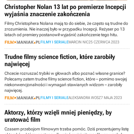
Christopher Nolan 13 lat po premierze Incepcji
wyjaśnia znaczenie zakończenia
Filmy Christophera Nolana mają to do siebie, że często są trudne do
zrozumienia. Nie inaczej było w przypadku Incepcji. Reżyser po 13
latach od premiery postanowił wyjaśnić zakończenie tego hitu.
FILMY I SERIALE
MARCIN NIC
25 CZERWCA 2023
Trudne filmy science fiction, które zarobiły
najwięcej
Chcecie rozruszać trybiki w głowach albo poznać własne granice?
Polecamy zatem trudne filmy science fiction, które – pomimo swojej
niekonwencjonalności i wymagań stawianych widzom – zarobiły
najwięcej.
FILMY I SERIALE
ALEKSANDRA WOSZ
7 MAJA 2023
Aktorzy, którzy wzięli mniej pieniędzy, by
uratować film
Czasem przebojom filmowym trzeba pomóc. Dziś prezentujemy listę