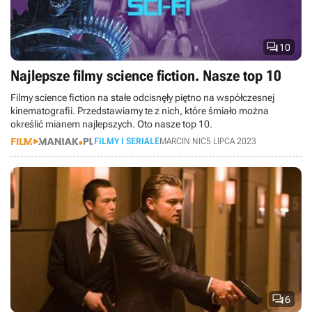

10
Najlepsze filmy science fiction. Nasze top 10
Filmy science fiction na stałe odcisnęły piętno na współczesnej
kinematografii. Przedstawiamy te z nich, które śmiało można
określić mianem najlepszych. Oto nasze top 10.
FILMY I SERIALE
MARCIN NIC
5 LIPCA 2023

6