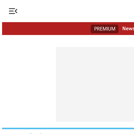

New
PREMIUM