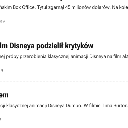
m Box Office. Tytuł zgarnął 45 milionów dolarów. Na kolejn
019
lm Disneya podzielił krytyków
ej próby przerobienia klasycznej animacji Disneya na film akt
19
nem
cji klasycznej animacji Disneya Dumbo. W filmie Tima Burtona
8