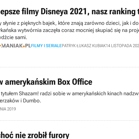
lepsze filmy Disneya 2021, nasz ranking 
y słynie z pięknych bajek, które znają zarówno dzieci, jak i
kańska wytwórnia zaczęła coraz mocniej skupiać się na proje
dźcie sami.
FILMY I SERIALE
PATRYK ŁUKASZ KUBIAK
14 LISTOPADA 20
w amerykańskim Box Office
ytułem Shazam! radzi sobie w amerykańskich kinach nadzwyc
ierzaków i Dumbo.
NIA 2019
hoć nie zrobił furory