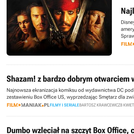
Naj
Disne
amery
Spraw
Shazam! z bardzo dobrym otwarciem 
Najnowsza ekranizacja komiksu od wydawnictwa DC pod t
zestawieniu Box Office US, wyprzedzając Smętarz dla zw
FILMY I SERIALE
BARTOSZ KRAWCEWICZ
8 KWIET
Dumbo wzleciał na szczyt Box Office, c