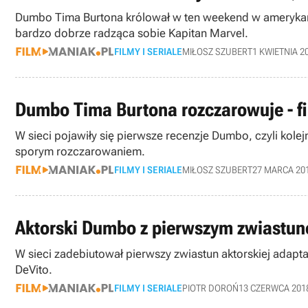
Dumbo Tima Burtona królował w ten weekend w amerykański
bardzo dobrze radząca sobie Kapitan Marvel.
FILMY I SERIALE
MIŁOSZ SZUBERT
1 KWIETNIA 2
Dumbo Tima Burtona rozczarowuje - fi
W sieci pojawiły się pierwsze recenzje Dumbo, czyli kolejn
sporym rozczarowaniem.
FILMY I SERIALE
MIŁOSZ SZUBERT
27 MARCA 20
Aktorski Dumbo z pierwszym zwiastu
W sieci zadebiutował pierwszy zwiastun aktorskiej adapta
DeVito.
FILMY I SERIALE
PIOTR DOROŃ
13 CZERWCA 201