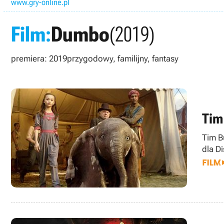
www.gry-online.pl
Film:
Dumbo
(2019)
premiera: 2019
przygodowy, familijny, fantasy
Tim
Tim Bu
dla Di