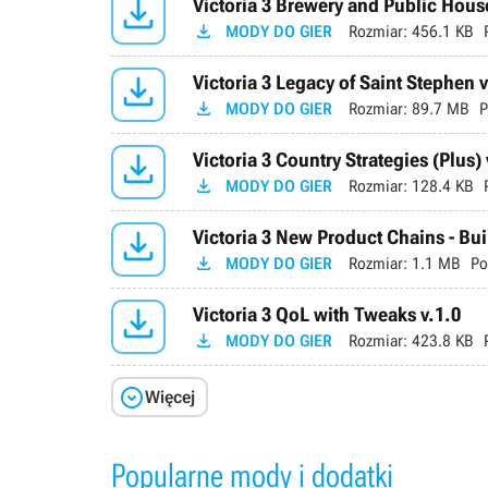

Victoria 3 Brewery and Public Hous

MODY DO GIER
Rozmiar:
456.1 KB

Victoria 3 Legacy of Saint Stephen 

MODY DO GIER
Rozmiar:
89.7 MB
P

Victoria 3 Country Strategies (Plus) 

MODY DO GIER
Rozmiar:
128.4 KB

Victoria 3 New Product Chains - Bui

MODY DO GIER
Rozmiar:
1.1 MB
Po

Victoria 3 QoL with Tweaks v.1.0

MODY DO GIER
Rozmiar:
423.8 KB

Więcej
Popularne mody i dodatki