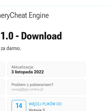
nery
Cheat Engine
v.1.0 - Download
z za darmo.
Aktualizacja:
3 listopada 2022
Problem z pobieraniem?
uwagi@gry-online.pl
14
WIĘCEJ PLIKÓW DO
Victoria 3