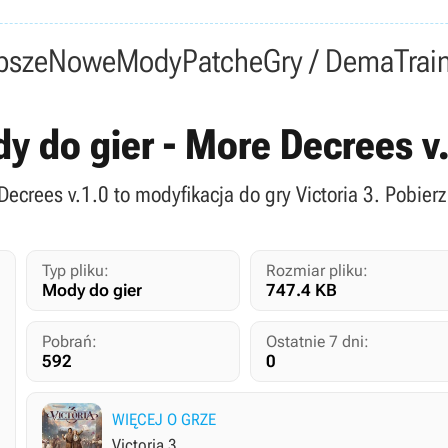
psze
Nowe
Mody
Patche
Gry / Dema
Trai
dy do gier - More Decrees 
Decrees v.1.0 to modyfikacja do gry Victoria 3. Pobier
Typ pliku:
Rozmiar pliku:
Mody do gier
747.4 KB
Pobrań:
Ostatnie 7 dni:
592
0
WIĘCEJ O GRZE
Victoria 3