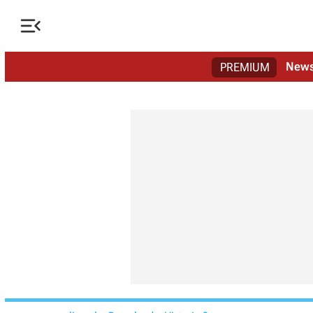

New
PREMIUM