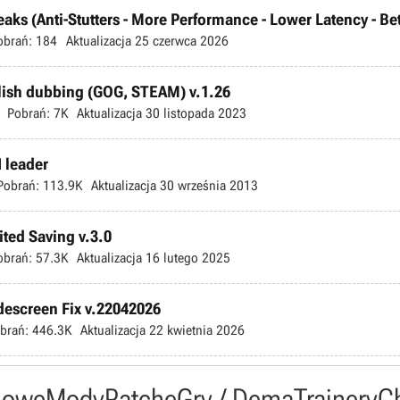
s (Anti-Stutters - More Performance - Lower Latency - Bette
obrań:
184
Aktualizacja
25 czerwca 2026
olish dubbing (GOG, STEAM) v.1.26
Pobrań:
7K
Aktualizacja
30 listopada 2023
I leader
Pobrań:
113.9K
Aktualizacja
30 września 2013
ted Saving v.3.0
obrań:
57.3K
Aktualizacja
16 lutego 2025
escreen Fix v.22042026
brań:
446.3K
Aktualizacja
22 kwietnia 2026
owe
Mody
Patche
Gry / Dema
Trainery
C