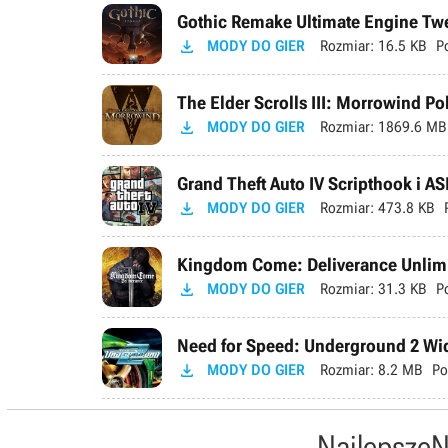
Gothic Remake Ultimate Engine Tweak

MODY DO GIER
Rozmiar:
16.5 KB
P
The Elder Scrolls III: Morrowind P

MODY DO GIER
Rozmiar:
1869.6 MB
Grand Theft Auto IV Scripthook i AS

MODY DO GIER
Rozmiar:
473.8 KB
Kingdom Come: Deliverance Unlimi

MODY DO GIER
Rozmiar:
31.3 KB
P
Need for Speed: Underground 2 Wid

MODY DO GIER
Rozmiar:
8.2 MB
Po
Najlepsze
N