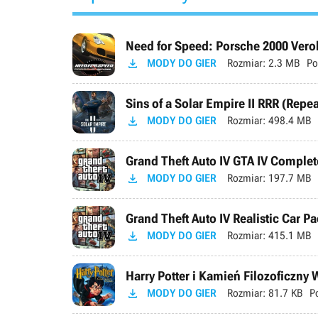
Need for Speed: Porsche 2000 Verok

MODY DO GIER
Rozmiar:
2.3 MB
Po
Sins of a Solar Empire II RRR (Repe

MODY DO GIER
Rozmiar:
498.4 MB
Grand Theft Auto IV GTA IV Complete

MODY DO GIER
Rozmiar:
197.7 MB
Grand Theft Auto IV Realistic Car Pa

MODY DO GIER
Rozmiar:
415.1 MB
Harry Potter i Kamień Filozoficzny

MODY DO GIER
Rozmiar:
81.7 KB
P