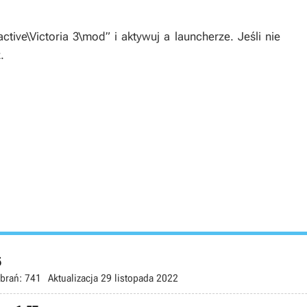
tive\Victoria 3\mod” i aktywuj a launcherze. Jeśli nie
.
5
brań:
741
Aktualizacja
29 listopada 2022