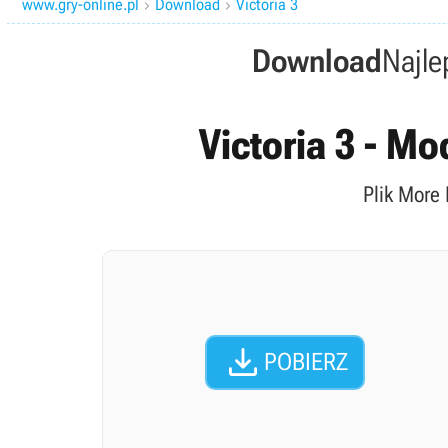
www.gry-online.pl
Download
Victoria 3


Download
Najle
Victoria 3 - Mo
Plik More 

POBIERZ