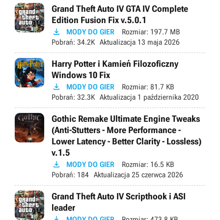
Grand Theft Auto IV GTA IV Complete
Edition Fusion Fix v.5.0.1

MODY DO GIER
Rozmiar:
197.7 MB
Pobrań:
34.2K
Aktualizacja
13 maja 2026
Harry Potter i Kamień Filozoficzny
Windows 10 Fix

MODY DO GIER
Rozmiar:
81.7 KB
Pobrań:
32.3K
Aktualizacja
1 października 2020
Gothic Remake Ultimate Engine Tweaks
(Anti-Stutters - More Performance -
Lower Latency - Better Clarity - Lossless)
v.1.5

MODY DO GIER
Rozmiar:
16.5 KB
Pobrań:
184
Aktualizacja
25 czerwca 2026
Grand Theft Auto IV Scripthook i ASI
leader

MODY DO GIER
Rozmiar:
473.8 KB