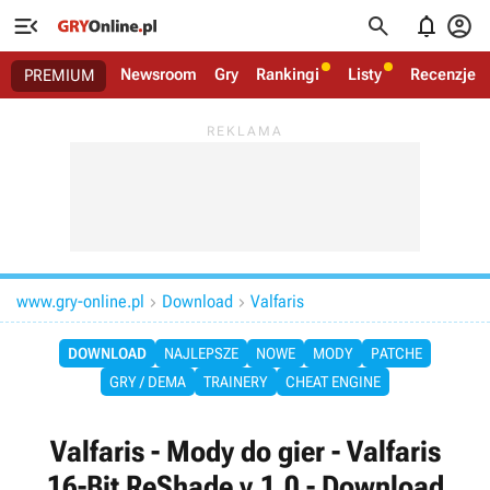




Newsroom
Gry
Rankingi
Listy
Recenzje
PREMIUM
www.gry-online.pl
Download
Valfaris


DOWNLOAD
NAJLEPSZE
NOWE
MODY
PATCHE
GRY / DEMA
TRAINERY
CHEAT ENGINE
Valfaris - Mody do gier - Valfaris
16-Bit ReShade v.1.0 - Download