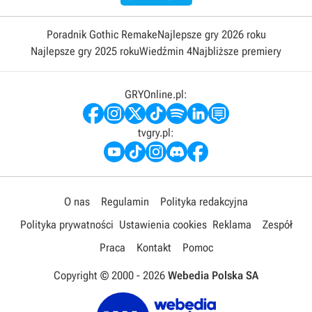
Poradnik Gothic Remake
Najlepsze gry 2026 roku
Najlepsze gry 2025 roku
Wiedźmin 4
Najbliższe premiery
GRYOnline.pl:
tvgry.pl:
O nas
Regulamin
Polityka redakcyjna
Polityka prywatności
Ustawienia cookies
Reklama
Zespół
Praca
Kontakt
Pomoc
Copyright © 2000 -
2026
Webedia Polska SA