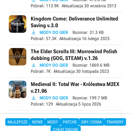
Pobrań:
113.9K
Aktualizacja
30 września 2013
Kingdom Come: Deliverance Unlimited
Saving v.3.0

MODY DO GIER
Rozmiar:
31.3 KB
Pobrań:
57.3K
Aktualizacja
16 lutego 2025
The Elder Scrolls III: Morrowind Polish
dubbing (GOG, STEAM) v.1.26

MODY DO GIER
Rozmiar:
1869.6 MB
Pobrań:
7K
Aktualizacja
30 listopada 2023
Medieval II: Total War - Królestwa M2EX
v.21.06

MODY DO GIER
Rozmiar:
199.7 MB
Pobrań:
129
Aktualizacja
5 lipca 2026
NAJLEPSZE
NOWE
MODY
PATCHE
GRY / DEMA
TRAINERY
CHEAT ENGINE