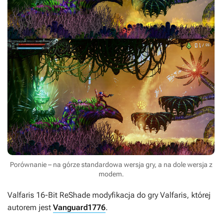
Porównanie – na górze standardowa wersja gry, a na dole wersja z
modem.
Valfaris 16-Bit ReShade
modyfikacja do gry
Valfaris
, której
autorem jest
Vanguard1776
.