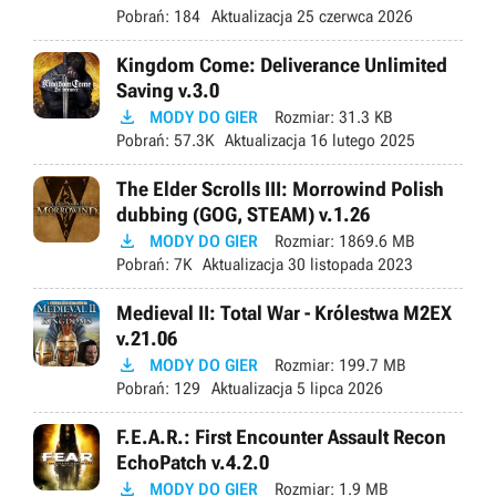
Pobrań:
184
Aktualizacja
25 czerwca 2026
Kingdom Come: Deliverance Unlimited
Saving v.3.0

MODY DO GIER
Rozmiar:
31.3 KB
Pobrań:
57.3K
Aktualizacja
16 lutego 2025
The Elder Scrolls III: Morrowind Polish
dubbing (GOG, STEAM) v.1.26

MODY DO GIER
Rozmiar:
1869.6 MB
Pobrań:
7K
Aktualizacja
30 listopada 2023
Medieval II: Total War - Królestwa M2EX
v.21.06

MODY DO GIER
Rozmiar:
199.7 MB
Pobrań:
129
Aktualizacja
5 lipca 2026
F.E.A.R.: First Encounter Assault Recon
EchoPatch v.4.2.0

MODY DO GIER
Rozmiar:
1.9 MB