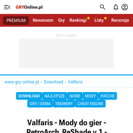




Newsroom
Gry
Rankingi
Listy
Recenzje
PREMIUM
www.gry-online.pl
Download
Valfaris


DOWNLOAD
NAJLEPSZE
NOWE
MODY
PATCHE
GRY / DEMA
TRAINERY
CHEAT ENGINE
Valfaris - Mody do gier -
RetroArch_ReShade v.1 -