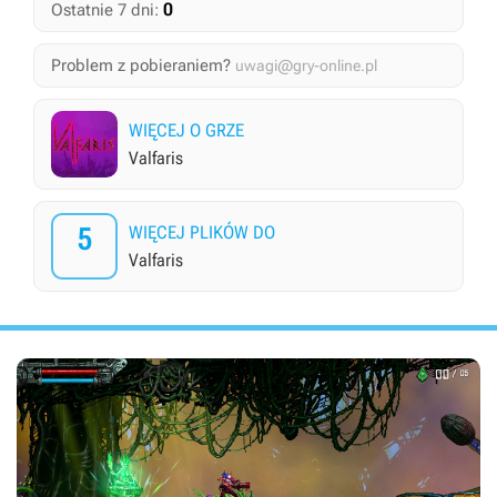
0
Ostatnie 7 dni:
Problem z pobieraniem?
uwagi@gry-online.pl
WIĘCEJ O GRZE
Valfaris
5
WIĘCEJ PLIKÓW DO
Valfaris