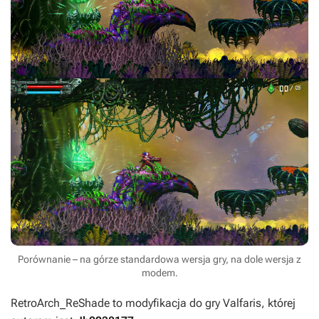
Porównanie – na górze standardowa wersja gry, na dole wersja z
modem.
RetroArch_ReShade
to modyfikacja do gry
Valfaris
, której