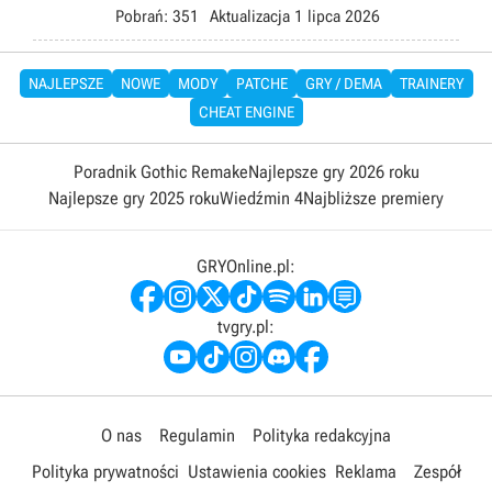
Pobrań:
351
Aktualizacja
1 lipca 2026
NAJLEPSZE
NOWE
MODY
PATCHE
GRY / DEMA
TRAINERY
CHEAT ENGINE
Poradnik Gothic Remake
Najlepsze gry 2026 roku
Najlepsze gry 2025 roku
Wiedźmin 4
Najbliższe premiery
GRYOnline.pl:
tvgry.pl:
O nas
Regulamin
Polityka redakcyjna
Polityka prywatności
Ustawienia cookies
Reklama
Zespół