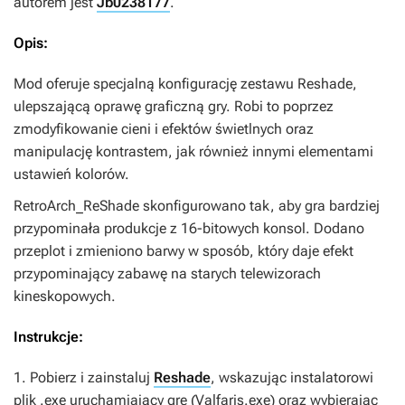
autorem jest
Jb0238177
.
Opis:
Mod oferuje specjalną konfigurację zestawu Reshade,
ulepszającą oprawę graficzną gry. Robi to poprzez
zmodyfikowanie cieni i efektów świetlnych oraz
manipulację kontrastem, jak również innymi elementami
ustawień kolorów.
RetroArch_ReShade
skonfigurowano tak, aby gra bardziej
przypominała produkcje z 16-bitowych konsol. Dodano
przeplot i zmieniono barwy w sposób, który daje efekt
przypominający zabawę na starych telewizorach
kineskopowych.
Instrukcje:
1. Pobierz i zainstaluj
Reshade
, wskazując instalatorowi
plik .exe uruchamiający grę (Valfaris.exe) oraz wybierając