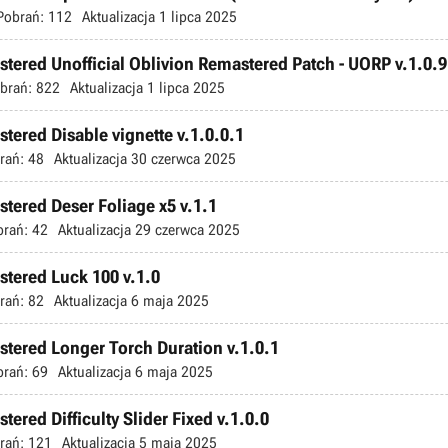
Pobrań:
112
Aktualizacja
1 lipca 2025
stered Unofficial Oblivion Remastered Patch - UORP v.1.0.9
brań:
822
Aktualizacja
1 lipca 2025
stered Disable vignette v.1.0.0.1
rań:
48
Aktualizacja
30 czerwca 2025
stered Deser Foliage x5 v.1.1
brań:
42
Aktualizacja
29 czerwca 2025
stered Luck 100 v.1.0
rań:
82
Aktualizacja
6 maja 2025
astered Longer Torch Duration v.1.0.1
brań:
69
Aktualizacja
6 maja 2025
tered Difficulty Slider Fixed v.1.0.0
rań:
121
Aktualizacja
5 maja 2025