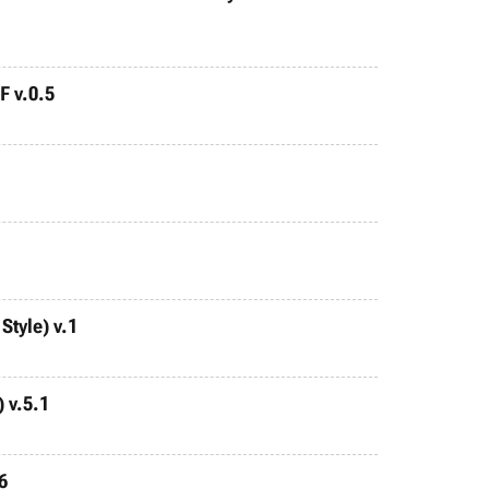
F v.0.5
Style) v.1
 v.5.1
6