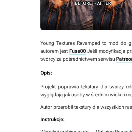
Young Textures Revamped
to mod do 
autorem jest
Fuse00
Jeśli modyfikacja p
twórcy za pośrednictwem serwisu
Patreo
Opis:
Projekt poprawia tekstury dla twarzy m
wyglądają jak osoby w średnim wieku i mo
Autor przerobił tekstury dla wszystkich ra
Instrukcje:
Wypakuj archiwum do „…Oblivion Remast