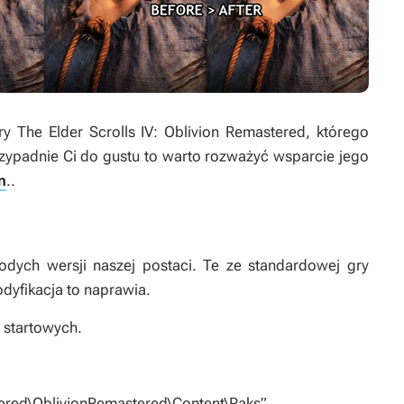
gry
The Elder Scrolls IV: Oblivion Remastered
, którego
rzypadnie Ci do gustu to warto rozważyć wsparcie jego
n
..
łodych wersji naszej postaci. Te ze standardowej gry
dyfikacja to naprawia.
s startowych.
ered\OblivionRemastered\Content\Paks”