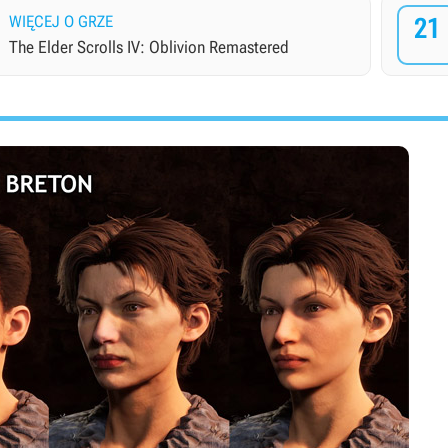
WIĘCEJ O GRZE
21
The Elder Scrolls IV: Oblivion Remastered