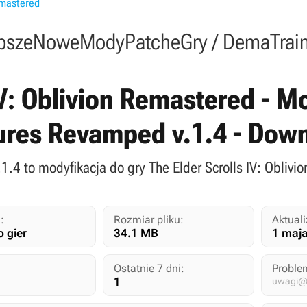
emastered
psze
Nowe
Mody
Patche
Gry / Dema
Trai
IV: Oblivion Remastered - M
ures Revamped v.1.4 - Dow
1.4 to modyfikacja do gry The Elder Scrolls IV: Oblivi
:
Rozmiar pliku:
Aktuali
 gier
34.1 MB
1 maj
Ostatnie 7 dni:
Proble
1
uwagi@g