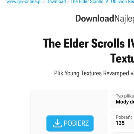
www.gry-online.pl
Download
The Elder Scrolls IV: Oblivion R


Download
Najle
The Elder Scrolls 
Text
Plik Young Textures Revamped v.
Typ pliku
Mody do
Pobrań:

POBIERZ
135