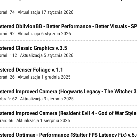
brań:
74
Aktualizacja
17 stycznia 2026
stered OblivionBB - Better Performance - Better Visuals - SP
brań:
92
Aktualizacja
6 stycznia 2026
stered Classic Graphics v.3.5
brań:
112
Aktualizacja
5 stycznia 2026
stered Denser Foliage v.1.1
brań:
26
Aktualizacja
1 grudnia 2025
astered Improved Camera (Hogwarts Legacy - The Witcher 3 
obrań:
62
Aktualizacja
3 sierpnia 2025
stered Improved Camera (Resident Evil 4 - God of War Style)
rań:
66
Aktualizacja
1 sierpnia 2025
stered Optimax - Performance (Stutter FPS Latency Fix) v.5.