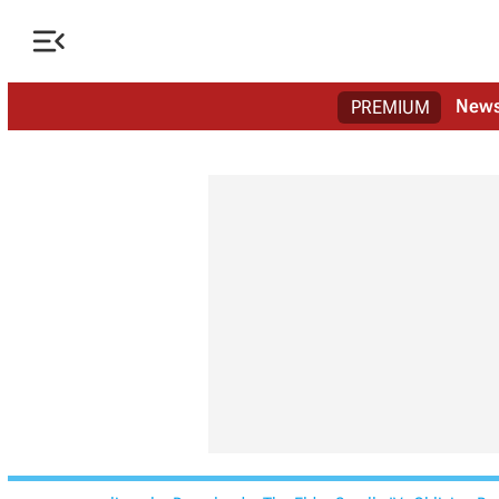

New
PREMIUM