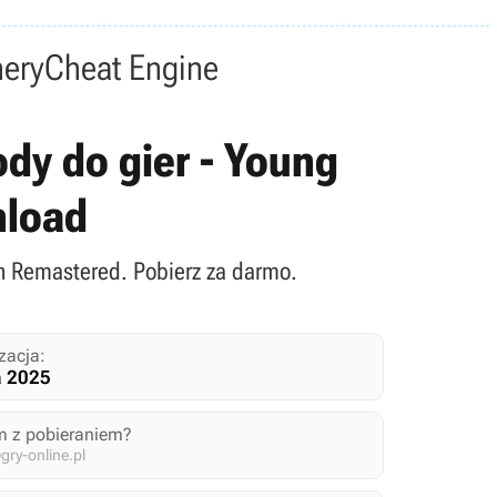
nery
Cheat Engine
ody do gier - Young
nload
on Remastered. Pobierz za darmo.
zacja:
a 2025
m z pobieraniem?
ry-online.pl