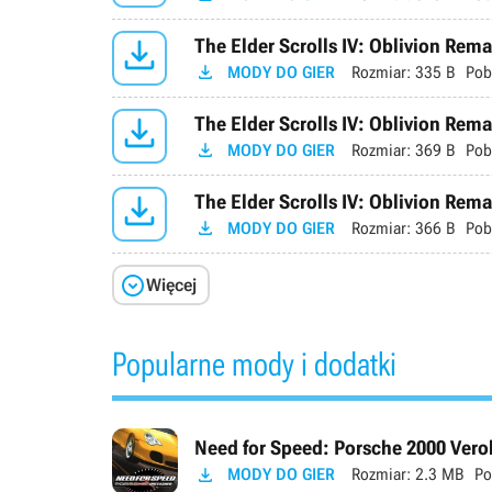

The Elder Scrolls IV: Oblivion Rem

MODY DO GIER
Rozmiar:
335 B
Pob

The Elder Scrolls IV: Oblivion Rema

MODY DO GIER
Rozmiar:
369 B
Pob

The Elder Scrolls IV: Oblivion Rema

MODY DO GIER
Rozmiar:
366 B
Pob

Więcej
Popularne mody i dodatki
Need for Speed: Porsche 2000 Verok

MODY DO GIER
Rozmiar:
2.3 MB
Po