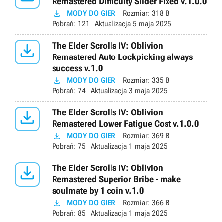
Remastered Difficulty Slider Fixed v.1.0.0

MODY DO GIER
Rozmiar:
318 B
Pobrań:
121
Aktualizacja
5 maja 2025

The Elder Scrolls IV: Oblivion
Remastered Auto Lockpicking always
success v.1.0

MODY DO GIER
Rozmiar:
335 B
Pobrań:
74
Aktualizacja
3 maja 2025

The Elder Scrolls IV: Oblivion
Remastered Lower Fatigue Cost v.1.0.0

MODY DO GIER
Rozmiar:
369 B
Pobrań:
75
Aktualizacja
1 maja 2025

The Elder Scrolls IV: Oblivion
Remastered Superior Bribe - make
soulmate by 1 coin v.1.0

MODY DO GIER
Rozmiar:
366 B
Pobrań:
85
Aktualizacja
1 maja 2025