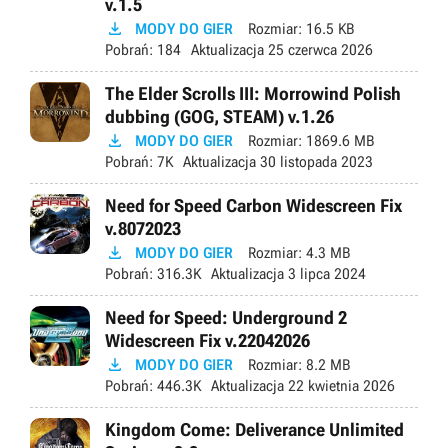
v.1.5

MODY DO GIER
Rozmiar:
16.5 KB
Pobrań:
184
Aktualizacja
25 czerwca 2026
The Elder Scrolls III: Morrowind Polish
dubbing (GOG, STEAM) v.1.26

MODY DO GIER
Rozmiar:
1869.6 MB
Pobrań:
7K
Aktualizacja
30 listopada 2023
Need for Speed Carbon Widescreen Fix
v.8072023

MODY DO GIER
Rozmiar:
4.3 MB
Pobrań:
316.3K
Aktualizacja
3 lipca 2024
Need for Speed: Underground 2
Widescreen Fix v.22042026

MODY DO GIER
Rozmiar:
8.2 MB
Pobrań:
446.3K
Aktualizacja
22 kwietnia 2026
Kingdom Come: Deliverance Unlimited