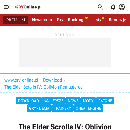




Newsroom
Gry
Rankingi
Listy
Recenzje
PREMIUM
www.gry-online.pl
Download


The Elder Scrolls IV: Oblivion Remastered
DOWNLOAD
NAJLEPSZE
NOWE
MODY
PATCHE
GRY / DEMA
TRAINERY
CHEAT ENGINE
The Elder Scrolls IV: Oblivion