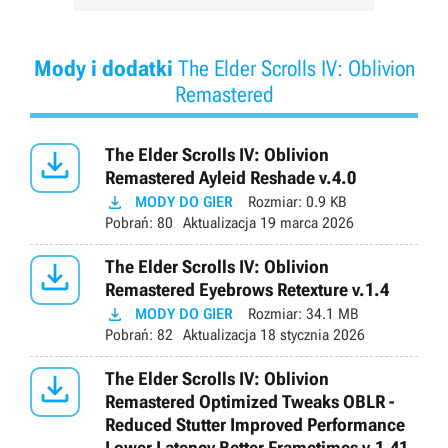
Mody i dodatki
The Elder Scrolls IV: Oblivion
Remastered

The Elder Scrolls IV: Oblivion
Remastered Ayleid Reshade v.4.0

MODY DO GIER
Rozmiar:
0.9 KB
Pobrań:
80
Aktualizacja
19 marca 2026

The Elder Scrolls IV: Oblivion
Remastered Eyebrows Retexture v.1.4

MODY DO GIER
Rozmiar:
34.1 MB
Pobrań:
82
Aktualizacja
18 stycznia 2026

The Elder Scrolls IV: Oblivion
Remastered Optimized Tweaks OBLR -
Reduced Stutter Improved Performance
Lower Latency Better Frametimes v.1.41