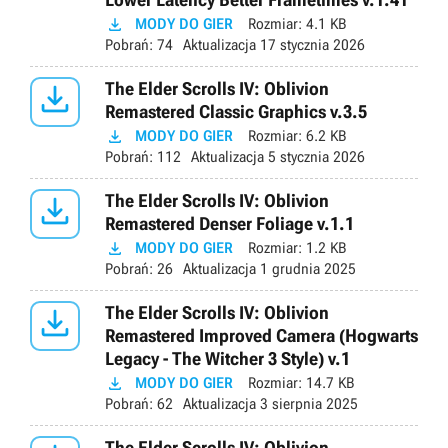

MODY DO GIER
Rozmiar:
4.1 KB
Pobrań:
74
Aktualizacja
17 stycznia 2026

The Elder Scrolls IV: Oblivion
Remastered Classic Graphics v.3.5

MODY DO GIER
Rozmiar:
6.2 KB
Pobrań:
112
Aktualizacja
5 stycznia 2026

The Elder Scrolls IV: Oblivion
Remastered Denser Foliage v.1.1

MODY DO GIER
Rozmiar:
1.2 KB
Pobrań:
26
Aktualizacja
1 grudnia 2025

The Elder Scrolls IV: Oblivion
Remastered Improved Camera (Hogwarts
Legacy - The Witcher 3 Style) v.1

MODY DO GIER
Rozmiar:
14.7 KB
Pobrań:
62
Aktualizacja
3 sierpnia 2025
The Elder Scrolls IV: Oblivion