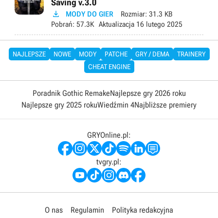
Saving v.3.0

MODY DO GIER
Rozmiar:
31.3 KB
Pobrań:
57.3K
Aktualizacja
16 lutego 2025
NAJLEPSZE
NOWE
MODY
PATCHE
GRY / DEMA
TRAINERY
CHEAT ENGINE
Poradnik Gothic Remake
Najlepsze gry 2026 roku
Najlepsze gry 2025 roku
Wiedźmin 4
Najbliższe premiery
GRYOnline.pl:
tvgry.pl:
O nas
Regulamin
Polityka redakcyjna