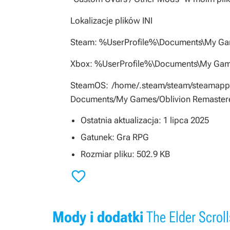
Lokalizacje plików INI
Steam: %UserProfile%\Documents\My Ga
Xbox: %UserProfile%\Documents\My Gam
SteamOS: /home/.steam/steam/steamapps
Documents/My Games/Oblivion Remaster
Ostatnia aktualizacja: 1 lipca 2025
Gatunek: Gra RPG
Rozmiar pliku: 502.9 KB

Mody i dodatki
The Elder Scroll