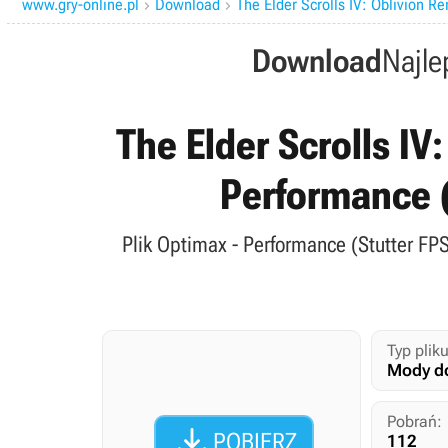
www.gry-online.pl
Download
The Elder Scrolls IV: Oblivion R


Download
Najle
The Elder Scrolls IV
Performance (
Plik Optimax - Performance (Stutter FPS
Typ pliku
Mody do
Pobrań:

POBIERZ
112