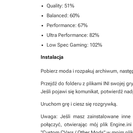
Quality: 51%
Balanced: 60%
Performance: 67%
Ultra Performance: 82%
Low Spec Gaming: 102%
Instalacja
Pobierz moda i rozpakuj archiwum, następ
Przejdź do folderu z plikami INI swojej gr
Jeśli pojawi się komunikat, potwierdź nadp
Uruchom grę i ciesz się rozgrywką.
Uwaga: Jeśli masz zainstalowane inne 
połączyć, otwierając mój plik Engine.in
"Custom CVars / Other Mods" w moim plik