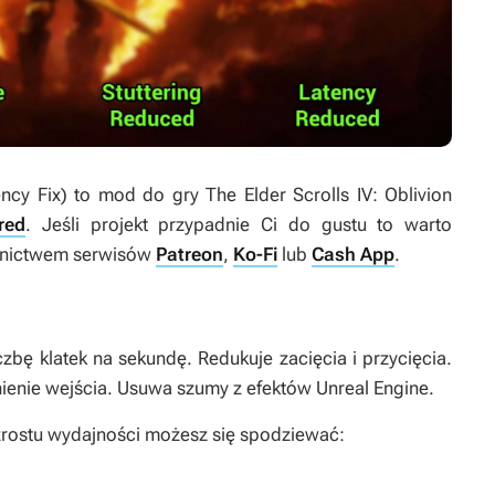
ency Fix)
to mod do gry
The Elder Scrolls IV: Oblivion
red
. Jeśli projekt przypadnie Ci do gustu to warto
ednictwem serwisów
Patreon
,
Ko-Fi
lub
Cash App
.
bę klatek na sekundę. Redukuje zacięcia i przycięcia.
ienie wejścia. Usuwa szumy z efektów Unreal Engine.
 wzrostu wydajności możesz się spodziewać: