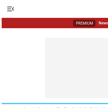

New
PREMIUM