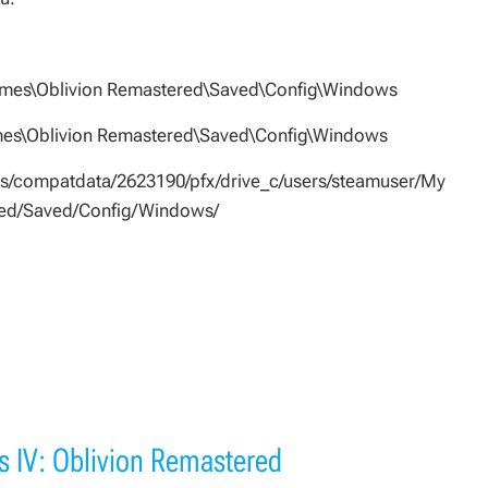
mes\Oblivion Remastered\Saved\Config\Windows
es\Oblivion Remastered\Saved\Config\Windows
/compatdata/2623190/pfx/drive_c/users/steamuser/My
ed/Saved/Config/Windows/
s IV: Oblivion Remastered