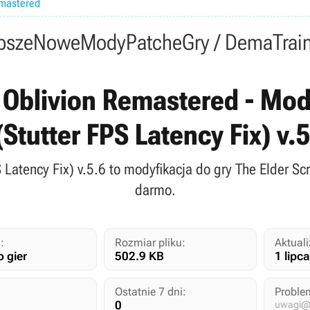
emastered
psze
Nowe
Mody
Patche
Gry / Dema
Trai
: Oblivion Remastered - Mod
Stutter FPS Latency Fix) v.
 Latency Fix) v.5.6 to modyfikacja do gry The Elder Scr
darmo.
:
Rozmiar pliku:
Aktuali
 gier
502.9 KB
1 lipc
Ostatnie 7 dni:
Proble
0
uwagi@g