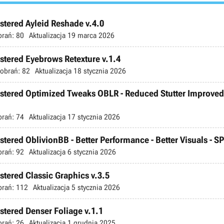
stered Ayleid Reshade v.4.0
brań:
80
Aktualizacja
19 marca 2026
astered Eyebrows Retexture v.1.4
obrań:
82
Aktualizacja
18 stycznia 2026
mastered Optimized Tweaks OBLR - Reduced Stutter Improve
brań:
74
Aktualizacja
17 stycznia 2026
stered OblivionBB - Better Performance - Better Visuals - SP
brań:
92
Aktualizacja
6 stycznia 2026
stered Classic Graphics v.3.5
brań:
112
Aktualizacja
5 stycznia 2026
stered Denser Foliage v.1.1
brań:
26
Aktualizacja
1 grudnia 2025