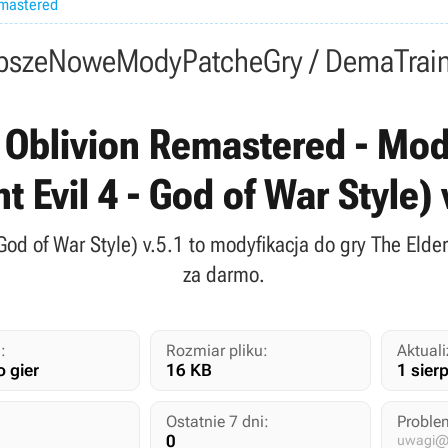
emastered
psze
Nowe
Mody
Patche
Gry / Dema
Trai
V: Oblivion Remastered - Mod
 Evil 4 - God of War Style)
God of War Style) v.5.1 to modyfikacja do gry The Elder
za darmo.
:
Rozmiar pliku:
Aktuali
 gier
16 KB
1 sier
Ostatnie 7 dni:
Proble
0
uwagi@g