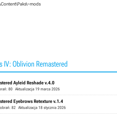
d\Content\Paks\~mods
s IV: Oblivion Remastered
stered Ayleid Reshade v.4.0
brań:
80
Aktualizacja
19 marca 2026
astered Eyebrows Retexture v.1.4
obrań:
82
Aktualizacja
18 stycznia 2026