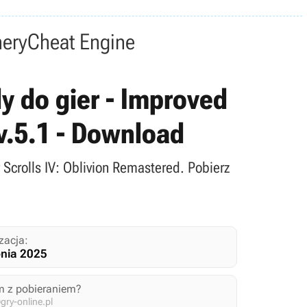
nery
Cheat Engine
y do gier - Improved
 v.5.1 - Download
 Scrolls IV: Oblivion Remastered. Pobierz
zacja:
pnia 2025
m z pobieraniem?
ry-online.pl