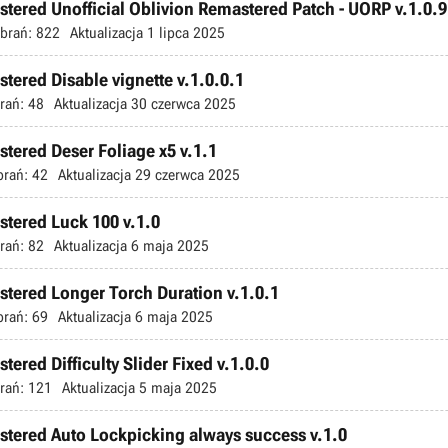
stered Unofficial Oblivion Remastered Patch - UORP v.1.0.9
brań:
822
Aktualizacja
1 lipca 2025
stered Disable vignette v.1.0.0.1
rań:
48
Aktualizacja
30 czerwca 2025
stered Deser Foliage x5 v.1.1
brań:
42
Aktualizacja
29 czerwca 2025
stered Luck 100 v.1.0
rań:
82
Aktualizacja
6 maja 2025
astered Longer Torch Duration v.1.0.1
brań:
69
Aktualizacja
6 maja 2025
tered Difficulty Slider Fixed v.1.0.0
rań:
121
Aktualizacja
5 maja 2025
astered Auto Lockpicking always success v.1.0