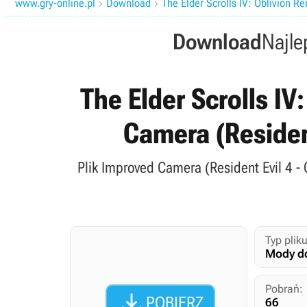
www.gry-online.pl
Download
The Elder Scrolls IV: Oblivion R


Download
Najle
The Elder Scrolls I
Camera (Resident
Plik Improved Camera (Resident Evil 4 - 
Typ pliku
Mody do
Pobrań:

POBIERZ
66