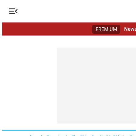

New
PREMIUM