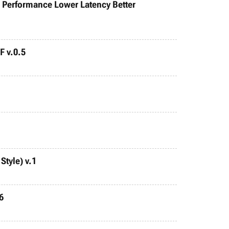
d Performance Lower Latency Better
F v.0.5
Style) v.1
6