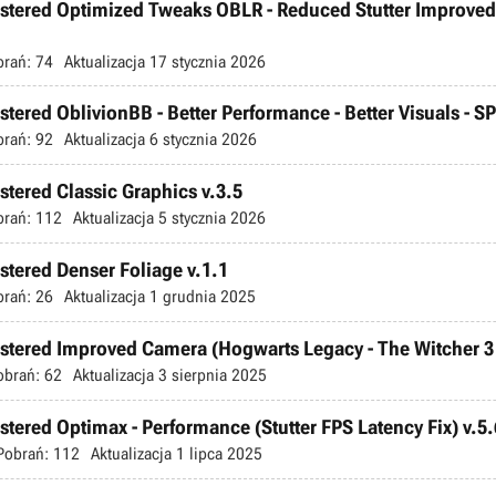
mastered Optimized Tweaks OBLR - Reduced Stutter Improve
brań:
74
Aktualizacja
17 stycznia 2026
stered OblivionBB - Better Performance - Better Visuals - SP
brań:
92
Aktualizacja
6 stycznia 2026
stered Classic Graphics v.3.5
brań:
112
Aktualizacja
5 stycznia 2026
stered Denser Foliage v.1.1
brań:
26
Aktualizacja
1 grudnia 2025
astered Improved Camera (Hogwarts Legacy - The Witcher 3 
obrań:
62
Aktualizacja
3 sierpnia 2025
stered Optimax - Performance (Stutter FPS Latency Fix) v.5.
Pobrań:
112
Aktualizacja
1 lipca 2025