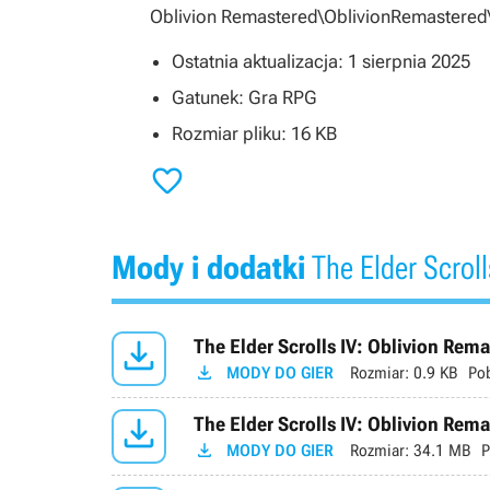
Oblivion Remastered\OblivionRemastere
Ostatnia aktualizacja: 1 sierpnia 2025
Gatunek: Gra RPG
Rozmiar pliku: 16 KB

Mody i dodatki
The Elder Scroll

The Elder Scrolls IV: Oblivion Rema

MODY DO GIER
Rozmiar:
0.9 KB
Po

The Elder Scrolls IV: Oblivion Rem

MODY DO GIER
Rozmiar:
34.1 MB
P